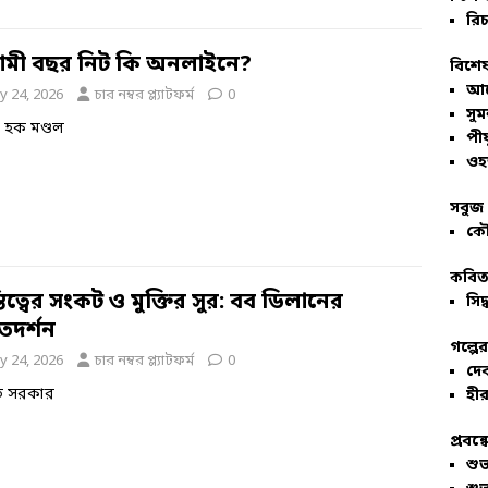
রিচ
মী বছর নিট কি অনলাইনে?
বিশেষ
আল
y 24, 2026
চার নম্বর প্ল্যাটফর্ম
0
সু
 হক মণ্ডল
পীয
ওহ
সবুজ 
কৌ
কবিতা
িত্বের সংকট ও মুক্তির সুর: বব ডিলানের
সিদ্
ীতদর্শন
গল্পে
y 24, 2026
চার নম্বর প্ল্যাটফর্ম
0
দে
্রত সরকার
হীর
প্রবন্
শু