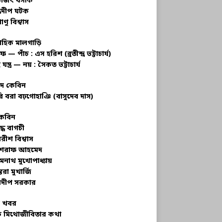
ভজিৎ বসাক
্রদীপ ঘটক
াণু বিশ্বাস
াহিক মালগাড়ি
ফ — পাঁচ : এস হরিশ (ব্রতীন্দ্র ভট্টাচার্য)
 যন্ত্র — নয় : সৈকত ভট্টাচার্য
াদ কেবিন
ি বরা বঢ়গোহাঞি (বাসুদেব দাস)
কেবিন
ুদ্ধ বাগচী
বরীশ বিশ্বাস
রাফ আহমেদ
মনাথ মুখোপাধ্যায়
তরা মুখার্জি
দীপ সরকার
 খবর
 মিথোজীবিতার কথা