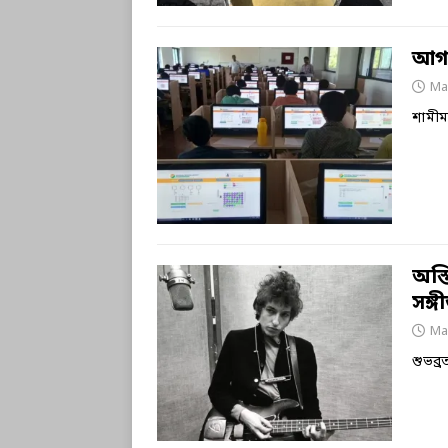
আগা
Ma
শামীম
অস্ত
সঙ্গ
Ma
শুভব