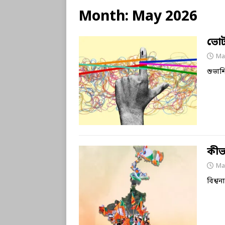
Month:
May 2026
ভোট
Ma
শুভা
কীভ
Ma
বিশ্ব