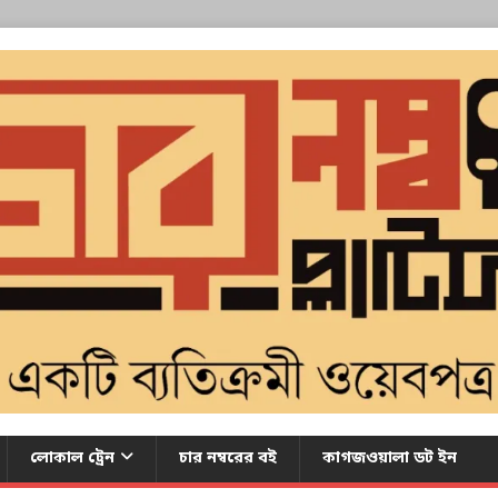
লোকাল ট্রেন
চার নম্বরের বই
কাগজওয়ালা ডট ইন