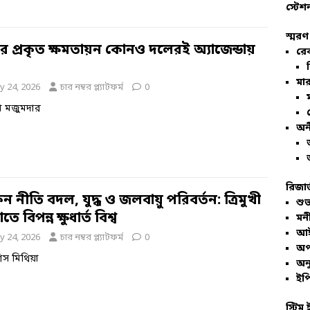
স্টেশ
স্মরণ
ীর প্রকৃত ক্ষমতায়ন কোনও দলেরই অ্যাজেন্ডায়
রে
মার
y 24, 2026
চার নম্বর প্ল্যাটফর্ম
0
তা মজুমদার
অন
রিজার
কিন নীতি বদল, যুদ্ধ ও জলবায়ু পরিবর্তন: ত্রিমুখী
শুভ
ে বিপন্ন ক্ষুধার্ত বিশ্ব
মনী
আই
y 24, 2026
চার নম্বর প্ল্যাটফর্ম
0
অপ
িস মিথিয়া
অনু
ইপি
স্টিম 