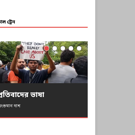
ল ট্রেন
প্রতিবাদের ভাষা
নিদ্রিত ভারত জাগে…
আন্দোলনের নারী-স্পন্দন
ধর্ষণ ও এনকাউন্টার
খরিফে অনাবৃষ্টি, সংকটে
াদ্য-নিরাপত্তা
ংশুমান দাশ
মর্ত্য বন্দ্যোপাধ্যায়
ৌলমী গুহ
ইরিন শবনম
েবাশিস মিথিয়া