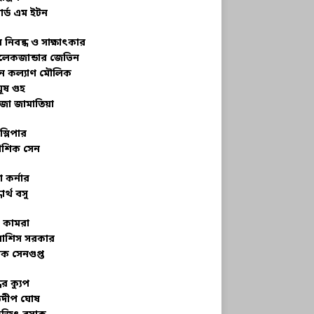
ার্ড এম ইটন
 নিবন্ধ ও সাক্ষাৎকার
েকজান্ডার জেভিন
মন কল্যাণ মৌলিক
ূষ গুহ
জা জামাতিয়া
স্লিপার
শিক সেন
 কর্নার
ধার্থ বসু
র কামরা
বাশিস সরকার
ক সেনগুপ্ত
ধের ক্যুপ
ভদীপ ঘোষ