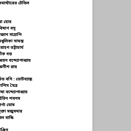
নমাস্টারের টেবিল
বা হোর
বিষাণ বসু
জান সাত্রাপি
মধুলিকা সামন্ত
রোহণ ভট্টাচার্য
ীক দত্ত
অয়ন বন্দ্যোপাধ্যায়
অনীশ রায়
্ভড বগি :
ভোটব্যাঙ্ক
াশিস মৈত্র
ষা বন্দ্যোপাধ্যায়
রিন শবনম
র্ণা ঘোষ
ক্তা মজুমদার
ল বাস্কি
ইঞ্জিন