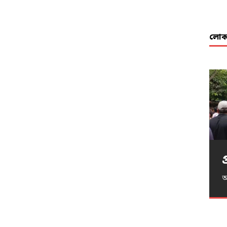
লোকা
খ
অ
অ
প
আ
দ