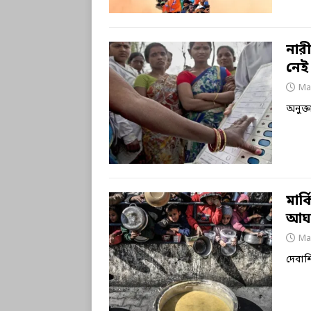
নার
নেই
Ma
অনুক্
মার্
আঘাত
Ma
দেবাশ