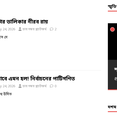
স্মৃ
ার তালিকার নীরব রায়
y 24, 2026
চার নম্বর প্ল্যাটফর্ম
2
শিস দে
স
স
স
স
স
স
স
স
স
স
স
স
স
স
স
স
স
স
স
স
াবে এমন হল! নির্বাচনের পাটিগণিত
ন
ন
ন
ন
ন
ন
ন
ন
ন
ন
ন
ন
ন
ন
ন
ন
ন
y 24, 2026
চার নম্বর প্ল্যাটফর্ম
0
ন
ন
ন
নাথ উদিত
দশম ব