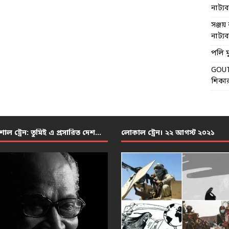
নাট্যব্য
সঞ্জয় 
নাট্যব্য
পলি মু
GOU
শিকার
শাল ট্রেন: তুমিই এ প্রসারিত দেশ…
লোকাল ট্রেন। ২২ আগস্ট ২০২১