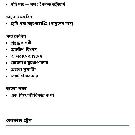
নহি যন্ত্র — নয় : সৈকত ভট্টাচার্য
অনুবাদ কেবিন
জুরি বরা বঢ়গোহাঞি (বাসুদেব দাস)
গদ্য কেবিন
প্রবুদ্ধ বাগচী
অম্বরীশ বিশ্বাস
আশরাফ আহমেদ
সোমনাথ মুখোপাধ্যায়
অন্তরা মুখার্জি
জয়দীপ সরকার
ভালো খবর
এক মিথোজীবিতার কথা
লোকাল ট্রেন