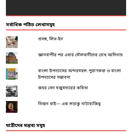
সর্বাধিক পঠিত লেখাসমূহ
প্রসঙ্গ, লিভ-ইন
জ্ঞানবাপীর পর এবার মৌলবাদীদের চোখ আদিনায়
বাংলা উপন্যাসের অন্দরমহল: পুরাণকথা ও বাংলা
উপন্যাসের সম্ভাবনা
জহর সেন মজুমদারের কবিতা
তিজন বাই— এক লড়াকু নাট্যব্যক্তিত্ব
যাত্রীদের মন্তব্য সমূহ