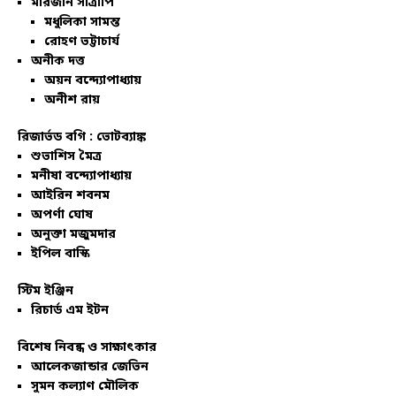
মারজান সাত্রাপি
মধুলিকা সামন্ত
রোহণ ভট্টাচার্য
অনীক দত্ত
অয়ন বন্দ্যোপাধ্যায়
অনীশ রায়
রিজার্ভড বগি :
ভোটব্যাঙ্ক
শুভাশিস মৈত্র
মনীষা বন্দ্যোপাধ্যায়
আইরিন শবনম
অপর্ণা ঘোষ
অনুক্তা মজুমদার
ইপিল বাস্কি
স্টিম ইঞ্জিন
রিচার্ড এম ইটন
বিশেষ নিবন্ধ ও সাক্ষাৎকার
আলেকজান্ডার জেভিন
সুমন কল্যাণ মৌলিক