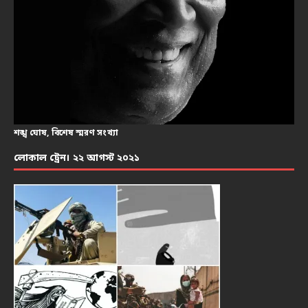
শঙ্খ ঘোষ, বিশেষ স্মরণ সংখ্যা
লোকাল ট্রেন। ২২ আগস্ট ২০২১