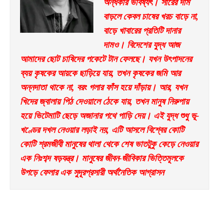
অন্ধকার ভবিষ্যৎ। সারের দাম 
বাড়লে কেবল চাষের খরচ বাড়ে না, 
বাড়ে খাবারের প্রতিটি দানার 
দামও। বিদেশের যুদ্ধ আজ 
আমাদের ছোট চাষিদের পকেটে টান ফেলছে। যখন উৎপাদনের 
ব্যয় কৃষকের আয়কে ছাড়িয়ে যায়, তখন কৃষকের জমি আর 
অন্নদাতা থাকে না, বরং গলার ফাঁস হয়ে দাঁড়ায়। আর, যখন 
খিদের জ্বালায় পিঠ দেওয়ালে ঠেকে যায়, তখন মানুষ নিরুপায় 
হয়ে ভিটেমাটি ছেড়ে অজানার পথে পাড়ি দেয়। এই যুদ্ধ শুধু ভূ-
খণ্ডের দখল নেওয়ার লড়াই নয়, এটি আসলে বিশ্বের কোটি 
কোটি শ্রমজীবী মানুষের থালা থেকে শেষ ভাতটুকু কেড়ে নেওয়ার 
এক নিঃশব্দ ষড়যন্ত্র। মানুষের জীবন-জীবিকার ভিত্তিমূলকে 
উপড়ে ফেলার এক সুদূরপ্রসারী অর্থনৈতিক আগ্রাসন