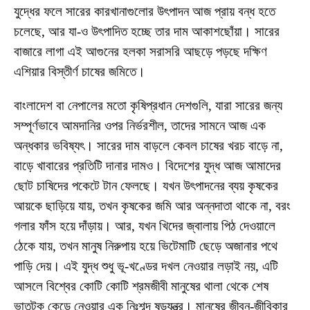
যুদ্ধের ফলে সারের কারখানাগুলোর উৎপাদন আজ প্রায় বন্ধ হতে
চলেছে, আর যা-ও উৎপাদিত হচ্ছে তার দাম আকাশছোঁয়া। সারের
বাজারে লাগা এই আগুনের হলকা সরাসরি আছড়ে পড়ছে দক্ষিণ
এশিয়ার বিস্তীর্ণ চাষের জমিতে।
বাংলাদেশ বা নেপালের মতো কৃষিপ্রধান দেশগুলি, যারা সারের জন্য
সম্পূর্ণভাবে আমদানির ওপর নির্ভরশীল, তাদের সামনে আজ এক
অন্ধকার ভবিষ্যৎ। সারের দাম বাড়লে কেবল চাষের খরচ বাড়ে না,
বাড়ে খাবারের প্রতিটি দানার দামও। বিদেশের যুদ্ধ আজ আমাদের
ছোট চাষিদের পকেটে টান ফেলছে। যখন উৎপাদনের ব্যয় কৃষকের
আয়কে ছাড়িয়ে যায়, তখন কৃষকের জমি আর অন্নদাতা থাকে না, বরং
গলার ফাঁস হয়ে দাঁড়ায়। আর, যখন খিদের জ্বালায় পিঠ দেওয়ালে
ঠেকে যায়, তখন মানুষ নিরুপায় হয়ে ভিটেমাটি ছেড়ে অজানার পথে
পাড়ি দেয়। এই যুদ্ধ শুধু ভূ-খণ্ডের দখল নেওয়ার লড়াই নয়, এটি
আসলে বিশ্বের কোটি কোটি শ্রমজীবী মানুষের থালা থেকে শেষ
ভাতটুকু কেড়ে নেওয়ার এক নিঃশব্দ ষড়যন্ত্র। মানুষের জীবন-জীবিকার