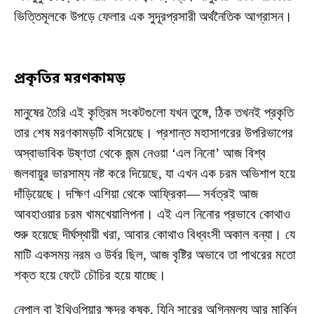
ভিত্তিমূলকে উপড়ে ফেলার এক সুদূরপ্রসারী অর্থনৈতিক আগ্রাসন।
প্রকৃতির মরণকামড়
মানুষের তৈরি এই কৃত্রিম সংকটগুলো যখন তুঙ্গে, ঠিক তখনই প্রকৃতি
তার শেষ মরণকামড়টি বসিয়েছে। প্রশান্ত মহাসাগরের উপরিভাগের
অস্বাভাবিক উষ্ণতা থেকে জন্ম নেওয়া ‘এল নিনো’ আজ বিশ্ব
জলবায়ুর ভারসাম্য নষ্ট করে দিয়েছে, যা এখন এক চরম অভিশাপ হয়ে
দাঁড়িয়েছে। দক্ষিণ এশিয়া থেকে আফ্রিকা— সর্বত্রই আজ
আবহাওয়ার চরম খামখেয়ালিপনা। এই এল নিনোর প্রভাবে কোথাও
শুরু হয়েছে দীর্ঘস্থায়ী খরা, আবার কোথাও বিধ্বংসী অকাল বন্যা। যে
মাটি একসময় নরম ও উর্বর ছিল, আজ বৃষ্টির অভাবে তা পাথরের মতো
শক্ত হয়ে ফেটে চৌচির হয়ে যাচ্ছে।
নেপাল বা ইথিওপিয়ার ক্ষুদ্র কৃষক, যিনি সারের অগ্নিমূল্য আর মার্কিন