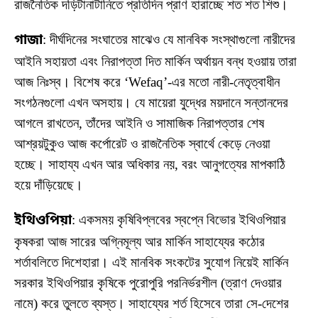
রাজনৈতিক দড়িটানাটানিতে প্রতিদিন প্রাণ হারাচ্ছে শত শত শিশু।
গাজা
: দীর্ঘদিনের সংঘাতের মাঝেও যে মানবিক সংস্থাগুলো নারীদের
আইনি সহায়তা এবং নিরাপত্তা দিত মার্কিন অর্থায়ন বন্ধ হওয়ায় তারা
আজ নিঃস্ব। বিশেষ করে ‘Wefaq’-এর মতো নারী-নেতৃত্বাধীন
সংগঠনগুলো এখন অসহায়। যে মায়েরা যুদ্ধের ময়দানে সন্তানদের
আগলে রাখতেন, তাঁদের আইনি ও সামাজিক নিরাপত্তার শেষ
আশ্রয়টুকুও আজ কর্পোরেট ও রাজনৈতিক স্বার্থে কেড়ে নেওয়া
হচ্ছে। সাহায্য এখন আর অধিকার নয়, বরং আনুগত্যের মাপকাঠি
হয়ে দাঁড়িয়েছে।
ইথিওপিয়া
: একসময় কৃষিবিপ্লবের স্বপ্নে বিভোর ইথিওপিয়ার
কৃষকরা আজ সারের অগ্নিমূল্য আর মার্কিন সাহায্যের কঠোর
শর্তাবলিতে দিশেহারা। এই মানবিক সংকটের সুযোগ নিয়েই মার্কিন
সরকার ইথিওপিয়ার কৃষিকে পুরোপুরি পরনির্ভরশীল (ত্রাণ দেওয়ার
নামে) করে তুলতে ব্যস্ত। সাহায্যের শর্ত হিসেবে তারা সে-দেশের