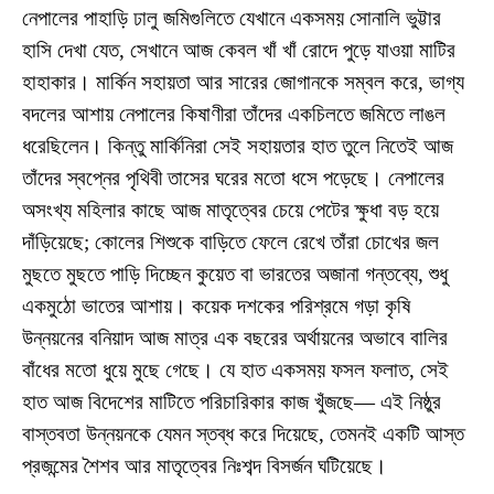
নেপালের পাহাড়ি ঢালু জমিগুলিতে যেখানে একসময় সোনালি ভুট্টার
হাসি দেখা যেত, সেখানে আজ কেবল খাঁ খাঁ রোদে পুড়ে যাওয়া মাটির
হাহাকার। মার্কিন সহায়তা আর সারের জোগানকে সম্বল করে, ভাগ্য
বদলের আশায় নেপালের কিষাণীরা তাঁদের একচিলতে জমিতে লাঙল
ধরেছিলেন। কিন্তু মার্কিনিরা সেই সহায়তার হাত তুলে নিতেই আজ
তাঁদের স্বপ্নের পৃথিবী তাসের ঘরের মতো ধসে পড়েছে। নেপালের
অসংখ্য মহিলার কাছে আজ মাতৃত্বের চেয়ে পেটের ক্ষুধা বড় হয়ে
দাঁড়িয়েছে; কোলের শিশুকে বাড়িতে ফেলে রেখে তাঁরা চোখের জল
মুছতে মুছতে পাড়ি দিচ্ছেন কুয়েত বা ভারতের অজানা গন্তব্যে, শুধু
একমুঠো ভাতের আশায়। কয়েক দশকের পরিশ্রমে গড়া কৃষি
উন্নয়নের বনিয়াদ আজ মাত্র এক বছরের অর্থায়নের অভাবে বালির
বাঁধের মতো ধুয়ে মুছে গেছে। যে হাত একসময় ফসল ফলাত, সেই
হাত আজ বিদেশের মাটিতে পরিচারিকার কাজ খুঁজছে— এই নিষ্ঠুর
বাস্তবতা উন্নয়নকে যেমন স্তব্ধ করে দিয়েছে, তেমনই একটি আস্ত
প্রজন্মের শৈশব আর মাতৃত্বের নিঃশব্দ বিসর্জন ঘটিয়েছে।