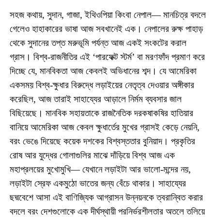
সহজ কথায়, সুদান, গাজা, ইথিওপিয়া কিংবা নেপাল— মানচিত্র বদলে
গেলেও হাহাকারের ভাষা আজ সবখানেই এক। নেপালের রুক্ষ পাহাড়
থেকে সুদানের তপ্ত মরুভূমি পর্যন্ত আজ একই সংকটের করাল
গ্রাস। বিশ্ব-রাজনীতির এই ‘পারফেক্ট স্টর্ম’ বা মরণফাঁদ প্রমাণ করে
দিচ্ছে যে, মানবিকতা আজ কেবলই অভিধানের শব্দ। যে আমেরিকা
একসময় বিশ্ব-ক্ষুধার বিরুদ্ধে লড়াইয়ের নেতৃত্ব দেওয়ার অঙ্গীকার
করেছিল, আজ তারাই সাহায্যের আড়ালে নির্মম ব্যবসার জাল
বিছিয়েছে। মানবিক সহায়তাকে রাজনৈতিক দরকষাকষির হাতিয়ার
বানিয়ে আমেরিকা আজ কেবল ক্ষুধার্তের মুখের গ্রাসই কেড়ে নেয়নি,
বরং ভেঙে দিয়েছে কয়েক দশকের বিশ্বস্ততার বুনিয়াদ। প্রকৃতির
রোষ আর যুদ্ধের গোলাগুলির মাঝে দাঁড়িয়ে বিশ্ব আজ এক
মহাপ্রলয়ের মুখোমুখি— যেখানে লড়াইটা আর ভালো-মন্দের নয়,
লড়াইটা স্রেফ একমুঠো ভাতের জন্য বেঁচে থাকার। সাহায্যের
ছদ্মবেশে আসা এই বাণিজ্যিক আগ্রাসন উন্নয়নকে ত্বরান্বিত করার
বদলে বরং দেশগুলোকে এক দীর্ঘস্থায়ী পরনির্ভরশীলতার অতলে তলিয়ে