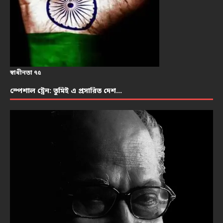
স্বাধীনতা ৭৫
স্পেশাল ট্রেন: তুমিই এ প্রসারিত দেশ…