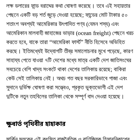
লক্ষ ডলারের ফান্ড বরাদ্দের কথা ঘোষণা করেছে। তবে এই সহায়তার
পেছনে একটি বড় শর্ত জুড়ে দেওয়া হয়েছে; ফান্ডের মোট টাকার ৫০
শতাংশ অবশ্যই আমেরিকার উৎপাদিত পণ্য (যেমন শস্য) এবং
আমেরিকান মালবাহী জাহাজের ভাড়ার (ocean freight) পেছনে খরচ
করতে হবে, যাকে তারা “আমেরিকা ফার্স্ট” নীতি হিসেবে অভিহিত
করছে। ইতিমধ্যেই উদ্যোগটি তীব্র সমালোচনার মুখে পড়েছে, কারণ
সাহায্য পেতে যাওয়া ৭টি দেশের মধ্যে মাত্র একটি দেশ জাতিসংঘের
সবচেয়ে বেশি খাদ্য সংকটে থাকা দেশের তালিকায় রয়েছে; বাকিরা
কেউ সেই তালিকায় নেই। অথচ গত বছর সরকারিভাবে গাজা এবং
সুদানে দুর্ভিক্ষ ঘোষণা করা সত্ত্বেও, প্রকৃত ভুক্তভোগী এই দেশ
দুটিকে নতুন তহবিলের তালিকা থেকে সম্পূর্ণ বাদ দেওয়া হয়েছে।
ক্ষুধার্ত পৃথিবীর হাহাকার
মার্কিন মুলুকের এই কুৎসিত রাজনৈতিক ও বাণিজ্যিক হিসাবনিকাশের