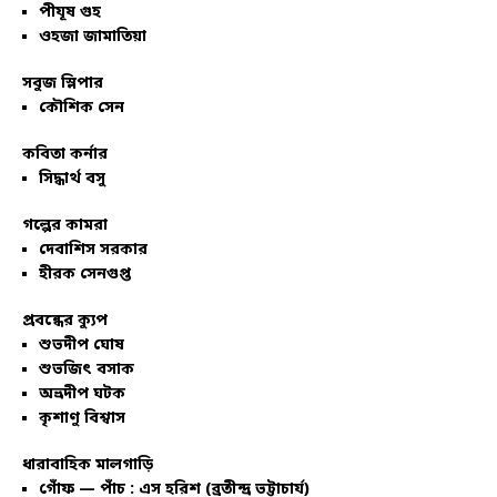
পীযূষ গুহ
ওহজা জামাতিয়া
সবুজ স্লিপার
কৌশিক সেন
কবিতা কর্নার
সিদ্ধার্থ বসু
গল্পের কামরা
দেবাশিস সরকার
হীরক সেনগুপ্ত
প্রবন্ধের ক্যুপ
শুভদীপ ঘোষ
শুভজিৎ বসাক
অভ্রদীপ ঘটক
কৃশাণু বিশ্বাস
ধারাবাহিক মালগাড়ি
গোঁফ — পাঁচ : এস হরিশ (ব্রতীন্দ্র ভট্টাচার্য)