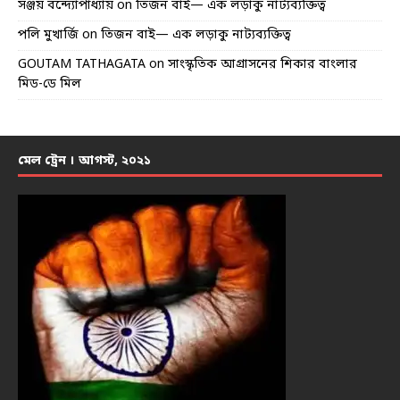
সঞ্জয় বন্দ্যোপাধ্যায়
on
তিজন বাই— এক লড়াকু নাট্যব্যক্তিত্ব
পলি মুখার্জি
on
তিজন বাই— এক লড়াকু নাট্যব্যক্তিত্ব
GOUTAM TATHAGATA
on
সাংস্কৃতিক আগ্রাসনের শিকার বাংলার
মিড-ডে মিল
মেল ট্রেন । আগস্ট, ২০২১