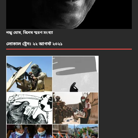
শঙ্খ ঘোষ, বিশেষ স্মরণ সংখ্যা
লোকাল ট্রেন। ২২ আগস্ট ২০২১