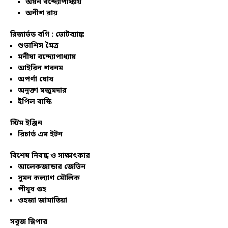
অয়ন বন্দ্যোপাধ্যায়
অনীশ রায়
রিজার্ভড বগি :
ভোটব্যাঙ্ক
শুভাশিস মৈত্র
মনীষা বন্দ্যোপাধ্যায়
আইরিন শবনম
অপর্ণা ঘোষ
অনুক্তা মজুমদার
ইপিল বাস্কি
স্টিম ইঞ্জিন
রিচার্ড এম ইটন
বিশেষ নিবন্ধ ও সাক্ষাৎকার
আলেকজান্ডার জেভিন
সুমন কল্যাণ মৌলিক
পীযূষ গুহ
ওহজা জামাতিয়া
সবুজ স্লিপার