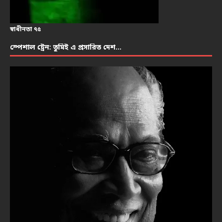
স্বাধীনতা ৭৫
স্পেশাল ট্রেন: তুমিই এ প্রসারিত দেশ…