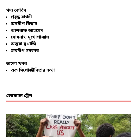
গদ্য কেবিন
প্রবুদ্ধ বাগচী
অম্বরীশ বিশ্বাস
আশরাফ আহমেদ
সোমনাথ মুখোপাধ্যায়
অন্তরা মুখার্জি
জয়দীপ সরকার
ভালো খবর
এক মিথোজীবিতার কথা
লোকাল ট্রেন