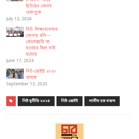
দেখানো পথেই
হাঁটছেন সোনম
ওয়াংচুক
July 12, 2026
নিট: শিক্ষাব্যবসার
সোনার খনি—
কেলেঙ্কারি যা
হওয়ার ছিল তাই
হয়েছে
June 17, 2024
নিট-জেইই ২০২০
প্রসঙ্গে
September 13, 2020
নিট দুর্নীতি ২০২৪
নিট-জেইই
শামীম হক মন্ডল