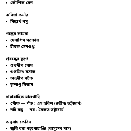
কৌশিক সেন
কবিতা কর্নার
সিদ্ধার্থ বসু
গল্পের কামরা
দেবাশিস সরকার
হীরক সেনগুপ্ত
প্রবন্ধের ক্যুপ
শুভদীপ ঘোষ
শুভজিৎ বসাক
অভ্রদীপ ঘটক
কৃশাণু বিশ্বাস
ধারাবাহিক মালগাড়ি
গোঁফ — পাঁচ : এস হরিশ (ব্রতীন্দ্র ভট্টাচার্য)
নহি যন্ত্র — নয় : সৈকত ভট্টাচার্য
অনুবাদ কেবিন
জুরি বরা বঢ়গোহাঞি (বাসুদেব দাস)