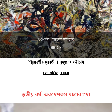
খণ্ড-সূত্র : বুদ্ধদেব ভট্টাচার্য
প্রিয়দর্শী চক্রবর্তী । বুদ্ধদেব ভট্টাচার্য
১লা এপ্রিল, ২০২০
তৃতীয় বর্ষ, একাদশতম যাত্রার গদ্য