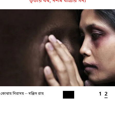
তৃতীয় বর্ষ, দশম যাত্রার গদ্য
1
2
 কোথায় নিরাময় -- মঞ্জিস রায়