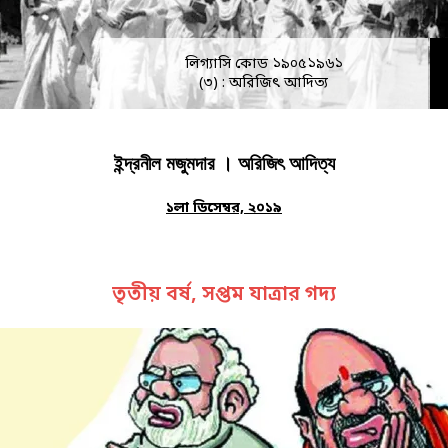
লিগ্যাসি কোড ১৯০৫১৯৬১
(৩) : অরিজিৎ আদিত্য
ইন্দ্রনীল মজুমদার । অরিজিৎ আদিত্য
১লা ডিসেম্বর, ২০১৯
তৃতীয় বর্ষ, সপ্তম যাত্রার গদ্য