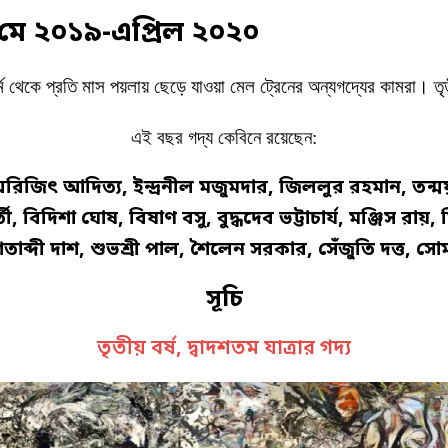
 । মে ২০১৯-এপ্রিল ২০২০
টফর্ম থেকে প্রতি মাস পয়লায় ছেড়ে যাওয়া মেল ট্রেনের অন্যগদ্যের কামরা।
এই বছর গদ্য কেবিনে রয়েছেন:
, অরিজিৎ আদিত্য, ইন্দ্রনীল মজুমদার, জিললুর রহমান, তন্ময় 
ক্রবর্তী, বিদিশা ঘোষ, বিষাণ বসু, বুদ্ধদেব ভট্টাচার্য, মঞ্জিস র
শতাব্দী দাশ, শুভশ্রী পাল, শৈলেন সরকার, সেঁজুতি দত্ত, 
সূচি
তৃতীয় বর্ষ, দ্বাদশতম যাত্রার গদ্য