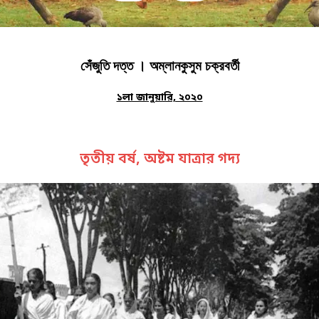
সেঁজুতি দত্ত । অম্লানকুসুম চক্রবর্তী
১লা জানুয়ারি, ২০২০
তৃতীয় বর্ষ, অষ্টম যাত্রার গদ্য