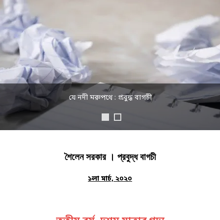
যে নদী মরুপথে : প্রবুদ্ধ বাগচী
শৈলেন সরকার । প্রবুদ্ধ বাগচী
১লা মার্চ, ২০২০