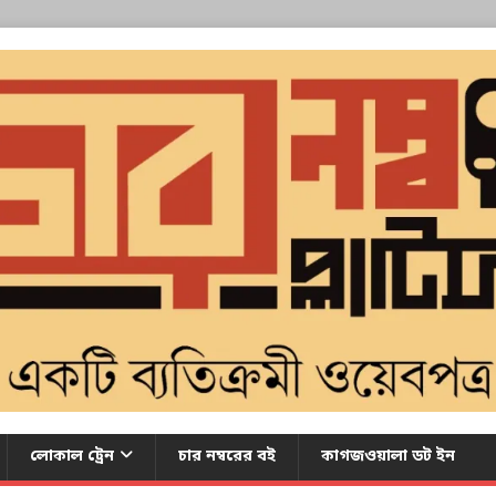
লোকাল ট্রেন
চার নম্বরের বই
কাগজওয়ালা ডট ইন