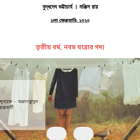
বুদ্ধদেব ভট্টাচার্য । মঞ্জিস রায়
১লা ফেব্রুয়ারি, ২০২০
তৃতীয় বর্ষ, নবম যাত্রার গদ্য
শূন্যকে -- অম্লানকুসুম
চক্রবর্তী