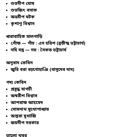
শুভদীপ ঘোষ
শুভজিৎ বসাক
অভ্রদীপ ঘটক
কৃশাণু বিশ্বাস
ধারাবাহিক মালগাড়ি
গোঁফ — পাঁচ : এস হরিশ (ব্রতীন্দ্র ভট্টাচার্য)
নহি যন্ত্র — নয় : সৈকত ভট্টাচার্য
অনুবাদ কেবিন
জুরি বরা বঢ়গোহাঞি (বাসুদেব দাস)
গদ্য কেবিন
প্রবুদ্ধ বাগচী
অম্বরীশ বিশ্বাস
আশরাফ আহমেদ
সোমনাথ মুখোপাধ্যায়
অন্তরা মুখার্জি
জয়দীপ সরকার
ভালো খবর