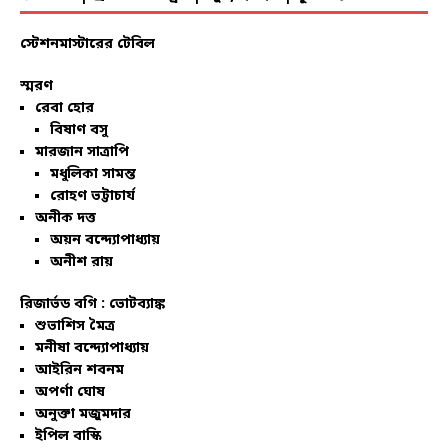
স্টেশনমাস্টারের টেবিল
স্মরণ
রেবা হোর
বিষাণ বসু
মারজান সাত্রাপি
মধুলিকা সামন্ত
রোহণ ভট্টাচার্য
অনীক দত্ত
অয়ন বন্দ্যোপাধ্যায়
অনীশ রায়
রিজার্ভড বগি :
ভোটব্যাঙ্ক
শুভাশিস মৈত্র
মনীষা বন্দ্যোপাধ্যায়
আইরিন শবনম
অপর্ণা ঘোষ
অনুক্তা মজুমদার
ইপিল বাস্কি