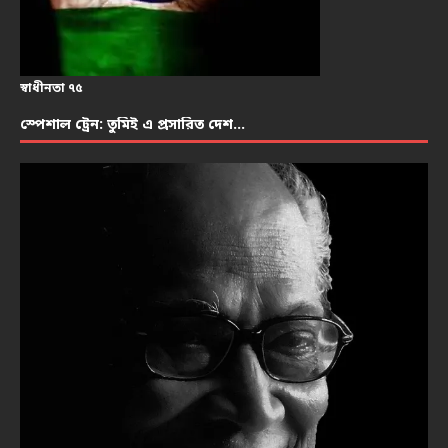
স্বাধীনতা ৭৫
স্পেশাল ট্রেন: তুমিই এ প্রসারিত দেশ…