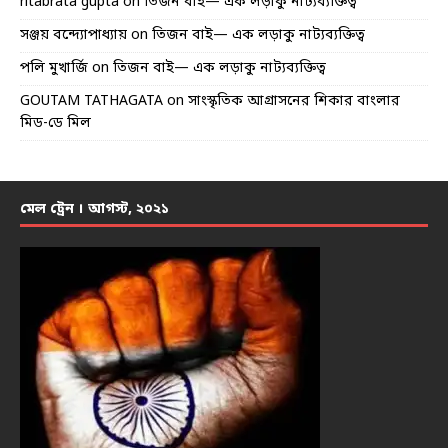
ritabrata gupta
on
তিজন বাই— এক লড়াকু নাট্যব্যক্তিত্ব
সঞ্জয় বন্দ্যোপাধ্যায়
on
তিজন বাই— এক লড়াকু নাট্যব্যক্তিত্ব
পলি মুখার্জি
on
তিজন বাই— এক লড়াকু নাট্যব্যক্তিত্ব
GOUTAM TATHAGATA
on
সাংস্কৃতিক আগ্রাসনের শিকার বাংলার
মিড-ডে মিল
মেল ট্রেন । আগস্ট, ২০২১