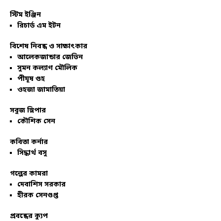
স্টিম ইঞ্জিন
রিচার্ড এম ইটন
বিশেষ নিবন্ধ ও সাক্ষাৎকার
আলেকজান্ডার জেভিন
সুমন কল্যাণ মৌলিক
পীযূষ গুহ
ওহজা জামাতিয়া
সবুজ স্লিপার
কৌশিক সেন
কবিতা কর্নার
সিদ্ধার্থ বসু
গল্পের কামরা
দেবাশিস সরকার
হীরক সেনগুপ্ত
প্রবন্ধের ক্যুপ