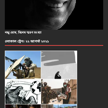
শঙ্খ ঘোষ, বিশেষ স্মরণ সংখ্যা
লোকাল ট্রেন। ২২ আগস্ট ২০২১