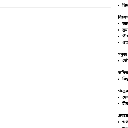
রিচ
বিশেষ
আল
সু
পীয
ওহ
সবুজ 
কৌ
কবিতা
সিদ্
গল্পে
দে
হীর
প্রবন্
শু