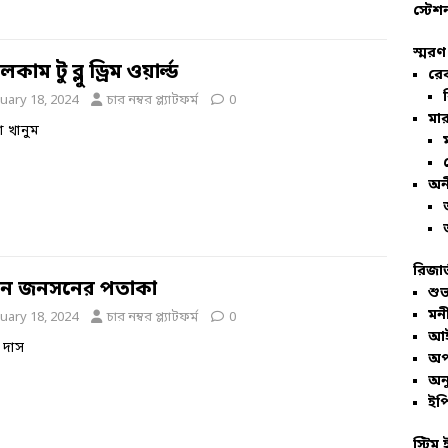
স্টেশ
স্মরণ
াম টু ব্লু ড্রিম ওয়ার্ল্ড
রে
uary 18, 2024
চার নম্বর প্ল্যাটফর্ম
0
মার
া খানুম
অন
রিজার
ন জনসনের পতাকা
শুভ
মনী
uary 18, 2024
চার নম্বর প্ল্যাটফর্ম
0
আই
 দাস
অপ
অনু
ইপি
স্টিম 