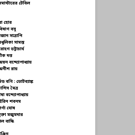
নমাস্টারের টেবিল
বা হোর
বিষাণ বসু
জান সাত্রাপি
মধুলিকা সামন্ত
রোহণ ভট্টাচার্য
ীক দত্ত
অয়ন বন্দ্যোপাধ্যায়
অনীশ রায়
্ভড বগি :
ভোটব্যাঙ্ক
াশিস মৈত্র
ষা বন্দ্যোপাধ্যায়
রিন শবনম
র্ণা ঘোষ
ক্তা মজুমদার
ল বাস্কি
ইঞ্জিন