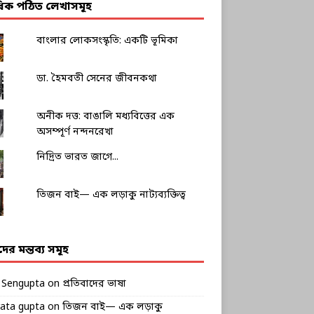
াধিক পঠিত লেখাসমূহ
বাংলার লোকসংস্কৃতি: একটি ভূমিকা
ডা. হৈমবতী সেনের জীবনকথা
অনীক দত্ত: বাঙালি মধ্যবিত্তের এক
অসম্পূর্ণ নন্দনরেখা
নিদ্রিত ভারত জাগে...
তিজন বাই— এক লড়াকু নাট্যব্যক্তিত্ব
ীদের মন্তব্য সমূহ
k Sengupta
on
প্রতিবাদের ভাষা
rata gupta
on
তিজন বাই— এক লড়াকু