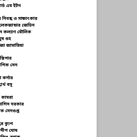
ার্ড এম ইটন
 নিবন্ধ ও সাক্ষাৎকার
েকজান্ডার জেভিন
মন কল্যাণ মৌলিক
ূষ গুহ
জা জামাতিয়া
স্লিপার
শিক সেন
 কর্নার
ধার্থ বসু
র কামরা
বাশিস সরকার
ক সেনগুপ্ত
ধের ক্যুপ
ভদীপ ঘোষ