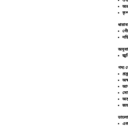
শু
অভ
কৃশ
ধারাব
গোঁ
নহি
অনুব
জুর
গদ্য 
প্রব
অম্
আশ
সো
অন্
জয়
ভালো
এক