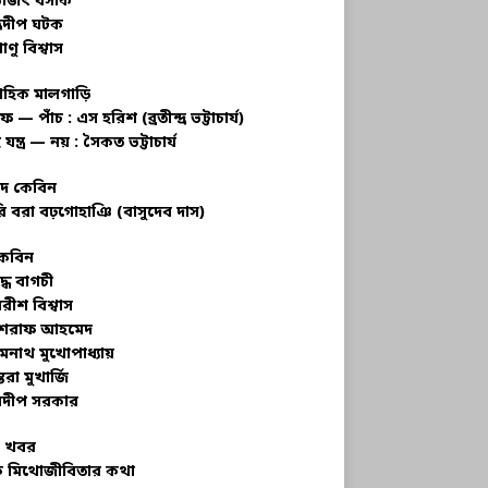
ভজিৎ বসাক
্রদীপ ঘটক
াণু বিশ্বাস
াহিক মালগাড়ি
ফ — পাঁচ : এস হরিশ (ব্রতীন্দ্র ভট্টাচার্য)
 যন্ত্র — নয় : সৈকত ভট্টাচার্য
াদ কেবিন
ি বরা বঢ়গোহাঞি (বাসুদেব দাস)
কেবিন
ুদ্ধ বাগচী
বরীশ বিশ্বাস
রাফ আহমেদ
মনাথ মুখোপাধ্যায়
তরা মুখার্জি
দীপ সরকার
 খবর
 মিথোজীবিতার কথা