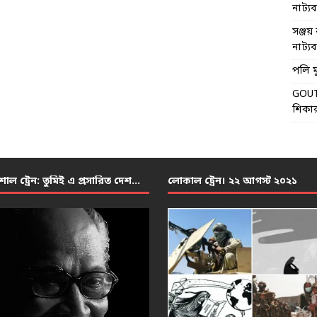
নাট্যব্য
সঞ্জয় 
নাট্যব্য
পলি মু
GOU
শিকার
শাল ট্রেন: তুমিই এ প্রসারিত দেশ…
লোকাল ট্রেন। ২২ আগস্ট ২০২১