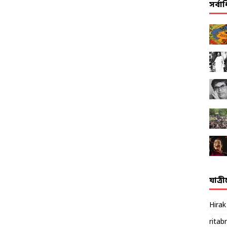
সর্ব
যাত্র
Hira
ritab