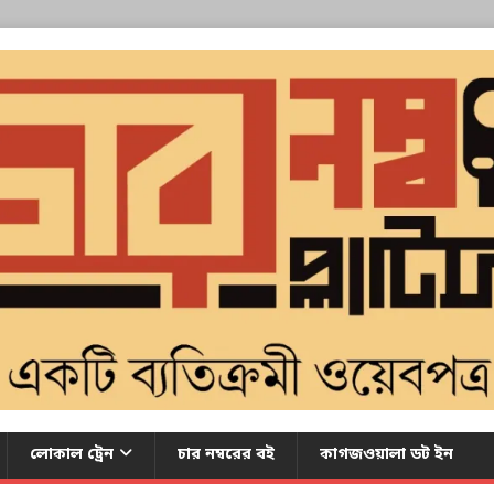
লোকাল ট্রেন
চার নম্বরের বই
কাগজওয়ালা ডট ইন