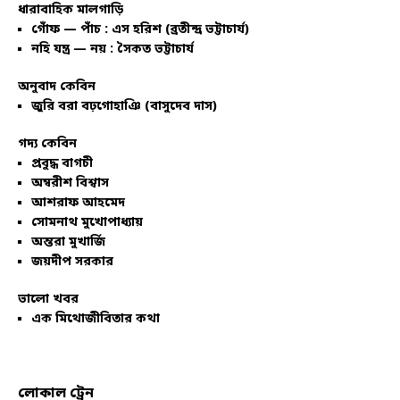
ধারাবাহিক মালগাড়ি
গোঁফ — পাঁচ : এস হরিশ (ব্রতীন্দ্র ভট্টাচার্য)
নহি যন্ত্র — নয় : সৈকত ভট্টাচার্য
অনুবাদ কেবিন
জুরি বরা বঢ়গোহাঞি (বাসুদেব দাস)
গদ্য কেবিন
প্রবুদ্ধ বাগচী
অম্বরীশ বিশ্বাস
আশরাফ আহমেদ
সোমনাথ মুখোপাধ্যায়
অন্তরা মুখার্জি
জয়দীপ সরকার
ভালো খবর
এক মিথোজীবিতার কথা
লোকাল ট্রেন