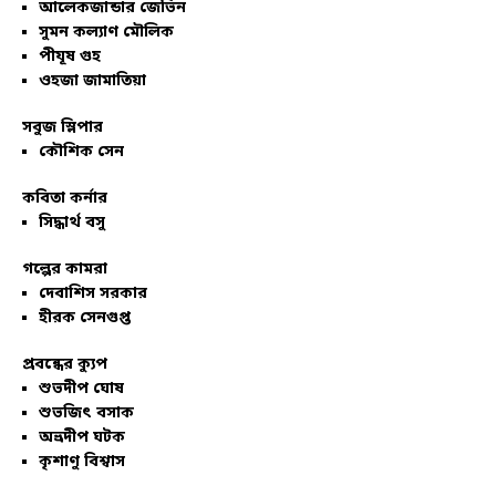
আলেকজান্ডার জেভিন
সুমন কল্যাণ মৌলিক
পীযূষ গুহ
ওহজা জামাতিয়া
সবুজ স্লিপার
কৌশিক সেন
কবিতা কর্নার
সিদ্ধার্থ বসু
গল্পের কামরা
দেবাশিস সরকার
হীরক সেনগুপ্ত
প্রবন্ধের ক্যুপ
শুভদীপ ঘোষ
শুভজিৎ বসাক
অভ্রদীপ ঘটক
কৃশাণু বিশ্বাস