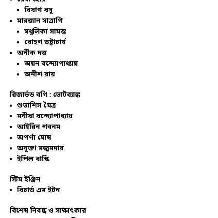
বিষাণ বসু
মারজান সাত্রাপি
মধুলিকা সামন্ত
রোহণ ভট্টাচার্য
অনীক দত্ত
অয়ন বন্দ্যোপাধ্যায়
অনীশ রায়
রিজার্ভড বগি :
ভোটব্যাঙ্ক
শুভাশিস মৈত্র
মনীষা বন্দ্যোপাধ্যায়
আইরিন শবনম
অপর্ণা ঘোষ
অনুক্তা মজুমদার
ইপিল বাস্কি
স্টিম ইঞ্জিন
রিচার্ড এম ইটন
বিশেষ নিবন্ধ ও সাক্ষাৎকার