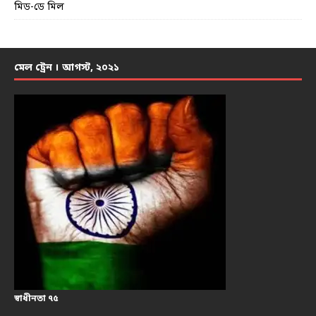
মিড-ডে মিল
মেল ট্রেন । আগস্ট, ২০২১
স্বাধীনতা ৭৫