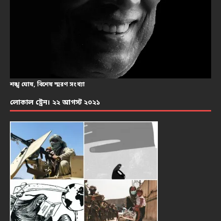
শঙ্খ ঘোষ, বিশেষ স্মরণ সংখ্যা
লোকাল ট্রেন। ২২ আগস্ট ২০২১