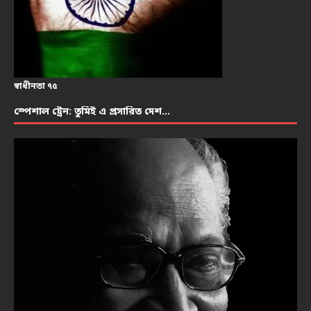
স্বাধীনতা ৭৫
স্পেশাল ট্রেন: তুমিই এ প্রসারিত দেশ…