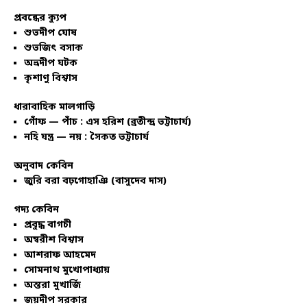
প্রবন্ধের ক্যুপ
শুভদীপ ঘোষ
শুভজিৎ বসাক
অভ্রদীপ ঘটক
কৃশাণু বিশ্বাস
ধারাবাহিক মালগাড়ি
গোঁফ — পাঁচ : এস হরিশ (ব্রতীন্দ্র ভট্টাচার্য)
নহি যন্ত্র — নয় : সৈকত ভট্টাচার্য
অনুবাদ কেবিন
জুরি বরা বঢ়গোহাঞি (বাসুদেব দাস)
গদ্য কেবিন
প্রবুদ্ধ বাগচী
অম্বরীশ বিশ্বাস
আশরাফ আহমেদ
সোমনাথ মুখোপাধ্যায়
অন্তরা মুখার্জি
জয়দীপ সরকার