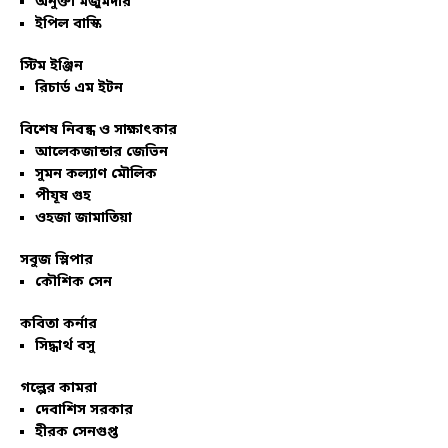
অনুক্তা মজুমদার
ইপিল বাস্কি
স্টিম ইঞ্জিন
রিচার্ড এম ইটন
বিশেষ নিবন্ধ ও সাক্ষাৎকার
আলেকজান্ডার জেভিন
সুমন কল্যাণ মৌলিক
পীযূষ গুহ
ওহজা জামাতিয়া
সবুজ স্লিপার
কৌশিক সেন
কবিতা কর্নার
সিদ্ধার্থ বসু
গল্পের কামরা
দেবাশিস সরকার
হীরক সেনগুপ্ত