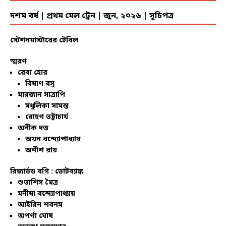
দশম বর্ষ | প্রথম মেল ট্রেন | জুন, ২০২৬ | সূচিপত্র
স্টেশনমাস্টারের টেবিল
স্মরণ
রেবা হোর
বিষাণ বসু
মারজান সাত্রাপি
মধুলিকা সামন্ত
রোহণ ভট্টাচার্য
অনীক দত্ত
অয়ন বন্দ্যোপাধ্যায়
অনীশ রায়
রিজার্ভড বগি :
ভোটব্যাঙ্ক
শুভাশিস মৈত্র
মনীষা বন্দ্যোপাধ্যায়
আইরিন শবনম
অপর্ণা ঘোষ