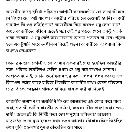
কাজরীর কাছে ছবিটা পরিষ্কার। আগামী কয়েকঘণ্টায় ওর সাথে কী হবে
সে বিষয়ে ওর স্পষ্ট ধারণা। কাজরীর পরিচয় তো দেওয়াই হয়নি। কাজরী
নামটাও কি ওর সত্যিই নাম? কাজরীকে নিয়ে কখনও গল্প লেখা যায়?
অথচ কাজরীদের জীবন জুড়েই গল্প। সেই গল্প পড়তে গেলে একটু সতর্ক
থাকা দরকার। এ গল্প কেউ অরগ্যাজমের আশায় পড়বেন না যেন। পড়তে
হলে একটুখানি সংবেদনশীলতা নিয়েই পড়ুন। কাজরীকে আপনারা কি
কখনও দেখেছেন?
কোনারক ডান্স ফেস্টিভ্যালে আমার একবারই দেখা হয়েছিল কাজরীর
সঙ্গে। পরিচয় হয়েছিলও সেদিন প্রথম। সে গল্প পরে কখনও শোনাব।
আপতত জানাই, সেদিন শুনেছিলাম ওর কথা। লিখব লিখব করেও এত
ফিলগুড প্লটের কাছে হারিয়ে গিয়েছিল কাজরীর কথা। যেমন জীবনের
চোরা বাঁকে, অন্ধকার গলিতে হারিয়ে যায় কাজরীরা নিজেই।
কাজরীর জন্মক্ষণ বা জন্মতিথি কি ওর আজকের এই জোর করে বাধ্য
করা, শতাব্দী প্রাচীন যাবতীয় আবর্জনা, ধ্বংসের বীজ ধারণ করার জন্য
দায়ী? জন্মলগ্নই কি নির্দিষ্ট করে দেয় মানুষের ভবিতব্য? অন্ধকার
মাতৃজঠর থেকে মুক্ত হয়ে ও যখন প্রথম আলোর ছোঁয়ায় কেঁদে উঠেছিল
তখন বুঝি গ্রহ-নক্ষত্রপুঞ্জও কেঁদেছিল ওর সাথে।