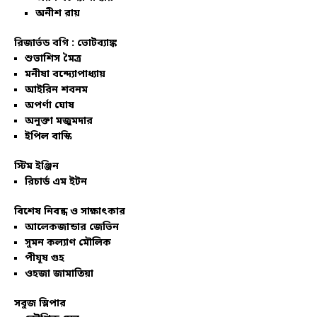
অনীশ রায়
রিজার্ভড বগি :
ভোটব্যাঙ্ক
শুভাশিস মৈত্র
মনীষা বন্দ্যোপাধ্যায়
আইরিন শবনম
অপর্ণা ঘোষ
অনুক্তা মজুমদার
ইপিল বাস্কি
স্টিম ইঞ্জিন
রিচার্ড এম ইটন
বিশেষ নিবন্ধ ও সাক্ষাৎকার
আলেকজান্ডার জেভিন
সুমন কল্যাণ মৌলিক
পীযূষ গুহ
ওহজা জামাতিয়া
সবুজ স্লিপার