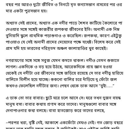
বছর পর আরও দুটো জীবিত ও তিনটে মৃত কন্যাসন্তান প্রসবের পর ওর
মার একটা পুত্রসন্তান হয়।
অখ্যাত সেই গ্রামের, অখ্যাত এক নদীর পাড়ে শৈশব কাটিয়ে কৈশোরে পা
দেওয়ার সঙ্গে সঙ্গেই কাজরীর রূপকথা জীবনের ইতি। অনামী এক নিম্ন
বুনিয়াদি স্কুলে প্রাথমিক পড়াশুনাও ও করেছিল। রূপকথা, কারণ এইটুকু
পাওয়াও যে সেই অনামী গ্রামের মেয়েদের পক্ষে যথেষ্ট। বিশেষ করে সেই
গ্রাম যদি হয় ভারতের দরিদ্রতম অঞ্চল কালাহাণ্ডির খুব কাছেই।
নগরায়ণের সঙ্গে সঙ্গে সবুজ যেমন কমতে থাকল। নদীও তেমন শুকাতে
লাগল। একদিকে ও বড় হয়ে উঠছে, আরেকদিকে প্রায় জ্ঞান হওয়া
থেকেই যে নদীটা ওর জীবনের সঙ্গে জড়িয়ে রয়েছে সে তার নদীত্ব হারিয়ে
বালিতে বিলীন হয়ে যাচ্ছে। শুকনো বালির চরে দাঁড়িয়ে দু ফোঁটা জল
কখনও ফেলেছিল নদীটার জন্য। পেছন থেকে ডাক আসে “বুই!……”
এ ডাক তো তার বাবার। ছুটে ঘরে চলে আসে সে। ঘরে তখন দুজন বয়স্ক
মানুষ বসা। বাবার কথায় প্রণাম করে তাদের। মানুষগুলো বাবার সঙ্গে
দেনাপাওনার কথা বলছে। বাবা হাতজোড় করে তাদের বলছে,
–পরপর খরা, বৃষ্টি নেই, আকাশে একফোঁটা মেঘও নেই। গত জোড় বছরে