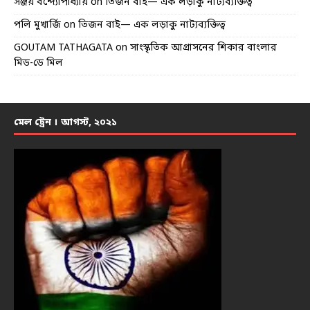
সঞ্জয় বন্দ্যোপাধ্যায়
on
তিজন বাই— এক লড়াকু নাট্যব্যক্তিত্ব
পলি মুখার্জি
on
তিজন বাই— এক লড়াকু নাট্যব্যক্তিত্ব
GOUTAM TATHAGATA
on
সাংস্কৃতিক আগ্রাসনের শিকার বাংলার
মিড-ডে মিল
মেল ট্রেন । আগস্ট, ২০২১