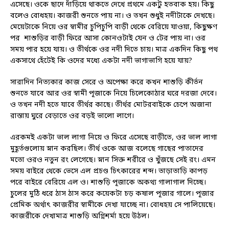
এসেছে। ওকে ছাদে দাঁড়িয়ে থাকতে দেখে প্রথমে একটু হতবাক হয়। কিছু
বলেও বোধহয়। কাজরী শুনতে পায় না। ও তখন শুধুই নদীটাকে দেখছে।
মেয়েটাকে নিয়ে ওর স্বামীর চুপিচুপি বাড়ী থেকে বেরিয়ে যাওয়া, কিছুক্ষণ
পর শাশুড়ির বাড়ী ফিরে আসা কোনওটাই যেন
ও টের পায় না। ওর
সময় পার হয়ে যায়। ও তীর্থকে ওর নদী দিতে চায়। মাত্র একদিন কিছু পথ
একসাথে হেঁটেই কি ওদের মধ্যে একটা নদী ভাগাভাগি হয়ে যায়?
সারাদিন নিত্যকার কাজ সেরে ও অপেক্ষা করে কখন শাশুড়ি কীর্তন
শুনতে যাবে আর ওর স্বামী পূজাকে নিয়ে চিলেকোঠার ঘরে দরজা দেবে।
ও তখন নদী হতে যাবে তীর্থর কাছে। তীর্থর মোটরবাইকে চেপে অজানা
রাস্তায় ঘুরে বেড়াতে ওর বড়ই ভালো লাগে।
এরকমই একটা ভাল লাগা নিয়ে ও ফিরে এসেছে বাড়ীতে, ওর ভাল লাগা
মুহূর্তগুলোয় স্নান করছিল। তীর্থ ওকে আজ বলেছে গাছের পাতাদের
মতো ওরও নতুন রং লেগেছে। স্নান সিক্ত শরীরে ও খুঁজছে সেই রং। এমন
সময় বাইরে থেকে ভেসে এল প্রচণ্ড চিৎকারের শব্দ। তাড়াতাড়ি কাপড়
পরে বাইরে বেরিয়ে এল ও। শাশুড়ি পূজাকে অকথ্য গালাগাল দিচ্ছে।
চুলের মুঠি ধরে ঠাস ঠাস করে কয়েকটা চড় কষাল পূজার গালে। পূজার
প্রেমিক অর্থাৎ কাজরীর স্বামীকে দেখা যাচ্ছে না। বোধহয় সে পালিয়েছে।
কাজরীকে দেখামাত্র শাশুড়ি অগ্নিশর্মা হয়ে উঠল।