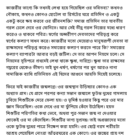
কাজরীর ভাগ্যে কি তখনই লেখা হয়ে গিয়েছিল ওর ভবিতব্য? কখনও
নৌকায়, কখনও কোনও হোটেল বা রির্সটের ঘরে প্রতিদিন ও একটু
একটু করে ক্ষয় করবে ওর জীবনশক্তি? সমাজ প্রতিদিন তার যাবতীয়
গরল ঢেলে দেবে ওর যোনিতে। আর সেই তীব্র গরল নিজের মধ্যে ধারণ
করেও ও থাকবে পবিত্র। স্বর্গের অপ্সরীগণ দেবতাদের পরিতৃপ্ত করে
স্বর্গের কল্যাণ সাধন করে। কাজরীর মতো মেয়েরাও মানুষরূপী দেবতা বা
রাক্ষসদের পরিতৃপ্ত করেও সমাজের কল্যাণ করতে পারে কি? সমাজের
কল্যাণ ব্যাপারটা আবার বড়ই জটিল। সে তার আপন নিয়মে চলে। সে
নিয়মের সূচিপত্রে প্রথমেই লেখা থাকে ক্ষুধা, দারিদ্র্য। ক্ষুধা তার রাক্ষসের
গহ্বরের থেকেও ভীষণ। তাই খুন-ধর্ষণ, ধর্ষণের পর খুন আরও নানা
সামাজিক ব্যাধি প্রতিনিয়ত এই খিদের আগুনে আহুতি দিয়েই চলেছে।
ফিরে যাই কাজরীর জন্মলগ্নে। ওর জন্মস্থান উড়িষ্যার কোনও এক
অখ্যাত গ্রাম। যে গ্রামে পরপর কন্যা সন্তান জন্মালে ফুটন্ত দুধের গামলায়
চুবিয়ে শিশুটিকে মেরে ফেলা হয়। ও ভূমিষ্ঠ হওয়ার কিছু পরে ওর মার
জ্ঞান ফিরেছিল। ওকে দেখে ওর মা ফুঁপিয়ে কেঁদে উঠেছিল। হয়ত
শিশুটির পরিণতির কথা ভেবে, অথবা পুত্র-সন্তান জন্ম না দেওয়ার
শোকেই ওর মা কেঁদেছিল। শিশুটির ভাগ্য সুপ্রসন্ন। তাই অগ্রজাদের মতো
ওকে ফুটন্ত দুধের পাত্রে নিক্ষেপ করা হয়নি। ওর ছোট্ট নরম শরীরটা
আশ্রয় পেয়েছিল নোংরা আঁতুরঘরের এক কোণে। ওর জন্মের প্রায় দশ