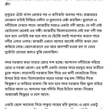
কী?
দুপুরের এঁটো বাসন ধোয়ার পর ও খানিকটা অবসর পায়। রান্নাঘরের
মেঝেতে চাটাই বিছিয়ে সেদিন ও ঘুমানোর চেষ্টা করছিল। ঘুমোলে ও
নদীটাকে দেখতে পাবে। কাজরীর মধ্যেও একটা নদী আছে। যে নদী সেই
ছোটবেলা থেকেই ওর সঙ্গী। কাজরীর কিশোরবেলায় সেই ভরা নদী সরু
হতে হতে এতটাই সরু হয়ে যায় যে হেঁটেই সবাই পারাপার করতে পারে
নদীর এপার ওপার। কাজরী এখানে আসার আগেই নদীটা কখন যেন
শুকিয়ে গেছে। জ্যোৎস্নারাতে ওর আর জলপরী হওয়া হল না ভেবে
দুফোঁটা চোখের জলও বুঝি ফেলেছিল।
সদর দরজায় কড়া নাড়ার জোর শব্দ হচ্ছে। আপাতত নদীটাকে সরিয়ে
রেখে ও দরজা খোলে। ওর স্বামী একটা মেয়ের সাথে হুড়মুড় করে বাড়ীতে
ঢুকে পড়ল। তাড়াতাড়ি দরজায় খিল দিয়ে ওর স্বামী মেয়েটাকে নিয়ে
উপরে উঠে যায়। চিলেকোঠার ঘরের দরজা বন্ধ হল। সিঁড়ির দিকে
কিছুক্ষণ ও তাকিয়ে থাকল। কি মনে হতে সদর দরজার খিল খুলে বাইরে
বারিয়ে আসে ও। সামনের সরু গলিটা দিয়ে হাঁটতে থাকে। নিজের
অজান্তেই কিছুদূর ও চলে আসে।
একটা ছেলে ক্যামেরা নিয়ে পাকুড় গাছের ছবি তুলছে। ও থেমে একটু