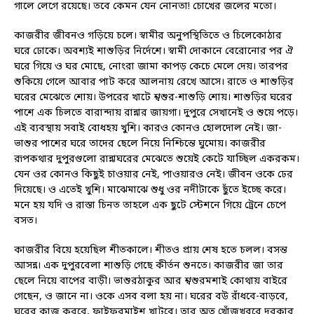
গালে লেগে রয়েছে। তবে কেমন যেন নোনতা! চোখের জলের মতো।
কাজরীর জীবনও গড়িয়ে চলে। স্বামীর অনুপস্থিতিতে ও চিলেকোঠার
ঘরে ঢোকে। অবশ্যই শাশুড়ির নির্দেশে। স্বামী দোকানে বেরোনোর পর ঐ
ঘরে গিয়ে ও ঘর মোছে, নোংরা জামা কাপড় কেচে মেলে দেয়। তারপর
শুকিয়ে গেলে আবার পাট করে আলনায় রেখে আসে। রাতে ও শাশুড়ির
ঘরের মেঝেতে শোয়। উপরের খাটে শ্বশুর-শাশুড়ি শোয়। শাশুড়ির ঘরের
পাশে এক চিলতে বারান্দায় রান্নার জায়গা। দুপুরে সেখানেই ও শুয়ে পড়ে।
এই ব্যবস্থায় সবাই বোধহয় খুশি। কারও কোনও হোলদোল নেই। জা-
ভাশুর পাশের ঘরে তাদের ছেলে নিয়ে নিশ্চিন্তে ঘুমোয়। কাজরীর
রূপকথার দুপুরগুলো রান্নাঘরের মেঝেতে শুয়েই কেটে যাচ্ছিল একরকম।
যেন ওর কোনও কিছুই চাওয়ার নেই, পাওয়ারও নেই। জীবন ওকে ঢের
দিয়েছে। ও এতেই খুশি। মাঝেমাঝে শুধু ওর নদীটাকে ছুঁতে ইচ্ছে করে।
মনে হয় যদি ও রাস্তা চিনত তাহলে এক ছুটে স্টেশনে গিয়ে ট্রেনে চেপে
বসত।
কাজরীর বিয়ে হয়েছিল শীতকালে। শীতও প্রায় শেষ হতে চলল। বসন্ত
আসন্ন। এক দুপুরবেলা শাশুড়ি গেছে কীর্তন শুনতে। কাজরীর জা তার
ছেলে নিয়ে বাপের বাড়ী। ভাশুরঠাকুর আর শ্বশুরমশাই কোথায় বাইরে
গেছেন, ও জানে না। ওকে এসব বলা হয় না। ঘরের বউ রাঁধবে-বাড়বে,
ঘরের কাজ করবে, ফাইফরমাইশ খাটবে। তার অত খোঁজখবরে দরকার