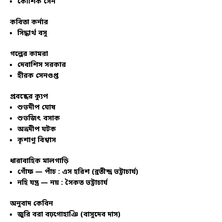
কৌশিক সেন
কবিতা কর্নার
সিদ্ধার্থ বসু
গল্পের কামরা
দেবাশিস সরকার
হীরক সেনগুপ্ত
প্রবন্ধের ক্যুপ
শুভদীপ ঘোষ
শুভজিৎ বসাক
অভ্রদীপ ঘটক
কৃশাণু বিশ্বাস
ধারাবাহিক মালগাড়ি
গোঁফ — পাঁচ : এস হরিশ (ব্রতীন্দ্র ভট্টাচার্য)
নহি যন্ত্র — নয় : সৈকত ভট্টাচার্য
অনুবাদ কেবিন
জুরি বরা বঢ়গোহাঞি (বাসুদেব দাস)