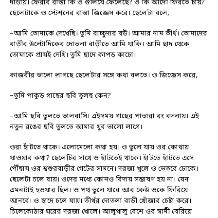
দাঁড়ায়। ফেরার রাস্তা কি ও গুলিয়ে ফেলেছে? ও কি আদৌ ফিরতে চায়?
ছেলেটাকে ও স্টেশনের রাস্তা জিজ্ঞেস করে। ছেলেটা বলে,
–আমি তোমাকে দেখেছি। তুমি বাচ্চুদার বউ। আমার নাম তীর্থ। তোমাদের
বাড়ীর উল্টোদিকের দোতলা বাড়ীতে আমি থাকি। আমি ছাদ থেকে
তোমাকে প্রায়ই দেখি। তুমি ছাদে কাপড় কাচো।
কাজরীর ভালো লাগছে ছেলেটার সঙ্গে কথা বলতে। ও জিজ্ঞেস করে,
–তুমি পাকুড় গাছের ছবি তুলছ কেন?
–আমি ছবি তুলতে ভালবাসি। এইসময় গাছের পাতারা রং বদলায়। এই
নতুন রঙের ছবি তুলতে আমার খুব ভালো লাগে।
ওরা হাঁটতে থাকে। এলোমেলো কথা হয়। ও ভুলে যায় ওর কোথায়
যাওয়ার কথা? ছেলেটির সাথে ও হাঁটতেই থাকে। হাঁটতে হাঁটতে এসে
পৌঁছায় ওর শ্বশুরবাড়ীর গেটের সামনে। দরজা খুলে ও ভেতরে ঢোকে।
ছেলেটা চলে যায়। ওদের মধ্যে কোনও বিদায় সম্ভাষণ হয় না। যেন
এমনটাই হওয়ার ছিল। ও পথ ভুলে যাবে আর কেউ ওকে ফিরিয়ে
আনবে। ও ছাদে চলে যায়। তীর্থর দোতলা বাড়ী খোঁজার চেষ্টা করে।
চিলেকোঠার ঘরের দরজা খোলে। আলুথালু বেশে ওর স্বামী বেরিয়ে