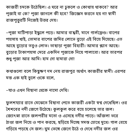
কাজরী চমকে উঠেছিল। এ ঘরে না ঢুকলে ও কোথায় থাকবে? আর
পূজাই বা কে? পূজা জানলে কী হবে? জিজ্ঞেস করতে হয় না! স্বামী
রাজপুত্তুরটি নিজেই উত্তর দেয়।
–পূজা মাটিপাড়া ইস্কুলে পড়ে। আমার বান্ধবী, মানে গার্লফ্রেণ্ড। বাপের
পয়সায় খাই, তোমার বাপের জমির লোভে বুড়ো এই বিয়ে দিয়েছে। এত
আছে বুড়োর তবুও লোভ। তাছাড়া পূজা বিহারী। আমার প্ল্যান আছে।
বুড়োর টাকাপয়সা মেরে একদিন পূজাকে নিয়ে পালাবো। আর তারপর
শুধু পূজা আর আমি। হাম দো হামারা দো!
কথাগুলো বলে কিছুক্ষণ দম নেয় রাজপুত্র অর্থাৎ কাজরীর স্বামী। এরপর
মস্ত এক হাই তুলে ওকে বলে,
–যাও এখন বিছানা থেকে নামো দেখি।
ফুলশয্যার রাতে মেঝেতে বিছানা পেতে কাজরী একটা স্বপ্ন দেখেছিল। ওর
শৈশবের নদী জেগে উঠেছে। কুলকুল করে বয়ে চলেছে তার জল।
জ্যোৎস্না রাতে জলপরীর মতো ও এসেছে নদীর পাড়ে। আঁজলা ভরে
ঠাণ্ডা জল নিয়ে ও পান করছে, ছড়িয়ে দিচ্ছে সমস্ত চোখে মুখে। গাল বেয়ে
গড়িয়ে পড়ছে সে জল। ঘুম ভেঙ্গে জেগে উঠে ও দেখে নদীর জল ওর