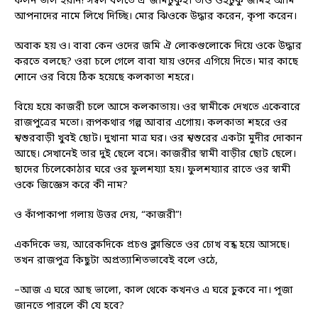
ফলন ভাল হয়নি! সম্বল বলতে ঐ জমিটুকুই। তাও ওইটুকু জমিই আমি
আপনাদের নামে লিখে দিচ্ছি। মোর ঝিওকে উদ্ধার করেন, কৃপা করেন।
অবাক হয় ও। বাবা কেন ওদের জমি ঐ লোকগুলোকে দিয়ে ওকে উদ্ধার
করতে বলছে? ওরা চলে গেলে বাবা যায় ওদের এগিয়ে দিতে। মার কাছে
শোনে ওর বিয়ে ঠিক হয়েছে কলকাতা শহরে।
বিয়ে হয়ে কাজরী চলে আসে কলকাতায়। ওর স্বামীকে দেখতে একেবারে
রাজপুত্রের মতো। রূপকথার গল্প আবার এগোয়। কলকাতা শহরে ওর
শ্বশুরবাড়ী খুবই ছোট। দুখানা মাত্র ঘর। ওর শ্বশুরের একটা মুদীর দোকান
আছে। সেখানেই তার দুই ছেলে বসে। কাজরীর স্বামী বাড়ীর ছোট ছেলে।
ছাদের চিলেকোঠার ঘরে ওর ফুলশয্যা হয়। ফুলশয্যার রাতে ওর স্বামী
ওকে জিজ্ঞেস করে কী নাম?
ও কাঁপাকাপা গলায় উত্তর দেয়, “কাজরী”!
একদিকে ভয়, আরেকদিকে প্রচণ্ড ক্লান্তিতে ওর চোখ বন্ধ হয়ে আসছে।
তখন রাজপুত্র কিছুটা অপ্রত্যাশিতভাবেই বলে ওঠে,
–আজ এ ঘরে আছ ভালো, কাল থেকে কখনও এ ঘরে ঢুকবে না। পূজা
জানতে পারলে কী যে হবে?