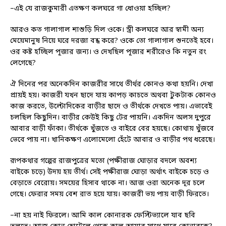
–এই যে রাজকুমারী এতক্ষণ কলঘরে গা ধোওয়া হচ্ছিল?
আরও কত গালাগাল শাশুড়ি দিল ওকে। স্ত্রী কলঘরে আর স্বামী অন্য
মেয়েমানুষ নিয়ে ঘরে দরজা বন্ধ করে? ওকে তো গালাগাল শুনতেই হবে।
ওর কষ্ট হচ্ছিল পূজার জন্য। ও দেখছিল পূজার শরীরেও কি নতুন রং
লেগেছে?
ঐ দিনের পর অনেকদিন কাজরীর সাথে তীর্থর কোনও কথা হয়নি। দেখা
প্রায়ই হয়। কাজরী যখন ছাদে যায় কাপড় কাচতে অথবা টুকটাক কোনও
কাজ করতে, উল্টোদিকের বাড়ীর ছাদে ও তীর্থকে দেখতে পায়। এভাবেই
চলছিল কিছুদিন। বাড়ীর কেউই কিছু টের পায়নি। একদিন অলস দুপুরে
আবার বাড়ী ফাঁকা। তীর্থকে খুঁজতে ও বাইরে বের হয়ছে। কোথায় খুঁজবে
ভেবে পায় না। খানিকক্ষণ এলোমেলো হেঁটে আবার ও বাড়ীর পথ ধরেছে।
রূপকথার গল্পের রাজপুত্রের মতো (পক্ষীরাজ ঘোড়ার বদলে অবশ্য
বাইকে চড়ে) উদয় হয় তীর্থ। সেই পক্ষীরাজ ঘোড়া অর্থাৎ বাইকে চড়ে ও
বেড়াতে বেরোয়। সময়ের হিসাব থাকে না। আজ ওরা অনেক দূর চলে
গেছে। ফেরার সময় বেশ রাত হয়ে যায়। কাজরী ভয় পায় বাড়ী ফিরতে।
–না হয় নাই ফিরলে। আমি কাল কোনারক ফেস্টিভ্যালে যাব ছবি