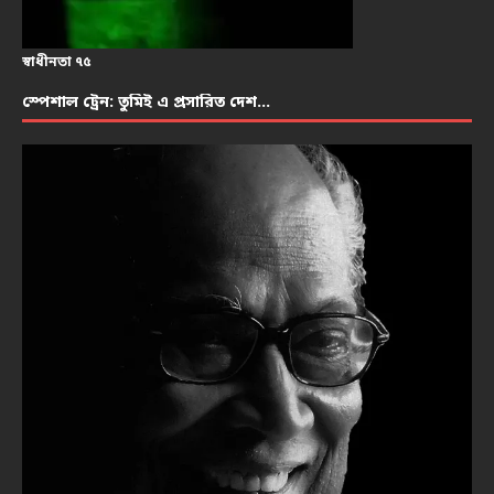
স্বাধীনতা ৭৫
স্পেশাল ট্রেন: তুমিই এ প্রসারিত দেশ…