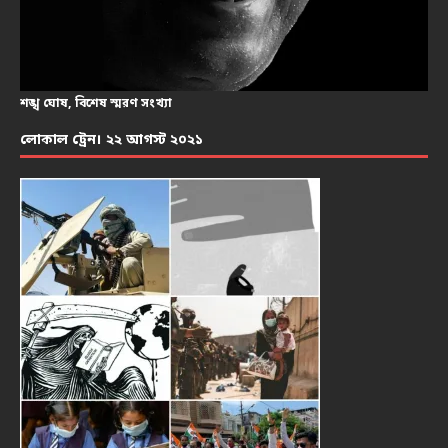
শঙ্খ ঘোষ, বিশেষ স্মরণ সংখ্যা
লোকাল ট্রেন। ২২ আগস্ট ২০২১