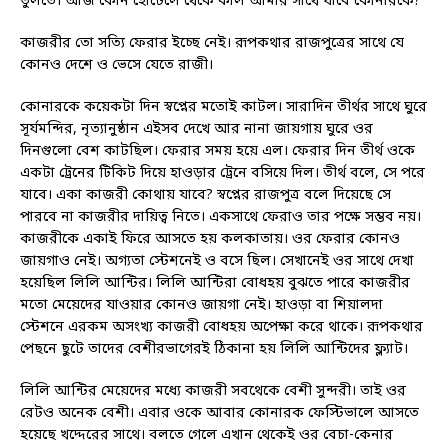
তুলতে। আজ কোন হোটেলে থেকে কাল আমার সাথে যাবে কোনারকে?
কাজরীর তো সত্যি ফেরার ইচ্ছে নেই। রূপকথার রাজপুত্রের সাথে যে
কোনও দেশে ও ভেসে যেতে রাজী।
কোনারকে কয়েকটা দিন স্বপ্নের মতোই কাটল। সারাদিন তীর্থর সাথে ঘুরে
সূর্যমন্দির, নৃত্যানুষ্ঠান এইসব দেখে আর নানা জায়গায় ঘুরে ওর
দিনগুলো বেশ কাটছিল। ফেরার সময় হয়ে এল। ফেরার দিন তীর্থ ওকে
একটা ট্রেনের টিকিট দিয়ে হাওড়ার ট্রেনে বসিয়ে দিল। তীর্থ বলে, সে পরে
যাবে। একা কাজরী কোথায় যাবে? স্বপ্নের রাজপুত্র বলে দিয়েছে সে
পারবে না কাজরীর দায়িত্ব নিতে। একসাথে ফেরাও তার পক্ষে সম্ভব নয়।
কাজরীকে একাই ফিরে আসতে হয় কলকাতায়। ওর ফেরার কোনও
জায়গাও নেই। অগ্যতা স্টেশনেই ও বসে ছিল। সেখানেই ওর সাথে দেখা
হয়েছিল লিলি আন্টির। লিলি আন্টিরা বোধহয় বুঝতে পারে কাজরীর
মতো মেয়েদের যাওয়ার কোনও জায়গা নেই। হাওড়া বা শিয়ালদা
স্টেশনে এরকম অসংখ্য কাজরী বোধহয় অপেক্ষা করে থাকে। রূপকথার
পেছনে ছুটে তাদের বেশীরভাগেরই ঠিকানা হয় লিলি আন্টিদের ফ্ল্যাট।
লিলি আন্টির মেয়েদের মধ্যে কাজরী সবথেকে বেশী সুন্দরী। তাই ওর
রেটও অনেক বেশী। এবার ওকে আবার কোনারক ফেস্টিভালে আসতে
হয়েছে খদ্দেরের সাথে। বলতে গেলে এখান থেকেই ওর বেচা-কেনার