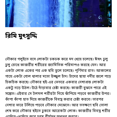
রিমি মুৎসুদ্দি
নৌকার গলুইতে বসে লোকটা ঢকঢক করে মদ খেয়ে চলেছে। ঈষৎ ঢুলু
ঢুলু চোখে কাজরীর শরীরের জ্যামিতিক পরিমাপও করছে যেন। আর
একটা লোক একের পর এক ছবি তুলে চলেছে। পূর্ণিমার রাত। আকাশের
গায়ে একটা গোল থালার মতো উজ্জ্বল চাঁদ। চাঁদের ছায়া নদীর জলে পড়ে
চিকচিক করছে। নৌকার ছই-এর ভেতরে একবার নেশাগ্রস্ত লোকটা
একটু নড়ে উঠল। উঠে দাঁড়াবার চেষ্টা করছে। কাজরী বুঝতে পারে এই
সঙ্কেত। এইবার সে টলমল শরীরটা নিয়ে ঝাঁপিয়ে পড়বে কাজরীর উপর।
কাঁপা কাঁপা হাত দিয়ে কাজরীকে বিবস্ত্র করার চেষ্টা করবে। তারপর
নেশার ভারে টলিয়ে পড়বে নৌকার মেঝেতে। আর ততক্ষণে ছবি তোলা
শেষ করে নৌকার ছইতে ঢুকবে আরেকটা লোক। কাজরীর বিবস্ত্র শরীর
এফোঁড়-ওফোঁড় করে চরম বীর্যসুখ অনুভব করবে।