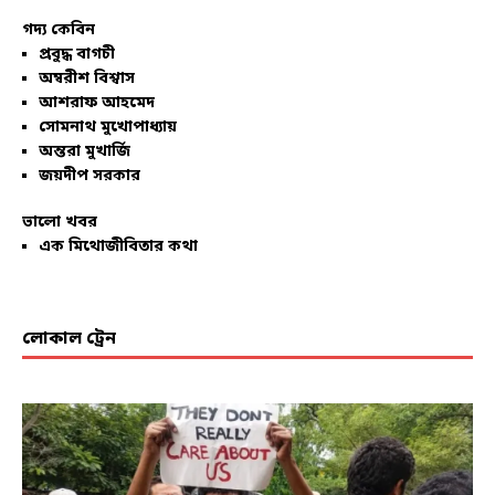
গদ্য কেবিন
প্রবুদ্ধ বাগচী
অম্বরীশ বিশ্বাস
আশরাফ আহমেদ
সোমনাথ মুখোপাধ্যায়
অন্তরা মুখার্জি
জয়দীপ সরকার
ভালো খবর
এক মিথোজীবিতার কথা
লোকাল ট্রেন