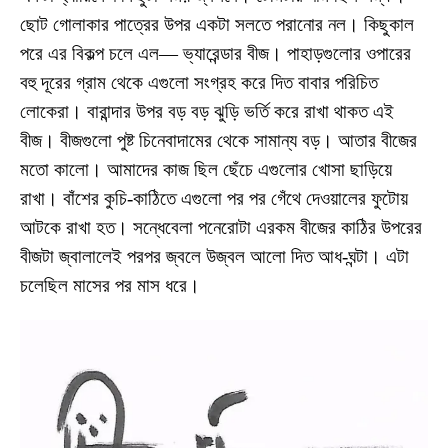
ছোট গোলাকার পাত্রের উপর একটা সলতে পরানোর নল। কিছুকাল
পরে এর বিকল্প চলে এল— ভ্যারেন্ডার বীজ। পাহাড়গুলোর ওপারের
বহু দূরের গ্রাম থেকে এগুলো সংগ্রহ করে দিত বাবার পরিচিত
লোকেরা। বারান্দার উপর বড় বড় ঝুড়ি ভর্তি করে রাখা থাকত এই
বীজ। বীজগুলো পুষ্ট চিনেবাদামের থেকে সামান্য বড়। আতার বীজের
মতো কালো। আমাদের কাজ ছিল ছেঁচে এগুলোর খোসা ছাড়িয়ে
রাখা। বাঁশের কুচি-কাঠিতে এগুলো পর পর গেঁথে দেওয়ালের ফুটোয়
আটকে রাখা হত। সন্ধেবেলা পনেরোটা এরকম বীজের কাঠির উপরের
বীজটা জ্বালালেই পরপর জ্বলে উজ্বল আলো দিত আধ-ঘন্টা। এটা
চলেছিল মাসের পর মাস ধরে।