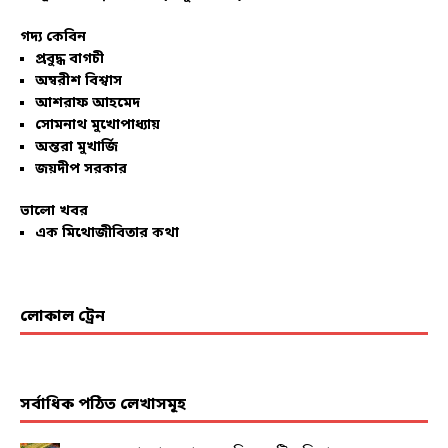
গদ্য কেবিন
প্রবুদ্ধ বাগচী
অম্বরীশ বিশ্বাস
আশরাফ আহমেদ
সোমনাথ মুখোপাধ্যায়
অন্তরা মুখার্জি
জয়দীপ সরকার
ভালো খবর
এক মিথোজীবিতার কথা
লোকাল ট্রেন
সর্বাধিক পঠিত লেখাসমূহ