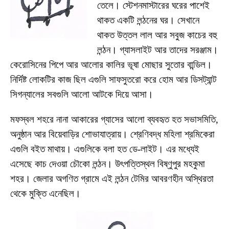
তেলে। স্টেশনমাস্টারের ঘরের পাশেই
থাকত একটি লন্ঠনের ঘর। সেখানে
থাকত উত্তল লাল আর সবুজ কাচের বহু
লন্ঠন। গ্যাসলাইট আর তাদের সরঞ্জাম।
কেরোসিনের পিপে আর আলোর কালির ভূষা মোছার সুতোর বান্ডিল।
নির্দিষ্ট লোকটির কাজ ছিল এগুলি সাফসুতরো করে হোম আর ডিসট্যান্ট
সিগন্যালের সবগুলি আলো আটকে দিয়ে আসা।
মফস্বল শহরে নানা আকারের গ্যাসের আলো ব্যবহৃত হত সভাসমিতি,
অনুষ্ঠান আর বিয়েবাড়ির শোভাযাত্রায়। শ্রেণিবদ্ধ মহিলা শ্রমিকেরা
এগুলি বইত মাথায়। এগুলিকে বলা হত ডে-লাইট। এর মধ্যেই
এসেছে কাচ দেওয়া চৌকো লন্ঠন। উৎপত্তিস্থল বিষ্ণুপুর মহকুমা
শহর। জেলার অগণিত গ্রামে এই লন্ঠন টেমির আবরণহীন অস্থিরতা
থেকে মুক্তি এনেছিল।