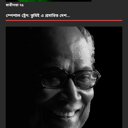
স্বাধীনতা ৭৫
স্পেশাল ট্রেন: তুমিই এ প্রসারিত দেশ…