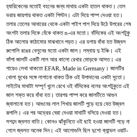
হ্যারিকেনের মতোই বহনের জন্য মাথায় একটা হাতল থাকত। তেল
ভরার জায়গায় থাকত একটা পিস্টন। এটা দিয়ে পাম্প দেওয়া হত।
তলার তেলের আধারের থেকে একটা পাইপ পাশ দিয়ে উঠে উপরের শেষ
অংশটা তলার দিকে বেঁকে থাকত n-এর মতো। বাঁদিকের এই অংশটুকু
ঠিক আলোর কাঠামোর মাঝখানে পড়ত। এর ডগায় বাঁধা হত উজ্বল
রুপোলি রঙের বেলুনের মতো একটা জাল। লম্বায় দু ইঞ্চি। এই
ফাঁপা জালটি একটি লাল আর কালো রেখার মোড়কে আসত। এর
গায়েও লেখা থাকতো EFAR, Made in Germany। জালটির
খোলা মুখের সঙ্গে লাগানো থাকত ঠিক ওই উপাদানের একটা সুতো।
লাইটের মাথাটা সম্পূর্ণ খুলে রেখে ওই বাঁদিকের নলের অংশটুকুতে এই
জাল শক্ত করে বাঁধা হত। তারপর পাম্প করে জালটিতে আগুন
জ্বালানো হত। আগুনের লাল শিখায় জালটি পুড়ে হয়ে যেত উজ্বল
রূপালি। এর পর অভ্রের ঘেরা দেওয়া মাথাটি বসিয়ে দেওয়া হত।
সশব্দে জ্বলত বাতি। কোনও ঝাঁকুনিতে ওই ছাই হওয়া জালটি পড়ে না
গেলে জ্বলত অনেক দিন। এই আলোগুলি ছিল দুশো ক্যান্ডল ওয়াট-