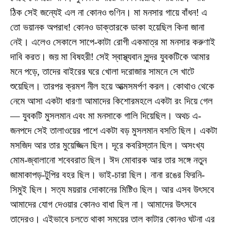
ঠিক সেই জন্যেই এল না কোনও গুণিন। মা মনসার গায়ে বাঁধন! এ
তো ভয়ানক অপরাধ! কোনও ডাক্তারকে ডাকা হয়েছিল কিনা জানা
নেই। এলেও সেকালে সাপে-কাটা রোগী একমাত্র মা মনসার করুণাই
দাবি করত। জয় মা বিষহরী! সেই স্বাস্থ্যবান সুন্দর যুবকটিকে আমার
মনে পড়ে, তাদের বাইরের ঘরে খোলা দরোজার সামনে সে খাটে
শুয়েছিল। তারপর ক্রমশ নীল হয়ে আত্মসমর্পণ করল। কোথাও থেকে
নেমে আসা একটা ধারণা আমাদের কিশোরমহলে একটা রং দিয়ে গেল
— যুবকটি মুসলমান এবং মা মনসাকে গালি দিয়েছিল। অথচ এ-
জনপদে সেই তালাওয়ের পাশে একটা বড় মুসলমান বসতি ছিল। একটা
মসজিদ আর তার মুয়েজ্জিন ছিল। দূরে কবরিস্তান ছিল। অসংখ্য
মোম-জ্বালানো শবেবরাত ছিল। ঈদ মোবারক আর তার সঙ্গে নতুন
জামাকাপড়-টুপির বহর ছিল। ভাই-চারা ছিল। নানা রঙের ফিরনি-
সিমুই ছিল। সত্য ময়রার দোকানের মিষ্টিও ছিল। আর এসব উৎসবে
আমাদের যোগ দেওয়ার কোনও বাধা ছিল না। আমাদের উৎসবে
তাদেরও। এইভাবে চলতে থাকা সময়ের তাল কাটার কোনও ঘটনা এর