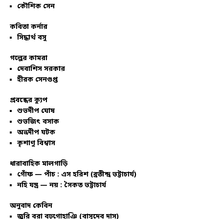
কৌশিক সেন
কবিতা কর্নার
সিদ্ধার্থ বসু
গল্পের কামরা
দেবাশিস সরকার
হীরক সেনগুপ্ত
প্রবন্ধের ক্যুপ
শুভদীপ ঘোষ
শুভজিৎ বসাক
অভ্রদীপ ঘটক
কৃশাণু বিশ্বাস
ধারাবাহিক মালগাড়ি
গোঁফ — পাঁচ : এস হরিশ (ব্রতীন্দ্র ভট্টাচার্য)
নহি যন্ত্র — নয় : সৈকত ভট্টাচার্য
অনুবাদ কেবিন
জুরি বরা বঢ়গোহাঞি (বাসুদেব দাস)