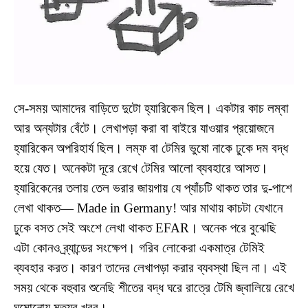
সে-সময় আমাদের বাড়িতে দুটো হ্যারিকেন ছিল। একটার কাচ লম্বা
আর অন্যটার বেঁটে। লেখাপড়া করা বা বাইরে যাওয়ার প্রয়োজনে
হ্যারিকেন অপরিহার্য ছিল। লম্ফ বা টেমির ভুষো নাকে ঢুকে দম বদ্ধ
হয়ে যেত। অনেকটা দূরে রেখে টেমির আলো ব্যবহারে আসত।
হ্যারিকেনের তলায় তেল ভরার জায়গায় যে প্যাঁচটি থাকত তার দু-পাশে
লেখা থাকত— Made in Germany! আর মাথায় কাচটা যেখানে
ঢুকে বসত সেই অংশে লেখা থাকত EFAR। অনেক পরে বুঝেছি
এটা কোনও ব্র্যান্ডের সংক্ষেপ। গরিব লোকেরা একমাত্র টেমিই
ব্যবহার করত। কারণ তাদের লেখাপড়া করার ব্যবস্থা ছিল না। এই
সময় থেকে বহুবার শুনেছি শীতের বদ্ধ ঘরে রাত্রে টেমি জ্বালিয়ে রেখে
ঘুমোনোয় মৃত্যুর খবর।