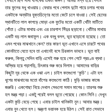
সেখানে ছিল সাদা বাসকের একটা জঙ্গল। আমরা মগ্ন হয়ে গেলাম
তার ফুলের মধু খাওয়ায়। ফেরার পথে পেলাম দুটো পায়ে চলার পথের
একটাকে অন্যটার যুক্তচিহ্ণের মতো কেটে চলে যাওয়া। সেই ছেদের
স্থানটিতে লাল কাপড়ে মোড়া এক ফুটের মতো একটি খোঁটা মাটিতে
পোঁতা। এটার মাথায় এবং এর চারপাশ সিঁদুর ছড়ানো। খোঁটার মাথায়
একটি বড় লাল জবাফুল। এক বন্ধু বলল, ভূত ছাড়ানো হয়েছে। তো
এমন পথের মাঝখানে কেন? তার কারণ ভূত এখানে এসে চারটে পথের
কোনটাতে যেতে হবে তা এখানেই বসে চিরকাল ভাববে। ভূত যাই
করুক, কিন্তু সেদিন বাড়ি এসেই শুরু হয়ে গেল পেটে প্রচণ্ড ব্যথা।
অস্থির হয়ে গড়াগড়ি, চিৎকার শুরু করে দিলাম। আমাদের বাড়ির
কিছুটা দূর থেকে এক ওঝা এল। চাইল কতগুলো ‘কুচি’। এটা হল
ধূপের মাঝখানের মতো বাঁশের কতগুলো কাঠি। মুড়ি ভাজার কাজে
জরুরি। একগোছা নিয়ে দেখাল সেগুলো সমান মাপের। তারপর শুরু
হল মন্ত্র পড়া। একটু পরেই বলল ভূতে পেয়েছে। কোন সিনি। দেখুন
একটা কুচি বেড়ে গেছে। এবার চাইল খানিকটা নুন। আবার মন্ত্র।
এবার নুন খেতে হল। যন্ত্রণা ভয়ানক হয়ে উঠল। সেই রাত সেভাবে