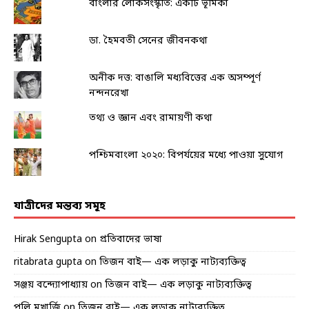
বাংলার লোকসংস্কৃতি: একটি ভূমিকা
ডা. হৈমবতী সেনের জীবনকথা
অনীক দত্ত: বাঙালি মধ্যবিত্তের এক অসম্পূর্ণ
নন্দনরেখা
তথ্য ও জ্ঞান এবং রামায়ণী কথা
পশ্চিমবাংলা ২০২০: বিপর্যয়ের মধ্যে পাওয়া সুযোগ
যাত্রীদের মন্তব্য সমূহ
Hirak Sengupta
on
প্রতিবাদের ভাষা
ritabrata gupta
on
তিজন বাই— এক লড়াকু নাট্যব্যক্তিত্ব
সঞ্জয় বন্দ্যোপাধ্যায়
on
তিজন বাই— এক লড়াকু নাট্যব্যক্তিত্ব
পলি মুখার্জি
on
তিজন বাই— এক লড়াকু নাট্যব্যক্তিত্ব