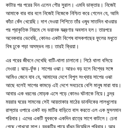
কাটার পর পরের দিন এলেন গৌর সুরাল। এমবি ডাক্তার। নিজেই
আমাকে বার বার বলে নিজেই নিজেকে নিশ্চিত করে গেলেন যে, আমি
কাঁচা কেঁদ খেয়েছি। দাগ দেওয়া শিশিতে তাঁর ওষুধ সাতদিন খাওয়ার
পর প্রাকৃতিক নিয়মে সে ভয়ানক যন্ত্রণার অবসান হল। তারপরে
অনেকবার ভেবেছি, কোনও একটা বিশেষ বাসকগাছের ফুলের মধুতে
বিষ ঢুকে পড়া অসম্ভব নয়। তারই ক্রিয়া।
এর পরের জীবনে দেখেছি বাটি-থালা চালানো। পিঠে থালা বসিয়ে
দেওয়া। ঝাড়-ফুঁক। সাপের ওঝা। আরও বড় হলে বিশ্বের সঙ্গে
আমিও জেনে যাব যে, আমাদের দেশে বিপুল সংখ্যায় সাপের ওঝা
আছে বলেই সাপের কামড়ে এই দেশে সবচেয়ে বেশি মানুষ মারা যায়।
আবার এক ধরনের মোড়ক এসে পড়ে কোনও ঘটনাকে নিয়ে। চন্দ্র
ময়রার ঘরের সামনের সেই আয়তাকার মাঠের ডানদিকের লালধুলোর
রাস্তার ওপারে একট বড় মাটির বাড়িতে বাস করতে এল এক মুসলমান
পরিবার। এদের একটি যুবককে একদিন রাত্রে সাপে কাটলে। চেনা
গেছে গোখরো সাপ। যুবকটির পায়ে বাঁধন দিয়েছিল পরিবার। আর