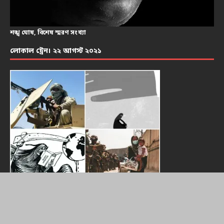
শঙ্খ ঘোষ, বিশেষ স্মরণ সংখ্যা
লোকাল ট্রেন। ২২ আগস্ট ২০২১