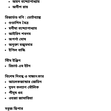
অয়ন বন্দ্যোপাধ্যায়
অনীশ রায়
রিজার্ভড বগি :
ভোটব্যাঙ্ক
শুভাশিস মৈত্র
মনীষা বন্দ্যোপাধ্যায়
আইরিন শবনম
অপর্ণা ঘোষ
অনুক্তা মজুমদার
ইপিল বাস্কি
স্টিম ইঞ্জিন
রিচার্ড এম ইটন
বিশেষ নিবন্ধ ও সাক্ষাৎকার
আলেকজান্ডার জেভিন
সুমন কল্যাণ মৌলিক
পীযূষ গুহ
ওহজা জামাতিয়া
সবুজ স্লিপার