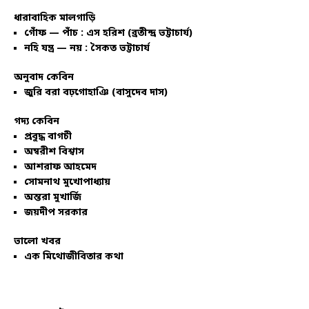
ধারাবাহিক মালগাড়ি
গোঁফ — পাঁচ : এস হরিশ (ব্রতীন্দ্র ভট্টাচার্য)
নহি যন্ত্র — নয় : সৈকত ভট্টাচার্য
অনুবাদ কেবিন
জুরি বরা বঢ়গোহাঞি (বাসুদেব দাস)
গদ্য কেবিন
প্রবুদ্ধ বাগচী
অম্বরীশ বিশ্বাস
আশরাফ আহমেদ
সোমনাথ মুখোপাধ্যায়
অন্তরা মুখার্জি
জয়দীপ সরকার
ভালো খবর
এক মিথোজীবিতার কথা