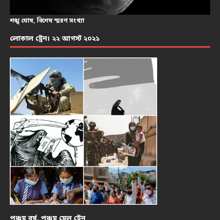
শঙ্খ ঘোষ, বিশেষ স্মরণ সংখ্যা
লোকাল ট্রেন। ২২ আগস্ট ২০২১
পঞ্চম বর্ষ, পঞ্চম মেল ট্রেন