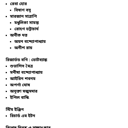
রেবা হোর
বিষাণ বসু
মারজান সাত্রাপি
মধুলিকা সামন্ত
রোহণ ভট্টাচার্য
অনীক দত্ত
অয়ন বন্দ্যোপাধ্যায়
অনীশ রায়
রিজার্ভড বগি :
ভোটব্যাঙ্ক
শুভাশিস মৈত্র
মনীষা বন্দ্যোপাধ্যায়
আইরিন শবনম
অপর্ণা ঘোষ
অনুক্তা মজুমদার
ইপিল বাস্কি
স্টিম ইঞ্জিন
রিচার্ড এম ইটন