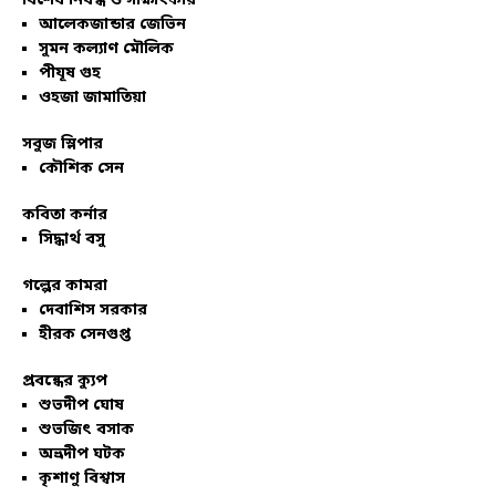
বিশেষ নিবন্ধ ও সাক্ষাৎকার
আলেকজান্ডার জেভিন
সুমন কল্যাণ মৌলিক
পীযূষ গুহ
ওহজা জামাতিয়া
সবুজ স্লিপার
কৌশিক সেন
কবিতা কর্নার
সিদ্ধার্থ বসু
গল্পের কামরা
দেবাশিস সরকার
হীরক সেনগুপ্ত
প্রবন্ধের ক্যুপ
শুভদীপ ঘোষ
শুভজিৎ বসাক
অভ্রদীপ ঘটক
কৃশাণু বিশ্বাস