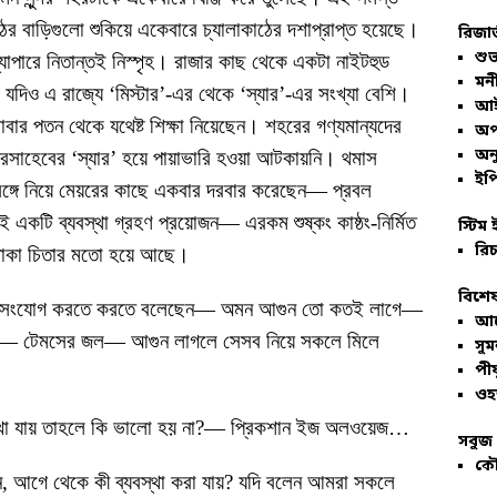
ের বাড়িগুলো শুকিয়ে একেবারে চ্যালাকাঠের দশাপ্রাপ্ত হয়েছে।
রিজার
শুভ
ব্যাপারে নিতান্তই নিস্পৃহ। রাজার কাছ থেকে একটা নাইটহুড
মনী
দিও এ রাজ্যে ‘মিস্টার’-এর থেকে ‘স্যার’-এর সংখ্যা বেশি।
আই
বাবার পতন থেকে যথেষ্ট শিক্ষা নিয়েছেন। শহরের গণ্যমান্যদের
অপ
অনু
মেয়রসাহেবের ‘স্যার’ হয়ে পায়াভারি হওয়া আটকায়নি। থমাস
ইপি
 সঙ্গে নিয়ে মেয়রের কাছে একবার দরবার করেছেন— প্রবল
ই একটি ব্যবস্থা গ্রহণ প্রয়োজন— এরকম শুষ্কং কাষ্ঠং-নির্মিত
স্টিম 
রিচ
ায় থাকা চিতার মতো হয়ে আছে।
বিশেষ
অগ্নিসংযোগ করতে করতে বলেছেন— অমন আগুন তো কতই লাগে—
আল
তি— টেমসের জল— আগুন লাগলে সেসব নিয়ে সকলে মিলে
সু
পীয
ওহ
রাখা যায় তাহলে কি ভালো হয় না?— প্রিকশান ইজ অলওয়েজ…
সবুজ 
কৌ
েন, আগে থেকে কী ব্যবস্থা করা যায়? যদি বলেন আমরা সকলে