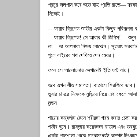
প্রচুর জলপান করে শুতে যাই প্রতি রাতে— দর
নিজেই।
—ফায়ার ব্রিগেড জাতীয় একটা কিছুর পরিকল্পনা ক
—ফায়ার ব্রিগেড! সে আবার কী জিনিস!— শুনুন 
না— তা আপনারা নিশ্চয় বোঝেন। সুতরাং সরকার
খুলে বাইরের পথ দেখিয়ে দেন মেয়র।
ফলে সে আলোচনার সেখানেই ইতি ঘটে যায়।
তবে এখন শীত সমাগত। বাতাসে শিরশিরে ভাব। আর
তুষার চাদরে নিজেকে মুড়িয়ে নিয়ে এই ফেলে আসা দী
লন্ডন।
গায়ের কম্বলটা টেনে শরীরটা গরম করার চেষ্টা 
গভীর ঘুমে। রাস্তায় কয়েকজন মাতাল এবং ভবঘু
একটা পানশালা থেকে মাঝেমধ্যেই অস্পষ্ট চিৎক