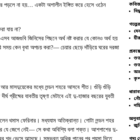
কার পড়লে না হয়… একটা অশালীন ইঙ্গিত করে হেসে ওঠেন
কবিতা
সিদ্
গল্পে
রা যায় না?
দে
এসব আজগুবি জিনিসের পিছনে অর্থ নষ্ট করার যে কোনও অর্থ হয়
হীর
ি সময় কেন বৃথা অপচয় করা?— চেয়ার ছেড়ে দাঁড়িয়ে ঘরের দরজা
প্রবন্
শু
শু
অভ
কৃশ
 মাসদুয়েকের মধ্যে লন্ডন শহরে আসবে শীত। গুঁড়ি গুঁড়ি
ধারাব
র্ঘ গ্রীষ্মের যাবতীয় তৃষ্ণা মেটাবে এই দু-হাজার বছরের যুবতী
গোঁ
নহি
অনুব
করলেন থমাস ফেরিনার। মধ্যযাম অতিক্রান্ত। গোটা লন্ডন শহর
জুর
রে যে জেগে নেই— সে কথা অবিশ্যি বলা শক্ত। আশপাশের দু-
ারের শব্দ ভেসে আসছে। সম্ভবত অধিক পানের পর পয়সা দিতে
গদ্য 