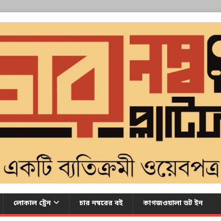
লোকাল ট্রেন
চার নম্বরের বই
কাগজওয়ালা ডট ইন