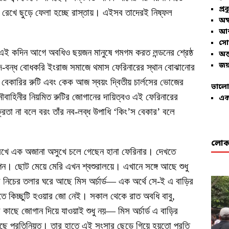
প্রব
রেখে ছুড়ে ফেলা হচ্ছে রাস্তায়। এইসব তাদেরই নিষ্ফল
অম্
আশ
সো
। এই কদিন আগে অবধিও ছয়জন মানুষে গমগম করত লন্ডনের শ্রেষ্ঠ
অন্
জয়
শব্দ-বন্ধ বোধকরি ইংরাজ সমাজে থমাস ফেরিনারের স্থান বোঝানোর
েকারির রুটি এবং কেক আজ স্বয়ং দ্বিতীয় চার্লসের ভোজের
ভালো
 নৌবাহিনীর নিয়মিত রুটির জোগানের দায়িত্বও এই ফেরিনারের
এক
ক্রেতা না বলে বরং তাঁর নব-লব্ধ উপাধি ‘কিং’স বেকার’ বলে
লোকা
েখে এক অজানা অসুখে চলে গেছেন হানা ফেরিনার। দেখতে
। ছোট মেয়ে মেরি এখন শ্বশুরালয়ে। এখানে সঙ্গে আছে শুধু
নিচের তলার ঘরে আছে মিস অর্চার্ড— এক অর্থে সে-ই এ বাড়ির
িতে কিচ্ছুটি হওয়ার জো নেই। সকাল থেকে রাত অবধি বাবু,
 কাছে জোগান দিয়ে যাওয়াই শুধু নয়— মিস অর্চার্ড এ বাড়ির
লেছে প্রতিনিয়ত। তার হাতে এই সংসার ছেড়ে গিয়ে হয়তো প্রতি