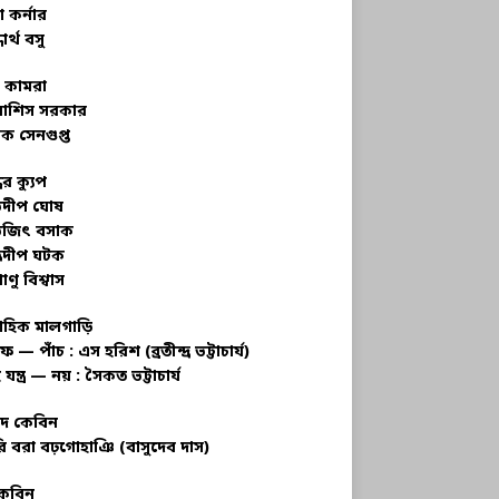
 কর্নার
ধার্থ বসু
র কামরা
বাশিস সরকার
ক সেনগুপ্ত
ধের ক্যুপ
ভদীপ ঘোষ
ভজিৎ বসাক
্রদীপ ঘটক
াণু বিশ্বাস
াহিক মালগাড়ি
ফ — পাঁচ : এস হরিশ (ব্রতীন্দ্র ভট্টাচার্য)
 যন্ত্র — নয় : সৈকত ভট্টাচার্য
াদ কেবিন
ি বরা বঢ়গোহাঞি (বাসুদেব দাস)
কেবিন