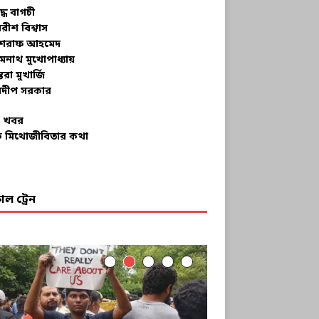
ুদ্ধ বাগচী
বরীশ বিশ্বাস
রাফ আহমেদ
মনাথ মুখোপাধ্যায়
তরা মুখার্জি
দীপ সরকার
 খবর
 মিথোজীবিতার কথা
ল ট্রেন