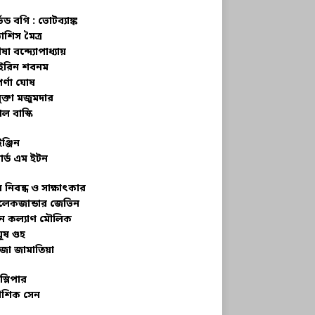
্ভড বগি :
ভোটব্যাঙ্ক
াশিস মৈত্র
ষা বন্দ্যোপাধ্যায়
রিন শবনম
র্ণা ঘোষ
ক্তা মজুমদার
ল বাস্কি
ইঞ্জিন
ার্ড এম ইটন
 নিবন্ধ ও সাক্ষাৎকার
েকজান্ডার জেভিন
মন কল্যাণ মৌলিক
ূষ গুহ
জা জামাতিয়া
স্লিপার
শিক সেন