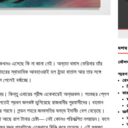
L
L
L
L
L
L
L
L
L
L
L
L
L
L
L
L
L
L
L
L
দশম ব
স্টেশ
 আগে কখনও এসেছে কি না জানা নেই। অন্তত থমাস ফেরিনার তাঁর
ন শহরের স্বাভাবিক আবহাওয়াই হল ঠান্ডা বাতাস আর তার সঙ্গে
স্মরণ
 পেলেই বর্ষাচ্ছে।
রে
মার
নয়। কিন্তু এবারের গ্রীষ্ম একেবারেই অন্যরকম। গতবছর প্লেগ
েলতেই প্রবল জলকষ্ট ভুগিয়েছে রাজধানীর পুরবাসীদের। বহমান
োর গরমে। লন্ডন শহরে জনবসতির ঘনত্ব ইদানীং বেশ বেড়েছে।
অন
া আছে রাশ টানার চেষ্টা— নেই কোনও পরিকল্পিত নগরায়ন। ফলে
 সুন্দর শহরটাকে একেবারে ঘিঞ্জি করে তুলেছে। এই সমস্ত