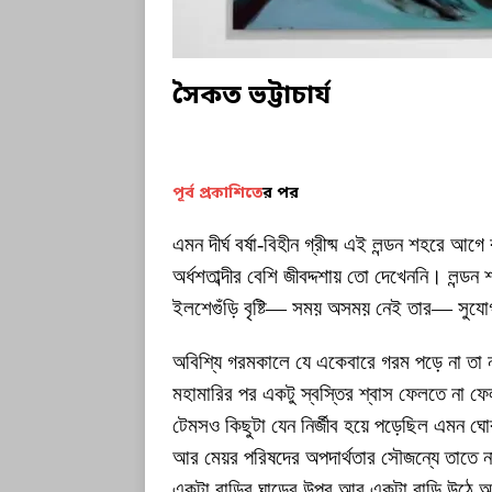
সৈকত ভট্টাচার্য
পূর্ব প্রকাশিতে
র পর
এমন দীর্ঘ বর্ষা-বিহীন গ্রীষ্ম এই লন্ডন শহরে
অর্ধশতাব্দীর বেশি জীবদ্দশায় তো দেখেননি। লন্ড
ইলশেগুঁড়ি বৃষ্টি— সময় অসময় নেই তার— সুযোগ
অবিশ্যি গরমকালে যে একেবারে গরম পড়ে না তা 
মহামারির পর একটু স্বস্তির শ্বাস ফেলতে না ফ
টেমসও কিছুটা যেন নির্জীব হয়ে পড়েছিল এমন ঘ
আর মেয়র পরিষদের অপদার্থতার সৌজন্যে তাতে ন
একটা বাড়ির ঘাড়ের উপর আর একটা বাড়ি উঠে অমন