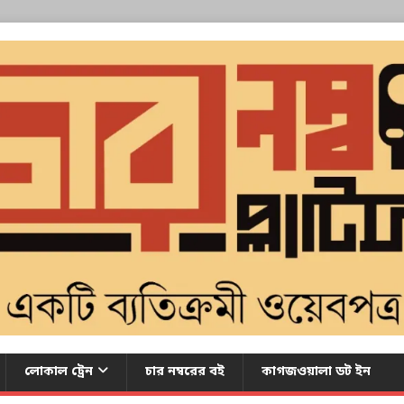
লোকাল ট্রেন
চার নম্বরের বই
কাগজওয়ালা ডট ইন