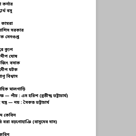
 কর্নার
ধার্থ বসু
র কামরা
বাশিস সরকার
ক সেনগুপ্ত
ধের ক্যুপ
ভদীপ ঘোষ
ভজিৎ বসাক
্রদীপ ঘটক
াণু বিশ্বাস
াহিক মালগাড়ি
ফ — পাঁচ : এস হরিশ (ব্রতীন্দ্র ভট্টাচার্য)
 যন্ত্র — নয় : সৈকত ভট্টাচার্য
াদ কেবিন
ি বরা বঢ়গোহাঞি (বাসুদেব দাস)
কেবিন