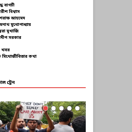
ুদ্ধ বাগচী
বরীশ বিশ্বাস
রাফ আহমেদ
মনাথ মুখোপাধ্যায়
তরা মুখার্জি
দীপ সরকার
 খবর
 মিথোজীবিতার কথা
ল ট্রেন