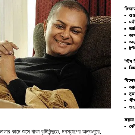
রিজার
শুভ
মনী
আই
অপ
অনু
ইপি
স্টিম 
রিচ
বিশেষ
আল
সু
পীয
ওহ
সবুজ 
কৌ
র কাচে জমে থাকা বৃষ্টিবিন্দুতে, মনস্তাপের অন্তঃপুরে,