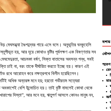
L
L
L
L
L
L
L
L
L
L
L
L
L
L
L
L
L
L
L
L
দশম ব
 মেঘসন্ধ্যা নৈঃশব্দ্যের গায়ে এসে বসে। অনুভূতির ঘনকুহেলি
্তূপীভূত হয়, আর দূরে কোথাও বৃষ্টির পূর্বলক্ষণ এক বিষণ্ণতায় সব
স্টেশ
 মেঘমেদুরতা, আচমকা বর্ষণ, সিক্ত বাতাসের অবসন্ন গন্ধ, সবই
স্মরণ
ুক্তি চাই না, বরং তাকে দীর্ঘায়িত করতে ইচ্ছে হয়। কারণ এই
রে
্বর্ণাভ রথে আরোহন করে নক্ষত্রপথে বিলীন হয়েছিলেন।
বসটিই অধিক অন্তরঙ্গ মনে হয়; হয়তো গভীরতম সত্যেরা
মার
ত অবকাশেই বেশি উন্মোচিত হয়। তাই বৃষ্টি নামলেই কোথা থেকে
ারাপের দিস্তা”, আর মনে হয়, ঋতুপর্ণ আসলে কোনও মানুষ নন,
অন