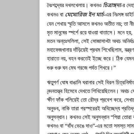
নৈঃশব্দ্যের দখলখেলায়। কখনও
চিত্রাঙ্গদা
-র দেহ
কখনও বা
মেমোরিজ ইন মার্চ
-এর নিঃসঙ্গ ডাই
যেন শেখায় স্মৃতি আসলে কখনও অতীত নয়; তা ন
মৃত মানুষের স্পর্শে রয়ে যাওয়া বাতাসে। মনে হয
মতন অন্তঃসলিলা, সেই সোজাসাপ্টা অথচ অনির্বচ
মহাফেজখানায় দাঁড়িয়েই প্রথম শিখেছিলাম, যন
হারাতে নয়, বহন করতেই ইচ্ছে করে। ঠিক যেম
গুরু গুরু ঘন মেঘ গরজে পর্বত শিখরে।”
ঋতুপর্ণ ঘোষ বাঙালি ঘরানার সেই বিরল চিত্রনির্মাত
নন্দনতত্ত্ব হিসেবে দেখতে শিখিয়েছিলেন। অথচ 
ক্ষীণ ফাঁক গলিয়েই তো রৌদ্র প্রবেশ করে, সে
অনুভব, নাকি তারা পরস্পরেরই অবিচ্ছেদ্য প্রতিধ্বন
অনুসন্ধান। কখনও সেই অনুসন্ধান “পিয়া তোরা
কখনও বা “বাঁধ ভেঙে দাও”-এর মতো সমস্ত সামাজ