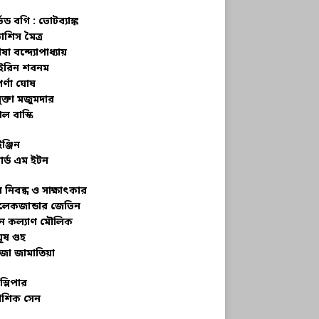
্ভড বগি :
ভোটব্যাঙ্ক
াশিস মৈত্র
ষা বন্দ্যোপাধ্যায়
রিন শবনম
র্ণা ঘোষ
ক্তা মজুমদার
ল বাস্কি
ইঞ্জিন
ার্ড এম ইটন
 নিবন্ধ ও সাক্ষাৎকার
েকজান্ডার জেভিন
মন কল্যাণ মৌলিক
ূষ গুহ
জা জামাতিয়া
স্লিপার
শিক সেন