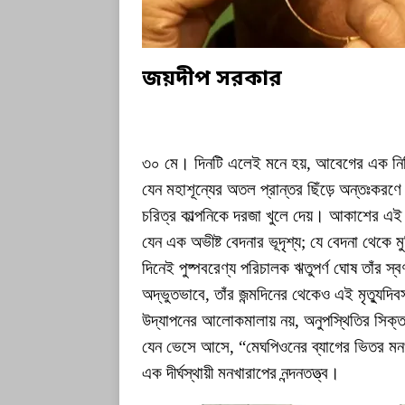
জয়দীপ সরকার
৩০ মে। দিনটি এলেই মনে হয়, আবেগের এক নিবিড়
যেন মহাশূন্যের অতল প্রান্তর ছিঁড়ে অন্তঃকরণে স
চরিত্র কাল্পনিকে দরজা খুলে দেয়। আকাশের এই
যেন এক অভীষ্ট বেদনার ভূদৃশ্য; যে বেদনা থেকে ম
দিনেই পুষ্পবরেণ্য পরিচালক ঋতুপর্ণ ঘোষ তাঁর স
অদ্ভুতভাবে, তাঁর জন্মদিনের থেকেও এই মৃত্যুদি
উদ্‌যাপনের আলোকমালায় নয়, অনুপস্থিতির সিক্
যেন ভেসে আসে, “মেঘপিওনের ব্যাগের ভিতর মনখ
এক দীর্ঘস্থায়ী মনখারাপের নন্দনতত্ত্ব।