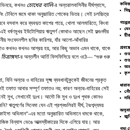
কবিতা
াভিনয়ে, কখনও
চোখের বালি
-র অন্তরালবাসিনীর দীর্ঘশ্বাসে,
সিদ্
নিং টেবিলে জমে থাকা অনুচ্চারিত শোকের ভিতর। সেই চলচ্চিত্র
ীরবে বসবাস করে ব্যবহৃত কাপের গায়ে, খোলা আলমারিতে, কিংবা
গল্পে
দে
়, এই বর্ষণমুখর ইউটোপিয়ায় ঋতুপর্ণ কোথাও আছেন সেই ফল্গুনদীর
হীর
নীয় সংবেদনশীল ছবির কারিগর, যাঁর আলো-আঁধারির
প্রবন্
্ত্রণাও কখনও কখনও আশ্রয় হয়, আর কিছু অভাব এমন থাকে, যাকে
শু
ন
চিত্রাঙ্গদা
-র অন্তর্লীন আর্তি ফিসফিসিয়ে বলে ওঠে— “গুরু গুরু
শু
অভ
কৃশ
া, যিনি অন্তর ও বাহিরের সূক্ষ্ম ব্যবধানটুকুকেই জীবনের প্রকৃত
ধারাব
সেই তফাত আবার সম্পূর্ণ তফাতও নয়; কারণ অন্তর-বাহিরের সেই
গোঁ
খানেই সুখ, সেখানেই দুঃখ। আদৌ কি সুখ ও দুঃখ পৃথক কোনও
নহি
ি? ঋতুপর্ণের সিনেমা যেন এই প্রশ্নগুলিরই দীর্ঘ, নৈঃশব্দ্যময়
অনুব
 কাইসা অভিমান”-এর মতো অনুচ্চারিত অভিমানে থমকে থাকে,
জুর
িক বিন্যাস ভেঙে আত্মস্বীকারের দিকে এগিয়ে যায়। আর
গদ্য 