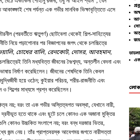
বৈঠে একাকিনী পোহানু রজনী, তবু না আইল শ্যাম”, যেন
প্রব
ত আকাঙ্ক্ষাই শেষ পর্যন্ত এক গভীর মানবিক ভিক্ষাবৃত্তিতে এসে
অম্
আশ
সো
অন্
রনীল (পরবর্তীতে ঋতুপর্ণ) ছোটবেলা থেকেই শিল্প-সাহিত্যের
জয়
নীতি নিয়ে পড়াশোনার পর বিজ্ঞাপনের জগৎ থেকে চলচ্চিত্রে
ওয়ালি
,
চোখের বালি
,
রেনকোট
,
দোসর
,
আবহমান
,
ভালো
এক
 চলচ্চিত্রেই তিনি মধ্যবিত্ত জীবনের নৈঃশব্দ্য, অন্তর্লীন বেদনা এবং
চিত্রভাষায় নির্মাণ করেছিলেন। জীবনের শেষদিকে তিনি কেবল
ুদ্ধিজীবী হয়ে ওঠেন; কুইয়ার পরিচয়, শরীর-রাজনীতি এবং
লোকা
 ও শিল্পের মাধ্যমে প্রশ্ন করেছিলেন।
িত্ব নয়; বরং তা এক গভীর অস্তিত্বগত অবস্থা, যেখানে নারী,
তর দ্রবীভূত হতে থাকে এবং ছুটে চলে কোনও এক অজানা মুক্তির
্তগুলি কোনও উচ্চকিত সংলাপে নয়; বরং বন্ধ দরজার ভিতর,
ধ্যে জন্ম নেয়। তাঁর প্রাপ্তবয়স্ক আবেগময় জগতে নারীসত্তা