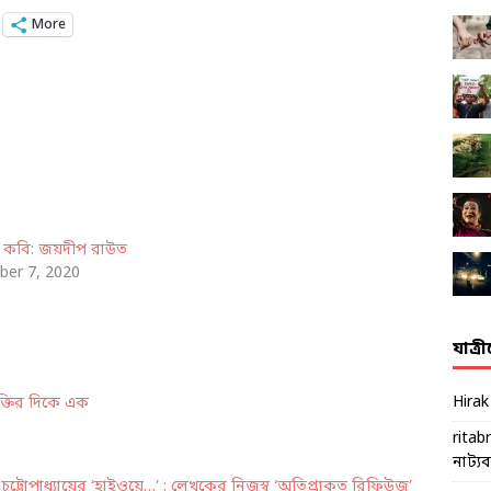
More
 কবি: জয়দীপ রাউত
er 7, 2020
যাত্র
Hira
ক্তির দিকে এক
ritab
নাট্যব্য
ট্টোপাধ্যায়ের ‘হাইওয়ে…’ : লেখকের নিজস্ব ‘অতিপ্রাকৃত রিফিউজ’