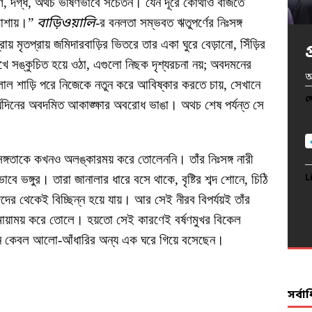
অপূর্ণ, দগ্ধ, অথচ ভীষণভাবে সচেতন। যেন দূরে কোথাও বাজতে
 আশায়।”
বাড়িওয়ালি
-র বনলতা সম্ভবত ঋতুপর্ণের নিঃসঙ্গ
রায় মৃতপ্রায় জমিদারবাড়ির ভিতরে তার একা ঘুরে বেড়ানো, সিঁড়ির
ে সঙ্কুচিত হয়ে ওঠা, এগুলো নিছক দৃশ্যরচনা নয়; অবদমনের
খ
অ
অ
প
আ
লাল শাড়ি পরে নিজেকে নতুন করে আবিষ্কার করতে চায়, সেখানে
দ
ল
ল
ল
ল
র্ঘদিনের অবদমিত আকাঙ্ক্ষার অবরোধ ভাঙা। অথচ শেষ পর্যন্ত সে
ল
ঃসঙ্গতাকে কখনও অলঙ্কারময় করে তোলেননি। তাঁর নিঃসঙ্গ নারী
রভাবে ভঙ্গুর। তারা জানালার ধারে বসে থাকে, বৃষ্টির শব্দ শোনে, চিঠি
L
L
L
L
ের থেকেই বিচ্ছিন্ন হয়ে যায়। আর সেই নীরব বিপর্যয়ই তাঁর
L
মায়াময় করে তোলে। হয়তো সেই কারণেই বর্ষণমুখর বিকেল
নি কেবল আলো-আঁধারির অন্য এক ঘরে গিয়ে বসেছেন।
সর্ব