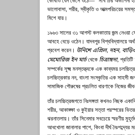
কোথাও যেন ভেসে ওঠে— “সখি চির অভাগিনী হম, 
ভালোবাসা, শরীর, স্বীকৃতি ও আত্মপরিচয়ের সমস্
মিশে যায়।
১৯৬৩ সালের ৩১ আগস্ট কলকাতায় জন্ম নেওয়া সৌ
আবহে বেড়ে ওঠেন। যাদবপুর বিশ্ববিদ্যালয়ে অর্থ
প্রবেশ করেন।
উনিশে এপ্রিল
,
দহন
,
বাড়ি
মেমোরিজ ইন মার্চ
থেকে
চিত্রাঙ্গদা
, প্রতিটি
সম্পর্কের সূক্ষ্ম মনস্তত্ত্বকে এক কাব্যময় চলচ্
চলচ্চিত্রকার নন, বাংলা সংস্কৃতির এক সাহসী জনব
সামাজিক পৌরুষের প্রচলিত ধারণাকে নিজের জীবন
তাঁর চলচ্চিত্রজগতে নিঃসঙ্গতা কখনও নিছক একাক
শরীর, আকাঙ্ক্ষা ও কুইয়ার সত্তা পরস্পরের ভি
ঝরনাতলায়। তাঁর সিনেমার সবচেয়ে স্মরণীয় মুহূর
আধখোলা জানালার পাশে, কিংবা দীর্ঘ নৈঃশব্দ্যের ম