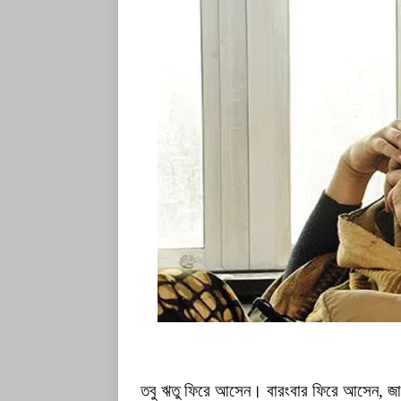
তবু ঋতু ফিরে আসেন। বারংবার ফিরে আসেন, জানালা