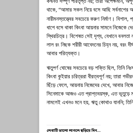
কখনও সম্পূর্ণ পরিতৃপ্ত নয়; তারা অপেক্ষমান, 
থাকে, “আমার সকল নিয়ে বসে আছি সর্বনাশের
নারীমনস্তত্ত্বের সবচেয়ে করুণ নির্মাণ। বিশাল, প্
ধাপে বসে থাকা কিংবা আয়নার সামনে নিজেকে দেখ
স্থিরচিত্র। বিশেষত সেই দৃশ্য, যেখানে বনলতা 
লাল রং নিছক শরীরী আবেদনের চিহ্ন নয়, বরং দী
আবার পরিত্যক্ত।
ঋতুপর্ণ ঘোষের সবচেয়ে বড় শক্তি ছিল, তিনি নি
কিংবা কুইয়ার চরিত্ররা বীরত্বপূর্ণ নয়; তারা গভী
ছিঁড়ে ফেলে, আয়নায় নিজেদের দেখে, আবার নিজেদ
সিনেমাকে আজও এত প্রাপ্তবয়স্ক, এত ভূতুড়ে 
নামলেই এখনও মনে হয়, ঋতু কোথাও যাননি; তি
লেখাটি ভালো লাগলে ছড়িয়ে দিন...