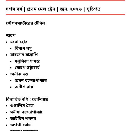
দশম বর্ষ | প্রথম মেল ট্রেন | জুন, ২০২৬ | সূচিপত্র
স্টেশনমাস্টারের টেবিল
স্মরণ
রেবা হোর
বিষাণ বসু
মারজান সাত্রাপি
মধুলিকা সামন্ত
রোহণ ভট্টাচার্য
অনীক দত্ত
অয়ন বন্দ্যোপাধ্যায়
অনীশ রায়
রিজার্ভড বগি :
ভোটব্যাঙ্ক
শুভাশিস মৈত্র
মনীষা বন্দ্যোপাধ্যায়
আইরিন শবনম
অপর্ণা ঘোষ