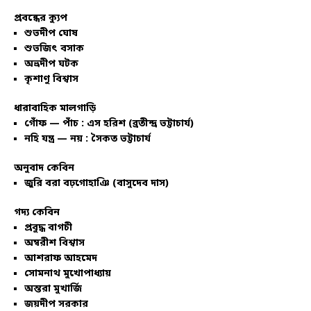
প্রবন্ধের ক্যুপ
শুভদীপ ঘোষ
শুভজিৎ বসাক
অভ্রদীপ ঘটক
কৃশাণু বিশ্বাস
ধারাবাহিক মালগাড়ি
গোঁফ — পাঁচ : এস হরিশ (ব্রতীন্দ্র ভট্টাচার্য)
নহি যন্ত্র — নয় : সৈকত ভট্টাচার্য
অনুবাদ কেবিন
জুরি বরা বঢ়গোহাঞি (বাসুদেব দাস)
গদ্য কেবিন
প্রবুদ্ধ বাগচী
অম্বরীশ বিশ্বাস
আশরাফ আহমেদ
সোমনাথ মুখোপাধ্যায়
অন্তরা মুখার্জি
জয়দীপ সরকার