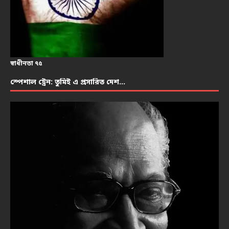
স্বাধীনতা ৭৫
স্পেশাল ট্রেন: তুমিই এ প্রসারিত দেশ…