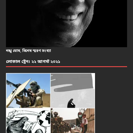
শঙ্খ ঘোষ, বিশেষ স্মরণ সংখ্যা
লোকাল ট্রেন। ২২ আগস্ট ২০২১