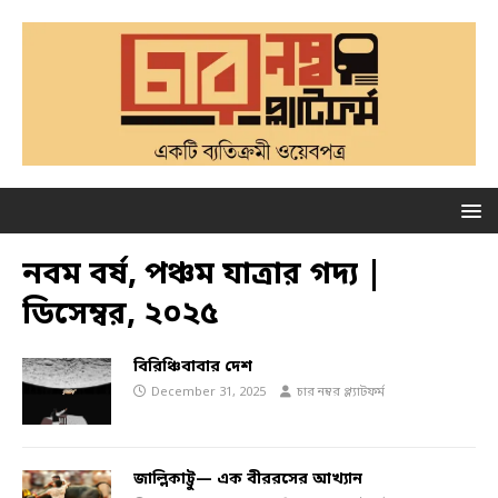
নবম বর্ষ, পঞ্চম যাত্রার গদ্য |
ডিসেম্বর, ২০২৫
বিরিঞ্চিবাবার দেশ
December 31, 2025
চার নম্বর প্ল্যাটফর্ম
জাল্লিকাট্টু— এক বীররসের আখ্যান