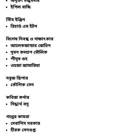
অনুক্তা মজুমদার
ইপিল বাস্কি
স্টিম ইঞ্জিন
রিচার্ড এম ইটন
বিশেষ নিবন্ধ ও সাক্ষাৎকার
আলেকজান্ডার জেভিন
সুমন কল্যাণ মৌলিক
পীযূষ গুহ
ওহজা জামাতিয়া
সবুজ স্লিপার
কৌশিক সেন
কবিতা কর্নার
সিদ্ধার্থ বসু
গল্পের কামরা
দেবাশিস সরকার
হীরক সেনগুপ্ত