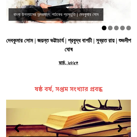
বাংলা উপন্যাসের অন্দরমহল: পাঠকের প্রস্তুতি | দেবকুমার সোম
দেবকুমার সোম | জয়ন্ত ভট্টাচার্য | প্রবুদ্ধ বাগচী | সুব্রত রায় | শুভদীপ
ঘোষ
মার্চ, ২০২৩
ষষ্ঠ বর্ষ, সপ্তম সংখ্যার প্রবন্ধ