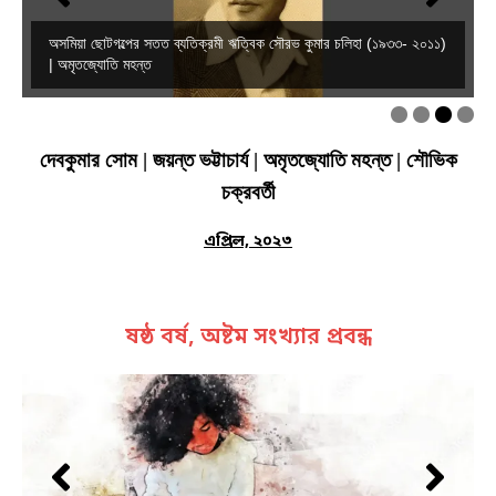
অসমিয়া ছোটগল্পের সতত ব্যতিক্রমী ঋত্বিক সৌরভ কুমার চলিহা (১৯৩৩- ২০১১)
| অমৃতজ্যোতি মহন্ত
দেবকুমার সোম | জয়ন্ত ভট্টাচার্য | অমৃতজ্যোতি মহন্ত | শৌভিক
চক্রবর্তী
এপ্রিল, ২০২৩
ষষ্ঠ বর্ষ, অষ্টম সংখ্যার প্রবন্ধ