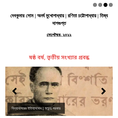
দেবকুমার সোম | অনর্ঘ মুখোপাধ্যায় | রণিতা চট্টোপাধ্যায় | তিষ্য
দাশগুপ্ত
সেপ্টেম্বর, ২০২২
ষষ্ঠ বর্ষ, তৃতীয় সংখ্যার প্রবন্ধ
বিদ্যাসাগরের ইতিহাসবোধ | শুভেন্দু সরকার