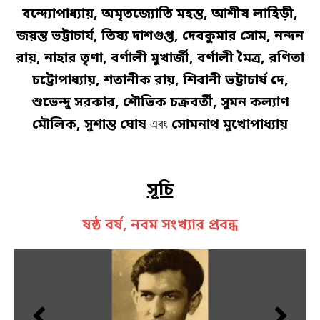
বন্দ্যোপাধ্যায়, অমৃতজ্যোতি মহন্ত, আশীষ লাহিড়ী,
জয়ন্ত ভট্টাচার্য, তিষ্য দাশগুপ্ত, দেবকুমার সোম, নন্দন
রায়, নাহার তৃণা, বর্ণালী মুখার্জী, বর্ণালী মৈত্র, রণিতা
চট্টোপাধ্যায়, শতানীক রায়, শিবানী ভট্টাচার্য দে,
শুভেন্দু সরকার, শৌভিক চক্রবর্তী, সুমন কল্যাণ
মৌলিক, সুশান্ত ঘোষ
এবং
সোমনাথ মুখোপাধ্যায়
সূচি
ষষ্ঠ বর্ষ, নবম সংখ্যার প্রবন্ধ