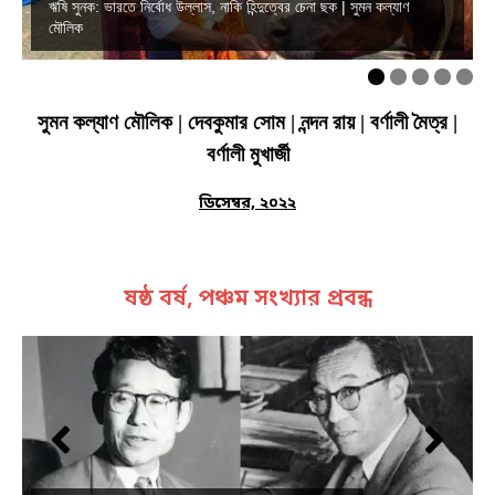
ঋষি সুনক: ভারতে নির্বোধ উল্লাস, নাকি হিন্দুত্বের চেনা ছক | সুমন কল্যাণ
মৌলিক
সুমন কল্যাণ মৌলিক | দেবকুমার সোম | নন্দন রায় | বর্ণালী মৈত্র |
বর্ণালী মুখার্জী
ডিসেম্বর, ২০২২
ষষ্ঠ বর্ষ, পঞ্চম সংখ্যার প্রবন্ধ