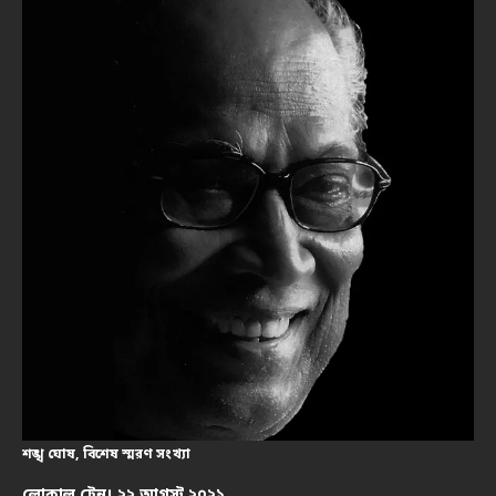
শঙ্খ ঘোষ, বিশেষ স্মরণ সংখ্যা
লোকাল ট্রেন। ২২ আগস্ট ২০২১