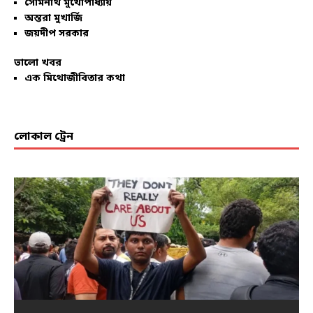
সোমনাথ মুখোপাধ্যায়
অন্তরা মুখার্জি
জয়দীপ সরকার
ভালো খবর
এক মিথোজীবিতার কথা
লোকাল ট্রেন