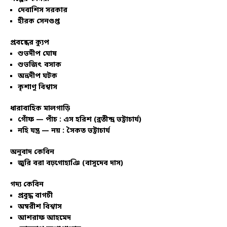
দেবাশিস সরকার
হীরক সেনগুপ্ত
প্রবন্ধের ক্যুপ
শুভদীপ ঘোষ
শুভজিৎ বসাক
অভ্রদীপ ঘটক
কৃশাণু বিশ্বাস
ধারাবাহিক মালগাড়ি
গোঁফ — পাঁচ : এস হরিশ (ব্রতীন্দ্র ভট্টাচার্য)
নহি যন্ত্র — নয় : সৈকত ভট্টাচার্য
অনুবাদ কেবিন
জুরি বরা বঢ়গোহাঞি (বাসুদেব দাস)
গদ্য কেবিন
প্রবুদ্ধ বাগচী
অম্বরীশ বিশ্বাস
আশরাফ আহমেদ