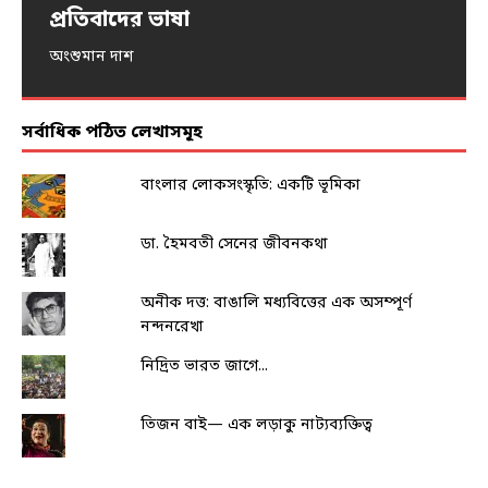
প্রতিবাদের ভাষা
নিদ্রিত ভারত জাগে…
আন্দোলনের নারী-স্পন্দন
ধর্ষণ ও এনকাউন্টার
খরিফে অনাবৃষ্টি, সংকটে খাদ্য-নিরাপত্তা
অংশুমান দাশ
অমর্ত্য বন্দ্যোপাধ্যায়
পৌলমী গুহ
আইরিন শবনম
দেবাশিস মিথিয়া
সর্বাধিক পঠিত লেখাসমূহ
বাংলার লোকসংস্কৃতি: একটি ভূমিকা
ডা. হৈমবতী সেনের জীবনকথা
অনীক দত্ত: বাঙালি মধ্যবিত্তের এক অসম্পূর্ণ
নন্দনরেখা
নিদ্রিত ভারত জাগে...
তিজন বাই— এক লড়াকু নাট্যব্যক্তিত্ব