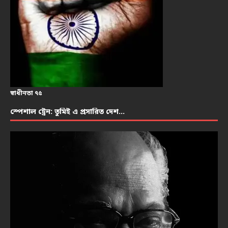
স্বাধীনতা ৭৫
স্পেশাল ট্রেন: তুমিই এ প্রসারিত দেশ…