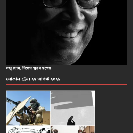
শঙ্খ ঘোষ, বিশেষ স্মরণ সংখ্যা
লোকাল ট্রেন। ২২ আগস্ট ২০২১