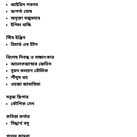
আইরিন শবনম
অপর্ণা ঘোষ
অনুক্তা মজুমদার
ইপিল বাস্কি
স্টিম ইঞ্জিন
রিচার্ড এম ইটন
বিশেষ নিবন্ধ ও সাক্ষাৎকার
আলেকজান্ডার জেভিন
সুমন কল্যাণ মৌলিক
পীযূষ গুহ
ওহজা জামাতিয়া
সবুজ স্লিপার
কৌশিক সেন
কবিতা কর্নার
সিদ্ধার্থ বসু
গল্পের কামরা