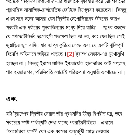
অনেকে ‘নব্য-বোনাপার্টবাদ’-এর ধারণাকে ব্যবহার করে ট্রাম্পবাদের
প্রাথমিক সামাজিক-রাজনৈতিক জোটকে বিশ্লেষণ করেছেন। কিন্তু
এখন মনে হচ্ছে আমরা যেন দ্বিতীয় নেপোলিয়নের জীবনের আরও
পরবর্তী এক পর্যায়ের পুনরাভিনয়ের মধ্যে দিয়ে যাচ্ছি— গল্পের শুরুতে
যে গণভোটনির্ভর দুঃসাহসী পদক্ষেপ ছিল তা নয়, বরং যেন ছিল সেই
জুয়াড়ির ভুল বাজি, যার ভাগ্য ফুরিয়ে গেছে এবং যে একটি ঝুঁকিপূর্ণ
বিদেশি অভিযানে জড়িয়ে পড়েছে।
[2]
ট্রাম্প সেডান-এর মুখোমুখি
হচ্ছেন না। কিন্তু ইরানে মার্কিন-ইজরায়েলি হানাদারির আট সপ্তাহ
পার হওয়ার পর, পরিস্থিতি মোটেই পরিকল্পনা অনুযায়ী এগোচ্ছে না।
এক.
যদি ট্রাম্পের দ্বিতীয় মেয়াদ তাঁর প্রথমটির তীব্র বিপরীত হয়, তবে
সবচেয়ে স্পষ্ট পার্থক্যটি দেখা যাচ্ছে পররাষ্ট্রনীতিতে। এখানে
‘আমেরিকা ফার্স্ট’ যেন এক ধরনের অন্তর্মুখী মোড় নেওয়ার