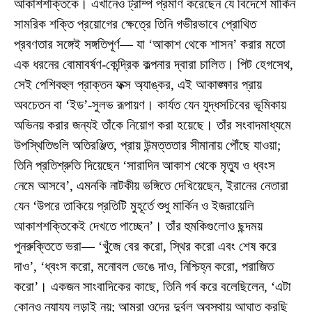
আকাশশক্তিকে। এখানেও ট্রাম্প প্রমাণ করেছেন যে বিদেশে মার্কিন
সামরিক শক্তি প্রয়োগের ক্ষেত্রে তিনি গভীরভাবে প্রোথিত
প্রবণতার সঙ্গেই সঙ্গতিপূর্ণ— যা ‘আকাশ থেকে শাসন’ করার মতো
এক ধরনের বোমাবর্ষণ-কেন্দ্রিক কল্পনার দ্বারা চালিত। পিট হেগসেথ,
সেই পেশিবহুল প্রাক্তন ফক্স অ্যাঙ্কর, এই আকাঙ্ক্ষার প্রায়
অবচেতন বা ‘ইড’-সুলভ রূপায়ণ। কার্যত যেন যুদ্ধসচিবের ভূমিকায়
অভিনয় করার জন্যই তাঁকে নিয়োগ করা হয়েছে। তাঁর সংবাদমাধ্যমে
উপস্থিতিগুলি অতিরঞ্জিত, প্রায় উন্মত্ততার সীমানায় পৌঁছে যাওয়া;
তিনি প্রতিশ্রুতি দিয়েছেন ‘সারাদিন আকাশ থেকে মৃত্যু ও ধ্বংস
নেমে আসবে’, এমনকি নাটকীয় ভঙ্গিতে দেখিয়েছেন, ইরানের নেতারা
যেন ‘উপরে তাকিয়ে প্রতিটি মুহূর্তে শুধু মার্কিন ও ইজরায়েলি
আকাশশক্তিকেই দেখতে পাচ্ছেন’। তাঁর হুমকিগুলোও ছন্দময়
পুনরুক্তিতে ভরা— ‘খুঁজে বের করো, স্থির করো এবং শেষ করে
দাও’, ‘ধ্বংস করো, মনোবল ভেঙে দাও, নিশ্চিহ্ন করো, পরাজিত
করো’। একজন সাংবাদিকের কাছে, তিনি গর্ব করে বলেছিলেন, ‘এটা
কোনও ন্যায্য লড়াই নয়; আমরা ওদের দুর্বল অবস্থায় আঘাত করছি