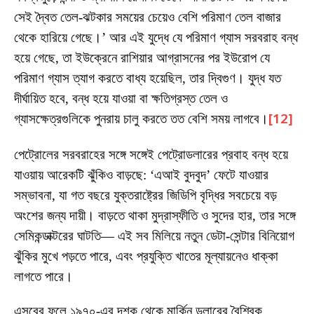
সেই দ্বৈত তেল-ঝটকার সময়ের চেয়েও বেশি পরিমাণ তেল বাজার
থেকে হারিয়ে গেছে।’ আর এই যুদ্ধে যে পরিমাণ গ্যাস সরবরাহ বন্ধ
হয়ে গেছে, তা ইউক্রেনে রাশিয়ার আগ্রাসনের পর ইউরোপ যে
পরিমাণ গ্যাস ত্যাগ করতে বাধ্য হয়েছিল, তার দ্বিগুণ। যুদ্ধ যত
দীর্ঘায়িত হবে, বন্ধ হয়ে যাওয়া বা ক্ষতিগ্রস্ত তেল ও
গ্যাসক্ষেত্রগুলিকে পুনরায় চালু করতে তত বেশি সময় লাগবে।
[12]
পেট্রোলের সরবরাহের সঙ্গে সঙ্গেই পেট্রোডলারের প্রবাহ বন্ধ হয়ে
যাওয়ায় আরেকটি ঝুঁকিও বাড়ছে: ‘এআই বুদবুদ’ ফেটে যাওয়ার
সম্ভাবনা, যা গত বছরে যুক্তরাষ্ট্রের জিডিপি বৃদ্ধির সবচেয়ে বড়
অংশের জন্য দায়ী। বাড়তে থাকা মুদ্রাস্ফীতি ও সুদের হার, তার সঙ্গে
সেমিকন্ডাক্টরের ঘাটতি— এই সব মিলিয়ে নতুন ডেটা-সেন্টার বিনিয়োগ
ঝুঁকির মুখে পড়তে পারে, এবং প্রযুক্তি খাতের মূল্যায়নেও ধাক্কা
লাগতে পারে।
এসবের ফলে ১৯৭০-এর দশক থেকে মার্কিন ডলারের বৈশ্বিক