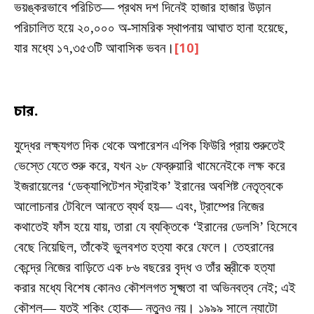
ভয়ঙ্করভাবে পরিচিত— প্রথম দশ দিনেই হাজার হাজার উড়ান
পরিচালিত হয়ে ২০,০০০ অ-সামরিক স্থাপনায় আঘাত হানা হয়েছে,
যার মধ্যে ১৭,৩৫৩টি আবাসিক ভবন।
[10]
চার.
যুদ্ধের লক্ষ্যগত দিক থেকে অপারেশন এপিক ফিউরি প্রায় শুরুতেই
ভেস্তে যেতে শুরু করে, যখন ২৮ ফেব্রুয়ারি খামেনেইকে লক্ষ করে
ইজরায়েলের ‘ডেক্যাপিটেশন স্ট্রাইক’ ইরানের অবশিষ্ট নেতৃত্বকে
আলোচনার টেবিলে আনতে ব্যর্থ হয়— এবং, ট্রাম্পের নিজের
কথাতেই ফাঁস হয়ে যায়, তারা যে ব্যক্তিকে ‘ইরানের ডেলসি’ হিসেবে
বেছে নিয়েছিল, তাঁকেই ভুলবশত হত্যা করে ফেলে। তেহরানের
কেন্দ্রে নিজের বাড়িতে এক ৮৬ বছরের বৃদ্ধ ও তাঁর স্ত্রীকে হত্যা
করার মধ্যে বিশেষ কোনও কৌশলগত সূক্ষ্মতা বা অভিনবত্ব নেই; এই
কৌশল— যতই শকিং হোক— নতুনও নয়। ১৯৯৯ সালে ন্যাটো