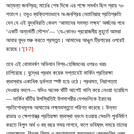
অত্যন্ত জনপ্রিয়; মার্চের শেষ দিকে এর পক্ষে সমর্থন ছিল প্রায় ৭৮
শতাংশ। তবুও ব্যক্তিগতভাবে অ-জনপ্রিয় নেতানিয়াহু প্রতিশ্রুতি
দেন যে এই যুদ্ধবিরতি কেবল ‘আমাদের সমস্ত লক্ষ্য’ অর্জনের পথে
‘একটি অন্তর্বর্তী স্টেশন’— ‘যে-কোনও প্রয়োজনীয় মুহূর্তে আমরা
আবার যুদ্ধ শুরু করতে প্রস্তুত। আমাদের আঙুল ট্রিগারের ওপরেই
রয়েছে।’
[17]
তবে এই বোমাবর্ষণ অভিযান বিশ্ব-হেজিমনের ওপরও খরচ
চাপিয়েছে। যুদ্ধের প্রথম কয়েক সপ্তাহেই মার্কিন প্রতিরক্ষা
ব্যবস্থার একাধিক দুর্বলতা স্পষ্ট হয়ে ওঠে। প্রথমত, নিরাপত্তা
দেওয়ার বদলে— যদিও অনেক ঘাঁটি আগেই খালি করে নেওয়া হয়েছিল
— মার্কিন ঘাঁটির উপস্থিতিই উপসাগরীয় দেশগুলিকে ইরানের
প্রতিশোধমূলক আঘাতের লক্ষ্যবস্তুতে পরিণত করেছে। উন্নত
রাডার ও ক্ষেপণাস্ত্র প্রতিরক্ষা ব্যবস্থা ধ্বংস হওয়ায় সেগুলি পুনর্নির্মাণ
করতে বিপুল অর্থ ও বহু বছর সময় লাগবে, ফলে ভবিষ্যৎ সময়ে তাদের
তেলক্ষেত্র, বিদ্যুৎ গ্রিড ও লবণাক্ততা-মুক্তকরণ কেন্দ্রগুলির ওপর