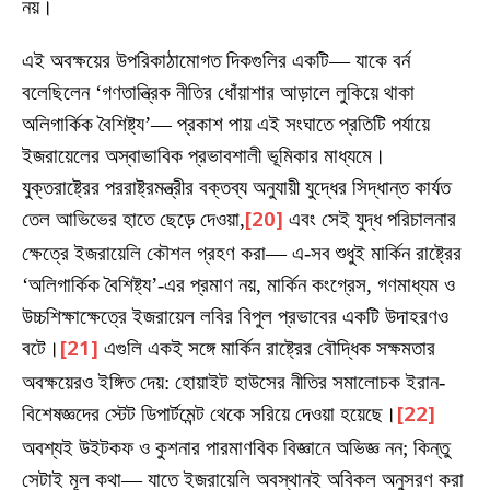
নয়।
এই অবক্ষয়ের উপরিকাঠামোগত দিকগুলির একটি— যাকে বর্ন
বলেছিলেন ‘গণতান্ত্রিক নীতির ধোঁয়াশার আড়ালে লুকিয়ে থাকা
অলিগার্কিক বৈশিষ্ট্য’— প্রকাশ পায় এই সংঘাতে প্রতিটি পর্যায়ে
ইজরায়েলের অস্বাভাবিক প্রভাবশালী ভূমিকার মাধ্যমে।
যুক্তরাষ্ট্রের পররাষ্ট্রমন্ত্রীর বক্তব্য অনুযায়ী যুদ্ধের সিদ্ধান্ত কার্যত
তেল আভিভের হাতে ছেড়ে দেওয়া,
[20]
এবং সেই যুদ্ধ পরিচালনার
ক্ষেত্রে ইজরায়েলি কৌশল গ্রহণ করা— এ-সব শুধুই মার্কিন রাষ্ট্রের
‘অলিগার্কিক বৈশিষ্ট্য’-এর প্রমাণ নয়, মার্কিন কংগ্রেস, গণমাধ্যম ও
উচ্চশিক্ষাক্ষেত্রে ইজরায়েল লবির বিপুল প্রভাবের একটি উদাহরণও
বটে।
[21]
এগুলি একই সঙ্গে মার্কিন রাষ্ট্রের বৌদ্ধিক সক্ষমতার
অবক্ষয়েরও ইঙ্গিত দেয়: হোয়াইট হাউসের নীতির সমালোচক ইরান-
বিশেষজ্ঞদের স্টেট ডিপার্টমেন্ট থেকে সরিয়ে দেওয়া হয়েছে।
[22]
অবশ্যই উইটকফ ও কুশনার পারমাণবিক বিজ্ঞানে অভিজ্ঞ নন; কিন্তু
সেটাই মূল কথা— যাতে ইজরায়েলি অবস্থানই অবিকল অনুসরণ করা