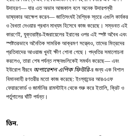
উদাহরণ— যার এত অভাব আজকাল বলে অনেক উদারপন্থী
ভাষ্যকার আক্ষেপ করেন— জাতিসংঘই বৈশ্বিক স্তরে এগুলি কার্যকর
ও বৈধতা দেওয়ার প্রধান মাধ্যম হিসেবে কাজ করেছে। সম্ভবত এই
কারণেই, যুক্তরাষ্ট্র-ইজরায়েলের ইরানের ওপর এই স্পষ্ট অবৈধ এবং
স্পষ্টতরভাবে অনৈতিক সামরিক আক্রমণ সত্ত্বেও, তাদের মিত্রদের
প্রতিবাদের আওয়াজ খুবই ক্ষীণ শোনা গেছে। পদ্ধতির সমালোচনা
করলেও, তারা শেষ পর্যন্ত লক্ষ্যগুলিকেই সমর্থন করেছে— এবং
ইউরোপ নীরবে
অপারেশন এপিক ফিউরি
-র জন্য এক বিশাল
বিমানবাহী রণতরীর মতো কাজ করেছে: ইংল্যান্ডের আরএএফ
ফেয়ারফোর্ড ও জার্মানির রামস্টাইন থেকে শুরু করে ইতালি, ক্রিট ও
পর্তুগালের ঘাঁটি পর্যন্ত।
তিন.