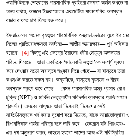
ওয়াশিংটনকে তেহরানের পারমাণবিক প্রতিরোধক্ষমতা অর্জন রুখতে বা
অন্য কথায়, অঞ্চলে ইজরায়েলের একচেটিয়া পারমাণবিক অবস্থান
বজায় রাখতে চাপ দিতে শুরু করে।
ইজরায়েলের অনেক বৃহত্তর পারমাণবিক অস্ত্রভাণ্ডারের মুখে ইরানের
নিজের প্রতিরোধক্ষমতা অর্জনের— জাতীয় আত্মরক্ষার— পূর্ণ অধিকার
রয়েছে।
[4]
কিন্তু এই ক্ষেত্রে ইরানের ধর্মীয় নেতৃত্ব অদক্ষতার
পরিচয় দিয়েছে। তারা একদিকে ‘জায়নবাদী সত্তা’কে সম্পূর্ণ ধ্বংস
করে দেওয়ার মতো অবাস্তব হুঙ্কার দিয়ে গেছে— যা বাস্তবে তারা
কখনওই করতে সক্ষম নয়। অন্যদিকে, বাস্তবে ন্যূনতম ও নীরব
অবস্থান গ্রহণ করে গেছে— যেমন পারমাণবিক অস্ত্র প্রসার রোধ
চুক্তি (NPT) ও মার্কিন নেতৃত্বাধীন পরিদর্শন ব্যবস্থার প্রতি সম্মান
প্রদর্শন। এসবের মাধ্যমে তারা নিজেরাই নিজেদের সেই
সার্বভৌমত্বকে খর্ব করার সুযোগ করে দিয়েছে, যাকে আয়াতোল্লারা ও
রিপাবলিকান গার্ডরা পবিত্র বলে দাবি করে। তেহরান যদি পিয়ংইয়ং-
এর পথ অনুসরণ করত, তাহলে হয়তো তাদের আজ এই পরিস্থিতির