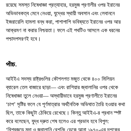
রয়েছে সমস্ত নিষেধাজ্ঞা প্রত্যাহার, হরমুজ প্রণালীর ওপর ইরানের
অভিভাবকত্ব মেনে নেওয়া, যুদ্ধের স্থায়ী অবসান এবং লেবাননে
ইজরায়েলি হামলা বন্ধ করা, পাশাপাশি ভবিষ্যতে ইরানের ওপর আর
আক্রমণ না করার নিশ্চয়তা। ফলে এই পথটিও আসলে এক ধরনের
পশ্চাদপসরণই হবে।
পাঁচ.
আইইএ সদস্য রাষ্ট্রগুলির কৌশলগত মজুত থেকে ৪০০ মিলিয়ন
ব্যারেল তেল বাজারে ছাড়া— এবং রাশিয়ার জ্বালানির ওপর থেকে
নিষেধাজ্ঞা তুলে নেওয়া— অস্থায়ীভাবে হরমুজ প্রণালীতে ইরানের
‘চাপ’ সৃষ্টির ফলে যে পূর্ণমাত্রার অর্থনৈতিক অভিঘাত তৈরি হওয়ার কথা
ছিল, তাকে কিছুটা ঠেকিয়ে রেখেছে। কিন্তু আইইএ-র প্রধান স্পষ্ট
করে বলেছেন, যুদ্ধ দ্রুত শেষ হলেও এর প্রভাব হবে বিপুল:
‘বিশ্বজুড়ে মন্দা ও জ্বালানি রেশনিং ডেকে আনা ১৯৭০-এর দশকের