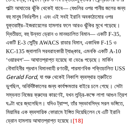
পাল্টা আঘাতের ঝুঁকি থেকেই যাবে— যেগুলির ওপর পানীয় জলের জন্য
বহু মানুষ নির্ভরশীল। এবং এই সবই ইরানি অবকাঠামোর ওপর
যুক্তরাষ্ট্র–ইজরায়েলের হামলার ফলে আরও ঝুঁকির মুখে পড়েছে।
দ্বিতীয়ত, বহু উন্নত ড্রোন ও মানবচালিত বিমান— একটি F-35,
একটি E-3 সেন্ট্রি AWACS রাডার বিমান, একাধিক F-15 ও
KC-135 জ্বালানি সরবরাহকারী ট্যাঙ্কার, এমনকি একটি A-10
‘ওয়ারথগ’— আঘাতপ্রাপ্ত হয়েছে বা ভেঙে পড়েছে। মার্কিন
নৌবাহিনীর প্রধান বিমানবাহী রণতরী, পারমাণবিক শক্তিচালিত USS
Gerald Ford
, যা শুরু থেকেই নিকাশি ব্যবস্থার ত্রুটিতে
ভুগছিল, অনির্দিষ্টকালের জন্য কার্যক্ষমতার বাইরে চলে গেছে। সেটা
সম্ভবত নিজের ক্রুদের কারণেই, যখন লন্ড্রি-কক্ষে লাগা আগুন ত্রিশ
ঘণ্টা ধরে জ্বলেছিল। যদিও ট্রাম্প, তাঁর স্বভাবসিদ্ধ সরল ভঙ্গিতে,
মিয়ামির এক ব্যবসায়িক ফোরামে ইঙ্গিত দিয়েছিলেন যে এটি ইরানি
ড্রোন হামলায় আঘাতপ্রাপ্ত হয়েছে।
[18]