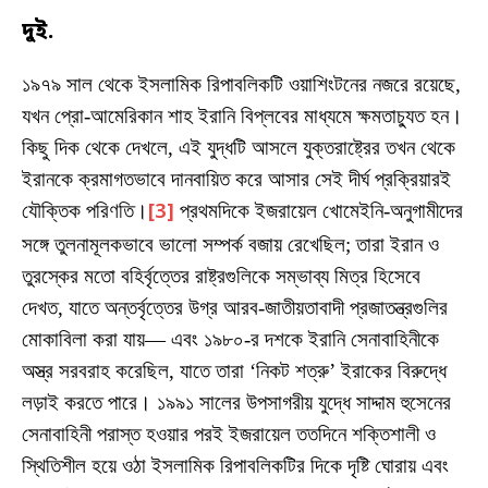
দুই.
১৯৭৯ সাল থেকে ইসলামিক রিপাবলিকটি ওয়াশিংটনের নজরে রয়েছে,
যখন প্রো-আমেরিকান শাহ ইরানি বিপ্লবের মাধ্যমে ক্ষমতাচ্যুত হন।
কিছু দিক থেকে দেখলে, এই যুদ্ধটি আসলে যুক্তরাষ্ট্রের তখন থেকে
ইরানকে ক্রমাগতভাবে দানবায়িত করে আসার সেই দীর্ঘ প্রক্রিয়ারই
যৌক্তিক পরিণতি।
[3]
প্রথমদিকে ইজরায়েল খোমেইনি-অনুগামীদের
সঙ্গে তুলনামূলকভাবে ভালো সম্পর্ক বজায় রেখেছিল; তারা ইরান ও
তুরস্কের মতো বহির্বৃত্তের রাষ্ট্রগুলিকে সম্ভাব্য মিত্র হিসেবে
দেখত, যাতে অন্তর্বৃত্তের উগ্র আরব-জাতীয়তাবাদী প্রজাতন্ত্রগুলির
মোকাবিলা করা যায়— এবং ১৯৮০-র দশকে ইরানি সেনাবাহিনীকে
অস্ত্র সরবরাহ করেছিল, যাতে তারা ‘নিকট শত্রু’ ইরাকের বিরুদ্ধে
লড়াই করতে পারে। ১৯৯১ সালের উপসাগরীয় যুদ্ধে সাদ্দাম হুসেনের
সেনাবাহিনী পরাস্ত হওয়ার পরই ইজরায়েল ততদিনে শক্তিশালী ও
স্থিতিশীল হয়ে ওঠা ইসলামিক রিপাবলিকটির দিকে দৃষ্টি ঘোরায় এবং