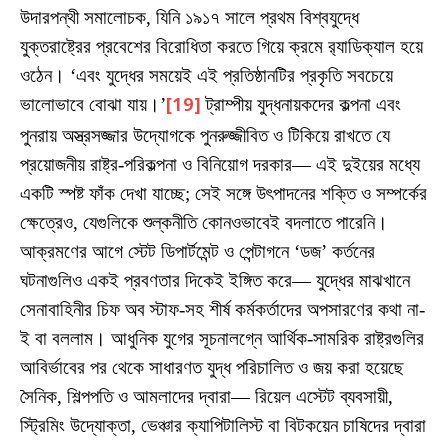
উদারপন্থী সমালোচক, যিনি ১৯১৭ সালে প্রথম বিশ্বযুদ্ধে
যুক্তরাষ্ট্রের প্রবেশের বিরোধিতা করতে গিয়ে ক্রমে র‍্যাডিক্যাল হয়ে
ওঠেন। ‘এবং যুদ্ধের সময়েই এই প্রতিষ্ঠানটির প্রকৃতি সবচেয়ে
ভালোভাবে বোঝা যায়।’
[19]
ট্রাম্পীয় যুদ্ধনায়কদের কল্পনা এবং
পুনরায় অস্ত্রসজ্জার উদ্যোগকে পুনরুজ্জীবিত ও টিকিয়ে রাখতে যে
প্রয়োজনীয় রাষ্ট্র-পরিকল্পনা ও বিনিয়োগ দরকার— এই দুইয়ের মধ্যে
একটি স্পষ্ট ফাঁক দেখা যাচ্ছে; সেই সঙ্গে উৎপাদনের শক্তি ও সম্পর্কের
ক্ষেত্রেও, যেগুলিকে শুল্কনীতি কোনওভাবেই বদলাতে পারেনি।
আক্রমণের আগে স্টেট ডিপার্টমেন্ট ও পেন্টাগনে ‘ডজ’ কর্তনের
ঘটনাগুলিও একই প্রবণতার দিকেই ইঙ্গিত করে— যুদ্ধের মাঝখানে
সেনাবাহিনীর চিফ অব স্টাফ-সহ শীর্ষ কর্মকর্তাদের অপসারণের কথা না-
ই বা বললাম। আধুনিক যুগের সূচনালগ্নে আর্থিক-সামরিক রাষ্ট্রগুলির
আবির্ভাবের পর থেকে সাধারণত যুদ্ধ পরিচালিত ও জয় করা হয়েছে
সৈনিক, শিল্পপতি ও আমলাদের দ্বারা— রিয়েল এস্টেট ব্যবসায়ী,
স্ট্রিমিং উদ্যোক্তা, ভেঞ্চার ক্যাপিটালিস্ট বা বিটকয়েন চাষিদের দ্বারা