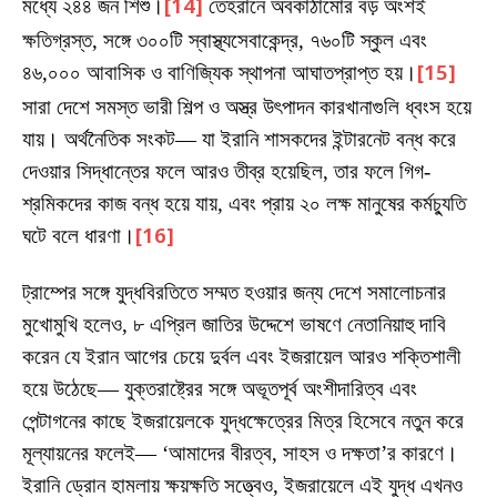
মধ্যে ২৪৪ জন শিশু।
[14]
তেহরানে অবকাঠামোর বড় অংশই
ক্ষতিগ্রস্ত, সঙ্গে ৩০০টি স্বাস্থ্যসেবাকেন্দ্র, ৭৬০টি স্কুল এবং
৪৬,০০০ আবাসিক ও বাণিজ্যিক স্থাপনা আঘাতপ্রাপ্ত হয়।
[15]
সারা দেশে সমস্ত ভারী শিল্প ও অস্ত্র উৎপাদন কারখানাগুলি ধ্বংস হয়ে
যায়। অর্থনৈতিক সংকট— যা ইরানি শাসকদের ইন্টারনেট বন্ধ করে
দেওয়ার সিদ্ধান্তের ফলে আরও তীব্র হয়েছিল, তার ফলে গিগ-
শ্রমিকদের কাজ বন্ধ হয়ে যায়, এবং প্রায় ২০ লক্ষ মানুষের কর্মচ্যুতি
ঘটে বলে ধারণা।
[16]
ট্রাম্পের সঙ্গে যুদ্ধবিরতিতে সম্মত হওয়ার জন্য দেশে সমালোচনার
মুখোমুখি হলেও, ৮ এপ্রিল জাতির উদ্দেশে ভাষণে নেতানিয়াহু দাবি
করেন যে ইরান আগের চেয়ে দুর্বল এবং ইজরায়েল আরও শক্তিশালী
হয়ে উঠেছে— যুক্তরাষ্ট্রের সঙ্গে অভূতপূর্ব অংশীদারিত্ব এবং
পেন্টাগনের কাছে ইজরায়েলকে যুদ্ধক্ষেত্রের মিত্র হিসেবে নতুন করে
মূল্যায়নের ফলেই— ‘আমাদের বীরত্ব, সাহস ও দক্ষতা’র কারণে।
ইরানি ড্রোন হামলায় ক্ষয়ক্ষতি সত্ত্বেও, ইজরায়েলে এই যুদ্ধ এখনও