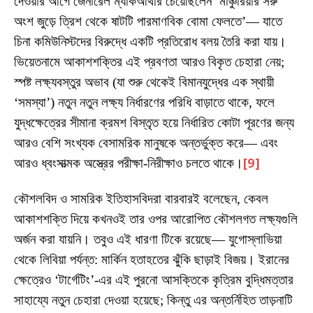
দেওয়ার আগে জেনারেল ম্যাকআর্থার চেয়েছিলেন ‘মাঞ্চুরিয়ার সরু
অংশ জুড়ে ত্রিশ থেকে ষাটটি পারমাণবিক বোমা ফেলতে’— যাতে
চিনা কমিউনিস্টদের বিরুদ্ধে একটি প্রতিরোধ বলয় তৈরি করা যায়।
ভিয়েতনামে আকাশশক্তির এই প্রবণতা আরও বিকৃত চেহারা নেয়;
স্পষ্ট লক্ষ্যবস্তুর অভাব (যা শুরু থেকেই বিমানযুদ্ধের এক স্থায়ী
‘সমস্যা’) নতুন নতুন লক্ষ্য নির্ধারণের পরিধি বাড়াতে থাকে, ফলে
যুদ্ধক্ষেত্রের সীমানা ক্রমশ বিস্তৃত হয়ে নির্ধারিত কোটা পূরণের জন্য
আরও বেশি সংখ্যক বেসামরিক মানুষকে অন্তর্ভুক্ত করে— এবং
আরও ধ্বংসাত্মক অস্ত্রের পরীক্ষা-নিরীক্ষাও চলতে থাকে।
[9]
কৌশলবিদ ও সামরিক ইতিহাসবিদরা বারবারই বলেছেন, কেবল
আকাশশক্তি দিয়ে কখনওই তার ওপর আরোপিত কৌশলগত লক্ষ্যগুলি
অর্জন করা যায়নি। তবুও এই ধারণা টিকে রয়েছে— যুগোস্লাভিয়া
থেকে লিবিয়া পর্যন্ত: মার্কিন হতাহতের ঝুঁকি ছাড়াই বিজয়। ইরানের
ক্ষেত্রেও ‘টার্গেটিং’-এর এই পুরনো আসক্তিকে কৃত্রিম বুদ্ধিমত্তার
সাহায্যে নতুন চেহারা দেওয়া হয়েছে; কিন্তু এর অন্তর্নিহিত তাড়নাটি