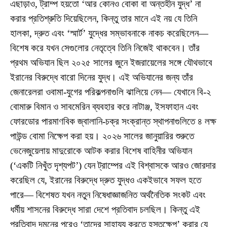
এছাড়াও, ট্রাম্প হয়তো ‘আর কোনও বোকা বা অন্তহীন যুদ্ধ’ না
করার প্রতিশ্রুতি দিয়েছিলেন, কিন্তু তার মানে এই নয় যে তিনি
হালকা, দ্রুত এবং ‘স্মার্ট’ যুদ্ধের সম্ভাবনাকে নাকচ করেছিলেন—
বিশেষ করে যখন সেগুলোর নেতৃত্বে তিনি নিজেই থাকবেন। তাঁর
প্রথম অভিযান ছিল ২০২৫ সালের জুনে ইজরায়েলের সঙ্গে যৌথভাবে
ইরানের বিরুদ্ধে বারো দিনের যুদ্ধ। এই অভিযানের জন্য তাঁর
জেনারেলরা ওবামা-যুগের পরিকল্পনাগুলি ঝালিয়ে নেন— যেখানে বি-২
বোমারু বিমান ও সাবমেরিন ব্যবহার করে নাটাঞ্জ, ইসফাহান এবং
ফোরডোর পারমাণবিক জ্বালানি-চক্র সংক্রান্ত স্থাপনাগুলিতে ৪ লক্ষ
পাউন্ড বোমা নিক্ষেপ করা হয়। ২০২৬ সালের জানুয়ারির শুরুতে
ভেনেজুয়েলায় মাদুরোকে আটক করার বিশেষ বাহিনীর অভিযান
(‘একটি নিখুঁত দৃশ্যপট’) যেন ট্রাম্পের এই বিশ্বাসকে আরও জোরদার
করেছিল যে, ইরানের বিরুদ্ধে দ্রুত যুদ্ধও একইভাবে সফল হতে
পারে— বিশেষত যখন নতুন নিষেধাজ্ঞাজনিত অর্থনৈতিক সংকট এবং
ধর্মীয় শাসনের বিরুদ্ধে সারা দেশে প্রতিবাদ চলছিল। কিন্তু এই
প্রতিবাদ দমনের পরেও ‘তাদের সাহায্য করতে হস্তক্ষেপ’ করার যে