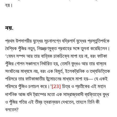
হয়।
নয়.
প্রথম উপসাগরীয় যুদ্ধের সূচনালগ্নে বদ্রিলার্দ যুদ্ধের প্রস্তুতিপর্বকে
বৈশ্বিক পুঁজির নতুন, নিয়ন্ত্রণমুক্ত প্রবাহের সঙ্গে তুলনা করেছিলেন।
‘যেমন সম্পদ আর তার বাহ্যিক চাকচিক্যে মাপা হয় না, বরং ফাটকা
পুঁজির গোপন সঞ্চালনে নির্ধারিত হয়, তেমনি যুদ্ধও আর তার বাস্তব
সংঘটনের মাধ্যমে নয়, বরং এক বিমূর্ত, ইলেকট্রনিক ও তথ্যভিত্তিক
পরিসরে তার ফাটকাজাতীয় উন্মোচনের মাধ্যমে মাপা হয়— যে একই
পরিসরে পুঁজিও চলাচল করে।’
[23]
চিত্র ও প্রতীকের এই মহান
দার্শনিক আজ যদি ট্রাম্পের মতো এক সাম্রাজ্যবাদী ব্যক্তিত্বে যুদ্ধ
ও পুঁজির গতির এই তীব্র ত্বরান্বয়ন দেখতেন, তাহলে তিনি কী
বলতেন?