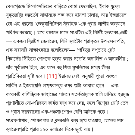
বেলগ্রেডে মিলোসেভিচের বাড়িতে বোমা ফেলেছিল, ইরাক যুদ্ধে
যুক্তরাষ্ট্র শুরুতেই সাদ্দামকে লক্ষ করে হামলা চালায়, আর ইজরায়েল
তো এই ধরনের ‘ডেক্যাপিটেশন স্ট্রাইক’-কে প্রায় জাতীয় অভ্যাসে
পরিণত করেছে। তবে রমজান মাসে সংঘটিত এই নির্দিষ্ট হত্যাকাণ্ডটি
— একজন ব্রিটিশ জেনারেল, যিনি ন্যাটোর প্রাক্তন উপ-সেনাপতি,
এক সরাসরি সাক্ষাৎকারে বলেছিলেন— ‘পবিত্র সপ্তাহে সেন্ট
পিটার্সের সিঁড়িতে পোপকে হত্যা করার মতোই অমার্জিত ও অমার্জনীয়’;
তাঁর পূর্বাভাস ছিল, এর ফলে বহু শিয়া মুসলিমের মধ্যে তীব্র
প্রতিক্রিয়া সৃষ্টি হবে।
[11]
ইরানও সেই অনুযায়ী পুরো অঞ্চলে
মার্কিন ও ইজরায়েলি লক্ষ্যবস্তুর ওপর পাল্টা আঘাত হানে— এবং
কয়েকটি বাণিজ্যিক জাহাজের সামনে সতর্কতামূলক গুলি চালিয়ে হরমুজ
প্রণালীতে নৌ-পরিবহন কার্যত বন্ধ করে দেয়, ফলে বিশ্বের মোট তেল
ও গ্যাস সরবরাহের এক-পঞ্চমাংশেরও বেশি আটকে পড়ে।
সংরক্ষণাগার, শোধনাগার ও বন্দরগুলি বন্ধ হয়ে যাওয়ায়, তেলের দাম
ব্যারেলপ্রতি প্রায় ১২০ ডলারের দিকে ছুটে যায়।