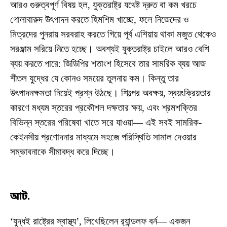
আরও গুরুত্বপূর্ণ বিষয় হল, যুক্তরাষ্ট্র যথেষ্ট দ্রুত বা কম খরচে
গোলাবারুদ উৎপাদন করতে হিমশিম খাচ্ছে, ফলে নিজেদের ও
মিত্রদের পুনরায় সরবরাহ করতে গিয়ে পূর্ব এশিয়ায় থাকা মজুত থেকেও
সরঞ্জাম সরিয়ে নিতে হচ্ছে। অবশ্যই যুক্তরাষ্ট্র চাইলে আরও বেশি
ব্যয় করতে পারে: জিডিপির শতাংশ হিসেবে তার সামরিক ব্যয় আজ
শীতল যুদ্ধের যে কোনও সময়ের তুলনায় কম। কিন্তু তার
উৎপাদনক্ষমতা নিয়েই প্রশ্ন উঠছে। শিল্পের অবক্ষয়, স্বয়ংক্রিয়তার
কারণে মধ্যম স্তরের প্রকৌশল দক্ষতার ক্ষয়, এবং শ্রমশক্তির
বিভিন্ন স্তরের পরিষেবা খাতে সরে যাওয়া— এই সবই সামরিক-
কেইনসীয় প্রণোদনার মাধ্যমে সহজে পরিস্থিতি সামাল দেওয়ার
সম্ভাবনাকে সীমাবদ্ধ করে দিচ্ছে।
আট.
‘যুদ্ধই রাষ্ট্রের স্বাস্থ্য’, লিখেছিলেন র‍্যান্ডলফ বর্ন— একজন