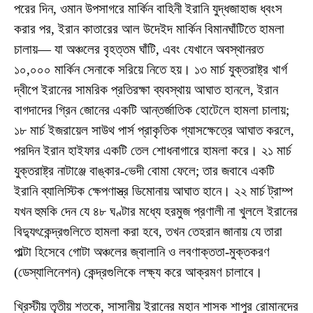
পরের দিন, ওমান উপসাগরে মার্কিন বাহিনী ইরানি যুদ্ধজাহাজ ধ্বংস
করার পর, ইরান কাতারের আল উদেইদ মার্কিন বিমানঘাঁটিতে হামলা
চালায়— যা অঞ্চলের বৃহত্তম ঘাঁটি, এবং যেখানে অবস্থানরত
১০,০০০ মার্কিন সেনাকে সরিয়ে নিতে হয়। ১৩ মার্চ যুক্তরাষ্ট্র খার্গ
দ্বীপে ইরানের সামরিক প্রতিরক্ষা ব্যবস্থায় আঘাত হানলে, ইরান
বাগদাদের গ্রিন জোনের একটি আন্তর্জাতিক হোটেলে হামলা চালায়;
১৮ মার্চ ইজরায়েল সাউথ পার্স প্রাকৃতিক গ্যাসক্ষেত্রে আঘাত করলে,
পরদিন ইরান হাইফার একটি তেল শোধনাগারে হামলা করে। ২১ মার্চ
যুক্তরাষ্ট্র নাটাঞ্জে বাঙ্কার-ভেদী বোমা ফেলে; তার জবাবে একটি
ইরানি ব্যালিস্টিক ক্ষেপণাস্ত্র ডিমোনায় আঘাত হানে। ২২ মার্চ ট্রাম্প
যখন হুমকি দেন যে ৪৮ ঘণ্টার মধ্যে হরমুজ প্রণালী না খুললে ইরানের
বিদ্যুৎকেন্দ্রগুলিতে হামলা করা হবে, তখন তেহরান জানায় যে তারা
পাল্টা হিসেবে গোটা অঞ্চলের জ্বালানি ও লবণাক্ততা-মুক্তকরণ
(ডেস্যালিনেশন) কেন্দ্রগুলিকে লক্ষ্য করে আক্রমণ চালাবে।
খ্রিস্টীয় তৃতীয় শতকে, সাসানীয় ইরানের মহান শাসক শাপুর রোমানদের