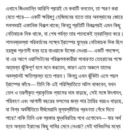
এখানে জিওভান্নি আরিগি প্রায়ই যে কথাটি বলতেন, তা স্মরণ করা
যেতে পারে— একটি ক্ষয়িষ্ণু হেজিমনের হাতে তার অবস্থানের জোরে
সবসময়ই একাধিক বিকল্প থাকে; কিন্তু প্রতিটি বিকল্পেরই এমন কিছু
নেতিবাচক দিক থাকে, যা শেষ পর্যন্ত তার পতনকেই ত্বরান্বিত করে।
শাসনব্যবস্থা পরিবর্তনের লক্ষ্যে ট্রাম্পের যুদ্ধের নেতিবাচক দিক ছিল
হরমুজ প্রণালী বন্ধ হয়ে যাওয়াকে উস্কে দেওয়া— একটি পদক্ষেপ,
যা এর আগে ওয়াশিংটনের পরিকল্পনাকারীরা সাধারণত তেহরানের পক্ষে
অত্যন্ত ঝুঁকিপূর্ণ বলে মনে করতেন, কারণ এতে অঞ্চলে তাদের
অবস্থানই ক্ষতিগ্রস্ত হতে পারত। কিন্তু এখন ঝুঁকিটা এসে পড়ল
ট্রাম্পের কাঁধে— তিনি কি এই পরিস্থিতিতে অটল থাকবেন, যখন
তেল ও তরলীকৃত প্রাকৃতিক গ্যাসের দাম বাড়ছে, সেই সঙ্গে উৎপাদন,
পরিবহণ এবং আগামী বছরের ফসলের জন্য সার তৈরির খরচও বাড়ছে,
যা বিশ্ব অর্থনীতিতে দীর্ঘমেয়াদি মূল্যস্ফীতির প্রবণতা গেঁথে দিতে
পারে? নাকি তিনি এক প্রকার যুদ্ধবিরতির পথে এগোবেন— যার অর্থ
হবে অন্তত ইরানের কিছু দাবির মেনে নেওয়া? সেই দাবিগুলির মধ্যে