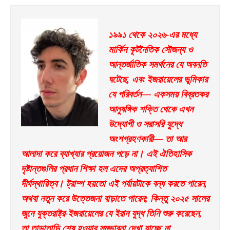
১৯৯১ থেকে ২০২৬-এর মধ্যে 
মার্কিন কূটনৈতিক সৌজন্য ও 
আন্তর্জাতিক সমর্থনের যে অবনতি 
ঘটেছে, এবং ইজরায়েলের ভূমিকার 
যে পরিবর্তন— একসময় বিব্রতকর 
আনুষঙ্গিক শক্তি থেকে এখন 
উদ্যোগী ও সরাসরি যুদ্ধে 
অংশগ্রহণকারী— তা আর 
আলাদা করে ব্যাখ্যার প্রয়োজন পড়ে না। এই ঐতিহাসিক 
দৃষ্টান্তগুলির প্রধান শিক্ষা হল এদের অপ্রত্যাশিত 
দীর্ঘস্থায়িত্ব। ট্রাম্প হয়তো এই পর্যায়টাকে বন্ধ করতে পারেন, 
অথবা নতুন করে উত্তেজনা বাড়াতে পারেন; কিন্তু ২০২৫ সালের 
জুনে যুক্তরাষ্ট্র-ইজরায়েলের যে ইরান যুদ্ধ তিনি শুরু করেছেন, 
তা তাড়াতাড়ি শেষ হওয়ার সম্ভাবনা দেখা যাচ্ছে না