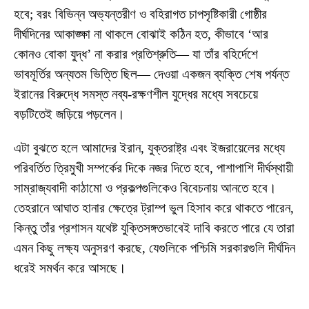
হবে; বরং বিভিন্ন অভ্যন্তরীণ ও বহিরাগত চাপসৃষ্টিকারী গোষ্ঠীর
দীর্ঘদিনের আকাঙ্ক্ষা না থাকলে বোঝাই কঠিন হত, কীভাবে ‘আর
কোনও বোকা যুদ্ধ’ না করার প্রতিশ্রুতি— যা তাঁর বহির্দেশে
ভাবমূর্তির অন্যতম ভিত্তি ছিল— দেওয়া একজন ব্যক্তি শেষ পর্যন্ত
ইরানের বিরুদ্ধে সমস্ত নব্য-রক্ষণশীল যুদ্ধের মধ্যে সবচেয়ে
বড়টিতেই জড়িয়ে পড়লেন।
এটা বুঝতে হলে আমাদের ইরান, যুক্তরাষ্ট্র এবং ইজরায়েলের মধ্যে
পরিবর্তিত ত্রিমুখী সম্পর্কের দিকে নজর দিতে হবে, পাশাপাশি দীর্ঘস্থায়ী
সাম্রাজ্যবাদী কাঠামো ও প্রকল্পগুলিকেও বিবেচনায় আনতে হবে।
তেহরানে আঘাত হানার ক্ষেত্রে ট্রাম্প ভুল হিসাব করে থাকতে পারেন,
কিন্তু তাঁর প্রশাসন যথেষ্ট যুক্তিসঙ্গতভাবেই দাবি করতে পারে যে তারা
এমন কিছু লক্ষ্য অনুসরণ করছে, যেগুলিকে পশ্চিমি সরকারগুলি দীর্ঘদিন
ধরেই সমর্থন করে আসছে।