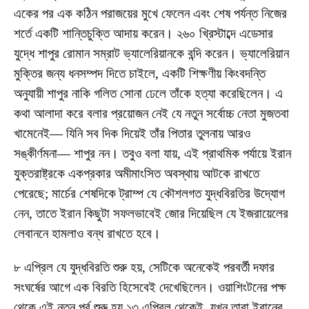
একের পর এক কঠিন পরাজয়ের মুখে ফেলেন এবং শেষ পর্যন্ত নিজের
শর্তে একটি শান্তিচুক্তি আদায় করেন। ২৬০ খ্রিস্টাব্দে এডেসার
যুদ্ধে শাপুর রোমান সম্রাট ভ্যালেরিয়ানকে বন্দি করেন। ভ্যালেরিয়ান
মুক্তির জন্য ধনসম্পদ দিতে চাইলে, একটি শিক্ষণীয় কিংবদন্তি
অনুযায়ী শাপুর নাকি গলিত সোনা ঢেলে তাঁকে হত্যা করেছিলেন। এ
কথা আলাদা করে বলার প্রয়োজন নেই যে নতুন সর্বোচ্চ নেতা মুজতবা
খামেনেই— যিনি সব দিক দিয়েই তাঁর পিতার তুলনায় আরও
সঙ্কীর্ণমনা— শাপুর নন। তবুও বলা যায়, এই প্রাথমিক পর্যায়ে ইরান
যুক্তরাষ্ট্রকে একপ্রকার অমীমাংসিত অবস্থায় আটকে রাখতে
পেরেছে; মার্চের শেষদিকে ট্রাম্প যে কৌশলগত যুদ্ধবিরতির উদ্যোগ
নেন, তাতে ইরান কিছুটা সফলভাবেই জোর দিয়েছিল যে ইজরায়েলের
লেবাননে হামলাও বন্ধ রাখতে হবে।
৮ এপ্রিল যে যুদ্ধবিরতি শুরু হয়, সেটিকে অনেকেই পরবর্তী দফার
সংঘর্ষের আগে এক বিরতি হিসেবেই দেখেছিলেন। ওয়াশিংটনের পক্ষ
থেকে এই নতুন পর্ব শুরু হয় ১৩ এপ্রিল থেকেই, যখন তারা ইরানের