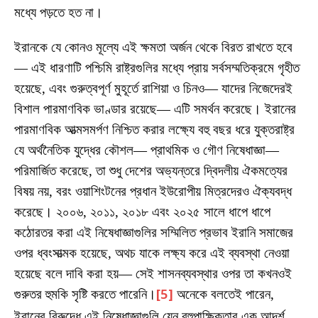
মধ্যে পড়তে হত না।
ইরানকে যে কোনও মূল্যে এই ক্ষমতা অর্জন থেকে বিরত রাখতে হবে
— এই ধারণাটি পশ্চিমি রাষ্ট্রগুলির মধ্যে প্রায় সর্বসম্মতিক্রমে গৃহীত
হয়েছে, এবং গুরুত্বপূর্ণ মুহূর্তে রাশিয়া ও চিনও— যাদের নিজেদেরই
বিশাল পারমাণবিক ভাণ্ডার রয়েছে— এটি সমর্থন করেছে। ইরানের
পারমাণবিক আত্মসমর্পণ নিশ্চিত করার লক্ষ্যে বহু বছর ধরে যুক্তরাষ্ট্র
যে অর্থনৈতিক যুদ্ধের কৌশল— প্রাথমিক ও গৌণ নিষেধাজ্ঞা—
পরিমার্জিত করেছে, তা শুধু দেশের অভ্যন্তরে দ্বিদলীয় ঐকমত্যের
বিষয় নয়, বরং ওয়াশিংটনের প্রধান ইউরোপীয় মিত্রদেরও ঐক্যবদ্ধ
করেছে। ২০০৬, ২০১১, ২০১৮ এবং ২০২৫ সালে ধাপে ধাপে
কঠোরতর করা এই নিষেধাজ্ঞাগুলির সম্মিলিত প্রভাব ইরানি সমাজের
ওপর ধ্বংসাত্মক হয়েছে, অথচ যাকে লক্ষ্য করে এই ব্যবস্থা নেওয়া
হয়েছে বলে দাবি করা হয়— সেই শাসনব্যবস্থার ওপর তা কখনওই
গুরুতর হুমকি সৃষ্টি করতে পারেনি।
[5]
অনেকে বলতেই পারেন,
ইরানের বিরুদ্ধে এই নিষেধাজ্ঞাগুলি যেন বহুপাক্ষিকতার এক আদর্শ