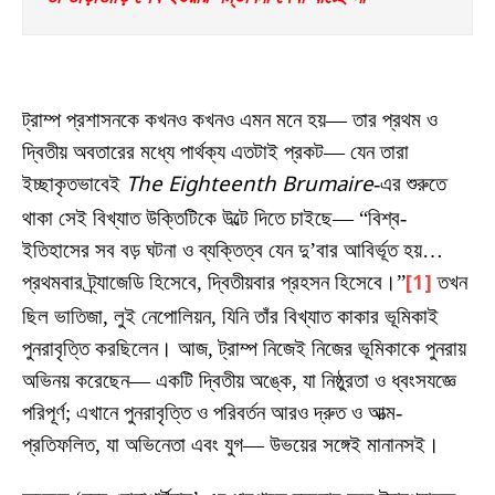
ট্রাম্প প্রশাসনকে কখনও কখনও এমন মনে হয়— তার প্রথম ও
দ্বিতীয় অবতারের মধ্যে পার্থক্য এতটাই প্রকট— যেন তারা
ইচ্ছাকৃতভাবেই
The Eighteenth Brumaire
-এর শুরুতে
থাকা সেই বিখ্যাত উক্তিটিকে উল্টে দিতে চাইছে— “বিশ্ব-
ইতিহাসের সব বড় ঘটনা ও ব্যক্তিত্ব যেন দু’বার আবির্ভূত হয়…
প্রথমবার ট্র্যাজেডি হিসেবে, দ্বিতীয়বার প্রহসন হিসেবে।”
[1]
তখন
ছিল ভাতিজা, লুই নেপোলিয়ন, যিনি তাঁর বিখ্যাত কাকার ভূমিকাই
পুনরাবৃত্তি করছিলেন। আজ, ট্রাম্প নিজেই নিজের ভূমিকাকে পুনরায়
অভিনয় করেছেন— একটি দ্বিতীয় অঙ্কে, যা নিষ্ঠুরতা ও ধ্বংসযজ্ঞে
পরিপূর্ণ; এখানে পুনরাবৃত্তি ও পরিবর্তন আরও দ্রুত ও আত্ম-
প্রতিফলিত, যা অভিনেতা এবং যুগ— উভয়ের সঙ্গেই মানানসই।