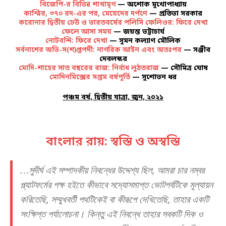
বিজেপি-র বিভিন্ন শাখামৃগ
— অশোক মুখোপাধ্যায়
কাশ্মির, ৩৭০ রদ-এর পর, মেয়েদের দর্পণে
— প্রতিভা সরকার
করোনার দ্বিতীয় ঢেউ ও ভারতবর্ষের পলিসি ফেলিওর: ফিরে দেখা
ফেলে আসা সময়
— জয়ন্ত ভট্টাচার্য
নোটবন্দি: ফিরে দেখা
— সুমন কল্যাণ মৌলিক
সর্বনাশের অভি-স(শ)প্তপদী: নাগরিক আইন এবং অতঃপর
— সঞ্জীব
দেবলস্কর
মোদি-শাহের সাত বছরের রাজ: নির্বাধ লুঠতরাজ
— সৌমিত্র ঘোষ
মোদিনমিক্সের সপ্তম বর্ষপূর্তি
— সুশোভন ধর
পঞ্চম বর্ষ, দ্বিতীয় যাত্রা, জুন, ২০২১
বাংলার রায়: স্বস্তি ও অস্বস্তি
…সুদীর্ঘ এই সম্পাদকীয় নিবন্ধের উদ্দেশ্য ছিল, আমরা চার নম্বর
প্ল্যাটফর্মের পক্ষ হইতে কীভাবে সদ্যোসমাপ্ত ভোটপর্বটিকে মূল্যায়ন
করিতেছি, সম্মুখবর্তী পথটিকেই বা কীরূপে দেখিতেছি, তাহার একটি
সংক্ষিপ্ত পর্যালোচনা। কিন্তু এই নিবন্ধে তাহার সবকটি দিক ও