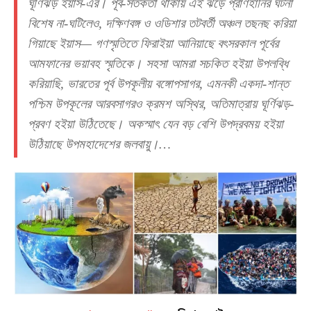
ঘূর্ণিঝড় ইয়াস-এর। পূর্ব-সর্তকতা থাকায় এই ঝড়ে প্রাণহানির ঘটনা
বিশেষ না-ঘটিলেও, দক্ষিণবঙ্গ ও ওডিশার তটবর্তী অঞ্চল তছনছ করিয়া
গিয়াছে ইয়াস— গণস্মৃতিতে ফিরাইয়া আনিয়াছে বৎসরকাল পূর্বের
আমফানের ভয়াবহ স্মৃতিকে। সহসা আমরা সচকিত হইয়া উপলব্ধি
করিয়াছি, ভারতের পূর্ব উপকূলীয় বঙ্গোপসাগর, এমনকী একদা-শান্ত
পশ্চিম উপকূলের আরবসাগরও ক্রমশ অস্থির, অতিমাত্রায় ঘূর্ণিঝড়-
প্রবণ হইয়া উঠিতেছে। অকস্মাৎ যেন বড় বেশি উপদ্রবময় হইয়া
উঠিয়াছে উপমহাদেশের জলবায়ু।…