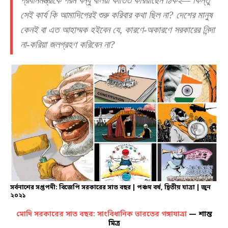
প্রধানমন্ত্রীকে পরম বন্ধু বলিয়া কীর্তিত করিয়াছেন ঠিকই— কিন্তু
সেই কার্য কি আমাদিগেরই শুরু করিবার কথা ছিল না? দেশের মানুষ
কেনই বা এত আহাম্মক হইবেন যে, কারণে-অকারণে সরকারের নিন্দা
না-করিয়া জলগ্রহণ করিবেন না?
সর্বনাশের সপ্তপদী: বিজেপি সরকারের সাত বছর | পঞ্চম বর্ষ, দ্বিতীয় যাত্রা | জুন
২০২১
মোদি সরকারের সাত বছর: সাংবিধানিক ভারতের গঙ্গাযাত্রা
— শান্ত
মিত্র