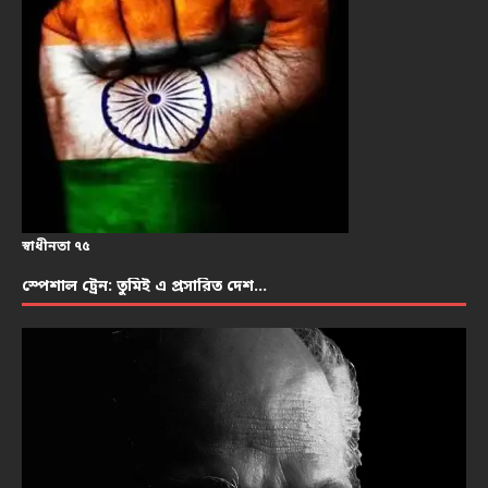
স্বাধীনতা ৭৫
স্পেশাল ট্রেন: তুমিই এ প্রসারিত দেশ…