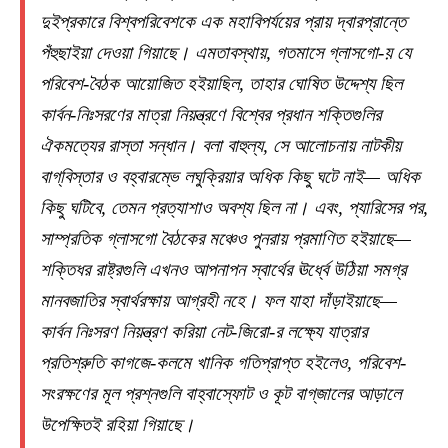
দুইপ্রকারে বিশ্বপরিবেশকে এক মহাবিপর্যয়ের প্রায় দ্বারপ্রান্তে
পঁহুছাইয়া দেওয়া গিয়াছে। এমতাবস্থায়, গতমাসে গ্লাসগো-য় যে
পরিবেশ-বৈঠক আয়োজিত হইয়াছিল, তাহার ঘোষিত উদ্দেশ্য ছিল
কার্বন-নিঃসরণের মাত্রা নিয়ন্ত্রণে বিশ্বের প্রধান শক্তিগুলির
ঐকমত্যের রাস্তা সন্ধান। বলা বাহুল্য, সে আলোচনায় নাটকীয়
বাগ্‌বিস্তার ও বহ্বারম্ভে লঘুক্রিয়ার অধিক কিছু ঘটে নাই— অধিক
কিছু ঘটিবে, তেমন প্রত্যাশাও অবশ্য ছিল না। এবং, প্যারিসের পর,
সাম্প্রতিক গ্লাসগো বৈঠকের মঞ্চেও পুনরায় প্রমাণিত হইয়াছে—
শক্তিধর রাষ্ট্রগুলি এখনও আপনাপন স্বার্থের ঊর্ধ্বে উঠিয়া সমগ্র
মানবজাতির স্বার্থরক্ষায় আগ্রহী নহে। ফল যাহা দাঁড়াইয়াছে—
কার্বন নিঃসরণ নিয়ন্ত্রণ করিয়া নেট-জিরো-র লক্ষ্যে যাত্রার
প্রতিশ্রুতি কাগজে-কলমে খানিক গতিপ্রাপ্ত হইলেও, পরিবেশ-
সংরক্ষণের মূল প্রশ্নগুলি বাহ্বাস্ফোট ও কূট বাগ্‌জালের আড়ালে
উপেক্ষিতই রহিয়া গিয়াছে।