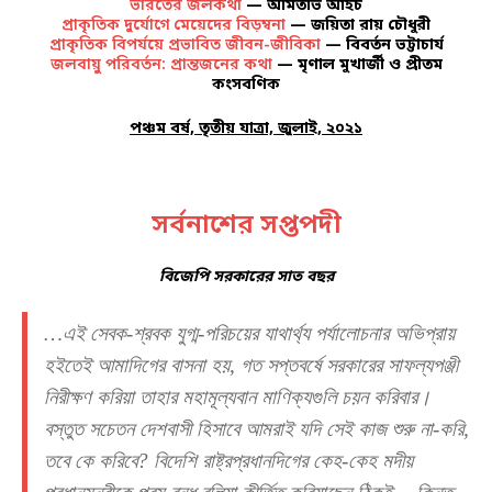
ভারতের জলকথা
— অমিতাভ আইচ
প্রাকৃতিক দুর্যোগে মেয়েদের বিড়ম্বনা
— জয়িতা রায় চৌধুরী
প্রাকৃতিক বিপর্যয়ে প্রভাবিত জীবন-জীবিকা
— বিবর্তন ভট্টাচার্য
জলবায়ু পরিবর্তন: প্রান্তজনের কথা
— মৃণাল মুখার্জী ও প্রীতম
কংসবণিক
পঞ্চম বর্ষ, তৃতীয় যাত্রা, জুলাই, ২০২১
সর্বনাশের সপ্তপদী
বিজেপি সরকারের সাত বছর
…এই সেবক-শ্রবক যুগ্ম-পরিচয়ের যাথার্থ্য পর্যালোচনার অভিপ্রায়
হইতেই আমাদিগের বাসনা হয়, গত সপ্তবর্ষে সরকারের সাফল্যপঞ্জী
নিরীক্ষণ করিয়া তাহার মহামূল্যবান মাণিক্যগুলি চয়ন করিবার।
বস্তুত সচেতন দেশবাসী হিসাবে আমরাই যদি সেই কাজ শুরু না-করি,
তবে কে করিবে? বিদেশি রাষ্ট্রপ্রধানদিগের কেহ-কেহ মদীয়