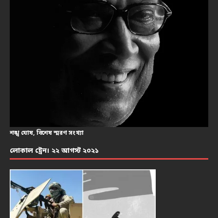
শঙ্খ ঘোষ, বিশেষ স্মরণ সংখ্যা
লোকাল ট্রেন। ২২ আগস্ট ২০২১