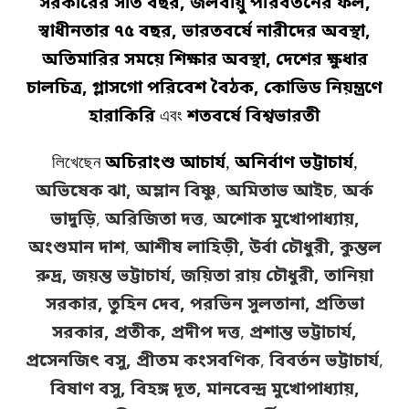
সরকারের সাত বছর, জলবায়ু পরিবর্তনের ফল,
স্বাধীনতার ৭৫ বছর, ভারতবর্ষে নারীদের অবস্থা,
অতিমারির সময়ে শিক্ষার অবস্থা, দেশের ক্ষুধার
চালচিত্র, গ্লাসগো পরিবেশ বৈঠক, কোভিড নিয়ন্ত্রণে
হারাকিরি
এবং
শতবর্ষে বিশ্বভারতী
লিখেছেন
অচিরাংশু আচার্য
,
অনির্বাণ ভট্টাচার্য
,
অভিষেক ঝা,
অম্লান বিষ্ণু
,
অমিতাভ আইচ
,
অর্ক
ভাদুড়ি
,
অরিজিতা দত্ত
,
অশোক মুখোপাধ্যায়,
অংশুমান দাশ
,
আশীষ লাহিড়ী, উর্বা চৌধুরী, কুন্তল
রুদ্র, জয়ন্ত ভট্টাচার্য, জয়িতা রায় চৌধুরী, তানিয়া
সরকার, তুহিন দেব, পরভিন সুলতানা,
প্রতিভা
সরকার,
প্রতীক,
প্রদীপ দত্ত
,
প্রশান্ত ভট্টাচার্য,
প্রসেনজিৎ বসু, প্রীতম কংসবণিক
,
বিবর্তন ভট্টাচার্য
,
বিষাণ বসু, বিহঙ্গ দূত, মানবেন্দ্র মুখোপাধ্যায়,