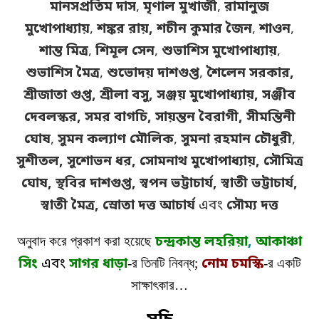
মানসপ্রতিম দাস
,
মৃণাল মুখার্জী
,
রামানুজ
মুখোপাধ্যায়
,
শঙ্কর রায়,
শচীন কুমার জৈন
,
শাওন
,
শান্ত মিত্র
,
শিমূল সেন
,
শুভাশিস মুখোপাধ্যায়
,
শুভাশিস মৈত্র
,
শুভোদয় দাশগুপ্ত
,
শৈলেন সরকার,
শ্রীজাতা গুপ্ত, শ্রীলা বসু, সঞ্জয় মুখোপাধ্যায়, সঞ্জীব
দেবলস্কর, সমর বাগচি, সায়ন্তন বৈরাগী,
সীমন্তিনী
ঘোষ
,
সুমন কল্যাণ মৌলিক
,
সুমনা রহমান চৌধুরী
,
সুশীতল, সুশোভন ধর, সোমনাথ মুখোপাধ্যায়, সৌমিত্র
ঘোষ, স্থবির দাশগুপ্ত, স্বপন ভট্টাচার্য, স্বাতী ভট্টাচার্য,
স্বাতী মৈত্র, স্রোতা দত্ত আচার্য
এবং
সৌম্য দত্ত
অনুবাদ করে প্রকাশ করা হয়েছে
চন্দ্রকান্ত লহরিয়া
,
আকাঞ্চা
সিং
এবং
সাগর ধাড়া
-র তিনটি নিবন্ধ;
নোম চমস্কি
-র একটি
সাক্ষাৎকার…