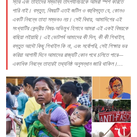
স্তর এবং তাহাদের সম্ভাব্য তাৎপর্যনিচয়কে আমরা স্পর্শ করিতে
পারি নাই। বস্তুত, বিষয়টি এতই জটিল ও বহুবিস্তৃত যে, কোনও
একটি নিবন্ধে তাহা সম্ভবও নয়। সেই বিধায়, আমাদিগের এই
সংখ্যাটির কেন্দ্রীয় বিষয়-অভিমুখ হিসাবে আমরা এই একই বিষয়কে
বাছিয়া লইয়াছি। এই ভোটপর্ব আমাদের কী দিল, কী কী শিখাইল,
বস্তুত আদৌ কিছু শিখাইল কি না, এবং সর্বোপরি, সেই শিক্ষায় ভর
করিয়া আগামী দিনে আমাদের রাজ্যটি কোন পথে চলিতে পারে—
একাধিক নিবন্ধে তাহারই তথ্যনিষ্ঠ অনুসন্ধান জারি থাকিল।…