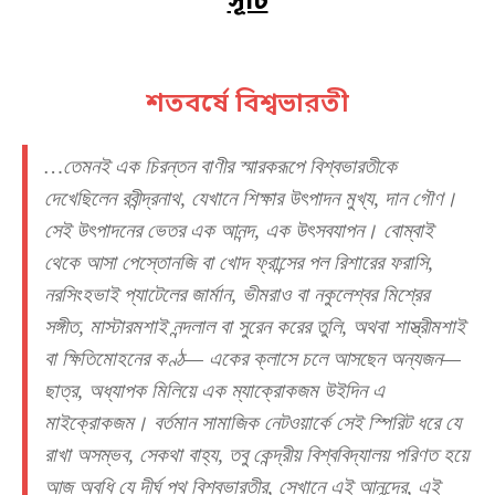
সূচি
শতবর্ষে বিশ্বভারতী
…তেমনই এক চিরন্তন বাণীর স্মারকরূপে বিশ্বভারতীকে
দেখেছিলেন রবীন্দ্রনাথ, যেখানে শিক্ষার উৎপাদন মুখ্য, দান গৌণ।
সেই উৎপাদনের ভেতর এক আনন্দ, এক উৎসবযাপন। বোম্বাই
থেকে আসা পেস্তোনজি বা খোদ ফ্রান্সের পল রিশারের ফরাসি,
নরসিংহভাই প্যাটেলের জার্মান, ভীমরাও বা নকুলেশ্বর মিশ্রের
সঙ্গীত, মাস্টারমশাই নন্দলাল বা সুরেন করের তুলি, অথবা শাস্ত্রীমশাই
বা ক্ষিতিমোহনের কণ্ঠ— একের ক্লাসে চলে আসছেন অন্যজন—
ছাত্র, অধ্যাপক মিলিয়ে এক ম্যাক্রোকজম উইদিন এ
মাইক্রোকজম। বর্তমান সামাজিক নেটওয়ার্কে সেই স্পিরিট ধরে যে
রাখা অসম্ভব, সেকথা বাহ্য, তবু কেন্দ্রীয় বিশ্ববিদ্যালয় পরিণত হয়ে
আজ অবধি যে দীর্ঘ পথ বিশ্বভারতীর, সেখানে এই আনন্দের, এই