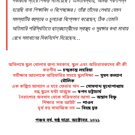
গভীরতর স্তরে শিকড় নামিয়েছে। এমতাবস্থায়, আমরা শরণাপন্ন
হয়েছি নানা শিক্ষাবিদ ও বিশেষজ্ঞের। তাঁরা তাঁদের লেখায় যেমন
সমস্যাটির বহুস্তর ও চুলচেরা বিশ্লেষণ করেছেন, ঠিক তেমনি
অতিমারি পরিস্থিতিতে ছাত্রছাত্রীদের স্বাস্থ্য ও সুরক্ষার কথা মাথায়
রেখে সমাধানের দিকনির্দেশ দিয়েছেন৷…
অবিলম্বে স্কুল খোলার জন্য সরকার, স্কুল এবং অভিভাবকদের কী কী
করণীয়
— চন্দ্রকান্ত লহরিয়া
সমীক্ষার আলোকে অতিমারির সময়ে স্কুলশিক্ষা
— সুমন কল্যাণ
মৌলিক
এক কল্পিত আখ্যান ও ঘরে ফেরার গান
— সোমনাথ মুখোপাধ্যায়
বন্ধ স্কুলে ঘন্টা বাজুক
— স্বপন ভট্টাচার্য
নৈরাশ্যের অবসাদ থেকে সক্রিয়তার আশা
— অম্লান বিষ্ণু
শিক্ষার ‘লক আউট’
— শাওন
মূর্খ বড় সামাজিক নয়
— বিহঙ্গ দূত
পঞ্চম বর্ষ, ষষ্ঠ যাত্রা, অক্টোবর, ২০২১