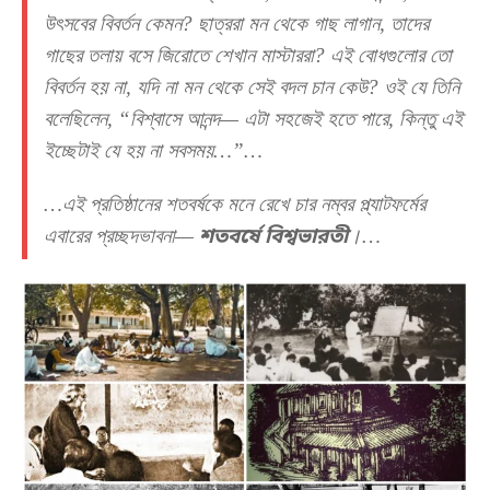
উৎসবের বিবর্তন কেমন? ছাত্ররা মন থেকে গাছ লাগান, তাদের
গাছের তলায় বসে জিরোতে শেখান মাস্টাররা? এই বোধগুলোর তো
বিবর্তন হয় না, যদি না মন থেকে সেই বদল চান কেউ? ওই যে তিনি
বলেছিলেন, “বিশ্বাসে আনন্দ— এটা সহজেই হতে পারে, কিন্তু এই
ইচ্ছেটাই যে হয় না সবসময়…”…
…এই প্রতিষ্ঠানের শতবর্ষকে মনে রেখে চার নম্বর প্ল্যাটফর্মের
এবারের প্রচ্ছদভাবনা—
শতবর্ষে বিশ্বভারতী
।…