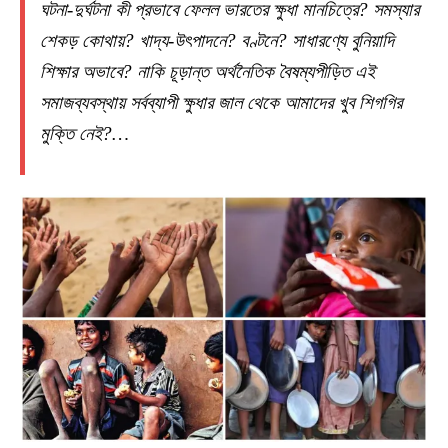
ঘটনা-দুর্ঘটনা কী প্রভাবে ফেলল ভারতের ক্ষুধা মানচিত্রে? সমস্যার
শেকড় কোথায়? খাদ্য-উৎপাদনে? বণ্টনে? সাধারণ্যে বুনিয়াদি
শিক্ষার অভাবে? নাকি চূড়ান্ত অর্থনৈতিক বৈষম্যপীড়িত এই
সমাজব্যবস্থায় সর্বব্যাপী ক্ষুধার জাল থেকে আমাদের খুব শিগগির
মুক্তি নেই?…