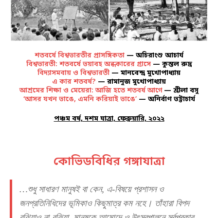
শতবর্ষে বিশ্বভারতীর প্রাসঙ্গিকতা
— অচিরাংশু আচার্য
বিশ্বভারতী: শতবর্ষে ভয়াবহ অন্ধকারের গ্রাসে
— কুন্তল রুদ্র
বিদ্যাসমবায় ও বিশ্বভারতী
— মানবেন্দ্র মুখোপাধ্যায়
এ কার শতবর্ষ?
— রামানুজ মুখোপাধ্যায়
আশ্রমের শিক্ষা ও মেয়েরা: আজি হতে শতবর্ষ আগে
— শ্রীলা বসু
‘আসর যখন ভাঙে, এমনি করিয়াই ভাঙে’
— অনির্বাণ ভট্টাচার্য
পঞ্চম বর্ষ, দশম যাত্রা, ফেব্রুয়ারি, ২০২২
কোভিডবিধির গঙ্গাযাত্রা
…শুধু সাধারণ মানুষই বা কেন, এ-বিষয়ে প্রশাসন ও
জনপ্রতিনিধিদের ভূমিকাও কিছুমাত্র কম নহে। তাঁহারা বিপদ
বুঝিয়াও না-বুঝিয়া, মানুষকে আমোদে ও উৎসবপালনে সর্বপ্রকার