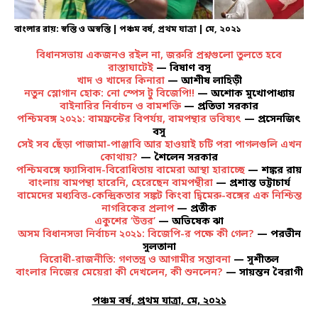
বাংলার রায়: স্বস্তি ও অস্বস্তি | পঞ্চম বর্ষ, প্রথম যাত্রা | মে, ২০২১
বিধানসভায় একজনও রইল না, জরুরি প্রশ্নগুলো তুলতে হবে
রাস্তাঘাটেই
— বিষাণ বসু
খাদ ও খাদের কিনারা
— আশীষ লাহিড়ী
নতুন স্লোগান হোক: নো স্পেস টু বিজেপি!!
— অশোক মুখোপাধ্যায়
বাইনারির নির্বাচন ও বামশক্তি
— প্রতিভা সরকার
পশ্চিমবঙ্গ ২০২১: বামফ্রন্টের বিপর্যয়, বামপন্থার ভবিষ্যৎ
— প্রসেনজিৎ
বসু
সেই সব ছেঁড়া পাজামা-পাঞ্জাবি আর হাওয়াই চটি পরা পাগলগুলি এখন
কোথায়?
— শৈলেন সরকার
পশ্চিমবঙ্গে ফ্যাসিবাদ-বিরোধিতায় বামেরা আস্থা হারাচ্ছে
— শঙ্কর রায়
বাংলায় বামপন্থা হারেনি, হেরেছেন বামপন্থীরা
— প্রশান্ত ভট্টাচার্য
বামেদের মধ্যবিত্ত-কেন্দ্রিকতার সঙ্কট কিংবা দ্বিমেরু-বঙ্গের এক নিশ্চিন্ত
নাগরিকের প্রলাপ
— প্রতীক
একুশের ‘উত্তর’
— অভিষেক ঝা
অসম বিধানসভা নির্বাচন ২০২১: বিজেপি-র পক্ষে কী গেল?
— পরভীন
সুলতানা
বিরোধী-রাজনীতি: গণতন্ত্র ও আগামীর সম্ভাবনা
— সুশীতল
বাংলার নিজের মেয়েরা কী দেখলেন, কী শুনলেন?
— সায়ন্তন বৈরাগী
পঞ্চম বর্ষ, প্রথম যাত্রা, মে, ২০২১