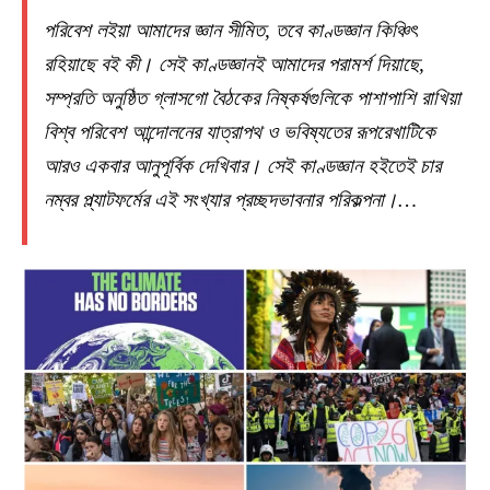
পরিবেশ লইয়া আমাদের জ্ঞান সীমিত, তবে কাণ্ডজ্ঞান কিঞ্চিৎ
রহিয়াছে বই কী। সেই কাণ্ডজ্ঞানই আমাদের পরামর্শ দিয়াছে,
সম্প্রতি অনুষ্ঠিত গ্লাসগো বৈঠকের নিষ্কর্ষগুলিকে পাশাপাশি রাখিয়া
বিশ্ব পরিবেশ আন্দোলনের যাত্রাপথ ও ভবিষ্যতের রূপরেখাটিকে
আরও একবার আনুপূর্বিক দেখিবার। সেই কাণ্ডজ্ঞান হইতেই চার
নম্বর প্ল্যাটফর্মের এই সংখ্যার প্রচ্ছদভাবনার পরিকল্পনা।…