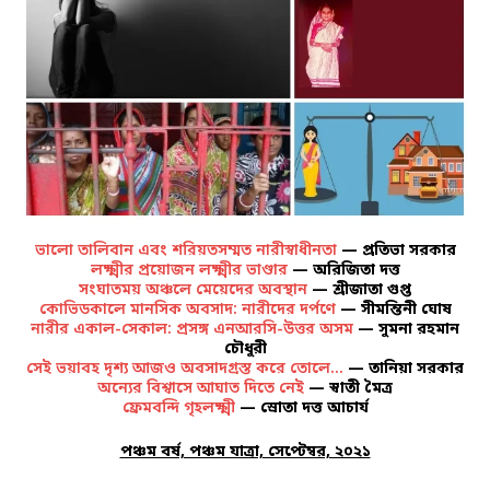
ভালো তালিবান এবং শরিয়তসম্মত নারীস্বাধীনতা
— প্রতিভা সরকার
লক্ষ্মীর প্রয়োজন লক্ষ্মীর ভাণ্ডার
— অরিজিতা দত্ত
সংঘাতময় অঞ্চলে মেয়েদের অবস্থান
— শ্রীজাতা গুপ্ত
কোভিডকালে মানসিক অবসাদ: নারীদের দর্পণে
— সীমন্তিনী ঘোষ
নারীর একাল-সেকাল: প্রসঙ্গ এনআরসি-উত্তর অসম
— সুমনা রহমান
চৌধুরী
সেই ভয়াবহ দৃশ্য আজও অবসাদগ্রস্ত করে তোলে…
— তানিয়া সরকার
অন্যের বিশ্বাসে আঘাত দিতে নেই
— স্বাতী মৈত্র
ফ্রেমবন্দি গৃহলক্ষ্মী
— স্রোতা দত্ত আচার্য
পঞ্চম বর্ষ, পঞ্চম যাত্রা, সেপ্টেম্বর, ২০২১