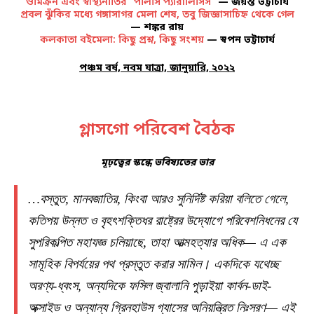
ওমিক্রন এবং স্বাস্থ্যনীতির “পলিসি প্যারালিসিস”
— জয়ন্ত ভট্টাচার্য
প্রবল ঝুঁকির মধ্যে গঙ্গাসাগর মেলা শেষ, তবু জিজ্ঞাসাচিহ্ন থেকে গেল
— শঙ্কর রায়
কলকাতা বইমেলা: কিছু প্রশ্ন, কিছু সংশয়
— স্বপন ভট্টাচার্য
পঞ্চম বর্ষ, নবম যাত্রা, জানুয়ারি, ২০২২
গ্লাসগো পরিবেশ বৈঠক
মূঢ়ত্বের স্কন্ধে ভবিষ্যতের ভার
…বস্তুত, মানবজাতির, কিংবা আরও সুনির্দিষ্ট করিয়া বলিতে গেলে,
কতিপয় উন্নত ও বৃহৎশক্তিধর রাষ্ট্রের উদ্যোগে পরিবেশনিধনের যে
সুপরিকল্পিত মহাযজ্ঞ চলিয়াছে, তাহা আত্মহত্যার অধিক— এ এক
সামূহিক বিপর্যয়ের পথ প্রস্তুত করার সামিল। একদিকে যথেচ্ছ
অরণ্য-ধ্বংস, অন্যদিকে ফসিল জ্বালানি পুড়াইয়া কার্বন-ডাই-
অক্সাইড ও অন্যান্য গ্রিনহাউস গ্যাসের অনিয়ন্ত্রিত নিঃসরণ— এই