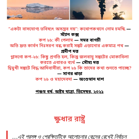
“একটা বাসযোগ্য ভবিষ্যৎ অসম্ভব নয়”: কথোপকথনে নোম চমস্কি
—
স্ট্যান কক্স
কপ ২৬: কী পেলাম
— সমর বাগচী
অতি দ্রুত কার্বন নিঃসরণ বন্ধ করাই সঙ্কট এড়ানোর একমাত্র পথ
—
প্রদীপ দত্ত
গ্লাসগো কপ-২৬: কিছু প্রগতি হল, কিন্তু জলবায়ু সঙ্কটের মোকাবিলা
করতে এবারও ব্যর্থ
— সৌম্য দত্ত
দ্বিমুখী সঙ্কটে বিদ্ধ আদিবাসীরা, কপ ২৬ কি তাদের কথা শুনতে পাচ্ছে?
— সাগর ধাড়া
কপ ২৬ ও মহাদেবদা
— অংশুমান দাশ
পঞ্চম বর্ষ, অষ্টম যাত্রা, ডিসেম্বর, ২০২১
ক্ষুধার রাষ্ট্র
…এই প্রসঙ্গ ও প্রেক্ষিতটিকে আলোচনার কেন্দ্রে রেখেই নির্বাচন