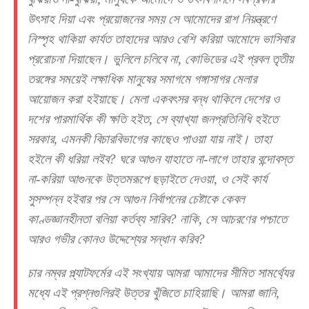
উৎসাহ দিয়া এবং প্রয়োজনের সময় সে আমোদের রাশ নিয়ন্ত্রণে
নিস্পৃহ থাকিয়া কার্যত তাহাদের আরও বেশি করিয়া আমোদে ভাসিবার
প্ররোচনা দিয়াছেন। ভুলিলে চলিবে না, কোভিডের এই প্রবল তৃতীয়
তরঙ্গের সময়েই লক্ষাধিক মানুষের সমাগমে গঙ্গাসাগর মেলার
আয়োজন করা হইয়াছে। মেলা একবৎসর বন্ধ থাকিলে দেশের ও
দশের পারমার্থিক কী ক্ষতি হইত, সে ব্যাখ্যা জনপ্রতিনিধি হইতে
সরকার, এমনকী বিচারবিভাগের কাছেও পাওয়া যায় নাই। তাহা
হইলে কী ধরিয়া লইব? ঘরে আগুন যাহাতে না-লাগে তাহার বন্দোবস্ত
না-করিয়া আগুনকে উত্তমরূপে ছড়াইতে দেওয়া, ও সেই কার্য
সুসম্পন্ন হইবার পর সে আগুন নির্বাপনের চেষ্টাকে কেবল
কাণ্ডজ্ঞানহীনতা বলিয়া কর্তব্য সারিব? নাকি, সে আচরণের পশ্চাতে
আরও গভীর কোনও উদ্দেশ্যের সন্ধান করিব?
চার নম্বর প্ল্যাটফর্মের এই সংখ্যায় আমরা আমাদের সীমিত সামর্থ্যের
মধ্যে এই প্রশ্নগুলিরই উত্তর খুঁজিতে চাহিয়াছি। আমরা জানি,