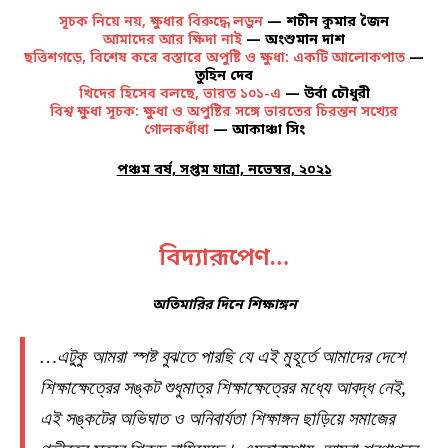
সূচক নিয়ে নয়, ক্ষুধার বিরুদ্ধে লড়ুন
— শচীন কুমার জৈন
আমাদের আর ক্ষিদা নাই
— অংশুমান দাশ
ছত্তিশগড়ে, বিশেষ করে বস্তারে অপুষ্টি ও ক্ষুধা: একটি আলোকপাত
—
তুহিন দেব
খিদের হিসেব বলছে, ভারত ১০১-এ
— উর্বা চৌধুরী
বিশ্ব ক্ষুধা সূচক: ক্ষুধা ও অপুষ্টির সঙ্গে ভারতের চিরন্তন সখ্যের
গোলকধাঁধা
— আকাঞ্চা সিং
পঞ্চম বর্ষ, সপ্তম যাত্রা, নভেম্বর, ২০২১
বিদ্যারূপেণ…
অতিমারির দিনে শিক্ষাঙ্গন
…এটুকু আমরা স্পষ্ট বুঝতে পারছি যে এই মুহূর্তে আমাদের দেশে
শিক্ষাক্ষেত্রের সঙ্কট শুধুমাত্র শিক্ষাক্ষেত্রের মধ্যে আবদ্ধ নেই,
এই সঙ্কটের অভিঘাত ও অনিবার্যতা শিক্ষাঙ্গন ছাড়িয়ে সমাজের