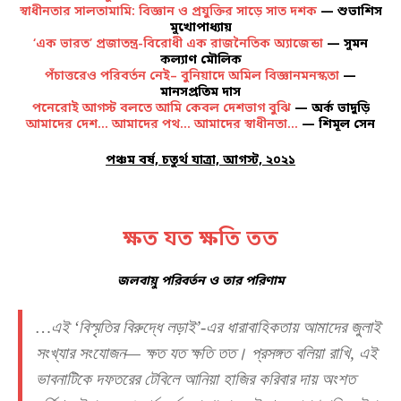
স্বাধীনতার সালতামামি: বিজ্ঞান ও প্রযুক্তির সাড়ে সাত দশক
— শুভাশিস
মুখোপাধ্যায়
‘এক ভারত’ প্রজাতন্ত্র-বিরোধী এক রাজনৈতিক অ্যাজেন্ডা
— সুমন
কল্যাণ মৌলিক
পঁচাত্তরেও পরিবর্তন নেই– বুনিয়াদে অমিল বিজ্ঞানমনস্কতা
—
মানসপ্রতিম দাস
পনেরোই আগস্ট বলতে আমি কেবল দেশভাগ বুঝি
— অর্ক ভাদুড়ি
আমাদের দেশ… আমাদের পথ… আমাদের স্বাধীনতা…
— শিমূল সেন
পঞ্চম বর্ষ, চতুর্থ যাত্রা, আগস্ট, ২০২১
ক্ষত যত ক্ষতি তত
জলবায়ু পরিবর্তন ও তার পরিণাম
…এই ‘বিস্মৃতির বিরুদ্ধে লড়াই’-এর ধারাবাহিকতায় আমাদের জুলাই
সংখ্যার সংযোজন— ক্ষত যত ক্ষতি তত। প্রসঙ্গত বলিয়া রাখি, এই
ভাবনাটিকে দফতরের টেবিলে আনিয়া হাজির করিবার দায় অংশত