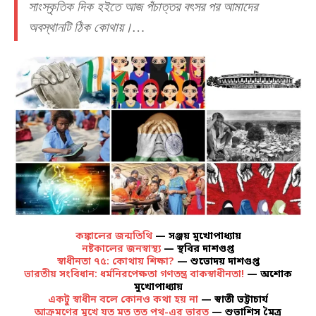
সাংস্কৃতিক দিক হইতে আজ পঁচাত্তর বৎসর পর আমাদের
অবস্থানটি ঠিক কোথায়।…
কঙ্কালের জন্মতিথি
— সঞ্জয় মুখোপাধ্যায়
নষ্টকালের জনস্বাস্থ্য
— স্থবির দাশগুপ্ত
স্বাধীনতা ৭৫: কোথায় শিক্ষা?
— শুভোদয় দাশগুপ্ত
ভারতীয় সংবিধান: ধর্মনিরপেক্ষতা গণতন্ত্র বাকস্বাধীনতা!
— অশোক
মুখোপাধ্যায়
একটু স্বাধীন বলে কোনও কথা হয় না
— স্বাতী ভট্টাচার্য
আক্রমণের মুখে যত মত তত পথ-এর ভারত
— শুভাশিস মৈত্র