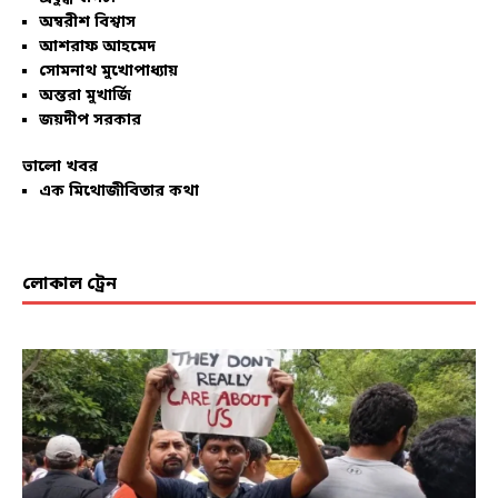
অম্বরীশ বিশ্বাস
আশরাফ আহমেদ
সোমনাথ মুখোপাধ্যায়
অন্তরা মুখার্জি
জয়দীপ সরকার
ভালো খবর
এক মিথোজীবিতার কথা
লোকাল ট্রেন