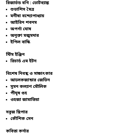
রিজার্ভড বগি :
ভোটব্যাঙ্ক
শুভাশিস মৈত্র
মনীষা বন্দ্যোপাধ্যায়
আইরিন শবনম
অপর্ণা ঘোষ
অনুক্তা মজুমদার
ইপিল বাস্কি
স্টিম ইঞ্জিন
রিচার্ড এম ইটন
বিশেষ নিবন্ধ ও সাক্ষাৎকার
আলেকজান্ডার জেভিন
সুমন কল্যাণ মৌলিক
পীযূষ গুহ
ওহজা জামাতিয়া
সবুজ স্লিপার
কৌশিক সেন
কবিতা কর্নার