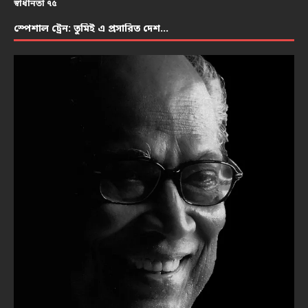
স্বাধীনতা ৭৫
স্পেশাল ট্রেন: তুমিই এ প্রসারিত দেশ…