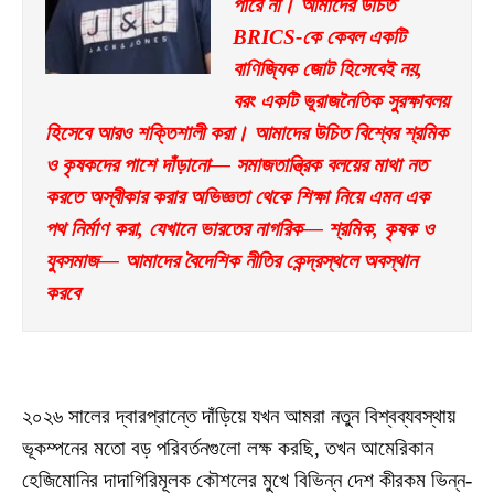
পারে না। আমাদের উচিত 
BRICS-কে কেবল একটি 
বাণিজ্যিক জোট হিসেবেই নয়, 
বরং একটি ভূরাজনৈতিক সুরক্ষাবলয় 
হিসেবে আরও শক্তিশালী করা। আমাদের উচিত বিশ্বের শ্রমিক 
ও কৃষকদের পাশে দাঁড়ানো— সমাজতান্ত্রিক বলয়ের মাথা নত 
করতে অস্বীকার করার অভিজ্ঞতা থেকে শিক্ষা নিয়ে এমন এক 
পথ নির্মাণ করা, যেখানে ভারতের নাগরিক— শ্রমিক, কৃষক ও 
যুবসমাজ— আমাদের বৈদেশিক নীতির কেন্দ্রস্থলে অবস্থান 
করবে
২০২৬ সালের দ্বারপ্রান্তে দাঁড়িয়ে যখন আমরা নতুন বিশ্বব্যবস্থায়
ভূকম্পনের মতো বড় পরিবর্তনগুলো লক্ষ করছি, তখন আমেরিকান
হেজিমোনির দাদাগিরিমূলক কৌশলের মুখে বিভিন্ন দেশ কীরকম ভিন্ন-