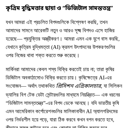
কৃত্রিম বুদ্ধিমত্তার ছায়া ও “ডিজিটাল সামন্ততন্ত্র”
যখন আমরা এই প্রচলিত বিপদগুলিকে বিশ্লেষণ করছি, তখন
আমাদের সামনে আরেকটি নতুন ও আরও সূক্ষ্ম বিপদও এসে হাজির
হয়েছে— প্রযুক্তির অস্ত্রীকরণ। আমরা এমন এক যুগে বাস করছি,
যেখানে কৃত্রিম বুদ্ধিমত্তা (AI) ক্রমশ উৎপাদনের উপকরণগুলির
ওপর নিজের থাবা শক্ত করতে শুরু করেছে।
মার্কিনরা আমাদের কেবল শস্য বিক্রি করতেই চায় না; তারা কৃষির
ডিজিটাল অবকাঠামোও বিক্রি করতে চায়। কৃষিক্ষেত্রে AI-এর
সংযোজন— অর্থাৎ তথাকথিত
প্রিসিশন এগ্রিকালচার
, যা সিলিকন
ভ্যালির বিগ টেক ডেটা সেন্টারগুলির মাধ্যমে নিয়ন্ত্রিত— এক ধরনের
“ডিজিটাল সামন্ততন্ত্র”-এর বিপদ ডেকে আনছে। যদি ভারতীয় কৃষি
এমন আমেরিকান কর্পোরেশনগুলির মালিকানাধীন AI অ্যালগরিদমের
ওপর নির্ভরশীল হয়ে পড়ে, যারা ঠিক করবে কখন বপন করতে হবে,
কীভাবে ফসল কাটতে হবে এবং কোথায় তা বিক্রি করতে হবে—