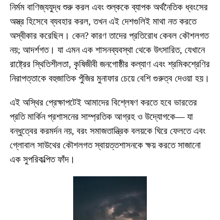
নির্মম বাণিজ্যযুদ্ধ শুরু করল এবং শুল্ককে ব্যাপক অর্থনৈতিক ধ্বংসের
অস্ত্র হিসেবে ব্যবহার করল, তখন এই দেশগুলিই মাথা নত করতে
অস্বীকার করেছিল। কেন? কারণ তাদের প্রতিরোধ কেবল কৌশলগত
নয়; আদর্শগত। যা এমন এক শাসনব্যবস্থা থেকে উৎসারিত, যেখানে
রাষ্ট্রের স্থিতিশীলতা, কৃষিজীবী জনগোষ্ঠীর কল্যাণ এবং শ্রমিকশ্রেণির
নিরাপত্তাকে বহুজাতিক পুঁজির মুনাফার চেয়ে বেশি গুরুত্ব দেওয়া হয়।
এই অস্থির প্রেক্ষাপটেই আমাদের বিশ্লেষণ করতে হবে ভারতের
প্রতি মার্কিন প্রশাসনের সাম্প্রতিক আগ্রহ ও উদ্যোগকে— যা
বন্ধুত্বের করমর্দন নয়, বরং সমাজতান্ত্রিক বলয়কে ঘিরে ফেলতে এবং
গ্লোবাল সাউথের কৌশলগত স্বায়ত্তশাসনকে ক্ষয় করতে সাজানো
এক সুপরিকল্পিত ফাঁদ।