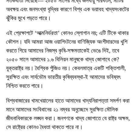
সতর্কবার্তা দিয়েছে— ২০৫০ সালের মধ্যে জলবায়ু পরিবর্তন, মাটির
অবক্ষয় এবং জনসংখ্যা বৃদ্ধির কারণে বিশ্ব এক ভয়াবহ খাদ্যসংকটের
ঝুঁকির মুখে পড়তে পারে।
এই প্রেক্ষাপটে ‘আত্মনির্ভরতা’ কোনও স্লোগান নয়; এটি টিকে থাকার
কৌশল। যদি আমরা আজ ওয়াশিংটনের বাণিজ্যিক অংশীদারদের খুশি
করতে গিয়ে আমাদের নিজস্ব কৃষি-সক্ষমতাকেই ভেঙে দিই, তবে
২০৫০ সালে আমাদের ১.৬ বিলিয়ন মানুষকে খাদ্য জোগাবে কে?
যুক্তরাষ্ট্র নয়। বৈশ্বিক পুঁজিও নয়। কেবলমাত্র একটি শক্তিশালী,
সুরক্ষিত এবং সার্বভৌম ভারতীয় কৃষিব্যবস্থা-ই আমাদের ভবিষ্যৎ
নিশ্চিত করতে পারে।
বিশ্ববাজারের খামখেয়ালের হাতে আমাদের খাদ্যনিরাপত্তা সমর্পণ করা
মানে আমাদের সংবিধানের ২১ নম্বর অনুচ্ছেদে সুরক্ষিত মৌলিক
জীবনাধিকারকে লঙ্ঘন করা। জনগণকে খাদ্য জোগাতে যে রাষ্ট্র অক্ষম,
সে রাষ্ট্রের কোনও বৈধতা থাকতে পারে না।