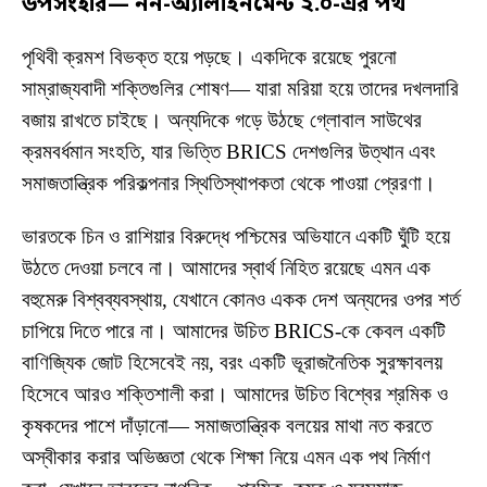
উপসংহার— নন-অ্যালাইনমেন্ট ২.০-এর পথ
পৃথিবী ক্রমশ বিভক্ত হয়ে পড়ছে। একদিকে রয়েছে পুরনো
সাম্রাজ্যবাদী শক্তিগুলির শোষণ— যারা মরিয়া হয়ে তাদের দখলদারি
বজায় রাখতে চাইছে। অন্যদিকে গড়ে উঠছে গ্লোবাল সাউথের
ক্রমবর্ধমান সংহতি, যার ভিত্তি BRICS দেশগুলির উত্থান এবং
সমাজতান্ত্রিক পরিকল্পনার স্থিতিস্থাপকতা থেকে পাওয়া প্রেরণা।
ভারতকে চিন ও রাশিয়ার বিরুদ্ধে পশ্চিমের অভিযানে একটি ঘুঁটি হয়ে
উঠতে দেওয়া চলবে না। আমাদের স্বার্থ নিহিত রয়েছে এমন এক
বহুমেরু বিশ্বব্যবস্থায়, যেখানে কোনও একক দেশ অন্যদের ওপর শর্ত
চাপিয়ে দিতে পারে না। আমাদের উচিত BRICS-কে কেবল একটি
বাণিজ্যিক জোট হিসেবেই নয়, বরং একটি ভূরাজনৈতিক সুরক্ষাবলয়
হিসেবে আরও শক্তিশালী করা। আমাদের উচিত বিশ্বের শ্রমিক ও
কৃষকদের পাশে দাঁড়ানো— সমাজতান্ত্রিক বলয়ের মাথা নত করতে
অস্বীকার করার অভিজ্ঞতা থেকে শিক্ষা নিয়ে এমন এক পথ নির্মাণ