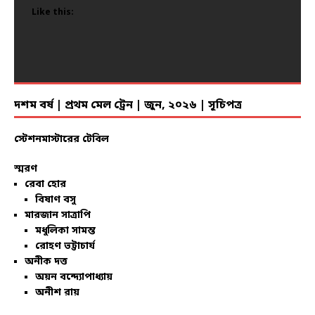
Like this:
Like this:
Like this:
Like this:
Like this:
Like this:
Like this:
Like this:
Like this:
Like this:
Like this:
Like this:
Like this:
Like this:
Like this:
Like this:
Like this:
Like this:
Like this:
Like this:
দশম বর্ষ | প্রথম মেল ট্রেন | জুন, ২০২৬ | সূচিপত্র
স্টেশনমাস্টারের টেবিল
স্মরণ
রেবা হোর
বিষাণ বসু
মারজান সাত্রাপি
মধুলিকা সামন্ত
রোহণ ভট্টাচার্য
অনীক দত্ত
অয়ন বন্দ্যোপাধ্যায়
অনীশ রায়