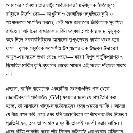
আমাদের সংবিধান তার রাষ্ট্র পরিচালনার নির্দেশমূলক নীতিসমূহে
রাষ্ট্রকে নির্দেশ দেয়— আধুনিক ও বৈজ্ঞানিক পদ্ধতিতে কৃষি ও
পশুপালনকে সংগঠিত করতে, সেই সঙ্গে জনগণের জীবিকাকে সুরক্ষিত
রাখতে। আমাদের বাজারকে মার্কিন দুগ্ধজাত পণ্যের জন্য উন্মুক্ত
করে দিলে সমবায়ভিত্তিক আমাদের দুগ্ধক্ষেত্র কার্যত ধ্বংস হয়ে
যাবে। কৃষক-কেন্দ্রিক স্বদেশীয় উদ্যোগের এক উজ্জ্বল উদাহরণ
আমুল-এর মডেল তখন ভেঙে পড়বে— কারণ বিপুল ভর্তুকিপ্রাপ্ত ও
শিল্পায়িত মার্কিন কৃষি-ব্যবসার ভারের সামনে এই মডেল দাঁড়াতে পারবে
না।
এছাড়া, মার্কিন বায়োটেক একচেটিয়া সংস্থাগুলির পক্ষ থেকে
জেনেটিক্যালি পরিবর্তিত (GM) ফসলের জন্য যে চাপ তৈরি করা
হচ্ছে, তা আমাদের খাদ্য-সার্বভৌমত্বের জন্য গুরুতর হুমকি। আমরা
যে বীজ বপন করি, তার ওপর যদি আমেরিকান কর্পোরেশনগুলির নিয়ন্ত্রণ
প্রতিষ্ঠা হয়, তবে তা আমাদের স্বাধীনতাকেই সমর্পণ করার সামিল।
এতে গর্বিত ভারতীয় কৃষক তাঁর নিজের জমিতেই একপ্রকার ভূমিদাসে