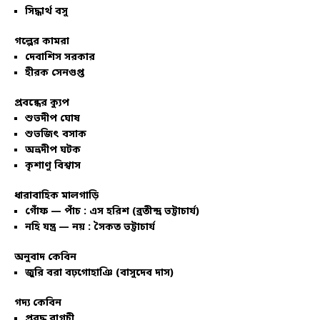
সিদ্ধার্থ বসু
গল্পের কামরা
দেবাশিস সরকার
হীরক সেনগুপ্ত
প্রবন্ধের ক্যুপ
শুভদীপ ঘোষ
শুভজিৎ বসাক
অভ্রদীপ ঘটক
কৃশাণু বিশ্বাস
ধারাবাহিক মালগাড়ি
গোঁফ — পাঁচ : এস হরিশ (ব্রতীন্দ্র ভট্টাচার্য)
নহি যন্ত্র — নয় : সৈকত ভট্টাচার্য
অনুবাদ কেবিন
জুরি বরা বঢ়গোহাঞি (বাসুদেব দাস)
গদ্য কেবিন
প্রবুদ্ধ বাগচী