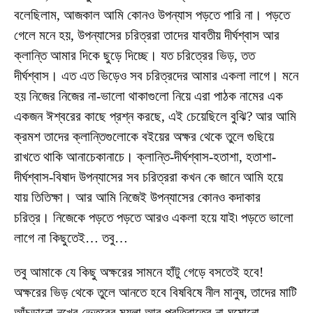
বলেছিলাম, আজকাল আমি কোনও উপন্যাস পড়তে পারি না। পড়তে
গেলে মনে হয়, উপন্যাসের চরিত্ররা তাদের যাবতীয় দীর্ঘশ্বাস আর
ক্লান্তি আমার দিকে ছুড়ে দিচ্ছে। যত চরিত্রের ভিড়, তত
দীর্ঘশ্বাস। এত এত ভিড়েও সব চরিত্রদের আমার একলা লাগে। মনে
হয় নিজের নিজের না-ভালো থাকাগুলো নিয়ে এরা পাঠক নামের এক
একজন ঈশ্বরের কাছে প্রশ্ন করছে, এই চেয়েছিলে বুঝি? আর আমি
ক্রমশ তাদের ক্লান্তিগুলোকে বইয়ের অক্ষর থেকে তুলে গুছিয়ে
রাখতে থাকি আনাচেকানাচে। ক্লান্তি-দীর্ঘশ্বাস-হতাশা, হতাশা-
দীর্ঘশ্বাস-বিষাদ উপন্যাসের সব চরিত্ররা কখন কে জানে আমি হয়ে
যায় তিতিক্ষা। আর আমি নিজেই উপন্যাসের কোনও কদাকার
চরিত্র। নিজেকে পড়তে পড়তে আরও একলা হয়ে যাই৷ পড়তে ভালো
লাগে না কিছুতেই… তবু…
তবু আমাকে যে কিছু অক্ষরের সামনে হাঁটু গেড়ে বসতেই হবে!
অক্ষরের ভিড় থেকে তুলে আনতে হবে বিষবিষে নীল মানুষ, তাদের মাটি
আঁচড়ানো নখের ভেতরের ময়লা আর প্রতিরাতের না-ঘুমোনো