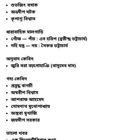
শুভজিৎ বসাক
অভ্রদীপ ঘটক
কৃশাণু বিশ্বাস
ধারাবাহিক মালগাড়ি
গোঁফ — পাঁচ : এস হরিশ (ব্রতীন্দ্র ভট্টাচার্য)
নহি যন্ত্র — নয় : সৈকত ভট্টাচার্য
অনুবাদ কেবিন
জুরি বরা বঢ়গোহাঞি (বাসুদেব দাস)
গদ্য কেবিন
প্রবুদ্ধ বাগচী
অম্বরীশ বিশ্বাস
আশরাফ আহমেদ
সোমনাথ মুখোপাধ্যায়
অন্তরা মুখার্জি
জয়দীপ সরকার
ভালো খবর