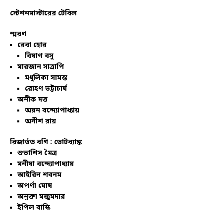
স্টেশনমাস্টারের টেবিল
স্মরণ
রেবা হোর
বিষাণ বসু
মারজান সাত্রাপি
মধুলিকা সামন্ত
রোহণ ভট্টাচার্য
অনীক দত্ত
অয়ন বন্দ্যোপাধ্যায়
অনীশ রায়
রিজার্ভড বগি :
ভোটব্যাঙ্ক
শুভাশিস মৈত্র
মনীষা বন্দ্যোপাধ্যায়
আইরিন শবনম
অপর্ণা ঘোষ
অনুক্তা মজুমদার
ইপিল বাস্কি