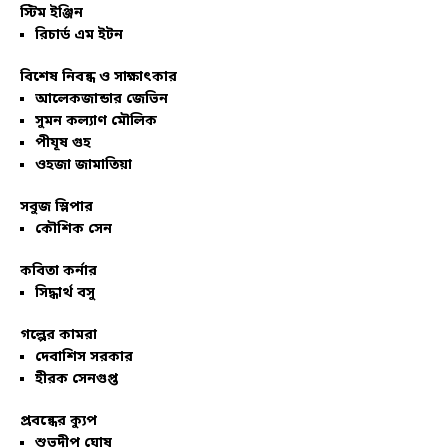
স্টিম ইঞ্জিন
রিচার্ড এম ইটন
বিশেষ নিবন্ধ ও সাক্ষাৎকার
আলেকজান্ডার জেভিন
সুমন কল্যাণ মৌলিক
পীযূষ গুহ
ওহজা জামাতিয়া
সবুজ স্লিপার
কৌশিক সেন
কবিতা কর্নার
সিদ্ধার্থ বসু
গল্পের কামরা
দেবাশিস সরকার
হীরক সেনগুপ্ত
প্রবন্ধের ক্যুপ
শুভদীপ ঘোষ