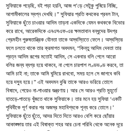
সুফিয়াকে পড়েছি, বই পড়া হয়নি, আজ প’ড়ে সেটুকু পুষিয়ে নিচ্ছি,
আগামীকালের স্বপ্ন দেখছি।” সুফিয়ার প্রতি কথকের প্রবল টান,
সুফিয়াকে ছুঁতে চাওয়ার আদিম তাড়না একদিকে যেমন কথককে বিভোর
করে রাখে, আরেকদিকে এনএসএফ-এর ক্ষমতাবান বন্ধুদের উদগ্র
প্রেমহীন পুরুষতান্ত্রিক যৌনতা তাকে অস্বস্তিতে ফেলে। অস্বস্তির
ফলে চলতে থাকে তার ক্রমাগত অবদমন, “কিন্তু আদিম দেবতা তার
প্রত্ন আদিম রূপের মতোই আদিম, সে একবার বলি পেলে আরো
বলির জন্য ব্যগ্র হয়ে থাকবে, না পেলে চারপাশ লণ্ডভণ্ড করবে, তা
আমি চাই না; তাকে আমি ঘুমিয়ে রাখবো, সময় হলে সে জাগবে কবি
হয়ে দস্যু হয়ে।” এই অবদমন বুঝি তাকে আরও ভরিয়ে তোলে
বিষাদে, পেয়েও না-পাওয়ার যন্ত্রণায়। আর সে আরও প্রতি মুহূর্তে
হাতড়ে-পাতড়ে খুঁজতে থাকে সুফিয়াকে। তার মনে হয় সুফিয়া ‘একটি
পৃথিবীকে পূর্ণ করার পর অজস্র মহাবিশ্বকে শূন্য করে তোলে।’
সুফিয়াকে ছুঁতে ছুঁতে, আদর দিতে দিতে আরও বেশি করে ছোঁয়ার
আকাঙ্ক্ষায় তার এই বিষাক্ত শহর আর চেনা পরিধি থেকে অনেক দূরে