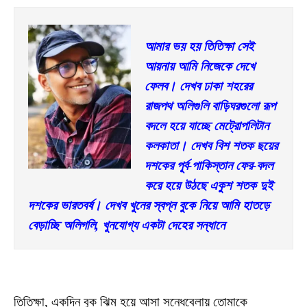
আমার ভয় হয় তিতিক্ষা সেই 
আয়নায় আমি নিজেকে দেখে 
ফেলব। দেখব ঢাকা শহরের 
রাজপথ অলিগুলি বাড়িঘরগুলো রূপ 
বদলে হয়ে যাচ্ছে মেট্রোপলিটান 
কলকাতা। দেখব বিশ শতক ছয়ের 
দশকের পূর্ব-পাকিস্তান ফের-বদল 
করে হয়ে উঠছে একুশ শতক দুই 
দশকের ভারতবর্ষ। দেখব খুনের স্বপ্ন বুকে নিয়ে আমি হাতড়ে 
বেড়াচ্ছি অলিগলি, খুনযোগ্য একটা দেহের সন্ধানে
তিতিক্ষা, একদিন বুক ঝিম হয়ে আসা সন্ধেবেলায় তোমাকে