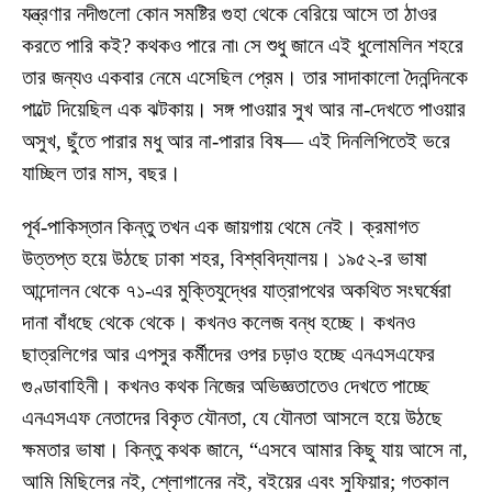
যন্ত্রণার নদীগুলো কোন সমষ্টির গুহা থেকে বেরিয়ে আসে তা ঠাওর
করতে পারি কই? কথকও পারে না৷ সে শুধু জানে এই ধুলোমলিন শহরে
তার জন্যও একবার নেমে এসেছিল প্রেম। তার সাদাকালো দৈনন্দিনকে
পাল্টে দিয়েছিল এক ঝটকায়। সঙ্গ পাওয়ার সুখ আর না-দেখতে পাওয়ার
অসুখ, ছুঁতে পারার মধু আর না-পারার বিষ— এই দিনলিপিতেই ভরে
যাচ্ছিল তার মাস, বছর।
পূর্ব-পাকিস্তান কিন্তু তখন এক জায়গায় থেমে নেই। ক্রমাগত
উত্তপ্ত হয়ে উঠছে ঢাকা শহর, বিশ্ববিদ্যালয়। ১৯৫২-র ভাষা
আন্দোলন থেকে ৭১-এর মুক্তিযুদ্ধের যাত্রাপথের অকথিত সংঘর্ষেরা
দানা বাঁধছে থেকে থেকে। কখনও কলেজ বন্ধ হচ্ছে। কখনও
ছাত্রলিগের আর এপসুর কর্মীদের ওপর চড়াও হচ্ছে এনএসএফের
গুণ্ডাবাহিনী। কখনও কথক নিজের অভিজ্ঞতাতেও দেখতে পাচ্ছে
এনএসএফ নেতাদের বিকৃত যৌনতা, যে যৌনতা আসলে হয়ে উঠছে
ক্ষমতার ভাষা। কিন্তু কথক জানে, “এসবে আমার কিছু যায় আসে না,
আমি মিছিলের নই, শ্লোগানের নই, বইয়ের এবং সুফিয়ার; গতকাল