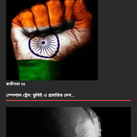
স্বাধীনতা ৭৫
স্পেশাল ট্রেন: তুমিই এ প্রসারিত দেশ…