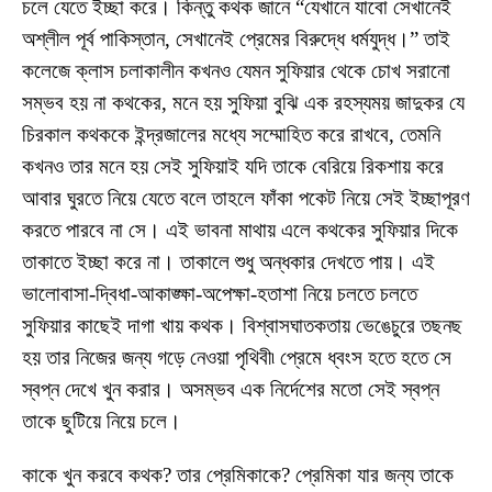
চলে যেতে ইচ্ছা করে। কিন্তু কথক জানে “যেখানে যাবো সেখানেই
অশ্লীল পূর্ব পাকিস্তান, সেখানেই প্রেমের বিরুদ্ধে ধর্মযুদ্ধ।” তাই
কলেজে ক্লাস চলাকালীন কখনও যেমন সুফিয়ার থেকে চোখ সরানো
সম্ভব হয় না কথকের, মনে হয় সুফিয়া বুঝি এক রহস্যময় জাদুকর যে
চিরকাল কথককে ইন্দ্রজালের মধ্যে সম্মোহিত করে রাখবে, তেমনি
কখনও তার মনে হয় সেই সুফিয়াই যদি তাকে বেরিয়ে রিকশায় করে
আবার ঘুরতে নিয়ে যেতে বলে তাহলে ফাঁকা পকেট নিয়ে সেই ইচ্ছাপূরণ
করতে পারবে না সে। এই ভাবনা মাথায় এলে কথকের সুফিয়ার দিকে
তাকাতে ইচ্ছা করে না। তাকালে শুধু অন্ধকার দেখতে পায়। এই
ভালোবাসা-দ্বিধা-আকাঙ্ক্ষা-অপেক্ষা-হতাশা নিয়ে চলতে চলতে
সুফিয়ার কাছেই দাগা খায় কথক। বিশ্বাসঘাতকতায় ভেঙেচুরে তছনছ
হয় তার নিজের জন্য গড়ে নেওয়া পৃথিবী৷ প্রেমে ধ্বংস হতে হতে সে
স্বপ্ন দেখে খুন করার। অসম্ভব এক নির্দেশের মতো সেই স্বপ্ন
তাকে ছুটিয়ে নিয়ে চলে।
কাকে খুন করবে কথক? তার প্রেমিকাকে? প্রেমিকা যার জন্য তাকে