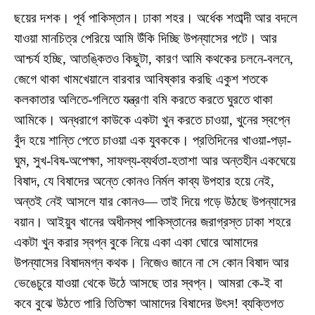
ছয়ের দশক। পূর্ব পাকিস্তান। ঢাকা শহর। অর্ধেক শতাব্দী আর বদলে
যাওয়া মানচিত্র পেরিয়ে আমি উঁকি দিচ্ছি উপন্যাসের পটে। আর
আশ্চর্য হচ্ছি, আতঙ্কিতও কিছুটা, কারণ আমি কথকের চলনে-বলনে,
জেগে থাকা খামখেয়ালে বারবার আবিষ্কার করছি একুশ শতকে
কলকাতার অলিতে-গলিতে যন্ত্রণা বমি করতে করতে ঘুরতে থাকা
আমিকে। অন্ধরাগে কাউকে একটা খুন করতে চাওয়া, খুনের স্বপ্নে
বুঁদ হয়ে শান্তি পেতে চাওয়া এক যুবককে। প্রতিদিনের খাওয়া-পড়া-
ঘুম, সুখ-বিষ-অপেক্ষা, সাফল্য-ব্যর্থতা-হতাশা আর অন্তহীন একঘেয়ে
বিষাদ, যে বিষাদের অন্তে কোনও নির্মল কাব্য উপহার হয়ে নেই,
অন্তই নেই আসলে যার কোনও— তাই দিয়ে গড়ে উঠছে উপন্যাসের
বয়ান। আইয়ুব খানের অধীনস্থ পাকিস্তানের জরাগ্রস্ত ঢাকা শহরে
একটা খুন করার স্বপ্ন বুকে নিয়ে একা একা ঘোরে আমাদের
উপন্যাসের বিষাদমগ্ন কথক। নিজেও জানে না সে কোন বিষাদ আর
ভেঙেচুরে যাওয়া থেকে উঠে আসছে তার স্বপ্ন। আমরা কে-ই বা
কবে বুঝে উঠতে পারি তিতিক্ষা আমাদের বিষাদের উৎস! ব্যক্তিগত