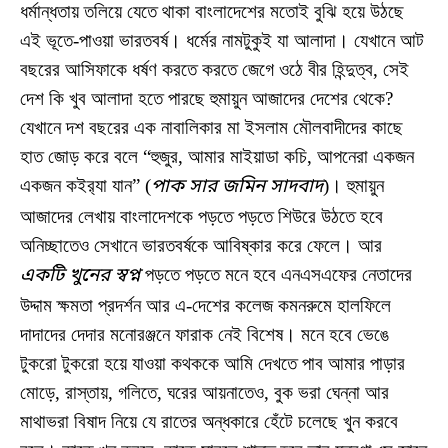
ধর্মান্ধতায় তলিয়ে যেতে থাকা বাংলাদেশের মতোই বুঝি হয়ে উঠছে
এই ভূতে-পাওয়া ভারতবর্ষ। ধর্মের নামটুকুই যা আলাদা। যেখানে আট
বছরের আসিফাকে ধর্ষণ করতে করতে জেগে ওঠে বীর হিন্দুত্ব, সেই
দেশ কি খুব আলাদা হতে পারছে হুমায়ুন আজাদের দেশের থেকে?
যেখানে দশ বছরের এক নাবালিকার মা ইসলাম মৌলবাদীদের কাছে
হাত জোড় করে বলে “হুজুর, আমার মাইয়াডা কচি, আপনেরা একজন
একজন কইর‍্যা যান” (
পাক সার জমিন সাদবাদ
)। হুমায়ুন
আজাদের লেখায় বাংলাদেশকে পড়তে পড়তে শিউরে উঠতে হবে
অনিচ্ছাতেও সেখানে ভারতবর্ষকে আবিষ্কার করে ফেলে। আর
একটি খুনের স্বপ্ন
পড়তে পড়তে মনে হবে এনএসএফের নেতাদের
উদ্দাম ক্ষমতা প্রদর্শন আর এ-দেশের কলেজ কমনরুমে হালফিলে
দাদাদের দেদার মনোরঞ্জনে ফারাক নেই বিশেষ। মনে হবে ভেঙে
টুকরো টুকরো হয়ে যাওয়া কথককে আমি দেখতে পাব আমার পাড়ার
মোড়ে, রাস্তায়, গলিতে, ঘরের আয়নাতেও, বুক ভরা ঘেন্না আর
মাথাভরা বিষাদ নিয়ে যে রাতের অন্ধকারে হেঁটে চলেছে খুন করবে