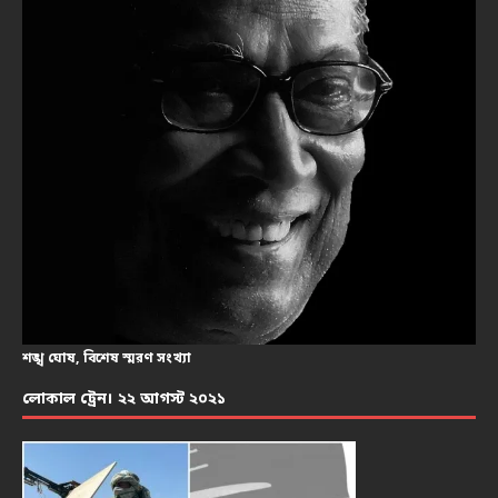
শঙ্খ ঘোষ, বিশেষ স্মরণ সংখ্যা
লোকাল ট্রেন। ২২ আগস্ট ২০২১