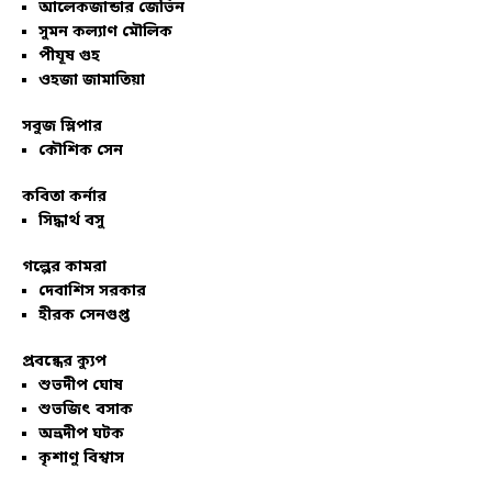
আলেকজান্ডার জেভিন
সুমন কল্যাণ মৌলিক
পীযূষ গুহ
ওহজা জামাতিয়া
সবুজ স্লিপার
কৌশিক সেন
কবিতা কর্নার
সিদ্ধার্থ বসু
গল্পের কামরা
দেবাশিস সরকার
হীরক সেনগুপ্ত
প্রবন্ধের ক্যুপ
শুভদীপ ঘোষ
শুভজিৎ বসাক
অভ্রদীপ ঘটক
কৃশাণু বিশ্বাস