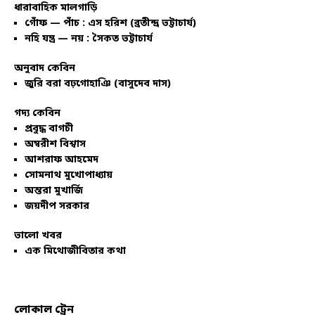
ধারাবাহিক মালগাড়ি
গোঁফ — পাঁচ : এস হরিশ (ব্রতীন্দ্র ভট্টাচার্য)
নহি যন্ত্র — নয় : সৈকত ভট্টাচার্য
অনুবাদ কেবিন
জুরি বরা বঢ়গোহাঞি (বাসুদেব দাস)
গদ্য কেবিন
প্রবুদ্ধ বাগচী
অম্বরীশ বিশ্বাস
আশরাফ আহমেদ
সোমনাথ মুখোপাধ্যায়
অন্তরা মুখার্জি
জয়দীপ সরকার
ভালো খবর
এক মিথোজীবিতার কথা
লোকাল ট্রেন