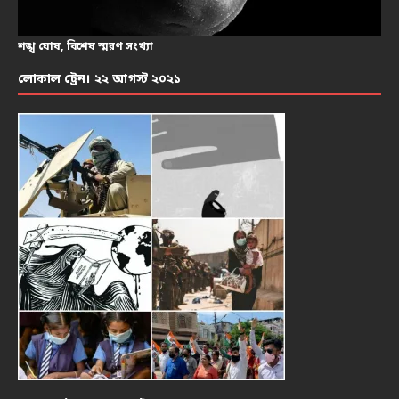
শঙ্খ ঘোষ, বিশেষ স্মরণ সংখ্যা
লোকাল ট্রেন। ২২ আগস্ট ২০২১