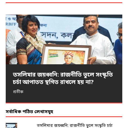
তসলিমার জয়ধ্বনি: রাজনীতি ভুলে সংস্কৃতি
প্রতিবাদের ভাষা
নিদ্রিত ভারত জাগে…
আন্দোলনের নারী-স্পন্দন
ধর্ষণ ও এনকাউন্টার
চর্চা আপাতত স্থগিত রাখলে হয় না?
অংশুমান দাশ
অমর্ত্য বন্দ্যোপাধ্যায়
পৌলমী গুহ
আইরিন শবনম
প্রতীক
সর্বাধিক পঠিত লেখাসমূহ
তসলিমার জয়ধ্বনি: রাজনীতি ভুলে সংস্কৃতি চর্চা