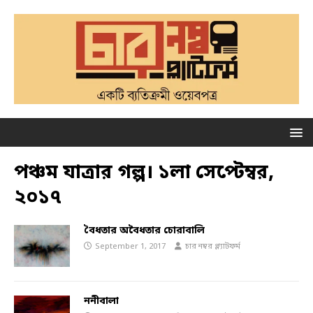
পঞ্চম যাত্রার গল্প। ১লা সেপ্টেম্বর,
২০১৭
বৈধতার অবৈধতার চোরাবালি
September 1, 2017
চার নম্বর প্ল্যাটফর্ম
ননীবালা