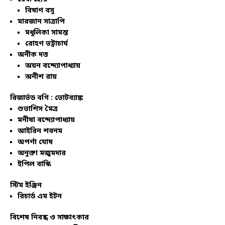
বিষাণ বসু
মারজান সাত্রাপি
মধুলিকা সামন্ত
রোহণ ভট্টাচার্য
অনীক দত্ত
অয়ন বন্দ্যোপাধ্যায়
অনীশ রায়
রিজার্ভড বগি :
ভোটব্যাঙ্ক
শুভাশিস মৈত্র
মনীষা বন্দ্যোপাধ্যায়
আইরিন শবনম
অপর্ণা ঘোষ
অনুক্তা মজুমদার
ইপিল বাস্কি
স্টিম ইঞ্জিন
রিচার্ড এম ইটন
বিশেষ নিবন্ধ ও সাক্ষাৎকার