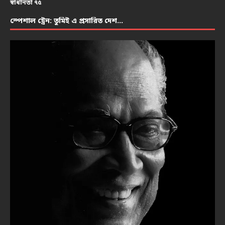
স্বাধীনতা ৭৫
স্পেশাল ট্রেন: তুমিই এ প্রসারিত দেশ…