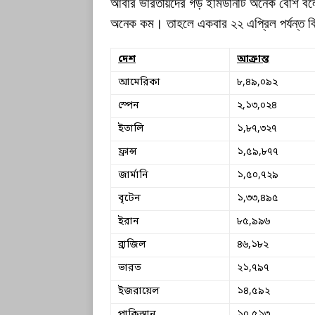
আবার ভারতীয়দের গড় ইমিউনিটি অনেক বেশি বলে
অনেক কম। তাহলে একবার ২২ এপ্রিল পর্যন্ত বিভ
দেশ
আক্রান্ত
আমেরিকা
৮,৪৯,০৯২
স্পেন
২,১৩,০২৪
ইতালি
১,৮৭,৩২৭
ফ্রান্স
১,৫৯,৮৭৭
জার্মানি
১,৫০,৭২৯
বৃটেন
১,৩৩,৪৯৫
ইরান
৮৫,৯৯৬
ব্রাজিল
৪৬,১৮২
ভারত
২১,৭৯৭
ইজরায়েল
১৪,৫৯২
পাকিস্তান
১০,৫১৩