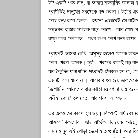
উট একটি পশুর নাম, যা আবার মরুভূমির জাহাজ 
প্রাণীটিই মানুষের সবথেকে বড় ভরসা। উটের এ
চোখ বন্ধ করে ফেলে। হয়তো এভাবেই সে বাইরে
সম্ভবত হাজার সাতেক বছর আগে। আর পোষ-মানাম
রপ্ত করে ফেলেছে। যখন-তখন চোখ বন্ধ রাখার 
প্রায়শই আমরা দেখি, অসুস্থ হলেও লোকে ডাক্ত
দেবে; খরচা অনেক। হ্যাঁ। খরচের বালাই বড় 
যার দৈনন্দিন দানাপানির সংবাদই ঠিকমত হয় না,
এমনটা বলা যাবে না। আবার বাধ্য হয়ে ডাক্তারে
রিপোর্ট না আনতে যাবার কাহিনিও শোনা যায় অন
অনীহা কেন? তখন তো আর পয়সা লাগছে না।
এর একমাত্র কারণ হল ভয়। রিপোর্টে যদি কোনও 
আসবে চিকিৎসার। তার আর্থিক দায় যেমন আছে, 
এমন মানুষ এই পোড়া দেশে হাত-গুনতি। আর রিপো