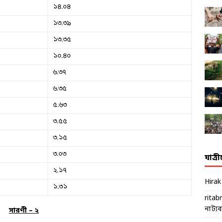
১৪.০৪
১৩.৩৯
১৩.৩৫
১০.৪০
৬.৩৭
৬.৩৫
৫.৬৩
৩.৫৫
৩.১৫
৩.০৩
যাত্র
২.১৭
Hira
১.৩১
ritab
নাট্যব্য
সারণী
–
২