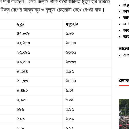
 দাবী করছেন। সেই জন্যই নাকি করোনাজনিত মৃত্যু হার ভারতে
প্রব
িন্ন দেশের আক্রান্ত ও মৃত্যুর চেহারাটা দেখে নেওয়া যাক।
অম্
আশ
মৃত্যু
মৃত্যুহার
সো
অন্
৪৭,৮০৮
৫.৬৩
জয়
২২,১৫৭
১০.৪০
ভালো
২৫,০৮৫
১৩.৩৯
এক
২১,৩৪০
১৩.৩৫
৫,৩৫৪
৩.৫৫
লোকা
১৮,৭৩৮
১৪.০৪
৫,৪৮১
৬.৩৭
২,৯৩৪
৬.৩৫
৬৮৬
৩.১৫
১৯১
১.৩১
২২৮
২.১৭