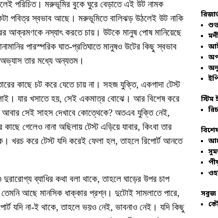
বলেই পরিচিত। মরুভূমির বুকে ঘুরে বেড়াতে এই উট নামক
রিজার
কটা পবিত্র স্বভাব আছে। মরুভূমিতে বালিঝড় উঠলেই উট নাকি
শুভ
র আক্রমণকে নস্যাৎ করতে চায়। উটকে মানুষ পোষ মানিয়েছে
মনী
ানির পারস্পরিক ঘাত-প্রতিঘাতে মানুষও উটের কিছু স্বভাব
আই
অপ
অভ্যাস তার মধ্যে অন্যতম।
অনু
ইপি
ারের কাছে চট করে যেতে চায় না। সহজ যুক্তি, একগাদা টেস্ট
বালাই। যার খসাতে হয়, সেই একমাত্র বোঝে। আর বিশেষ করে
স্টিম 
রিচ
 সে আবার সেই সাহস দেখাবে কোত্থেকে? অতএব যুক্তি নেই,
র কাছে গেলেও নানা অছিলায় টেস্ট এড়িয়ে যাবার, কিংবা তার
বিশেষ
েক। খরচ করে টেস্ট যদি করেই ফেলা হল, তাহলে রিপোর্ট আনতে
আল
সু
পীয
ওহ
দুরারোগ্য ব্যাধির কথা বলা থাকে, তাহলে ঘাড়ের উপর চাপ
তেমনি আছে মানসিক ধাক্কার প্রশ্ন। দুটোই সামলাতে পারে,
সবুজ 
কৌ
র্ট যদি না-ই থাকে, তাহলে ভয়ও নেই, ভাবনাও নেই। যদি কিছু