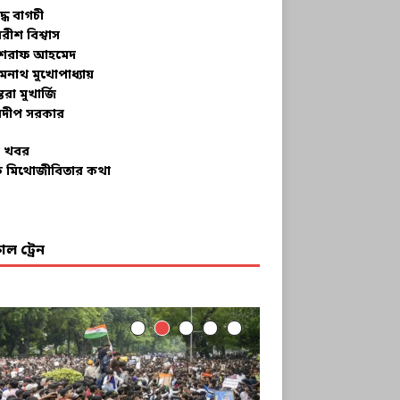
ুদ্ধ বাগচী
বরীশ বিশ্বাস
রাফ আহমেদ
মনাথ মুখোপাধ্যায়
তরা মুখার্জি
দীপ সরকার
 খবর
 মিথোজীবিতার কথা
ল ট্রেন