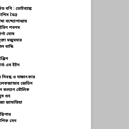
্ভড বগি :
ভোটব্যাঙ্ক
াশিস মৈত্র
ষা বন্দ্যোপাধ্যায়
রিন শবনম
র্ণা ঘোষ
ক্তা মজুমদার
ল বাস্কি
ইঞ্জিন
ার্ড এম ইটন
 নিবন্ধ ও সাক্ষাৎকার
েকজান্ডার জেভিন
মন কল্যাণ মৌলিক
ূষ গুহ
জা জামাতিয়া
স্লিপার
শিক সেন