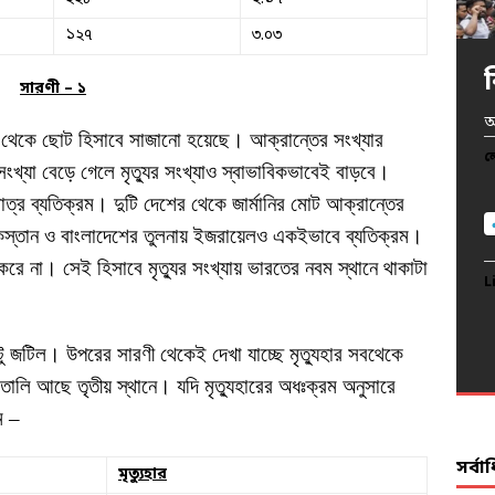
১২৭
৩.০৩
সারণী – ১
খ
অ
অ
প
আ
ড় থেকে ছোট হিসাবে সাজানো হয়েছে। আক্রান্তের সংখ্যার
দ
ল
ল
ল
ল
ংখ্যা বেড়ে গেলে মৃত্যুর সংখ্যাও স্বাভাবিকভাবেই বাড়বে।
ল
কমাত্র ব্যতিক্রম। দুটি দেশের থেকে জার্মানির মোট আক্রান্তের
কিস্তান ও বাংলাদেশের তুলনায় ইজরায়েলও একইভাবে ব্যতিক্রম।
রে না। সেই হিসাবে মৃত্যুর সংখ্যায় ভারতের নবম স্থানে থাকাটা
L
L
L
L
L
একটু জটিল। উপরের সারণী থেকেই দেখা যাচ্ছে মৃত্যুহার সবথেকে
ালি আছে তৃতীয় স্থানে। যদি মৃত্যুহারের অধঃক্রম অনুসারে
ম –
সর্ব
মৃত্যুহার