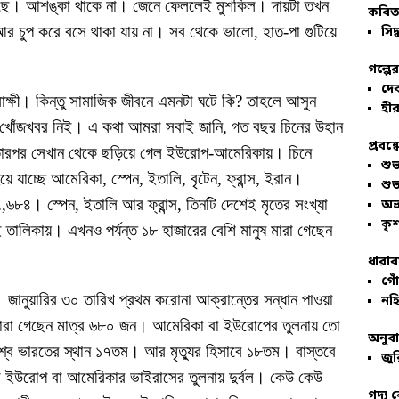
 আছে। আশঙ্কা থাকে না। জেনে ফেললেই মুশকিল। দায়টা তখন
কবিতা
র চুপ করে বসে থাকা যায় না। সব থেকে ভালো, হাত-পা গুটিয়ে
সিদ্
গল্পে
দে
ক্ষী। কিন্তু সামাজিক জীবনে এমনটা ঘটে কি? তাহলে আসুন
হীর
 খোঁজখবর নিই। এ কথা আমরা সবাই জানি, গত বছর চিনের উহান
প্রবন্
। তারপর সেখান থেকে ছড়িয়ে গেল ইউরোপ-আমেরিকায়। চিনে
শু
 যাচ্ছে আমেরিকা, স্পেন, ইতালি, বৃটেন, ফ্রান্স, ইরান।
শু
,৬৮৪। স্পেন, ইতালি আর ফ্রান্স, তিনটি দেশেই মৃতের সংখ্যা
অভ
কৃশ
 তালিকায়। এখনও পর্যন্ত ১৮ হাজারের বেশি মানুষ মারা গেছেন
ধারাব
গোঁ
 জানুয়ারির ৩০ তারিখ প্রথম করোনা আক্রান্তের সন্ধান পাওয়া
নহি
মারা গেছেন মাত্র ৬৮০ জন। আমেরিকা বা ইউরোপের তুলনায় তো
অনুব
্বে ভারতের স্থান ১৭তম। আর মৃত্যুর হিসাবে ১৮তম। বাস্তবে
জুর
ইউরোপ বা আমেরিকার ভাইরাসের তুলনায় দুর্বল। কেউ কেউ
গদ্য 