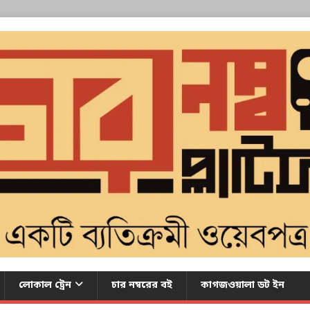
লোকাল ট্রেন
চার নম্বরের বই
কাগজওয়ালা ডট ইন