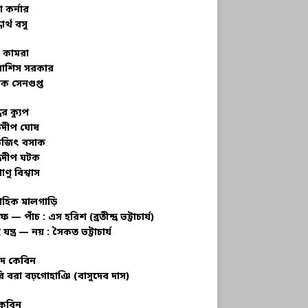
 কর্নার
ধার্থ বসু
র কামরা
বাশিস সরকার
ক সেনগুপ্ত
ধের ক্যুপ
ভদীপ ঘোষ
ভজিৎ বসাক
্রদীপ ঘটক
াণু বিশ্বাস
াহিক মালগাড়ি
ফ — পাঁচ : এস হরিশ (ব্রতীন্দ্র ভট্টাচার্য)
 যন্ত্র — নয় : সৈকত ভট্টাচার্য
াদ কেবিন
ি বরা বঢ়গোহাঞি (বাসুদেব দাস)
কেবিন