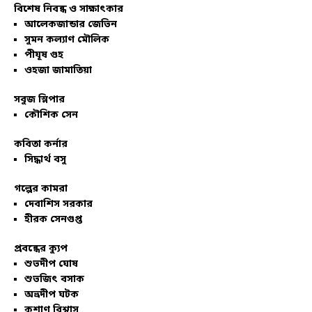
বিশেষ নিবন্ধ ও সাক্ষাৎকার
আলেকজান্ডার জেভিন
সুমন কল্যাণ মৌলিক
পীযূষ গুহ
ওহজা জামাতিয়া
সবুজ স্লিপার
কৌশিক সেন
কবিতা কর্নার
সিদ্ধার্থ বসু
গল্পের কামরা
দেবাশিস সরকার
হীরক সেনগুপ্ত
প্রবন্ধের ক্যুপ
শুভদীপ ঘোষ
শুভজিৎ বসাক
অভ্রদীপ ঘটক
কৃশাণু বিশ্বাস