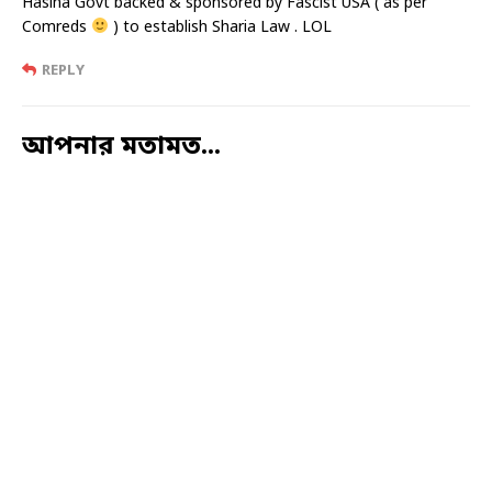
Hasina Govt backed & sponsored by Fascist USA ( as per
Comreds
) to establish Sharia Law . LOL
REPLY
আপনার মতামত...