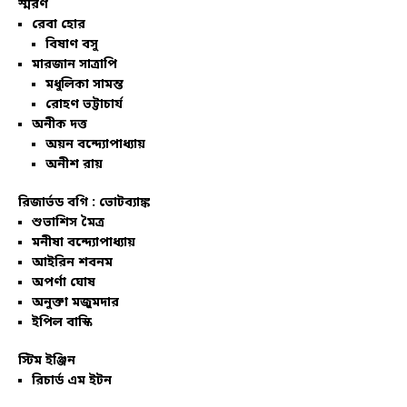
স্মরণ
রেবা হোর
বিষাণ বসু
মারজান সাত্রাপি
মধুলিকা সামন্ত
রোহণ ভট্টাচার্য
অনীক দত্ত
অয়ন বন্দ্যোপাধ্যায়
অনীশ রায়
রিজার্ভড বগি :
ভোটব্যাঙ্ক
শুভাশিস মৈত্র
মনীষা বন্দ্যোপাধ্যায়
আইরিন শবনম
অপর্ণা ঘোষ
অনুক্তা মজুমদার
ইপিল বাস্কি
স্টিম ইঞ্জিন
রিচার্ড এম ইটন