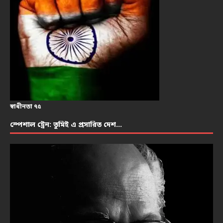
স্বাধীনতা ৭৫
স্পেশাল ট্রেন: তুমিই এ প্রসারিত দেশ…