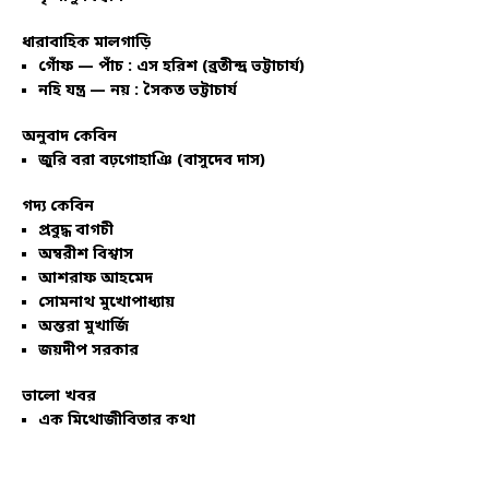
ধারাবাহিক মালগাড়ি
গোঁফ — পাঁচ : এস হরিশ (ব্রতীন্দ্র ভট্টাচার্য)
নহি যন্ত্র — নয় : সৈকত ভট্টাচার্য
অনুবাদ কেবিন
জুরি বরা বঢ়গোহাঞি (বাসুদেব দাস)
গদ্য কেবিন
প্রবুদ্ধ বাগচী
অম্বরীশ বিশ্বাস
আশরাফ আহমেদ
সোমনাথ মুখোপাধ্যায়
অন্তরা মুখার্জি
জয়দীপ সরকার
ভালো খবর
এক মিথোজীবিতার কথা