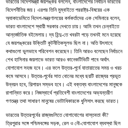
ভারতের বিদেশমন্ত্রী জয়শঙ্কর বললেন, বাংলাদেশের নির্বাচন ভারতের
বিদেশনীতির জয়। এরপর তিনি মুম্বাইতে পররাষ্ট্র-বিষয়ের এক
অ্যাকাডেমিতে বিদেশ-মন্ত্রণালয়ের কর্মকর্তাদের এক সেমিনারে বলেন,
ভারত বাংলাদেশে স্থায়ী সরকার দেখতে চায়। আমি তখন চেন্নাইতে
আন্তর্জাতিক বইমেলায়। দ্য হিন্দু-তে খবরটা পড়ে তখনই মনে হয়েছে
যে জয়শঙ্করের উক্তিটি কূটনীতিকসূলভ ছিল না। অতি উৎসাহে
কথাগুলো ভুলভাবে পরিবেশন করেছেন। তিনি আরও বলেছেন নির্বাচনে
শেখ হাসিনার জয়লাভে ভারত আরও কানেকটিভিটি পাবে অর্থাৎ
যোগাযোগ সহজ হবে। এর ফলে উত্তর-পূর্বে যাতায়াতের সময় ও খরচ
কমে আসবে। উত্তর-পূর্বের সাত বোনের মধ্যে ছয়টি রাজ্যের প্রভূত
উন্নয়ন হবে, শিল্পায়ন সম্ভব হবে। এই বক্তব্য বাংলাদেশের মানুষকে
রাগান্বিত করে। নিজস্বার্থে প্রতিবেশী বাংলাদেশের অভ্যন্তরীণ
গণতন্ত্র তথা সাধারণ মানুষের ভোটাধিকারকে ধুলিসাৎ করছে ভারত।
ভারতের উত্তরপূর্বের রাজ্যগুলিতে যোগাযোগের বাস্তবতা কী?
ত্রিপুরার সঙ্গে পশ্চিমবঙ্গের সড়ক, রেল ও নৌ-যোগাযোগ ব্যবস্থা ছিল