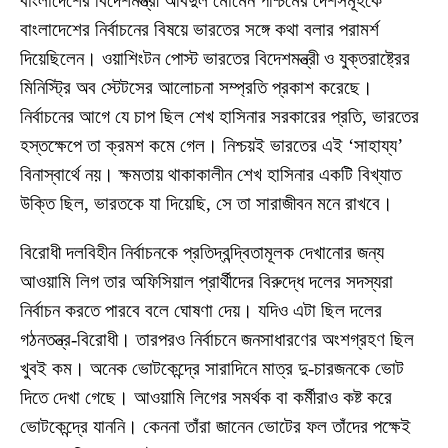
বাংলাদেশের বিদেশমন্ত্রী আবদুল মোমেন পশ্চিমের দেশসমূহকে
বাংলাদেশের নির্বাচনের বিষয়ে ভারতের সঙ্গে কথা বলার পরামর্শ
দিয়েছিলেন। ওয়াশিংটন পোস্ট ভারতের বিদেশমন্ত্রী ও যুক্তরাষ্ট্রের
মিনিস্ট্রি অব স্টেটসের আলোচনা সম্প্রতি প্রকাশ করেছে।
নির্বাচনের আগে যে চাপ ছিল শেখ হাসিনার সরকারের প্রতি, ভারতের
হস্তক্ষেপে তা ক্রমশ কমে গেল। নিশ্চয়ই ভারতের এই ‘সাহায্য’
বিনাস্বার্থে নয়। ক্ষমতায় থাকাকালীন শেখ হাসিনার একটি বিখ্যাত
উক্তি ছিল, ভারতকে যা দিয়েছি, সে তা সারাজীবন মনে রাখবে।
বিরোধী দলবিহীন নির্বাচনকে প্রতিদ্বন্দ্বিতামূলক দেখানোর জন্য
আওয়ামি লিগ তার অফিসিয়াল প্রার্থীদের বিরুদ্ধে দলের সদস্যরা
নির্বাচন করতে পারবে বলে ঘোষণা দেয়। যদিও এটা ছিল দলের
গঠনতন্ত্র-বিরোধী। তারপরও নির্বাচনে জনসাধারণের অংশগ্রহণ ছিল
খুবই কম। অনেক ভোটকেন্দ্রে সারাদিনে মাত্র দু-চারজনকে ভোট
দিতে দেখা গেছে। আওয়ামি লিগের সমর্থক বা কর্মীরাও কষ্ট করে
ভোটকেন্দ্রে যাননি। কেননা তাঁরা জানেন ভোটের ফল তাঁদের পক্ষেই