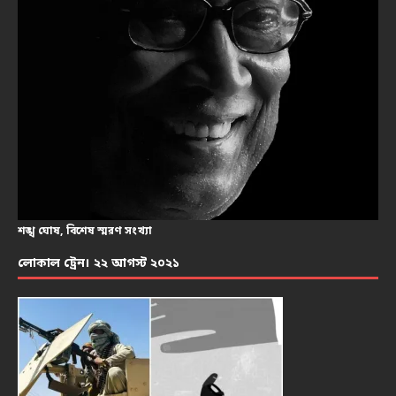
শঙ্খ ঘোষ, বিশেষ স্মরণ সংখ্যা
লোকাল ট্রেন। ২২ আগস্ট ২০২১