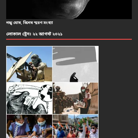
শঙ্খ ঘোষ, বিশেষ স্মরণ সংখ্যা
লোকাল ট্রেন। ২২ আগস্ট ২০২১