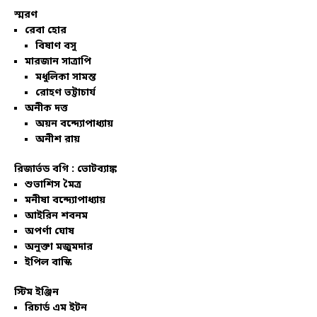
স্মরণ
রেবা হোর
বিষাণ বসু
মারজান সাত্রাপি
মধুলিকা সামন্ত
রোহণ ভট্টাচার্য
অনীক দত্ত
অয়ন বন্দ্যোপাধ্যায়
অনীশ রায়
রিজার্ভড বগি :
ভোটব্যাঙ্ক
শুভাশিস মৈত্র
মনীষা বন্দ্যোপাধ্যায়
আইরিন শবনম
অপর্ণা ঘোষ
অনুক্তা মজুমদার
ইপিল বাস্কি
স্টিম ইঞ্জিন
রিচার্ড এম ইটন