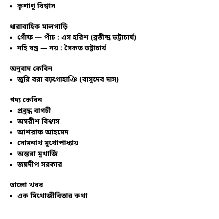
কৃশাণু বিশ্বাস
ধারাবাহিক মালগাড়ি
গোঁফ — পাঁচ : এস হরিশ (ব্রতীন্দ্র ভট্টাচার্য)
নহি যন্ত্র — নয় : সৈকত ভট্টাচার্য
অনুবাদ কেবিন
জুরি বরা বঢ়গোহাঞি (বাসুদেব দাস)
গদ্য কেবিন
প্রবুদ্ধ বাগচী
অম্বরীশ বিশ্বাস
আশরাফ আহমেদ
সোমনাথ মুখোপাধ্যায়
অন্তরা মুখার্জি
জয়দীপ সরকার
ভালো খবর
এক মিথোজীবিতার কথা