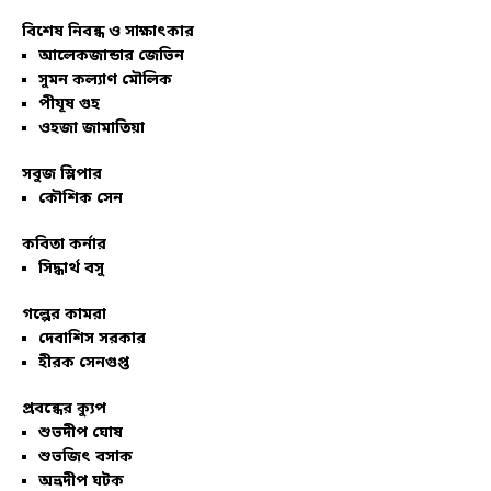
বিশেষ নিবন্ধ ও সাক্ষাৎকার
আলেকজান্ডার জেভিন
সুমন কল্যাণ মৌলিক
পীযূষ গুহ
ওহজা জামাতিয়া
সবুজ স্লিপার
কৌশিক সেন
কবিতা কর্নার
সিদ্ধার্থ বসু
গল্পের কামরা
দেবাশিস সরকার
হীরক সেনগুপ্ত
প্রবন্ধের ক্যুপ
শুভদীপ ঘোষ
শুভজিৎ বসাক
অভ্রদীপ ঘটক