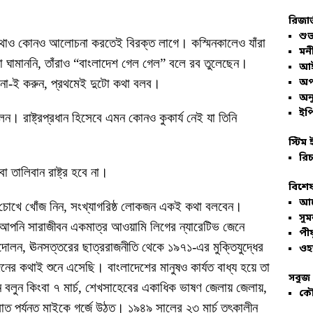
রিজার
শুভ
কোথাও কোনও আলোচনা করতেই বিরক্ত লাগে। কস্মিনকালেও যাঁরা
মনী
াথা ঘামাননি, তাঁরাও “বাংলাদেশ গেল গেল” বলে রব তুলেছেন।
আই
 না-ই করুন, প্রথমেই দুটো কথা বলব।
অপ
অনু
ইপি
েন। রাষ্ট্রপ্রধান হিসেবে এমন কোনও কুকার্য নেই যা তিনি
স্টিম 
রিচ
তালিবান রাষ্ট্র হবে না।
বিশেষ
আল
 চোখে খোঁজ নিন, সংখ্যাগরিষ্ঠ লোকজন একই কথা বলবেন।
সু
আপনি সারাজীবন একমাত্র আওয়ামি লিগের ন্যারেটিভ জেনে
পীয
দোলন, ঊনসত্তরের ছাত্ররাজনীতি থেকে ১৯৭১-এর মুক্তিযুদ্ধের
ওহ
ের কথাই শুনে এসেছি। বাংলাদেশের মানুষও কার্যত বাধ্য হয়ে তা
সবুজ 
িন বলুন কিংবা ৭ মার্চ, শেখসাহেবের একাধিক ভাষণ জেলায় জেলায়,
কৌ
 রাত পর্যন্ত মাইকে গর্জে উঠত। ১৯৪৯ সালের ২৩ মার্চ তৎকালীন