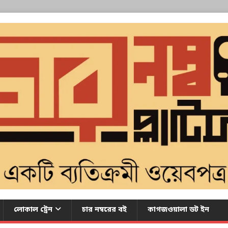
লোকাল ট্রেন
চার নম্বরের বই
কাগজওয়ালা ডট ইন