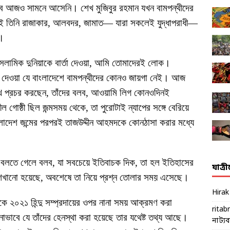
িসেব আজও সামনে আসেনি। শেখ মুজিবুর রহমান যখন বামপন্থীদের
খনই তিনি রাজাকার, আলবদর, জামাত— যারা সকলেই যুদ্ধাপরাধী—
ন।
সলামিক দুনিয়াকে বার্তা দেওয়া, আমি তোমাদেরই লোক।
ে দেওয়া যে বাংলাদেশে বামপন্থীদের কোনও জায়গা নেই। আজ
দ মুখে প্রচর করছেন, তাঁদের বলব, আওয়ামি লিগ কোনওদিনই
ীল গোষ্ঠী ছিল জন্মসময় থেকে, তা পুরোটাই ন্যাপের সঙ্গে বেরিয়ে
ংলাদেশ জন্মের পরপরই তাজউদ্দীন আহমদকে কোনঠাসা করার মধ্যে
থা বলতে গেলে বলব, যা সবচেয়ে ইতিবাচক দিক, তা হল ইতিহাসের
যাত্র
র শেখানো হয়েছে, অবশেষে তা নিয়ে প্রশ্ন তোলার সময় এসেছে।
Hira
কে ২০২১ হিন্দু সম্প্রদায়ের ওপর নানা সময় আক্রমণ করা
ritab
াভাবে যে তাঁদের হেনস্থা করা হয়েছে তার যথেষ্ট তথ্য আছে।
নাট্যব্য