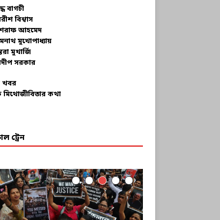
ুদ্ধ বাগচী
বরীশ বিশ্বাস
রাফ আহমেদ
মনাথ মুখোপাধ্যায়
তরা মুখার্জি
দীপ সরকার
 খবর
 মিথোজীবিতার কথা
ল ট্রেন