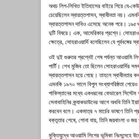
অথচ লিগ-লিখিত ইতিহাসের বাইরে গিয়ে যে-কেউ
চেয়েছিলেন স্বায়ত্তশাসন, স্বাধীনতা নয়। এমনক
স্বায়ত্তশাসন দাবিও এসেছে অনেক পরে। ১৯৫৭-ত
দুটি বিষয়ে। এক, আমেরিকার প্রশ্নে। সোহরাওয়
ক্ষেত্রে, সোহরাওয়ার্দি বলেছিলেন যে পূর্ববঙ্গের 
ওই দুই গুরুতর প্রশ্নেই শেষ পর্যন্ত আওয়ামি ল
পার্টি। শেখ মুজিব তো ছিলেন সোহরাওয়ার্দির সমর
স্বায়ত্তশাসন হয়ে গেছে। তাহলে স্বাধীনতার কথ
এমনকি ১৯৭০ সালে বিপুল সংখ্যাগরিষ্ঠতা পেয়
পাকিস্তানের মধ্যে একধরনের ফেডারেল সিস্টেম গড
সেনাবাহিনির ক্র্যাকডাউনের আগে অবধি তিনি ইয়া
করবেন বলে। একমাত্র ৭ মার্চের ভাষণে তিনি প্রথ
বক্তৃতার শেষে, শোনা যায়, তিনি জয়বাংলা ও জ
মুক্তিযুদ্ধে আওয়ামি লিগের ভূমিকা নিঃসন্দেহে উ