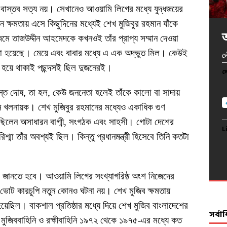
াস্তব সত্য নয়। সেখানেও আওয়ামি লিগের মধ্যে যুদ্ধজয়ের
 ক্ষমতায় এসে কিছুদিনের মধ্যেই শেখ মুজিবুর রহমান যাঁকে
িমে তাজউদ্দীন আহমেদকে কখনওই তাঁর প্রাপ্য সম্মান দেওয়া
খ
করা হয়েছে। মেয়ে এবং বাবার মধ্যে এ এক অদ্ভুত মিল। কেউই
অ
অ
প
আ
ৃত হয়ে থাকাই পছন্দসই ছিল দুজনেরই।
দ
ল
ল
ল
ল
ল
্ত দোষ, তা হল, কেউ জননেতা হলেই তাঁকে কালো বা সাদায়
নি খলনায়ক। শেখ মুজিবুর রহমানের মধ্যেও একাধিক গুণ
ছিলেন অসাধারন বাগ্মী, সংগঠক এবং সাহসী। গোটা দেশের
L
L
L
L
িশ্মা তাঁর অবশ্যই ছিল। কিন্তু প্রধানমন্ত্রী হিসেবে তিনি কতটা
L
ে জানতে হবে। আওয়ামি লিগের সংখ্যাগরিষ্ঠ অংশ নিজেদের
োট কারচুপি নতুন কোনও ঘটনা নয়। শেখ মুজিব ক্ষমতায়
য়েছিল। বাকশাল প্রতিষ্ঠার মধ্যে দিয়ে শেখ মুজিব বাংলাদেশের
সর্ব
বের মুজিববাহিনি ও রক্ষীবাহিনি ১৯৭২ থেকে ১৯৭৫-এর মধ্যে কত