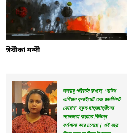
ঈষীকা
নন্দী
জলবায়ু পরিবর্তন রুখতে, ‘সাউথ 
এশিয়ান ক্লাইমেট চেঞ্জ জার্নালিস্ট 
ফোরাম’ স্কুল-ছাত্রছাত্রীদের 
সচেতনতা বাড়াতে বিভিন্ন 
কর্মশালা করে চলেছে। এই বছর 