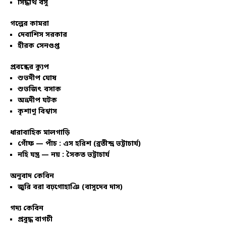
সিদ্ধার্থ বসু
গল্পের কামরা
দেবাশিস সরকার
হীরক সেনগুপ্ত
প্রবন্ধের ক্যুপ
শুভদীপ ঘোষ
শুভজিৎ বসাক
অভ্রদীপ ঘটক
কৃশাণু বিশ্বাস
ধারাবাহিক মালগাড়ি
গোঁফ — পাঁচ : এস হরিশ (ব্রতীন্দ্র ভট্টাচার্য)
নহি যন্ত্র — নয় : সৈকত ভট্টাচার্য
অনুবাদ কেবিন
জুরি বরা বঢ়গোহাঞি (বাসুদেব দাস)
গদ্য কেবিন
প্রবুদ্ধ বাগচী