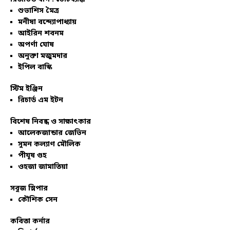
শুভাশিস মৈত্র
মনীষা বন্দ্যোপাধ্যায়
আইরিন শবনম
অপর্ণা ঘোষ
অনুক্তা মজুমদার
ইপিল বাস্কি
স্টিম ইঞ্জিন
রিচার্ড এম ইটন
বিশেষ নিবন্ধ ও সাক্ষাৎকার
আলেকজান্ডার জেভিন
সুমন কল্যাণ মৌলিক
পীযূষ গুহ
ওহজা জামাতিয়া
সবুজ স্লিপার
কৌশিক সেন
কবিতা কর্নার