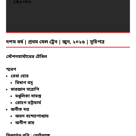
Like this:
Like this:
Like this:
Like this:
Like this:
Like this:
Like this:
Like this:
Like this:
Like this:
Like this:
Like this:
Like this:
Like this:
Like this:
Like this:
Like this:
Like this:
Like this:
Like this:
দশম বর্ষ | প্রথম মেল ট্রেন | জুন, ২০২৬ | সূচিপত্র
স্টেশনমাস্টারের টেবিল
স্মরণ
রেবা হোর
বিষাণ বসু
মারজান সাত্রাপি
মধুলিকা সামন্ত
রোহণ ভট্টাচার্য
অনীক দত্ত
অয়ন বন্দ্যোপাধ্যায়
অনীশ রায়
রিজার্ভড বগি :
ভোটব্যাঙ্ক