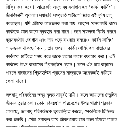
বিক্রি করা হবে। আরেকটি সম্ভাব্য সমাধান হল ‘কার্বন ফার্মিং’।
জীববিজ্ঞানী অ্যালান স্যাভরি সম্প্রতি পাটাগোনিয়ায় এই কৃষি চালু
করেছেন। যদি এটাকে লাভজনক করা যায়, তাহলে বেসরকারি খাতে
কার্বনকে ভাল কাজে ব্যবহার করা যাবে। তবে সফলতা নির্ভর করবে
ক্রমবর্ধমান জোগান এবং দাম পড়ে যাওয়ার সময়েও ‘কার্বন ফার্মিং’
লাভজনক থাকছে কি না, তার ওপর। কার্বন ফার্মিং হল বাতাসের
কার্বনকে মাটিতে সঞ্চয় করে তাকে চাষের কাজে ব্যবহার করা। এই
কার্বনের উৎস বাতাসের গ্রিনহাউস গ্যাস। ফলে এই চাষ বাড়াতে
পারলে বাতাসের গ্রিনহাউস গ্যাসের মাত্রাকে অনেকটাই কমিয়ে
ফেলা যাবে।
জলবায়ু পরিবর্তনের জন্য মূলত মানুষই দায়ী। ফলে আমাদের দৈনন্দিন
জীবনযাত্রার কোন কোন বিষয়গুলি পরিবেশের উপর খারাপ প্রভাব
ফেলছে, জলবায়ু পরিবর্তনকে ত্বরান্বিত করছে, সেগুলিকে চিহ্নিত
করা জরুরি। সেটা সনাক্ত করে জীবনধারায় তার বদল ঘটাতে পারলে