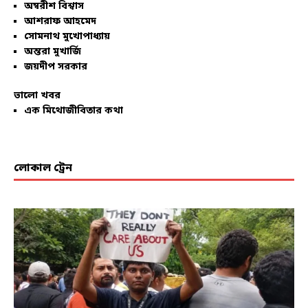
অম্বরীশ বিশ্বাস
আশরাফ আহমেদ
সোমনাথ মুখোপাধ্যায়
অন্তরা মুখার্জি
জয়দীপ সরকার
ভালো খবর
এক মিথোজীবিতার কথা
লোকাল ট্রেন