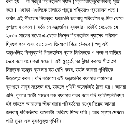
করা হয়— যা প্রচুর গ্রিনহাউস গ্যাস (ক্লোরোফ্লুরোকার্বন) সৃষ্টি
করে। এছাড়া এগুলিকে চালাতে প্রচুর শক্তিরও প্রয়োজন পড়ে।
অর্থাৎ এই শীতাতপ নিয়ন্ত্রক যন্ত্রগুলি জলবায়ু পরিবর্তনে দু-দিক থেকে
কুপ্রভাব ফেলে। বর্তমানে যন্ত্রগুলির ব্যবহার এতটাই বেড়েছে যে
২০৩০ সালের মধ্যে এ-থেকে নিঃসৃত গ্রিনহাউস গ্যাসের পরিমাণ
দ্বিগুণ হবে এবং ২০৫০-এ তিনগুণে গিয়ে ঠেকবে। শুধু এই
যন্ত্রগুলিই বিশ্বব্যাপী গ্রিনহাউস গ্যাস নির্গমনকে ৭ শতাংশ বাড়িয়ে
দেবে বলে মনে করা হচ্ছে। এই মুহূর্তে, ঘর ঠান্ডা করতে শীতাতপ
নিয়ন্ত্রক যন্ত্রের ব্যবহার যত বেশি করব, ততই আমরা পৃথিবীকে
উত্তপ্ত করব। যদি বর্তমানে এই যন্ত্রগুলির ব্যবহার কমানোর
ব্যাপারে মানুষ সচেতন হন, তাহলে পৃথিবী অনেকটাই ঠান্ডা হয়। আমরা
এসি, কুলার যতটা সম্ভব কম ব্যবহার করব বলে যদি প্রতিশ্রুতিবদ্ধ
হই তাহলে আমাদের জীবনধারায় পরিবর্তনের মধ্যে দিয়েই আমরা
জলবায়ু পরিবর্তনকে অনেকটা ঠেকিয়ে দিতে পারি। আর স্বপ্ন দেখতে
পারি সুন্দর এক দূষণমুক্ত পৃথিবীর।