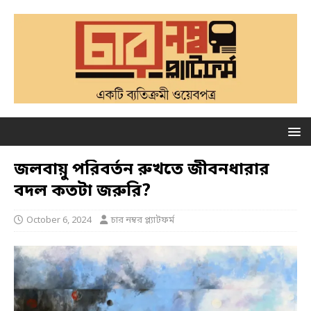
জলবায়ু পরিবর্তন রুখতে জীবনধারার
বদল কতটা জরুরি?
October 6, 2024
চার নম্বর প্ল্যাটফর্ম