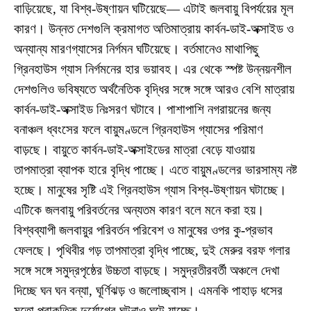
বাড়িয়েছে, যা বিশ্ব-উষ্ণায়ন ঘটিয়েছে— এটাই জলবায়ু বিপর্যয়ের মূল
কারণ। উন্নত দেশগুলি ক্রমাগত অতিমাত্রায় কার্বন-ডাই-অক্সাইড ও
অন্যান্য মারণগ্যাসের নির্গমন ঘটিয়েছে। বর্তমানেও মাথাপিছু
গ্রিনহাউস গ্যাস নির্গমনের হার ভয়াবহ। এর থেকে স্পষ্ট উন্নয়নশীল
দেশগুলিও ভবিষ্যতে অর্থনৈতিক বৃদ্ধির সঙ্গে সঙ্গে আরও বেশি মাত্রায়
কার্বন-ডাই-অক্সাইড নিঃসরণ ঘটাবে। পাশাপাশি নগরায়নের জন্য
বনাঞ্চল ধ্বংসের ফলে বায়ুমণ্ডলে গ্রিনহাউস গ্যাসের পরিমাণ
বাড়ছে। বায়ুতে কার্বন-ডাই-অক্সাইডের মাত্রা বেড়ে যাওয়ায়
তাপমাত্রা ব্যাপক হারে বৃদ্ধি পাচ্ছে। এতে বায়ুমণ্ডলের ভারসাম্য নষ্ট
হচ্ছে। মানুষের সৃষ্টি এই গ্রিনহাউস গ্যাস বিশ্ব-উষ্ণায়ন ঘটাচ্ছে।
এটিকে জলবায়ু পরিবর্তনের অন্যতম কারণ বলে মনে করা হয়।
বিশ্বব্যাপী জলবায়ুর পরিবর্তন পরিবেশ ও মানুষের ওপর কু-প্রভাব
ফেলছে। পৃথিবীর গড় তাপমাত্রা বৃদ্ধি পাচ্ছে, দুই মেরুর বরফ গলার
সঙ্গে সঙ্গে সমুদ্রপৃষ্ঠের উচ্চতা বাড়ছে। সমুদ্রতীরবর্তী অঞ্চলে দেখা
দিচ্ছে ঘন ঘন বন্যা, ঘূর্ণিঝড় ও জলোচ্ছ্বাস। এমনকি পাহাড় ধসের
মতো প্রাকৃতিক দুর্যোগের ঘটনাও ঘটে যাচ্ছে।