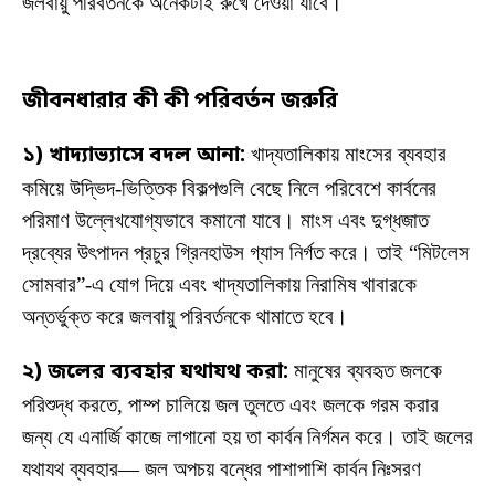
জলবায়ু পরিবর্তনকে অনেকটাই রুখে দেওয়া যাবে।
জীবনধারার কী কী পরিবর্তন জরুরি
১) খাদ্যাভ্যাসে বদল আনা:
খাদ্যতালিকায় মাংসের ব্যবহার
কমিয়ে উদ্ভিদ-ভিত্তিক বিকল্পগুলি বেছে নিলে পরিবেশে কার্বনের
পরিমাণ উল্লেখযোগ্যভাবে কমানো যাবে। মাংস এবং দুগ্ধজাত
দ্রব্যের উৎপাদন প্রচুর গ্রিনহাউস গ্যাস নির্গত করে। তাই “মিটলেস
সোমবার”-এ যোগ দিয়ে এবং খাদ্যতালিকায় নিরামিষ খাবারকে
অন্তর্ভুক্ত করে জলবায়ু পরিবর্তনকে থামাতে হবে।
২) জলের ব্যবহার যথাযথ করা:
মানুষের ব্যবহৃত জলকে
পরিশুদ্ধ করতে, পাম্প চালিয়ে জল তুলতে এবং জলকে গরম করার
জন্য যে এনার্জি কাজে লাগানো হয় তা কার্বন নির্গমন করে। তাই জলের
যথাযথ ব্যবহার— জল অপচয় বন্ধের পাশাপাশি কার্বন নিঃসরণ