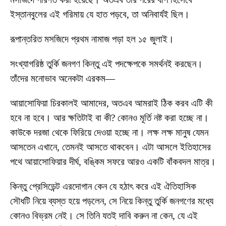
ইস্তানবুলের এই গরিমায় যে হাত পড়বে, তা অনিবার্যই ছিল।
রূপান্তরিত মসজিদে প্রথম নামাজ পড়া হল ১৫ জুলাই।
সংখ্যাগরিষ্ঠ তুর্কি জনগণ কিন্তু এই পদক্ষেপকে সমর্থনই করছেন।
তাঁদের মনোভাব অনেকটা এরকম—
আয়াসোফিয়া চিরকালই আমাদের, অতএব আমরাই ঠিক করব এটি কী
হবে না হবে। আর ক্ষতিটাই বা কী? কোনও মূর্তি নষ্ট করা হচ্ছে না।
কাউকে দরজা থেকে ফিরিয়ে দেওয়া হচ্ছে না। লক্ষ লক্ষ মানুষ যেমন
আসতেন এখানে, তেমনই আসতে থাকবেন। এটা আসলে ইতিহাসের
পথে আয়াসোফিয়ার দীর্ঘ, বঙ্কিম সফরে আরও একটি বাঁকবদল মাত্র।
কিন্তু প্রেসিডেন্ট এরদোগান কেন যে হঠাৎ করে এই ঐতিহাসিক
সৌধটি নিয়ে ব্যস্ত হয়ে পড়লেন, সে নিয়ে কিন্তু তুর্কি জনগণের মধ্যে
কোনও বিভ্রম নেই। সে তিনি যতই দাবি করুন না কেন, যে এই