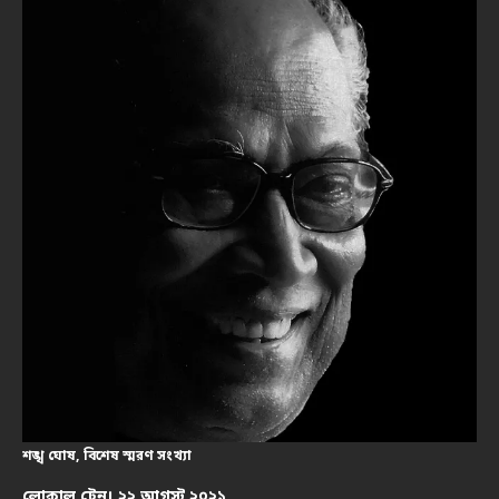
শঙ্খ ঘোষ, বিশেষ স্মরণ সংখ্যা
লোকাল ট্রেন। ২২ আগস্ট ২০২১