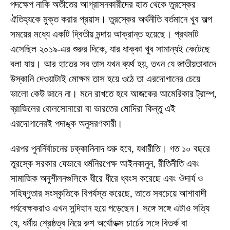
পদক্ষেপ নাকি অতীতের আগ্রাসনকারীদের হাত থেকে তুরস্কের
ঐতিহ্যকে মুক্ত করার প্রয়াস। তুরস্কের অর্থনীতি বর্তমানে খুব অল্প
সময়ের মধ্যে একটি দ্বিতীয় মন্দায় আক্রান্ত হয়েছে। প্রথমটি
এসেছিল ২০১৯-এর শুরুর দিকে, যার ধাক্কা খুব সামান্যই কেটেছে
বলা যায়। আর হাতের সব তাস যখন ব্যর্থ হয়, তখন যে জাতীয়তাবাদে
উস্কানি দেওয়াটাই মোক্ষম তাস হয়ে ওঠে তা এরদোগানের চেয়ে
ভালো কেউ জানে না। মনে রাখতে হবে আজকের আমেরিকার ট্রাম্প,
ব্রাজিলের বোলসোনারো বা ভারতের মোদিরা কিন্তু এই
এরদোগানেরই পদাঙ্ক অনুসরণকারী।
এরপর পুনর্নির্বাচনের ঢক্কানিনাদ শুরু হবে, যথারীতি। গত ১০ বছরে
তুরস্কে সরকার যেভাবে ধর্মনিরপেক্ষ আইনকানুন, রীতিনীতি এবং
সামাজিক অনুশীলনগুলিকে ধীরে ধীরে ধ্বংস করেছে এবং ঔদার্য ও
সহিষ্ণুতার সংস্কৃতিকে বিপর্যস্ত করেছে, তাতে সবচেয়ে আশাবাদী
পর্যবেক্ষকরাও এখন সন্দিহান হয়ে পড়েছেন। সঙ্গে সঙ্গে এটাও সত্যি
যে, ধর্মীয় শ্রেষ্ঠত্ব নিয়ে রুশ অর্থোডক্স চার্চের সঙ্গে বিতর্ক বা