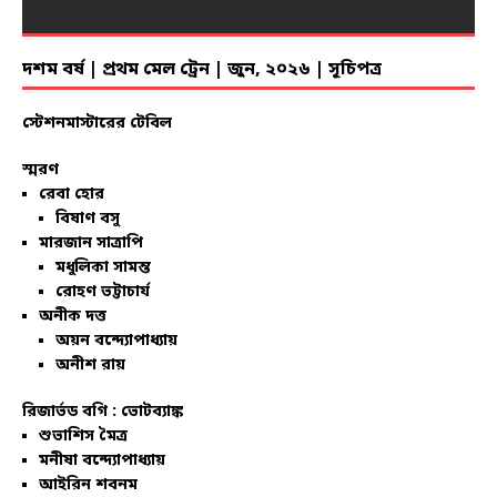
দশম বর্ষ | প্রথম মেল ট্রেন | জুন, ২০২৬ | সূচিপত্র
স্টেশনমাস্টারের টেবিল
স্মরণ
রেবা হোর
বিষাণ বসু
মারজান সাত্রাপি
মধুলিকা সামন্ত
রোহণ ভট্টাচার্য
অনীক দত্ত
অয়ন বন্দ্যোপাধ্যায়
অনীশ রায়
রিজার্ভড বগি :
ভোটব্যাঙ্ক
শুভাশিস মৈত্র
মনীষা বন্দ্যোপাধ্যায়
আইরিন শবনম