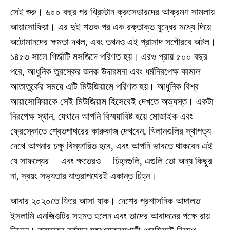
সেই শুরু। ৬০০ বছর পর খ্রিস্টান ক্রুসেডারদের আক্রমণ সামলায়
আয়াসোফিয়া। এর দুই শতক পর এক রক্তাক্ত যুদ্ধের মধ্যে দিয়ে
অটোমানদের ক্ষমতা দখল, এবং তখনও এই প্রাসাদ সগৌরবে অটল।
১৪৫৩ সালে গির্জাটি মসজিদে পরিণত হয়। এরও প্রায় ৫০০ বছর
পরে, আধুনিক তুরস্কের জনক উদারমনা এবং ধর্মনিরপেক্ষ কামাল
আতাতুর্কের সময়ে এটি মিউজিয়ামে পরিণত হয়। আধুনিক বিশ্ব
আয়াসোফিয়াকে সেই মিউজিয়াম হিসেবেই দেখতে অভ্যস্ত। একটা
নিরপেক্ষ স্থান, যেখানে আপনি বিস্ময়াবিষ্ট হয়ে মোজাইক এবং
ফ্রেস্কোতে শ্বেতপাথরের কারুকাজ দেখবেন, খিলানগুলির স্থাপত্য
দেখে আপনার চক্ষু বিস্ফারিত হবে, এবং আপনি ভাবতে থাকবেন এই
যে সাফল্যের— এবং ক্ষতেরও— চিহ্নগুলি, এগুলি তো অন্য কিছুর
না, স্বয়ং সভ্যতার যাত্রাপথেরই একান্ত চিহ্ন।
আবার ২০২০তে ফিরে আসা যাক। দেশের প্রশাসনিক আদালত
ইসলামি এনজিওটির সহমত হলেন এবং তাদের আবাদনের পক্ষে রায়