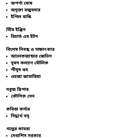
অপর্ণা ঘোষ
অনুক্তা মজুমদার
ইপিল বাস্কি
স্টিম ইঞ্জিন
রিচার্ড এম ইটন
বিশেষ নিবন্ধ ও সাক্ষাৎকার
আলেকজান্ডার জেভিন
সুমন কল্যাণ মৌলিক
পীযূষ গুহ
ওহজা জামাতিয়া
সবুজ স্লিপার
কৌশিক সেন
কবিতা কর্নার
সিদ্ধার্থ বসু
গল্পের কামরা
দেবাশিস সরকার