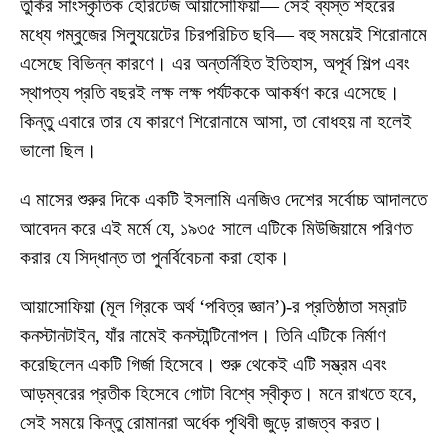
তুর্কির সাংস্কৃতিক হেরিটেজ আয়াসোফিয়া— সেই ব্যস্ত শহরের
মধ্যে গম্বুজের সিল্যুয়েটের চিরপরিচিত ছবি— বহু সময়েই শিরোনামে
এসেছে বিভিন্ন কারণে। এর অন্তর্নিহিত ইতিহাস, অপূর্ব শিল্প এবং
স্থাপত্য প্রতি বছরই লক্ষ লক্ষ পর্যটককে আকর্ষণ করে এসেছে।
কিন্তু এবারে তার যে কারণে শিরোনামে আসা, তা বোধহয় না হলেই
ভালো ছিল।
এ মাসের শুরুর দিকে একটি ইসলামি এনজিও দেশের সর্বোচ্চ আদালতে
আবেদন করে এই মর্মে যে, ১৯৩৫ সালে এটিকে মিউজিয়ামে পরিণত
করার যে সিদ্ধান্ত তা পুনর্বিবেচনা করা হোক।
আয়াসোফিয়া (মূল গ্রিকে অর্থ ‘পবিত্র জ্ঞান’)-র প্রতিষ্ঠাতা সম্রাট
কনস্টানটাইন, যাঁর নামেই কনস্টান্টিনোপল। তিনি এটিকে নির্মাণ
করেছিলেন একটি গির্জা হিসেবে। শুরু থেকেই এটি সম্ভ্রম এবং
আড়ম্বরের প্রতীক হিসেবে গোটা বিশ্বে স্বীকৃত। মনে রাখতে হবে,
সেই সময়ে কিন্তু রোমানরা অর্ধেক পৃথিবী জুড়ে রাজত্ব করত।