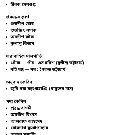
হীরক সেনগুপ্ত
প্রবন্ধের ক্যুপ
শুভদীপ ঘোষ
শুভজিৎ বসাক
অভ্রদীপ ঘটক
কৃশাণু বিশ্বাস
ধারাবাহিক মালগাড়ি
গোঁফ — পাঁচ : এস হরিশ (ব্রতীন্দ্র ভট্টাচার্য)
নহি যন্ত্র — নয় : সৈকত ভট্টাচার্য
অনুবাদ কেবিন
জুরি বরা বঢ়গোহাঞি (বাসুদেব দাস)
গদ্য কেবিন
প্রবুদ্ধ বাগচী
অম্বরীশ বিশ্বাস
আশরাফ আহমেদ
সোমনাথ মুখোপাধ্যায়
অন্তরা মুখার্জি