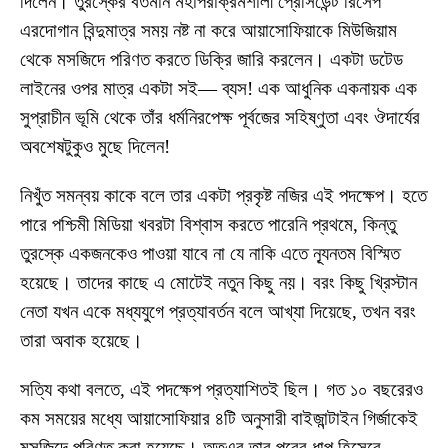
দিলেন। তুরস্কের বর্তমান মহাপরাক্রমশালী প্রেসিডেন্ট রিসেপ
এরদোগান বিন্দুমাত্র সময় নষ্ট না করে আয়াসোফিয়াকে মিউজিয়াম
থেকে মসজিদে পরিণত করতে ডিক্রি জারি করলেন। একটা ডটেড
লাইনের ওপর মাত্র একটা সই— ব্যস! এক আধুনিক একনায়ক এক
সুপ্রাচীন ভূমি থেকে তাঁর ধর্মনিরপেক্ষ পূর্বজের সহিষ্ণুতা এবং ঔদার্যের
অবশেষটুকুও মুছে দিলেন!
নিখুঁত সমন্বয় কাকে বলে তার একটা প্রকৃষ্ট নজির এই পদক্ষেপ। হতে
পারে পশ্চিমী মিডিয়া খবরটা বিশ্বাস করতে পারেনি প্রথমে, কিন্তু
তুরস্কে একজনকেও পাওয়া যাবে না যে নাকি এতে ন্যূনতম বিস্মিত
হয়েছে। তাদের কাছে এ মোটেই নতুন কিছু নয়। বরং কিছু খ্রিস্টান
নেতা যখন একে মধ্যযুগে প্রত্যাবর্তন বলে আখ্যা দিয়েছে, তখন বরং
তারা অবাক হয়েছে।
সত্যি কথা বলতে, এই পদক্ষেপ প্রত্যাশিতই ছিল। গত ১০ বছরেরও
কম সময়ের মধ্যে আয়াসোফিয়ার ৪টি অনুসারী বাইজান্টাইন গির্জাকেই
মসজিদে পরিণত করা হয়েছে। অতএব তার পরের ধাপ হিসেবে