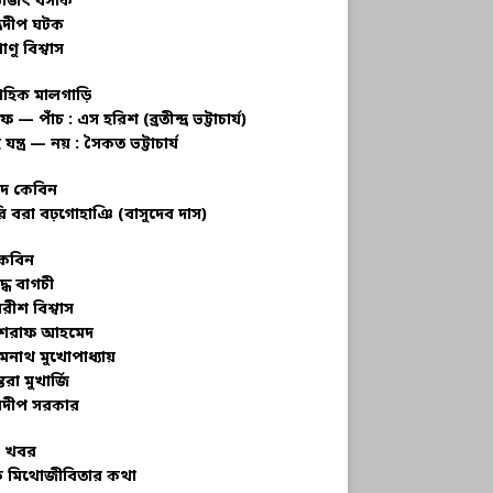
ভজিৎ বসাক
্রদীপ ঘটক
াণু বিশ্বাস
াহিক মালগাড়ি
ফ — পাঁচ : এস হরিশ (ব্রতীন্দ্র ভট্টাচার্য)
 যন্ত্র — নয় : সৈকত ভট্টাচার্য
াদ কেবিন
ি বরা বঢ়গোহাঞি (বাসুদেব দাস)
কেবিন
ুদ্ধ বাগচী
বরীশ বিশ্বাস
রাফ আহমেদ
মনাথ মুখোপাধ্যায়
তরা মুখার্জি
দীপ সরকার
 খবর
 মিথোজীবিতার কথা