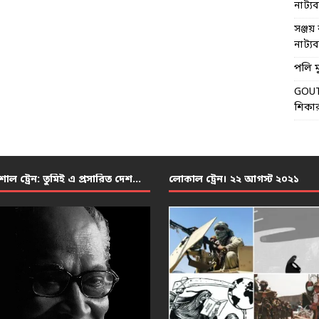
নাট্যব্য
সঞ্জয় 
নাট্যব্য
পলি মু
GOU
শিকার
শাল ট্রেন: তুমিই এ প্রসারিত দেশ…
লোকাল ট্রেন। ২২ আগস্ট ২০২১