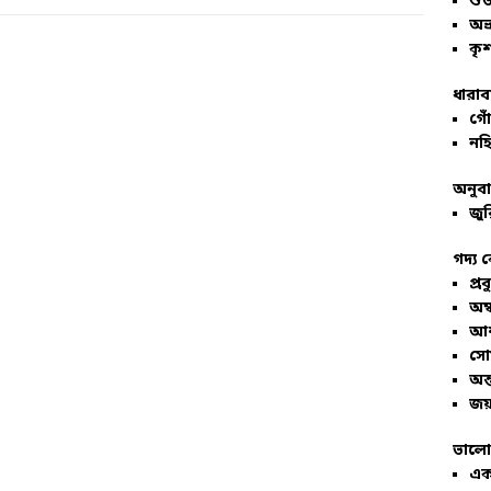
শু
অভ
কৃশ
ধারাব
গোঁ
নহি
অনুব
জুর
গদ্য 
প্রব
অম্
আশ
সো
অন্
জয়
ভালো
এক