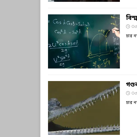
বিস
Oc
চার ন
গণ্ড
Oc
চার ন