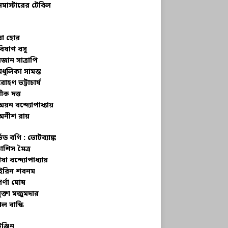
নমাস্টারের টেবিল
বা হোর
বিষাণ বসু
জান সাত্রাপি
মধুলিকা সামন্ত
রোহণ ভট্টাচার্য
ীক দত্ত
অয়ন বন্দ্যোপাধ্যায়
অনীশ রায়
্ভড বগি :
ভোটব্যাঙ্ক
াশিস মৈত্র
ষা বন্দ্যোপাধ্যায়
রিন শবনম
র্ণা ঘোষ
ক্তা মজুমদার
ল বাস্কি
ইঞ্জিন