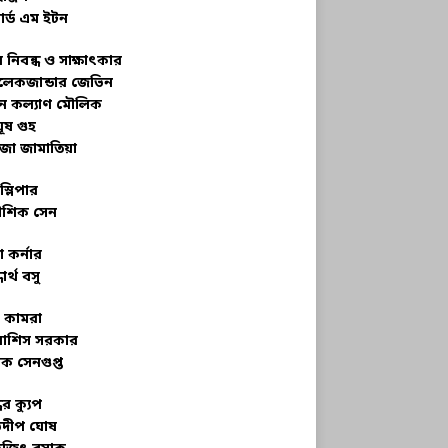
ার্ড এম ইটন
 নিবন্ধ ও সাক্ষাৎকার
েকজান্ডার জেভিন
মন কল্যাণ মৌলিক
ূষ গুহ
জা জামাতিয়া
স্লিপার
শিক সেন
 কর্নার
ধার্থ বসু
র কামরা
বাশিস সরকার
ক সেনগুপ্ত
ধের ক্যুপ
ভদীপ ঘোষ