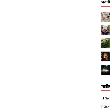
সর্ব
যাত্র
Hira
ritab