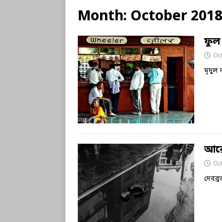
Month:
October 201
ফুল
Oc
মৃদুল 
আরে
Oc
দেবব্