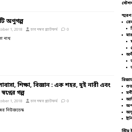
স্টেশ
স্মরণ
ি অণুগল্প
রে
tober 1, 2018
চার নম্বর প্ল্যাটফর্ম
0
মার
তা নাথ
অন
রিজার
বাসা, শিক্ষা, বিজ্ঞান : এক শহর, দুই নারী এবং
শুভ
স্বপ্নের গল্প
মনী
আই
tober 1, 2018
চার নম্বর প্ল্যাটফর্ম
0
অপ
ম্বর নিউজডেস্ক
অনু
ইপি
স্টিম 