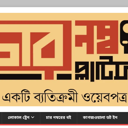
লোকাল ট্রেন
চার নম্বরের বই
কাগজওয়ালা ডট ইন