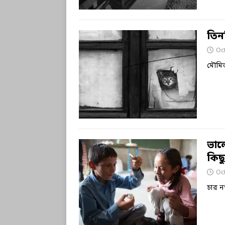
তিনট
Oc
মৌমি
ভালো
কিছু 
Oc
চার ন