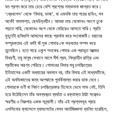
যত প্রশ্ন করে তার চেয়ে বেশি প্রশ্নের সম্ভাবনা জাগ্রত করে।
‘ব্রেথলেস’ থেকে ‘বিদায়, ভাষা’, বা এমনকি তার পরের ছবিও, সব
অর্থেই অসমাপ্ত, ছেদচিহ্নহীন। আমরা তার যেকোনও অংশে ঢুকে
পড়তে পারি, যেকোনও অংশ থেকে বেরিয়েও আসতে পারি। প্রতি
মুহূর্তেই ছবিগুলি আমাদের কাছে প্রার্থনা করে সংযোজনী। বয়ানের
সম্পূরকতার এই ধর্মই জঁ লুক গোদার-কে সভ্যতার সম্পদ করে
তুলেছিল। হতে পারে একুশ শতকের গোদার এক পরাভূত আত্মার
বিবরণী, তবু মানুষ সেখানে আসে দীর্ঘ শ্রম, নিদ্রাহীন রাত্রি এবং
প্রতীকের অরণ্য পেরিয়ে। গোদারের বিদায় শুধু চলচ্চিত্রের
ইতিহাসের একটি অধ্যায়ের অবসান নয়, তাঁর বিদায় এই মাধ্যমটিকে,
এই অনভিজাতের জন্য অপেরাকে পুনর্বিন্যস্ত করার ডাক দেবে।
গোদারকে গুণী বা নির্গুণ চলচ্চিত্রকার হিসেবে ভেবে লাভ নেই, তিনি
হয়ে উঠেছিলেন তাঁর অনন্যব্রত ব্যর্থতা ও রক্তাক্ত ঠাট্টা সত্ত্বেও
স্মরণীয় ও নিরুপায় একক সন্ন্যাসী। তাঁর এই প্রশ্নসমূহ প্রায়
এলসিনোর ক্যাসেলে হ্যামলেটের যেসব আর্তজিজ্ঞাসা ধ্বনিত হয়েছিল,