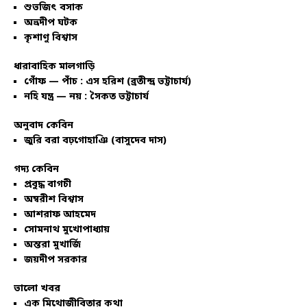
শুভজিৎ বসাক
অভ্রদীপ ঘটক
কৃশাণু বিশ্বাস
ধারাবাহিক মালগাড়ি
গোঁফ — পাঁচ : এস হরিশ (ব্রতীন্দ্র ভট্টাচার্য)
নহি যন্ত্র — নয় : সৈকত ভট্টাচার্য
অনুবাদ কেবিন
জুরি বরা বঢ়গোহাঞি (বাসুদেব দাস)
গদ্য কেবিন
প্রবুদ্ধ বাগচী
অম্বরীশ বিশ্বাস
আশরাফ আহমেদ
সোমনাথ মুখোপাধ্যায়
অন্তরা মুখার্জি
জয়দীপ সরকার
ভালো খবর
এক মিথোজীবিতার কথা