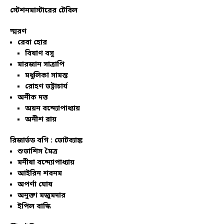
স্টেশনমাস্টারের টেবিল
স্মরণ
রেবা হোর
বিষাণ বসু
মারজান সাত্রাপি
মধুলিকা সামন্ত
রোহণ ভট্টাচার্য
অনীক দত্ত
অয়ন বন্দ্যোপাধ্যায়
অনীশ রায়
রিজার্ভড বগি :
ভোটব্যাঙ্ক
শুভাশিস মৈত্র
মনীষা বন্দ্যোপাধ্যায়
আইরিন শবনম
অপর্ণা ঘোষ
অনুক্তা মজুমদার
ইপিল বাস্কি