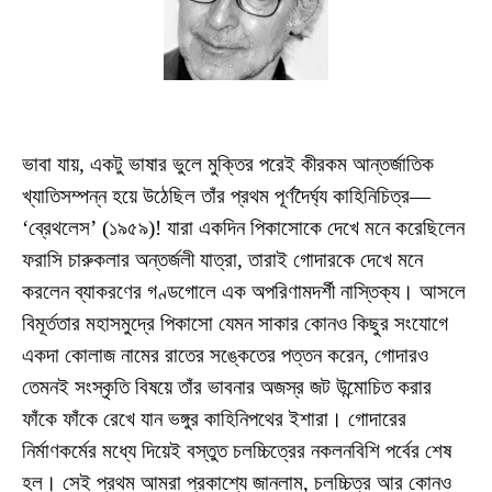
ভাবা যায়, একটু ভাষার ভুলে মুক্তির পরেই কীরকম আন্তর্জাতিক
খ্যাতিসম্পন্ন হয়ে উঠেছিল তাঁর প্রথম পূর্ণদৈর্ঘ্য কাহিনিচিত্র—
‘ব্রেথলেস’ (১৯৫৯)! যারা একদিন পিকাসোকে দেখে মনে করেছিলেন
ফরাসি চারুকলার অন্তর্জলী যাত্রা, তারাই গোদারকে দেখে মনে
করলেন ব্যাকরণের গণ্ডগোলে এক অপরিণামদর্শী নাস্তিক্য। আসলে
বিমূর্ততার মহাসমুদ্রে পিকাসো যেমন সাকার কোনও কিছুর সংযোগে
একদা কোলাজ নামের রাতের সঙ্কেতের পত্তন করেন, গোদারও
তেমনই সংস্কৃতি বিষয়ে তাঁর ভাবনার অজস্র জট উন্মোচিত করার
ফাঁকে ফাঁকে রেখে যান ভঙ্গুর কাহিনিপথের ইশারা। গোদারের
নির্মাণকর্মের মধ্যে দিয়েই বস্তুত চলচ্চিত্রের নকলনবিশি পর্বের শেষ
হল। সেই প্রথম আমরা প্রকাশ্যে জানলাম, চলচ্চিত্র আর কোনও