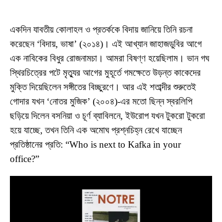
একদিন যাবতীয় কোলাহল ও প্রতর্ককে বিদায় জানিয়ে তিনি রচনা
করেছেন ‘বিদায়, ভাষা’ (২০১৪)। এই আখ্যান জাহাজডুবির আগে
এক নাবিকের বিধুর রোজনামচা। আমরা বিষণ্ণ হয়েছিলাম। ভান গঘ
স্থিরচিত্রের পটে মৃত্যুর আগের মুহূর্তে গমক্ষেতে উড়ন্ত কাকেদের
মুক্তি দিয়েছিলেন সঙ্গীতের বিচ্ছুরণে। আর এই শতাব্দীর শুরুতেই
গোদার যখন ‘নোতর মুজিক’ (২০০৪)-এর মতো ছিন্ন স্বরলিপি
ছড়িয়ে দিলেন বসনিয়া ও চূর্ণ ব্যাবিলনে, ইউরোপ যখন টুকরো টুকরো
হয়ে যাচ্ছে, তখন তিনি এক অমোঘ প্রশ্নচিহ্ন রেখে যাচ্ছেন
প্রতিষ্ঠানের প্রতি: “Who is next to Kafka in your
office?”