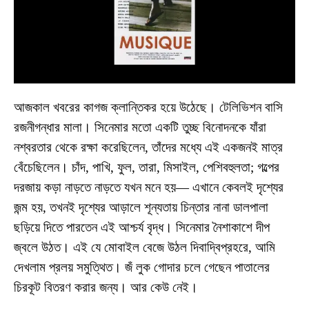
আজকাল খবরের কাগজ ক্লান্তিকর হয়ে উঠেছে। টেলিভিশন বাসি
রজনীগন্ধার মালা। সিনেমার মতো একটি তুচ্ছ বিনোদনকে যাঁরা
নশ্বরতার থেকে রক্ষা করেছিলেন, তাঁদের মধ্যে এই একজনই মাত্র
বেঁচেছিলেন। চাঁদ, পাখি, ফুল, তারা, মিসাইল, পেশিবহুলতা; গল্পের
দরজায় কড়া নাড়তে নাড়তে যখন মনে হয়— এখানে কেবলই দৃশ্যের
জন্ম হয়, তখনই দৃশ্যের আড়ালে শূন্যতায় চিন্তার নানা ডালপালা
ছড়িয়ে দিতে পারতেন এই আশ্চর্য বৃদ্ধ। সিনেমার নৈশাকাশে দীপ
জ্বলে উঠত। এই যে মোবাইল বেজে উঠল দিবাদ্বিপ্রহরে, আমি
দেখলাম প্রলয় সমুত্থিত। জঁ লুক গোদার চলে গেছেন পাতালের
চিরকূট বিতরণ করার জন্য। আর কেউ নেই।