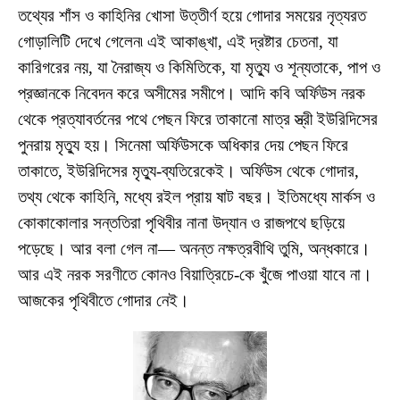
তথ্যের শাঁস ও কাহিনির খোসা উত্তীর্ণ হয়ে গোদার সময়ের নৃত্যরত
গোড়ালিটি দেখে গেলেন৷ এই আকাঙ্খা, এই দ্রষ্টার চেতনা, যা
কারিগরের নয়, যা নৈরাজ্য ও কিমিতিকে, যা মৃত্যু ও শূন্যতাকে, পাপ ও
প্রজ্ঞানকে নিবেদন করে অসীমের সমীপে। আদি কবি অর্ফিউস নরক
থেকে প্রত্যাবর্তনের পথে পেছন ফিরে তাকানো মাত্র স্ত্রী ইউরিদিসের
পুনরায় মৃত্যু হয়। সিনেমা অর্ফিউসকে অধিকার দেয় পেছন ফিরে
তাকাতে, ইউরিদিসের মৃত্যু-ব্যতিরেকেই। অর্ফিউস থেকে গোদার,
তথ্য থেকে কাহিনি, মধ্যে রইল প্রায় ষাট বছর। ইতিমধ্যে মার্কস ও
কোকাকোলার সন্ততিরা পৃথিবীর নানা উদ্যান ও রাজপথে ছড়িয়ে
পড়েছে। আর বলা গেল না— অনন্ত নক্ষত্রবীথি তুমি, অন্ধকারে।
আর এই নরক সরণীতে কোনও বিয়াত্রিচে-কে খুঁজে পাওয়া যাবে না।
আজকের পৃথিবীতে গোদার নেই।