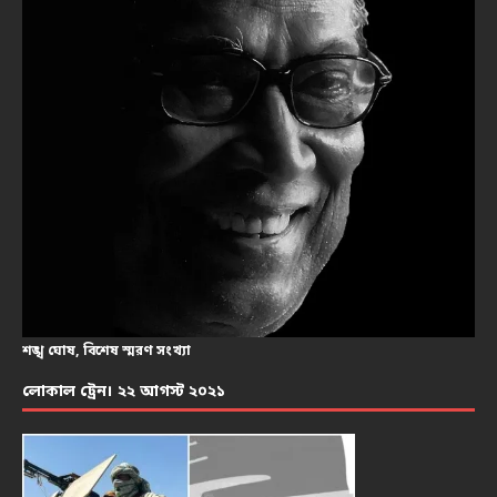
শঙ্খ ঘোষ, বিশেষ স্মরণ সংখ্যা
লোকাল ট্রেন। ২২ আগস্ট ২০২১