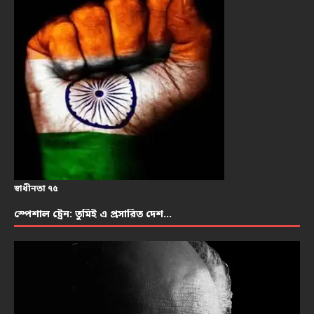
স্বাধীনতা ৭৫
স্পেশাল ট্রেন: তুমিই এ প্রসারিত দেশ…