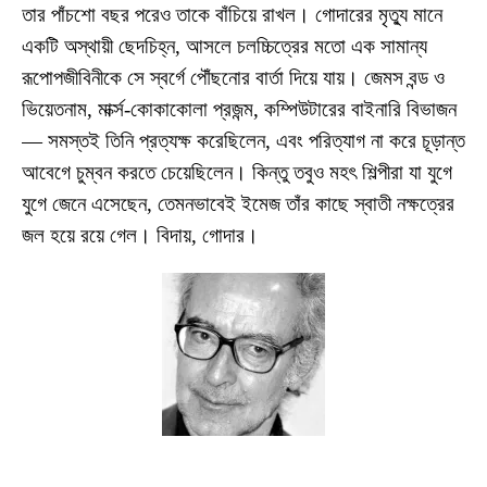
তার পাঁচশো বছর পরেও তাকে বাঁচিয়ে রাখল। গোদারের মৃত্যু মানে
একটি অস্থায়ী ছেদচিহ্ন, আসলে চলচ্চিত্রের মতো এক সামান্য
রূপোপজীবিনীকে সে স্বর্গে পৌঁছনোর বার্তা দিয়ে যায়। জেমস বন্ড ও
ভিয়েতনাম, মার্ক্স-কোকাকোলা প্রজন্ম, কম্পিউটারের বাইনারি বিভাজন
— সমস্তই তিনি প্রত্যক্ষ করেছিলেন, এবং পরিত্যাগ না করে চূড়ান্ত
আবেগে চুম্বন করতে চেয়েছিলেন। কিন্তু তবুও মহৎ শিল্পীরা যা যুগে
যুগে জেনে এসেছেন, তেমনভাবেই ইমেজ তাঁর কাছে স্বাতী নক্ষত্রের
জল হয়ে রয়ে গেল। বিদায়, গোদার।