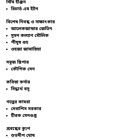
স্টিম ইঞ্জিন
রিচার্ড এম ইটন
বিশেষ নিবন্ধ ও সাক্ষাৎকার
আলেকজান্ডার জেভিন
সুমন কল্যাণ মৌলিক
পীযূষ গুহ
ওহজা জামাতিয়া
সবুজ স্লিপার
কৌশিক সেন
কবিতা কর্নার
সিদ্ধার্থ বসু
গল্পের কামরা
দেবাশিস সরকার
হীরক সেনগুপ্ত
প্রবন্ধের ক্যুপ
শুভদীপ ঘোষ