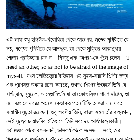
এই ভাষা শুধু হলিউড-বিরোধিতা থেকে জাত নয়, জড়ের পৃথিবীতে যে
ভয়, পণ্যের পৃথিবীতে যে আতঙ্ক, তা থেকে মুক্তির আকাঙ্খায়
গোদার প্রতিচ্ছায়া চান না। কিন্তু এক ‘অপর’-কে খুঁজে চলেন। ‘I
need an other, so as not to be afraid of the image of
myself.’ যখন চলচ্চিত্রের ইতিহাস এই সুইস-ফরাসি শিল্পীর জন্য
এক প্রশস্ত অধ্যায় রচনা করেছে, তখনও শিল্পের উৎকর্ষে তিনি যে
বার্গম্যান, বুনুয়েল, আন্তোনিওনি বা তারকোভস্কির পাশে হাঁটেন, তা
নয়, বরং গোদারের অনেক রক্তাক্ত পতন চিহ্নিত করা যায় যাতে
ক্ষমাহীন মূঢ়তা রয়েছে। তবু স্মরণীয় তিনি, কারণ সময় তাঁর বাহুলগ্না,
সেই সূত্রে ছায়াছবির ইতিহাসে তিনি সবচেয়ে আর্তপ্রশ্নকারী।
ধ্বনিতত্ত্ব থেকে বক্ষবন্ধনী, ভাস্কর্য থেকে সসেজ— সবই তাঁর
জিজ্ঞাসার অন্তর্ভুক্ত। তাঁর কোনও বক্তব্যই বদ্ধবয়ান নয়। তা নিজে