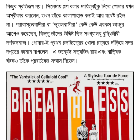
কিছুর প্রতিরূপ নয়। সিনেমায় গল্প বলার দায়িত্বটুকু নিতে গোদার যখন
অস্বীকার করলেন, তখন তাঁকে কালাপাহাড় বলাই আর যথেষ্ট রইল
না। পরাবাস্তববাদীরা বা ‘ভূতলবাসীরা’ কেউ কেউ এরকম ভাংচুর
আগেও করেছেন, কিন্তু তাঁদের উদ্দিষ্ট ছিল সংখ্যালঘু বুদ্ধিজীবী
দর্শকসমাজ। গোদার-ই প্রথম চলচ্চিত্রের খোলা চত্বরে দাঁড়িয়ে সদর
দপ্তরে কামান দাগলেন। এ জন্যেই সত্যজিৎ রায় এবং ঋত্বিক
ঘটকও তাঁকে প্রবর্তকের সম্মান দিতেন।