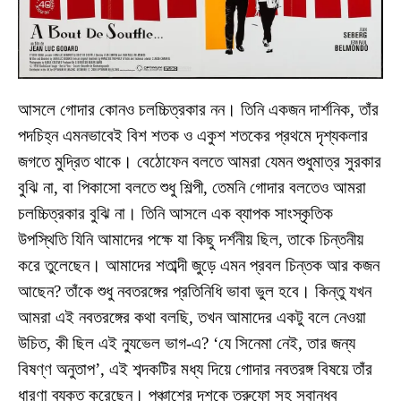
আসলে গোদার কোনও চলচ্চিত্রকার নন। তিনি একজন দার্শনিক, তাঁর
পদচিহ্ন এমনভাবেই বিশ শতক ও একুশ শতকের প্রথমে দৃশ্যকলার
জগতে মুদ্রিত থাকে। বেঠোফেন বলতে আমরা যেমন শুধুমাত্র সুরকার
বুঝি না, বা পিকাসো বলতে শুধু শিল্পী, তেমনি গোদার বলতেও আমরা
চলচ্চিত্রকার বুঝি না। তিনি আসলে এক ব্যাপক সাংস্কৃতিক
উপস্থিতি যিনি আমাদের পক্ষে যা কিছু দর্শনীয় ছিল, তাকে চিন্তনীয়
করে তুলেছেন। আমাদের শতাব্দী জুড়ে এমন প্রবল চিন্তক আর কজন
আছেন? তাঁকে শুধু নবতরঙ্গের প্রতিনিধি ভাবা ভুল হবে। কিন্তু যখন
আমরা এই নবতরঙ্গের কথা বলছি, তখন আমাদের একটু বলে নেওয়া
উচিত, কী ছিল এই ন্যুভেল ভাগ-এ? ‘যে সিনেমা নেই, তার জন্য
বিষণ্ণ অনুতাপ’, এই শব্দকটির মধ্য দিয়ে গোদার নবতরঙ্গ বিষয়ে তাঁর
ধারণা ব্যক্ত করেছেন। পঞ্চাশের দশকে ত্রুফো সহ সবান্ধব