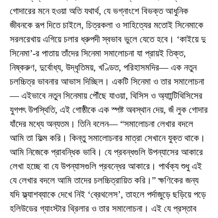
গোদারের মনে হওয়া অতি যথার্থ, যে ভগ্নাংশে বিভক্ত আধুনিক
জীবনকে রূপ দিতে চাইলে, চিত্রকলা ও সাহিত্যের মতোই সিনেমাকে
সরলরেখায় এগিয়ে চলার ধ্রুপদী স্বভাব ভুলে যেতে হবে। ‘কাইয়ে দু
সিনেমা’-র পাতায় তাঁদের সিনেমা সমালোচনা যা প্রায়ই তিক্ত,
নিষ্করুণ, দুর্বোধ্য, উদ্ধৃতিময়, খণ্ডিত, পরিহাসমদির— এক নতুন
চলচ্চিত্র ভাবনার আভাস দিচ্ছিল। একটি সিনেমা ও তার সমালোচনা
— এইভাবে নতুন সিনেমায় পৌঁছে যাওয়া, থিসিস ও অ্যাান্টিথিসিসের
যুগপৎ উপস্থিতি, এই গোষ্ঠীকে এক স্পষ্ট অবস্থান দেয়, জঁ লুক গোদার
যাঁদের মধ্যে অন্যতম। তিনি বলেন— “সমালোচনা লেখার বদলে
আমি তা ফিল্ম করি। কিন্তু সমালোচনার মাত্রা সেখানে যুক্ত থাকে।
আমি নিজেকে প্রাবন্ধিক ভাবি। যে প্রবন্ধগুলি উপন্যাসের আকারে
লেখা হচ্ছে বা যে উপন্যাসগুলি প্রবন্ধের আকারে। পার্থক্য শুধু এই
যে লেখার বদলে আমি তাদের চলচ্চিত্রায়িত করি।” ক্ষণিকের জন্য
যদি ফ্ল্যাশব্যাকে দেখে নিই ‘ব্রেথলেস’, তাহলে পর্দাজুড়ে ছড়িয়ে পড়ে
হলিউডের গ্যাংস্টার থ্রিলার ও তার সমালোচনা। এই যে প্রস্তাব