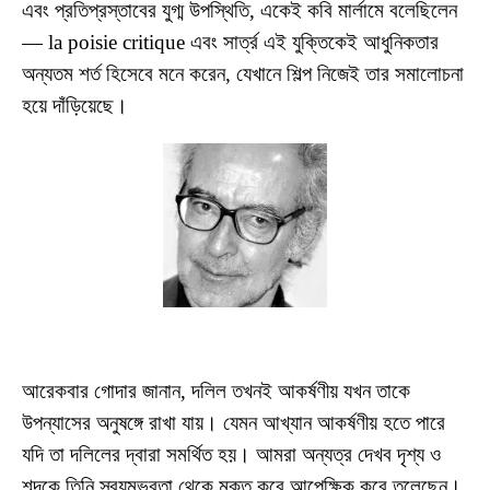
এবং প্রতিপ্রস্তাবের যুগ্ম উপস্থিতি, একেই কবি মার্লামে বলেছিলেন
— la poisie critique এবং সার্ত্র এই যুক্তিকেই আধুনিকতার
অন্যতম শর্ত হিসেবে মনে করেন, যেখানে শিল্প নিজেই তার সমালোচনা
হয়ে দাঁড়িয়েছে।
আরেকবার গোদার জানান, দলিল তখনই আকর্ষণীয় যখন তাকে
উপন্যাসের অনুষঙ্গে রাখা যায়। যেমন আখ্যান আকর্ষণীয় হতে পারে
যদি তা দলিলের দ্বারা সমর্থিত হয়। আমরা অন্যত্র দেখব দৃশ্য ও
শব্দকে তিনি স্বয়ম্ভরতা থেকে মুক্ত করে আপেক্ষিক করে তুলেছেন।