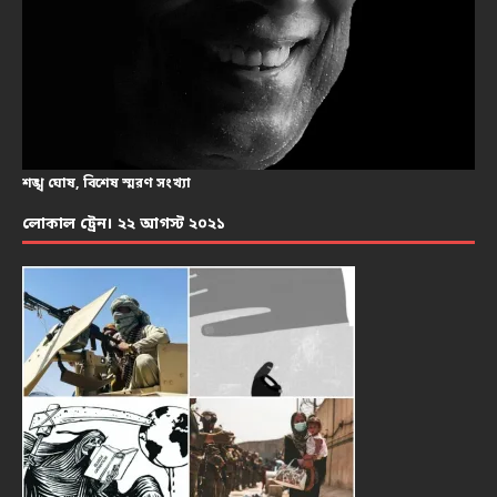
শঙ্খ ঘোষ, বিশেষ স্মরণ সংখ্যা
লোকাল ট্রেন। ২২ আগস্ট ২০২১