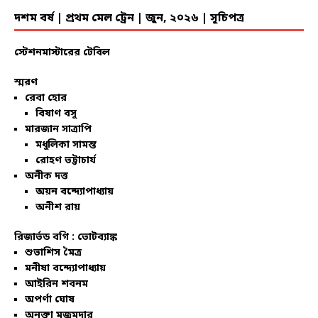
দশম বর্ষ | প্রথম মেল ট্রেন | জুন, ২০২৬ | সূচিপত্র
স্টেশনমাস্টারের টেবিল
স্মরণ
রেবা হোর
বিষাণ বসু
মারজান সাত্রাপি
মধুলিকা সামন্ত
রোহণ ভট্টাচার্য
অনীক দত্ত
অয়ন বন্দ্যোপাধ্যায়
অনীশ রায়
রিজার্ভড বগি :
ভোটব্যাঙ্ক
শুভাশিস মৈত্র
মনীষা বন্দ্যোপাধ্যায়
আইরিন শবনম
অপর্ণা ঘোষ
অনুক্তা মজুমদার