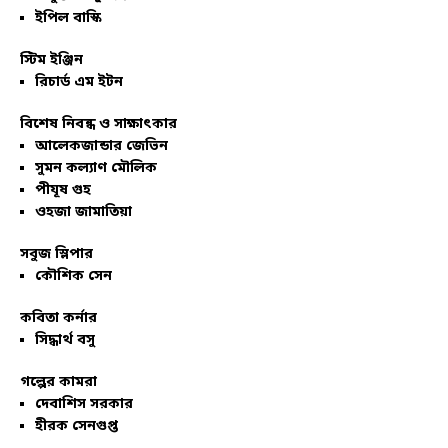
ইপিল বাস্কি
স্টিম ইঞ্জিন
রিচার্ড এম ইটন
বিশেষ নিবন্ধ ও সাক্ষাৎকার
আলেকজান্ডার জেভিন
সুমন কল্যাণ মৌলিক
পীযূষ গুহ
ওহজা জামাতিয়া
সবুজ স্লিপার
কৌশিক সেন
কবিতা কর্নার
সিদ্ধার্থ বসু
গল্পের কামরা
দেবাশিস সরকার
হীরক সেনগুপ্ত