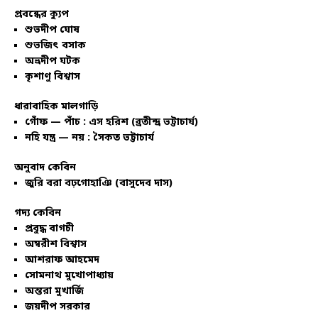
প্রবন্ধের ক্যুপ
শুভদীপ ঘোষ
শুভজিৎ বসাক
অভ্রদীপ ঘটক
কৃশাণু বিশ্বাস
ধারাবাহিক মালগাড়ি
গোঁফ — পাঁচ : এস হরিশ (ব্রতীন্দ্র ভট্টাচার্য)
নহি যন্ত্র — নয় : সৈকত ভট্টাচার্য
অনুবাদ কেবিন
জুরি বরা বঢ়গোহাঞি (বাসুদেব দাস)
গদ্য কেবিন
প্রবুদ্ধ বাগচী
অম্বরীশ বিশ্বাস
আশরাফ আহমেদ
সোমনাথ মুখোপাধ্যায়
অন্তরা মুখার্জি
জয়দীপ সরকার