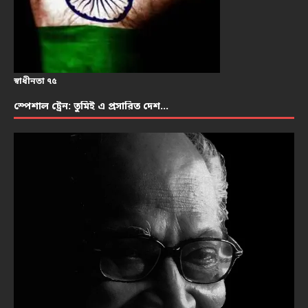
স্বাধীনতা ৭৫
স্পেশাল ট্রেন: তুমিই এ প্রসারিত দেশ…