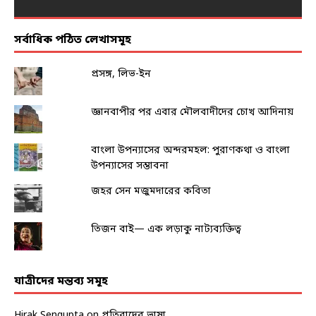
সর্বাধিক পঠিত লেখাসমূহ
প্রসঙ্গ, লিভ-ইন
জ্ঞানবাপীর পর এবার মৌলবাদীদের চোখ আদিনায়
বাংলা উপন্যাসের অন্দরমহল: পুরাণকথা ও বাংলা
উপন্যাসের সম্ভাবনা
জহর সেন মজুমদারের কবিতা
তিজন বাই— এক লড়াকু নাট্যব্যক্তিত্ব
যাত্রীদের মন্তব্য সমূহ
Hirak Sengupta
on
প্রতিবাদের ভাষা