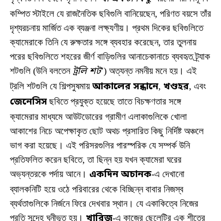
কম্পিত স্টাইলে যে রাজনৈতিক ছবিগুলি বানিয়েছেন, পরিণত বয়সে তাঁর
দৃশ্যরচনায় মার্জিত এক ব্যঞ্জনা লক্ষ্যণীয়। প্রথম দিকের ছবিগুলিতে
ক্যামেরাকে তিনি যে রুক্ষতার সঙ্গে ব্যবহার করেছেন, তার তুলনায়
পরের ছবিগুলিতে শহরের জীর্ণ বাড়িগুলির আনাচেকানাচে ব্যবহৃত ট্র্যাক
শটগুলি (উনি বলতেন
ট্রলি শট
’) অত্যন্ত নমনীয় মনে হয়। এই
ট্রলি শটগুলি যে শিল্পসুষমায়
আকালের সন্ধানে
,
খণ্ডহর
, এবং
জেনেসিস
ছবিতে প্রযুক্ত হয়েছে তাতে বিচক্ষণতার সঙ্গে
ক্যামেরার মাধ্যমে আউটডোরের গ্রামীণ এলাকাগুলিকে খোলা
আকাশের নিচে অপেক্ষাকৃত ছোট অথচ প্রসারিত কিছু নির্দিষ্ট অঞ্চলে
ভাগ করা হয়েছে। এই পরিসরগুলির পারস্পরিক যে সম্পর্ক উনি
প্রতিফলিত করেন ছবিতে, তা ছিন্ন হয় যখন ক্যামেরা ঘরের
অভ্যন্তরকে পর্দায় আনে।
একদিন অচানক
-এ দেখানো
ব্যালকনিটি হয়ে ওঠে পরিবারের থেকে বিচ্ছিন্ন বাবার নিজস্ব
ব্যর্থতাগুলিকে নির্জনে ফিরে দেখবার স্থান। যে একাকিত্বে নিজের
প্রতি সন্দেহ ঘনীভূত হয়।
খারিজ
-এ কাজের ছেলেটির এক শীতের