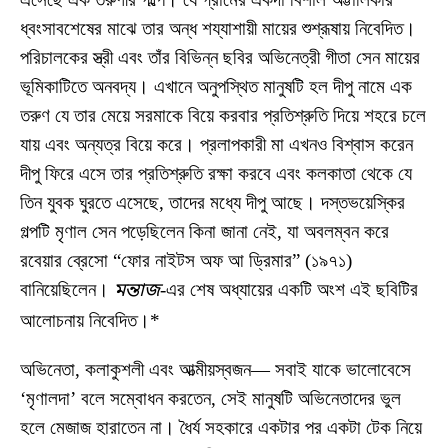
ধ্বংসাবশেষের মাঝে তার অন্ধ শয্যাশায়ী মায়ের শুশ্রূষায় নিবেদিত।
পরিচালকের স্ত্রী এবং তাঁর বিভিন্ন ছবির অভিনেত্রী গীতা সেন মায়ের
ভূমিকাটিতে অনবদ্য। এখানে অনুপস্থিত মানুষটি হল দীপু নামে এক
তরুণ যে তার মেয়ে সরমাকে বিয়ে করবার প্রতিশ্রুতি দিয়ে শহরে চলে
যায় এবং অন্যত্র বিয়ে করে। প্রলাপকারী মা এখনও বিশ্বাস করেন
দীপু ফিরে এসে তার প্রতিশ্রুতি রক্ষা করবে এবং কলকাতা থেকে যে
তিন যুবক ঘুরতে এসেছে, তাদের মধ্যে দীপু আছে। দস্তভয়েস্কির
গল্পটি মৃণাল সেন পড়েছিলেন কিনা জানা নেই, যা অবলম্বন করে
রবেয়ার ব্রেসো “ফোর নাইটস অফ আ ড্রিমার” (১৯৭১)
বানিয়েছিলেন।
মন্তাজ
-এর শেষ অধ্যায়ের একটি অংশ এই ছবিটির
আলোচনায় নিবেদিত।*
অভিনেতা, কলাকুশলী এবং আত্মীয়স্বজন— সবাই যাকে ভালোবেসে
‘মৃণালদা’ বলে সম্বোধন করতেন, সেই মানুষটি অভিনেতাদের ভুল
হলে মেজাজ হারাতেন না। ধৈর্য সহকারে একটার পর একটা টেক নিয়ে