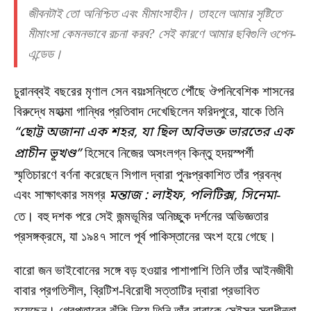
জীবনটাই তো অনিশ্চিত এবং মীমাংসাহীন। তাহলে আমার সৃষ্টিতে
মীমাংসা কেমনভাবে রচনা করব? সেই কারণে আমার ছবিগুলি ওপেন-
এন্ডেড।
চুরানব্বই বছরের মৃণাল সেন বয়ঃসন্ধিতে পৌঁছে ঔপনিবেশিক শাসনের
বিরুদ্ধে মহাত্মা গান্ধির প্রতিবাদ দেখেছিলেন ফরিদপুরে, যাকে তিনি
“ছোট্ট অজানা এক শহর, যা ছিল অবিভক্ত ভারতের এক
প্রাচীন ভূখণ্ড”
হিসেবে নিজের অসংলগ্ন কিন্তু হদয়স্পর্শী
স্মৃতিচারণে বর্ণনা করেছেন সিগাল দ্বারা পুনঃপ্রকাশিত তাঁর প্রবন্ধ
এবং সাক্ষাৎকার সমগ্র
মন্তাজ
: লাইফ, পলিটিক্স, সিনেমা
-
তে। বহু দশক পরে সেই জন্মভূমির অনিচ্ছুক দর্শনের অভিজ্ঞতার
প্রসঙ্গক্রমে, যা ১৯৪৭ সালে পূর্ব পাকিস্তানের অংশ হয়ে গেছে।
বারো জন ভাইবোনের সঙ্গে বড় হওয়ার পাশাপাশি তিনি তাঁর আইনজীবী
বাবার প্রগতিশীল, ব্রিটিশ-বিরোধী সত্তাটির দ্বারা প্রভাবিত
হয়েছেন। গ্রেপ্তারের ঝুঁকি নিয়ে তিনি তাঁর বাবাকে সেইসব স্বাধীনতা