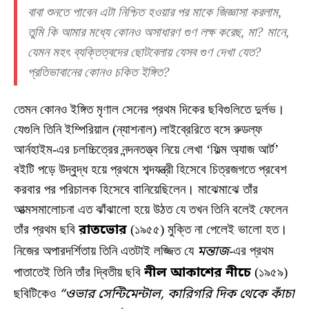
বাবা শুনতে পাবেন এটা নিশ্চিত হওয়ার পর মাকে জিজ্ঞাসা করলাম,
তুমি কি আমার মধ্যে কোনও অসাধারণ গুণ লক্ষ করেছ, মা? মানে,
যেমন মহৎ ব্যক্তিত্বদের ছোটবেলায় যেসব গুণ দেখা যেত?
প্রতিভাবানের কোনও চকিত ইঙ্গিত?
তেমন কোনও ইঙ্গিত মৃণাল সেনের প্রথম দিকের ছবিগুলিতে দুর্লভ।
যেগুলি তিনি ইম্পিরিয়াল (ন্যাশনাল) লাইব্রেরিতে বসে রুডল্ফ
আর্নহাইম-এর চলচ্চিত্রের নন্দনতত্ত্ব নিয়ে লেখা ‘ফিল্ম অ্যাজ আর্ট’
বইটি পড়ে উদ্বুদ্ধ হয়ে প্রথমে শব্দযন্ত্রী হিসেবে চিত্রজগতে প্রবেশ
করবার পর পরিচালক হিসেবে বানিয়েছিলেন। মাঝেমাঝে তাঁর
আত্মসমালোচনা এত ঝাঁঝালো হয়ে উঠত যে তখন তিনি বলেই ফেলেন
তাঁর প্রথম ছবি
রাতভোর
(১৯৫৫) মুক্তি না পেলেই ভালো হত।
নিজের অপারদর্শিতায় তিনি এতটাই লজ্জিত যে
মন্তাজ
-এর প্রথম
পাতাতেই তিনি তাঁর দ্বিতীয় ছবি
নীল আকাশের নীচে
(১৯৫৯)
ছবিটিকেও
“ওভার সেন্টিমেন্টাল, কারিগরি দিক থেকে কাঁচা