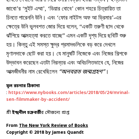
জাবো’র ‘সুইট এম্মা’, ‘ডিয়ার বোবে’ কোন শহরে চিত্রায়িত তা
চিনতে পারেননি উনি। এবং ‘ফোর নাইটস অফ আ ড্রিমার’-এর
ক্ষেত্রে উনি ভুলবশত জোর দিয়ে বলেন, “একটি তরুণী ছাদ থেকে
ঝাঁপিয়ে আত্মহত্যা করতে যাচ্ছে” এমন একটি দৃশ্য দিয়ে ছবিটি শুরু
হয়। কিন্তু এই সমস্ত ক্ষুদ্র প্রমাদগুলিকে বড় করে দেখলে
মৃণালদাকে ছোট করা হয়। যে মানুষটি নিজেকে এবং নিজের শিল্পকে
উদ্ভাবন করেছেন এতটা নিরন্তর এবং অবিচলিতভাবে যে, নিজের
আত্মজীবনীর নাম রেখেছিলেন
“অনবরত জন্মগ্রহণ”
।
মূল রচনার ঠিকানা
:
https://www.nybooks.com/articles/2018/05/24/mrinal-
sen-filmmaker-by-accident/
শ্রী
ইন্দ্রনীল চক্রবর্তী
র সৌজন্যে প্রাপ্ত
From
The New York Review of Books
Copyright © 2018 by James Quandt