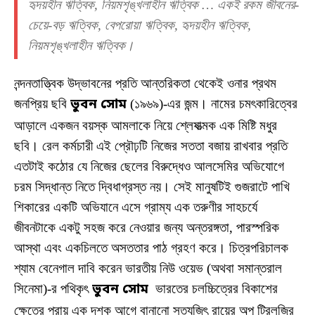
হৃদয়হীন ঋত্বিক, নিয়মশৃঙ্খলাহীন ঋত্বিক … একই রকম জীবনের-
চেয়ে-বড় ঋত্বিক, বেপরোয়া ঋত্বিক, হৃদয়হীন ঋত্বিক,
নিয়মশৃঙ্খলাহীন ঋত্বিক।
নন্দনতাত্ত্বিক উদ্ভাবনের প্রতি আন্তরিকতা থেকেই ওনার প্রথম
জনপ্রিয় ছবি
ভুবন সোম
(১৯৬৯)-এর জন্ম। নামের চমৎকারিত্বের
আড়ালে একজন বয়স্ক আমলাকে নিয়ে শ্লেষাত্মক এক মিষ্টি মধুর
ছবি। রেল কর্মচারী এই প্রৌঢ়টি নিজের সততা বজায় রাখবার প্রতি
এতটাই কঠোর যে নিজের ছেলের বিরুদ্ধেও আলসেমির অভিযোগে
চরম সিদ্ধান্ত নিতে দ্বিধাগ্রস্ত নয়। সেই মানুষটিই গুজরাটে পাখি
শিকারের একটি অভিযানে এসে গ্রাম্য এক তরুণীর সাহচর্যে
জীবনটাকে একটু সহজ করে নেওয়ার জন্য অন্তরঙ্গতা, পারস্পরিক
আস্থা এবং একচিলতে অসততার পাঠ গ্রহণ করে। চিত্রপরিচালক
শ্যাম বেনেগাল দাবি করেন ভারতীয় নিউ ওয়েভ (অথবা সমান্তরাল
সিনেমা)-র পথিকৃৎ
ভুবন সোম
ভারতের চলচ্চিত্রের বিকাশের
ক্ষেত্রে প্রায় এক দশক আগে বানানো সত্যজিৎ রায়ের অপু ট্রিলজির