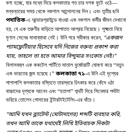
বলা হচ্ছে, যার মধ্যে দিয়ে কলকাতার গত চার দশক ফুটে ওঠে—
মন্বন্তরের সময় থেকে নকশাল আন্দোলনের দিন। এবং তৃতীয় ছবি
পদাতিক
-এ আন্ডারগ্রাউন্ডে যাওয়া এক নকশাল কর্মীর জীবন দেখানো
হয়, যে এক তরুণীর বাড়িতে আপাতত আশ্রয় নিয়েছে। সূক্ষ্মতা নিয়ে
মৃণাল সেনের মাথাব্যাথা নেই। উনি পরে স্বীকার করেন,
“একজন
প্যামফ্লেটিয়ার হিসেবে যদি নিজের বক্তব্য প্রকাশ করা
যায়, তাহলে তা হতে আমার বিন্দুমাত্র সংকোচ নেই।”
বিলাসবহুল এক ককটেল পার্টিতে মাতাল বুর্জোয়াটি ঘোষণা করে “নতুন
এক ভারতের জন্ম হয়েছে।”
কলকাতা ৭১
-এ উনি এই দৃশ্যের
পাশাপাশি কলকাতার বস্তিতে তারস্বরে চিৎকার করে কেঁদে ওঠা
বাচ্চাদের দৃশ্যকে আনেন এবং “হতাশা” শব্দটি দিয়ে সিনেমার পর্দাটা
ভরিয়ে তোলেন গোদারের ইন্টারটাইটেলিং-এর ধাঁচে।
“আমি যখন ব্ল্যাটেন্ট (মোটাদাগের) শব্দটি ব্যবহার করি,
তখন আমি তাকে যথার্থেই লিখি ইতিবাচক দিকটা