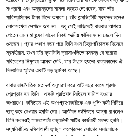
সংগ্রামী এবং অন্যান্যদের মামলা লড়তে দেখেছেন, যারা তাঁর
পারিশ্রমিকের টাকা দিতে অপারগ। তাঁর জন্মভিটেটি প্রশস্ত হলেও
লোকসংখ্যা সেখানে অল্প নয়। তবু সেই বাড়িতেই বারবার আশ্রয়
পেতেন এমন মানুষেরা যাদের নিকট আত্মীয় ফাঁসির জন্য জেলে দিন
গুনছেন। প্রায় পঞ্চাশ বছর পরে তিনি যখন চিত্রপরিচালক হিসেবে
স্বমহীয়ান, তখন তাঁর ফ্যামিলি ড্রামাগুলিতে দমবন্ধ যে ঘরোয়া
পরিবেশের নিপুণতা আমরা দেখি, তার উৎসে হয়তো বাল্যকালের ঐ
দিনগুলির স্মৃতির একটি বড় ভূমিকা আছে।
বাবার রাজনৈতিক মতাদর্শ অনুসরণ করে আট বছর বয়সে প্রথম
প্রেপ্তার হন তিনি। একটি প্রতিবাদ মিছিলে সামিল হওয়ার
অপরাধে। কনিষ্ঠতম এই অংশগ্রহণকারীকে এক পুলিশকর্মী পিটিয়ে
ছাতু করে দেওয়ার হুমকি দেয়। আজীবন মার্ক্সিজমে আস্থা রাখলেও
তিনি কখনওই ক্ষমতাশালী কম্যুনিস্ট পার্টির কার্ডধারী সদস্য হননি।
সদ্যনির্বাচিত দক্ষিণপন্থী তৃণমূল কংগ্রেসের সোচ্চার সমালোচক