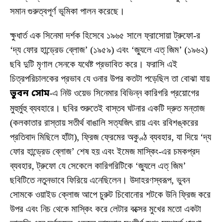
সমান গুরুত্বপূর্ণ ভূমিকা পালন করেছে।
ক্ষুধার্ত এক সিনেমা দর্শক হিসেবে ১৯৬৫ সালে ফ্রাসোয়া ট্রুফো-র
‘দ্য ফোর হান্ড্রেড ব্লোজ’ (১৯৫৯) এবং ‘জ্যুলে এত্ জিম’ (১৯৬২)
ছবি দুটি মৃণাল সেনকে যথেষ্ট প্রভাবিত করে। ফরাসি এই
চিত্রপরিচালকের প্রভাব যে ওনার উপর কতটা পড়েছিল তা বোঝা যায়
ভুবন সোম
-এ নিউ ওয়েভ সিনেমার বিভিন্ন কারিগরি প্রয়োগের
মুহুর্মুহু ব্যবহারে। ছবির শুরুতেই বাস্তব ঘটনার একটি দ্রুত মন্তাজ
(কলকাতার রাস্তায় সতীর্থ বাঙালি সত্যজিৎ রায় এবং রবিশঙ্করের
প্রতিবাদ মিছিলে হাঁটা), ফ্রিজ ফ্রেমের অকুণ্ঠ ব্যবহার, যা দিয়ে ‘দ্য
ফোর হান্ড্রেড ব্লোজ’ শেষ হয় এবং ইমেজ মাস্কিং-এর চমকপ্রদ
ব্যবহার, ট্রুফো যে সেকেলে কারিগরিটিকে ‘জ্যুলে এত্ জিম’
ছবিটিতে নতুনভাবে ফিরিয়ে এনেছিলেন। উদাহরণস্বরূপ, ভুবন
সোমকে ওয়াইড ক্লোজ আপে চুরুট চিবোনোর শটকে উনি ফ্রিজ করে
উপর এবং নিচ থেকে মাস্কিং করে লেটার বক্সের মুখের মতো একটা