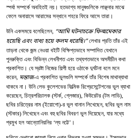
স্পর্ধা সম্পর্কে অবহিতই নয়। হতভাগ্য মানুষগুলিকে লাঞ্ছনার মাঝে
ফেলে অনায়াসে আরামের সন্ধানে শহরে ফিরে আসে তারা।
উনি একসময়ে বলেছিলেন,
“আমি ঘটনাচক্রে ফিল্মমেকার
হয়েছি এবং বাধ্য হয়ে কলম ধরেছি।”
লেখার প্রতি তাঁর এই
তাড়না থেকে জন্ম নেওয়া বইটি বিক্ষিপ্তভাবে সম্পাদিত যেখানে
পুনরুক্তি এবং বিভিন্ন লেখনীগত এবং তথ্যগতভাবে অসমীচীন কথা
প্রকাশিত। যে স্রষ্টা নিজের শিল্পী হয়ে ওঠাকে দুর্ঘটনা বলে মনে
করেন,
মন্তাজ
-এ প্রকাশিত ভুলগুলি সম্পর্কে তাঁর বিশেষ মাথাব্যাথা
থাকবে না। উনি লেভ কুলেশভের ফিল্মিক রিপ্রেসেন্টেশনের ভুল ব্যাখা
করেছেন, চিত্রপরিচালক (স্টর্ক, গ্লেজার), কিউরেটর (টম লাডি),
ছবির চরিত্রের নাম (ইয়োগো)-র ভুল বানান লিখেছেন, ছবির ভুল নাম
(স্টকার) লিখেছেন এবং বহু ছবির বিবরণ ভুল দিয়েছেন, যার মধ্যে
প্রমুখ হল আন্তোনিয়নির ‘ল্য নট্টে’।
ছবিতে দেখানো জায়গা নিয়ে ওনার বিভ্রম হওয়া সম্ভব। ইস্তভান