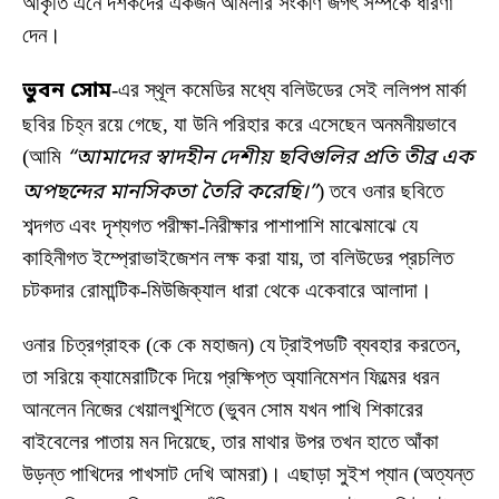
আকৃতি এনে দর্শকদের একজন আমলার সংকীর্ণ জগৎ সম্পর্কে ধারণা
দেন।
ভুবন সোম
-এর স্থূল কমেডির মধ্যে বলিউডের সেই ললিপপ মার্কা
ছবির চিহ্ন রয়ে গেছে, যা উনি পরিহার করে এসেছেন অনমনীয়ভাবে
(আমি
“আমাদের স্বাদহীন দেশীয় ছবিগুলির প্রতি তীব্র এক
অপছন্দের মানসিকতা তৈরি করেছি।”
) তবে ওনার ছবিতে
শব্দগত এবং দৃশ্যগত পরীক্ষা-নিরীক্ষার পাশাপাশি মাঝেমাঝে যে
কাহিনীগত ইম্প্রোভাইজেশন লক্ষ করা যায়, তা বলিউডের প্রচলিত
চটকদার রোমান্টিক-মিউজিক্যাল ধারা থেকে একেবারে আলাদা।
ওনার চিত্রগ্রাহক (কে কে মহাজন) যে ট্রাইপডটি ব্যবহার করতেন,
তা সরিয়ে ক্যামেরাটিকে দিয়ে প্রক্ষিপ্ত অ্যানিমেশন ফিল্মের ধরন
আনলেন নিজের খেয়ালখুশিতে (ভুবন সোম যখন পাখি শিকারের
বাইবেলের পাতায় মন দিয়েছে, তার মাথার উপর তখন হাতে আঁকা
উড়ন্ত পাখিদের পাখসাট দেখি আমরা)। এছাড়া সুইশ প্যান (অত্যন্ত