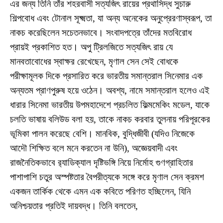
এর জন্য তিনি তাঁর শহরবাসী সত্যজিৎ রায়ের প্রথাসিদ্ধ সুচারু
শিল্পবোধ এবং টোনাল সূক্ষ্মতা, যা অন্য অনেকের অনুপ্রেরণাস্বরূপ, তা
নাকচ করেছিলেন সচেতনভাবে। সংবাদপত্রে তাঁদের মতবিরোধ
প্রায়ই প্রকাশিত হত। অপু ট্রিলজিতে সত্যজিৎ রায় যে
মানবতাবোধের স্বাক্ষর রেখেছেন, মৃণাল সেন সেই বোধকে
পরীক্ষামূলক দিকে প্রসারিত করে ভারতীয় সমান্তরাল সিনেমার এক
অন্যতম প্রাণপুরুষ হয়ে ওঠেন। অবশ্য, নামে সমান্তরাল হলেও এই
ধারার সিনেমা ভারতীয় উপমহাদেশে প্রচলিত ফিল্মমেকিং মডেল, যাকে
চলতি ভাষায় বলিউড বলা হয়, তাকে নাকচ করবার তুলনায় পরিপূরকের
ভূমিকা পালন করেছে বেশি। মানবিক, বুদ্ধিজীবী (যদিও নিজেকে
আদৌ শিক্ষিত বলে মনে করতেন না উনি), অজ্ঞেয়বাদী এবং
রাজনৈতিকভাবে র‍্যাডিক্যাল দৃষ্টিভঙ্গি নিয়ে নির্মোহ গুণগ্রাহিতার
পাশাপাশি চতুর অস্পষ্টতার বৈপরীত্যকে সঙ্গে করে মৃণাল সেন ক্রমশ
একজন তার্কিক থেকে এমন এক কবিতে পরিণত হচ্ছিলেন, যিনি
অনিশ্চয়তার প্রতিই দায়বদ্ধ। তিনি বলতেন,