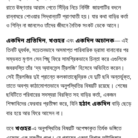
রাতে ঊষ্ণতার আরাম পেতে সিঁড়ির নিচে নির্দিষ্ট জায়গাটির বদলে
রান্নাঘরে শোওয়ার সিদ্ধান্তটি প্রাণঘাতী হয়। যার কথা বাড়ির কর্তা
ও গিন্নি না জানলেও তাঁদের জীবনে নৈতিক সংকট ডেকে আনে।
একদিন প্রতিদিন
,
খণ্ডহর
এবং
একদিন অচানক
— এই
তিনটি দ্ব্যর্থক, সচেতনভাবে অসমাপ্ত পারিবারিক ড্রামা বানানোর পর
সম্ভবত মৃণাল সেন পিছু ফিরে সামগ্রিকভাবে চিন্তা করে এগুলিকে
জবরদস্তি তাঁর ‘দ্য অ্যাবসেন্স ট্রিলজি’ হিসেবে অভিহিত করেন।
সেই ট্রিলজির দুই প্রান্তে কলকাতাকেন্দ্রিক যে দুটি ছবি অন্তর্ভুক্ত,
তাতে অবশ্য কাঠামোগতভাবে অনুপস্থিতির বিষয়টি রয়েছে। শেষের
ছবিটিতে পরিবারের সদস্যরা বিরক্তি সহ বাড়ির কর্তা, একজন
শিক্ষাবিদের ফেরবার প্রতীক্ষা করে, যিনি
হঠাৎ একদিন
বাড়ি ছেড়ে
বার হয়ে আর ফিরে আসেন না।
তবে
খণ্ডহর
-এ অনুপস্থিতির বিষয়টি অপেক্ষাকৃত তির্যক ভঙ্গিতে
এসেছে এক তরুণীর গল্পে। যে গ্রামের একদা বিশাল অট্টালিকার