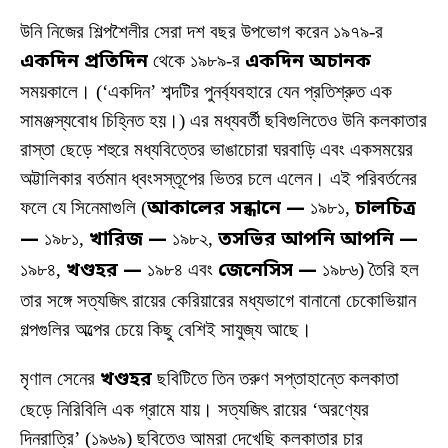
উনি নিজের শিল্পশৈলীর সেরা দশ বছর উপভোগ করেন ১৯৭৯-র
একদিন প্রতিদিন
থেকে ১৯৮৯-র
একদিন অচানক
সময়কালে। (‘একদিন’ শব্দটির পুনর্ব্যবহারে যেন প্রতিশ্রুত এক
সামঞ্জস্যবোধ চিহ্নিত হয়।) এর মধ্যবর্তী ছবিগুলিতেও উনি কলকাতার
রাস্তা ছেড়ে শহুরে মধ্যবিত্তের ভাঙাচোরা ঘরবাড়ি এবং একসময়ের
অট্টালিকার বর্তমান ধ্বংসস্তূপের ভিতর চলে এলেন। এই পরিবর্তনের
ফলে যে সিনেমাগুলি (
আকালের সন্ধানে —
১৯৮১,
চালচিত্র
—
১৯৮১,
খারিজ —
১৯৮২,
তসভির আপনি আপনি —
১৯৮৪,
খণ্ডহর —
১৯৮৪ এবং
জেনেসিস —
১৯৮৬) তৈরি হল
তার সঙ্গে সত্যজিৎ রায়ের কেরিয়ারের মধ্যভাগে বানানো চেকোভিয়ান
গল্পগুলির অল্পের চেয়ে কিছু বেশিই সাযুজ্য আছে।
মৃণাল সেনের
খণ্ডহর
ছবিটিতে তিন তরুণ সপ্তাহান্তে কলকাতা
ছেড়ে নিরিবিলি এক গ্রামে যায়। সত্যজিৎ রায়ের ‘অরণ্যের
দিনরাত্রি’ (১৯৬৯) ছবিতেও আমরা দেখেছি কলকাতার চার