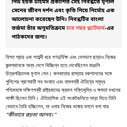
নিউ ইয়র্ক টাইমস প্রকাশিত সেই নিবন্ধতে মৃণাল 
সেনের জীবন দর্শন এবং কৃতি নিয়ে নির্মোহ এক 
আলোচনা করেছেন উনি। নিবন্ধটির বাংলা 
তর্জমা তাঁর অনুমতিক্রমে 
চার নম্বর প্ল্যাটফর্ম
-এর 
পাঠকদের জন্য।
বিগত প্রায় এক শতাব্দী ধরে গণদুর্ভিক্ষ এবং দেশভাগ ছাড়াও নিজের
জন্মস্থানকে অন্য দেশে বিচ্ছিন্ন হতে দেখেছিলেন বাঙালি
চিত্রপরিচালক মৃণাল সেন। কলকাতার রাস্তায় নকশালদের সঙ্গে
পুলিশের প্রাণঘাতী সব সংঘাত এবং বামপন্থী ঐতিহ্যে সমৃদ্ধ
পশ্চিমবঙ্গে দক্ষিণপন্থী রাষ্ট্রবাদের ক্রমশ শক্তিবৃদ্ধি ও ক্ষমতা দখলের
সাক্ষী ছিলেন তিনি। ঐতিহাসিক এই সংকটগুলিতে সাড়া দিতে তিনি
যেভাবে তৈরি হচ্ছিলেন, তা ওনার নিজের ভাষায় বললে বলা যায়
“কীভাবে রূঢ়তা আনব।
”