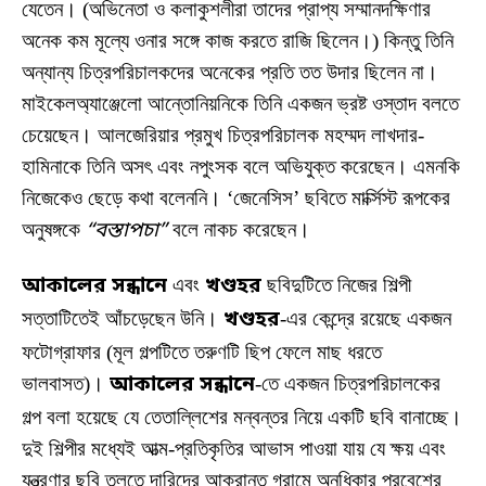
যেতেন। (অভিনেতা ও কলাকুশলীরা তাদের প্রাপ্য সম্মানদক্ষিণার
অনেক কম মূল্যে ওনার সঙ্গে কাজ করতে রাজি ছিলেন।) কিন্তু তিনি
অন্যান্য চিত্রপরিচালকদের অনেকের প্রতি তত উদার ছিলেন না।
মাইকেলঅ্যাঞ্জেলো আন্তোনিয়নিকে তিনি একজন ভ্রষ্ট ওস্তাদ বলতে
চেয়েছেন। আলজেরিয়ার প্রমুখ চিত্রপরিচালক মহম্মদ লাখদার-
হামিনাকে তিনি অসৎ এবং নপুংসক বলে অভিযুক্ত করেছেন। এমনকি
নিজেকেও ছেড়ে কথা বলেননি। ‘জেনেসিস’ ছবিতে মার্ক্সিস্ট রূপকের
অনুষঙ্গকে
“বস্তাপচা”
বলে নাকচ করেছেন।
আকালের সন্ধানে
এবং
খণ্ডহর
ছবিদুটিতে নিজের শিল্পী
সত্তাটিতেই আঁচড়েছেন উনি।
খণ্ডহর
-এর কেন্দ্রে রয়েছে একজন
ফটোগ্রাফার (মূল গল্পটিতে তরুণটি ছিপ ফেলে মাছ ধরতে
ভালবাসত)।
আকালের সন্ধানে
-তে একজন চিত্রপরিচালকের
গল্প বলা হয়েছে যে তেতাল্লিশের মন্বন্তর নিয়ে একটি ছবি বানাচ্ছে।
দুই শিল্পীর মধ্যেই আত্ম-প্রতিকৃতির আভাস পাওয়া যায় যে ক্ষয় এবং
যন্ত্রণার ছবি তুলতে দারিদ্রে আক্রান্ত গ্রামে অনধিকার প্রবেশের