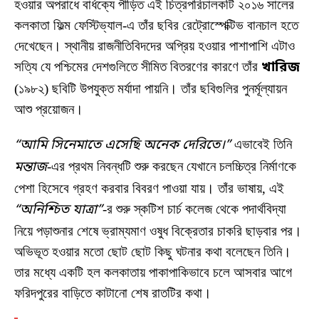
হওয়ার অপরাধে বার্ধক্যে পীড়িত এই চিত্রপরিচালকটি ২০১৬ সালের
কলকাতা ফিল্ম ফেস্টিভ্যাল-এ তাঁর ছবির রেট্রোস্পেক্টিভ বানচাল হতে
দেখেছেন। স্থানীয় রাজনীতিবিদদের অপ্রিয় হওয়ার পাশাপাশি এটাও
সত্যি যে পশ্চিমের দেশগুলিতে সীমিত বিতরণের কারণে তাঁর
খারিজ
(১৯৮২) ছবিটি উপযুক্ত মর্যাদা পায়নি। তাঁর ছবিগুলির পুনর্মূল্যায়ন
আশু প্রয়োজন।
“আমি সিনেমাতে এসেছি অনেক দেরিতে।”
এভাবেই তিনি
মন্তাজ
-এর প্রথম নিবন্ধটি শুরু করছেন যেখানে চলচ্চিত্র নির্মাণকে
পেশা হিসেবে গ্রহণ করবার বিবরণ পাওয়া যায়। তাঁর ভাষায়, এই
“অনিশ্চিত যাত্রা”
-র শুরু স্কটিশ চার্চ কলেজ থেকে পদার্থবিদ্যা
নিয়ে পড়াশুনার শেষে ভ্রাম্যমাণ ওষুধ বিক্রেতার চাকরি ছাড়বার পর।
অভিভূত হওয়ার মতো ছোট ছোট কিছু ঘটনার কথা বলেছেন তিনি।
তার মধ্যে একটি হল কলকাতায় পাকাপাকিভাবে চলে আসবার আগে
ফরিদপুরের বাড়িতে কাটানো শেষ রাতটির কথা।