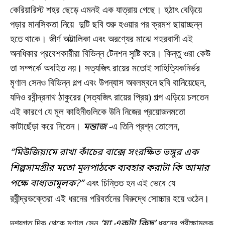
কেরিয়ারিস্ট শহর ছেড়ে এমনই এক যাত্রায় গেছে। হঠাৎ বেড়িয়ে
পড়ার মানসিকতা নিয়ে দুটি ছবি শুরু হওয়ার পর ক্রমশ ছায়াচ্ছন্ন
হতে থাকে। জীর্ণ অট্টালিকা এবং অরণ্যের মাঝে শহরবাসী এই
অনধিকার প্রবেশকারীরা বিভিন্ন টেনশন সৃষ্টি করে। কিন্তু ওরা কেউ
তা সম্পর্কে অবহিত নয়। সত্যজিৎ রায়ের মতোই সাহিত্যিকনির্ভর
মৃণাল সেনও বিভিন্ন গল্প এবং উপন্যাস অবলম্বনে ছবি বানিয়েছেন,
যদিও রবীন্দ্রনাথ ঠাকুরের (সত্যজিৎ রায়ের প্রিয়) গল্প এড়িয়ে চলতেন
এই কারণে যে মূল কাহিনীগুলিকে উনি নিজের প্রয়োজনমতো
কাটাছেঁড়া করে নিতেন।
মন্তাজ
-এ তিনি প্রশ্ন তোলেন,
“মিউজিয়ামে রাখা কাঁচের বাক্সে সংরক্ষিত ভঙ্গুর এক
শিল্পসামগ্রীর মতো মূলপাঠকে ব্যবহার করাটা কি আমার
পক্ষে বাধ্যতামূলক?”
এবং চিন্তিত হন এই ভেবে যে
রবীন্দ্রভক্তেরা এই ধরনের পরিবর্তনের বিরুদ্ধে সোচ্চার হয়ে ওঠেন।
দৃশ্যগত দিক থেকে মৃণাল সেন
‘যা একটা কিছু’
ধরনের পরীক্ষামূলক