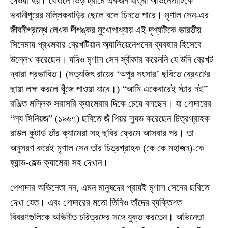
দেওয়া হয়। যেখানে ভিড় ট্রামে একজন যাত্রী অভিনেতাটিকে
ভবানীপুরের মল্লিকবাড়ির ছেলে বলে চিনতে পারে। মৃণাল সেন-এর
জীবনীগ্রন্থে লেখক দীপঙ্কর মুখোপাধ্যায় এই দৃশ্যটিকে ভারতীয়
সিনেমায় প্রথমবার ব্রেখটিয়ান অ্যালিয়েনেশনের ব্যবহার হিসেবে
উল্লেখ করেছেন। যদিও মৃণাল সেন স্বীকার করেননি যে উনি ব্রেখট
দ্বারা প্রভাবিত। (সত্যজিৎ রায়ের ‘অপুর সংসার’ ছবিতে ব্রেখটের
ছায়া লক্ষ করলে খুঁজে পাওয়া যাবে।) “আমি একেবারেই স্টার নই”
রঞ্জিত মল্লিক সরাসরি ক্যামেরার দিকে চেয়ে বলছেন। যা গোদারের
“ল্য সিনিয়জ” (১৯৬৭) ছবিতে জঁ পিয়র ল্যুড করেছেন চিত্রগ্রাহক
রাউল কুটার্ড তাঁর ক্যামেরা সহ ছবির ফ্রেমে আসবার পর। তা
অনুসরণ করেই মৃণাল সেন তাঁর চিত্রগ্রাহক (কে কে মহাজন)-কে
হ্যান্ড-হেল্ড ক্যামেরা সহ দেখান।
পেশাদার অভিনেতা নন, এমন মানুষদের প্রায়ই মৃণাল সেনের ছবিতে
দেখা যেত। এবং গোদারের মতো তিনিও তাঁদের ব্যক্তিগত
বিবরণগুলিকে অভিনীত চরিত্রদের সঙ্গে যুক্ত করতেন। অভিনেতা