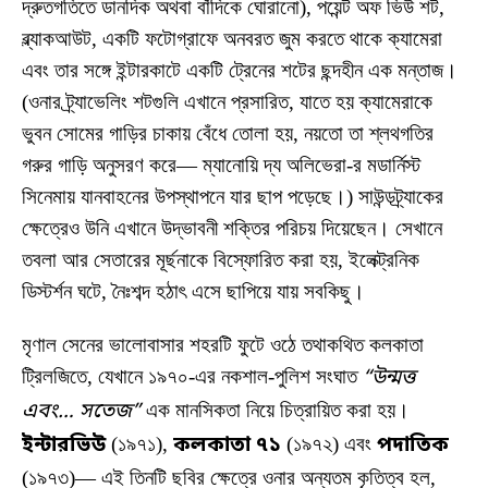
দ্রুতগতিতে ডানদিক অথবা বাঁদিকে ঘোরানো), পয়েন্ট অফ ভিউ শট,
ব্ল্যাকআউট, একটি ফটোগ্রাফে অনবরত জুম করতে থাকে ক্যামেরা
এবং তার সঙ্গে ইন্টারকাটে একটি ট্রেনের শটের ছন্দহীন এক মন্তাজ।
(ওনার ট্র্যাভেলিং শটগুলি এখানে প্রসারিত, যাতে হয় ক্যামেরাকে
ভুবন সোমের গাড়ির চাকায় বেঁধে তোলা হয়, নয়তো তা শ্লথগতির
গরুর গাড়ি অনুসরণ করে— ম্যানোয়ি দ্য অলিভেরা-র মডার্নিস্ট
সিনেমায় যানবাহনের উপস্থাপনে যার ছাপ পড়েছে।) সাউন্ডট্র্যাকের
ক্ষেত্রেও উনি এখানে উদ্ভাবনী শক্তির পরিচয় দিয়েছেন। সেখানে
তবলা আর সেতারের মূর্ছনাকে বিস্ফোরিত করা হয়, ইলেক্ট্রনিক
ডিস্টর্শন ঘটে, নৈঃশব্দ হঠাৎ এসে ছাপিয়ে যায় সবকিছু।
মৃণাল সেনের ভালোবাসার শহরটি ফুটে ওঠে তথাকথিত কলকাতা
ট্রিলজিতে, যেখানে ১৯৭০-এর নকশাল-পুলিশ সংঘাত
“উন্মত্ত
এবং… সতেজ”
এক মানসিকতা নিয়ে চিত্রায়িত করা হয়।
ইন্টারভিউ
(১৯৭১),
কলকাতা ৭১
(১৯৭২) এবং
পদাতিক
(১৯৭৩)— এই তিনটি ছবির ক্ষেত্রে ওনার অন্যতম কৃতিত্ব হল,