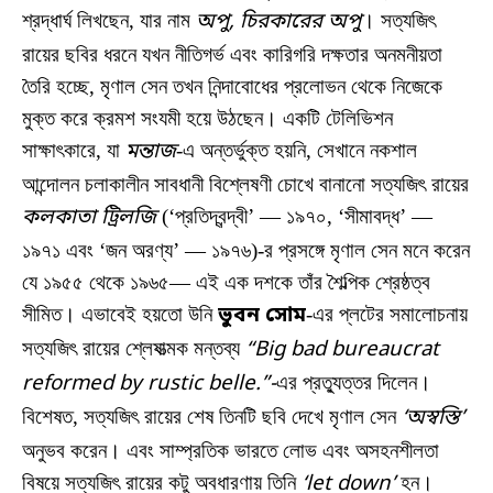
শ্রদ্ধার্ঘ লিখছেন, যার নাম
অপু, চিরকারের অপু
। সত্যজিৎ
রায়ের ছবির ধরনে যখন নীতিগর্ভ এবং কারিগরি দক্ষতার অনমনীয়তা
তৈরি হচ্ছে, মৃণাল সেন তখন নিন্দাবোধের প্রলোভন থেকে নিজেকে
মুক্ত করে ক্রমশ সংযমী হয়ে উঠছেন। একটি টেলিভিশন
সাক্ষাৎকারে, যা
মন্তাজ
-এ অন্তর্ভুক্ত হয়নি, সেখানে নকশাল
আন্দোলন চলাকালীন সাবধানী বিশ্লেষণী চোখে বানানো সত্যজিৎ রায়ের
কলকাতা ট্রিলজি
(‘প্রতিদ্বন্দ্বী’ — ১৯৭০, ‘সীমাবদ্ধ’ —
১৯৭১ এবং ‘জন অরণ্য’ — ১৯৭৬)-র প্রসঙ্গে মৃণাল সেন মনে করেন
যে ১৯৫৫ থেকে ১৯৬৫— এই এক দশকে তাঁর শৈল্পিক শ্রেষ্ঠত্ব
সীমিত। এভাবেই হয়তো উনি
ভুবন সোম
-এর প্লটের সমালোচনায়
সত্যজিৎ রায়ের শ্লেষাত্মক মন্তব্য
“
Big bad bureaucrat
reformed by rustic belle.”-
এর প্রত্যুত্তর দিলেন।
বিশেষত, সত্যজিৎ রায়ের শেষ তিনটি ছবি দেখে মৃণাল সেন
‘অস্বস্তি’
অনুভব করেন। এবং সাম্প্রতিক ভারতে লোভ এবং অসহনশীলতা
বিষয়ে সত্যজিৎ রায়ের কটু অবধারণায় তিনি
‘
let down’
হন।