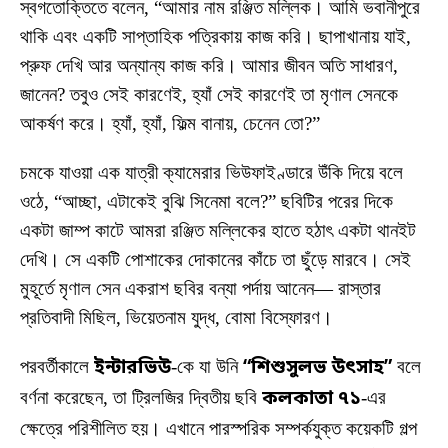
স্বগতোক্তিতে বলেন, “আমার নাম রঞ্জিত মল্লিক। আমি ভবানীপুরে
থাকি এবং একটি সাপ্তাহিক পত্রিকায় কাজ করি। ছাপাখানায় যাই,
প্রুফ দেখি আর অন্যান্য কাজ করি। আমার জীবন অতি সাধারণ,
জানেন? তবুও সেই কারণেই, হ্যাঁ সেই কারণেই তা মৃণাল সেনকে
আকর্ষণ করে। হ্যাঁ, হ্যাঁ, ফিল্ম বানায়, চেনেন তো?”
চমকে যাওয়া এক যাত্রী ক্যামেরার ভিউফাইণ্ডারে উঁকি দিয়ে বলে
ওঠে, “আচ্ছা, এটাকেই বুঝি সিনেমা বলে?” ছবিটির পরের দিকে
একটা জাম্প কাটে আমরা রঞ্জিত মল্লিকের হাতে হঠাৎ একটা থানইট
দেখি। সে একটি পোশাকের দোকানের কাঁচে তা ছুঁড়ে মারবে। সেই
মুহূর্তে মৃণাল সেন একরাশ ছবির বন্যা পর্দায় আনেন— রাস্তার
প্রতিবাদী মিছিল, ভিয়েতনাম যুদ্ধ, বোমা বিস্ফোরণ।
পরবর্তীকালে
ইন্টারভিউ
-কে যা উনি
“শিশুসুলভ উৎসাহ”
বলে
বর্ণনা করেছেন, তা ট্রিলজির দ্বিতীয় ছবি
কলকাতা ৭১
-এর
ক্ষেত্রে পরিশীলিত হয়। এখানে পারস্পরিক সম্পর্কযুক্ত কয়েকটি গল্প