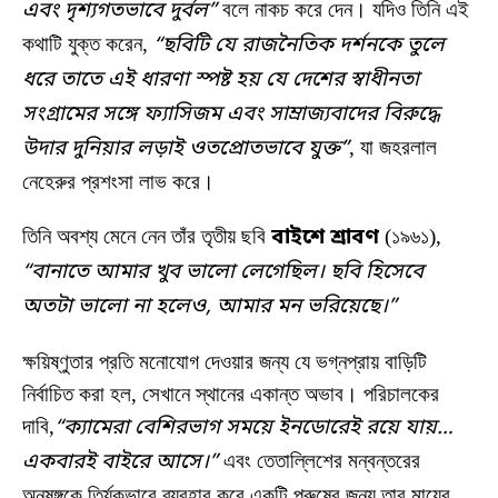
এবং দৃশ্যগতভাবে দুর্বল”
বলে নাকচ করে দেন। যদিও তিনি এই
কথাটি যুক্ত করেন,
“ছবিটি যে রাজনৈতিক দর্শনকে তুলে
ধরে তাতে এই ধারণা স্পষ্ট হয় যে দেশের স্বাধীনতা
সংগ্রামের সঙ্গে ফ্যাসিজম এবং সাম্রাজ্যবাদের বিরুদ্ধে
উদার দুনিয়ার লড়াই ওতপ্রোতভাবে যুক্ত”
, যা জহরলাল
নেহেরুর প্রশংসা লাভ করে।
তিনি অবশ্য মেনে নেন তাঁর তৃতীয় ছবি
বাইশে শ্রাবণ
(১৯৬১),
“বানাতে আমার খুব ভালো লেগেছিল। ছবি হিসেবে
অতটা ভালো না হলেও, আমার মন ভরিয়েছে।”
ক্ষয়িষ্ণুতার প্রতি মনোযোগ দেওয়ার জন্য যে ভগ্নপ্রায় বাড়িটি
নির্বাচিত করা হল, সেখানে স্থানের একান্ত অভাব। পরিচালকের
দাবি,
“ক্যামেরা বেশিরভাগ সময়ে ইনডোরেই রয়ে যায়…
একবারই বাইরে আসে।”
এবং তেতাল্লিশের মন্বন্তরের
অনুষঙ্গকে তির্যকভাবে ব্যবহার করে একটি পুরুষের জন্য তার মায়ের