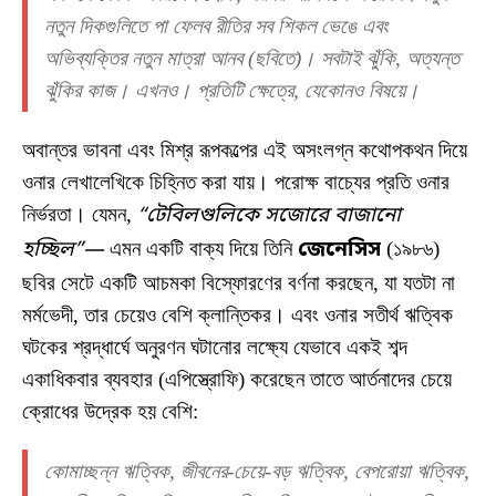
নতুন দিকগুলিতে পা ফেলব রীতির সব শিকল ভেঙে এবং
অভিব্যক্তির নতুন মাত্রা আনব (ছবিতে)। সবটাই ঝুঁকি, অত্যন্ত
ঝুঁকির কাজ। এখনও। প্রতিটি ক্ষেত্রে, যেকোনও বিষয়ে।
অবান্তর ভাবনা এবং মিশ্র রূপকল্পের এই অসংলগ্ন কথোপকথন দিয়ে
ওনার লেখালেখিকে চিহ্নিত করা যায়। পরোক্ষ বাচ্যের প্রতি ওনার
নির্ভরতা। যেমন,
“টেবিলগুলিকে সজোরে বাজানো
হচ্ছিল”—
এমন একটি বাক্য দিয়ে তিনি
জেনেসিস
(১৯৮৬)
ছবির সেটে একটি আচমকা বিস্ফোরণের বর্ণনা করছেন, যা যতটা না
মর্মভেদী, তার চেয়েও বেশি ক্লান্তিকর। এবং ওনার সতীর্থ ঋত্বিক
ঘটকের শ্রদ্ধার্ঘে অনুরণন ঘটানোর লক্ষ্যে যেভাবে একই শব্দ
একাধিকবার ব্যবহার (এপিস্ত্রোফি) করেছেন তাতে আর্তনাদের চেয়ে
ক্রোধের উদ্রেক হয় বেশি:
কোমাচ্ছন্ন ঋত্বিক, জীবনের-চেয়ে-বড় ঋত্বিক, বেপরোয়া ঋত্বিক,