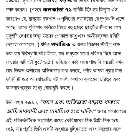
ভেবে।”
মৃণাল সেন এভাবেই
মন্তাজ-
এ নিজের বেপরোয়া মানসিকতা
স্পষ্ট করেন। (শহরে
কলকাতা ৭১
ছবিটি হিট হয় কিছুটা এই
কারণেও যে, রাস্তায় নকশাল ও পুলিশের লড়াইয়ের যে দৃশ্যগুলি এতে
আছে, তাতে পুলিশের গুলিতে নিহত বহু ছাত্র-ছাত্রীর জীবনের শেষ
মুহূর্তটি দেখবার জন্য তাদের শোকার্ত বন্ধু এবং আত্মীয়স্বজন ছবিটি
দেখতে আসতেন।) যদিও
পদাতিক
-এ ওনার নিজস্ব স্টাইল লক্ষ
করা যায় দীর্ঘস্থায়ী শটগুলিতে, যার মাধ্যমে ঘরের পরিসর দিয়ে আসা
যাওয়ার জটিলটা ফুটে ওঠে। ছবিতে একটা সময় পাঞ্জাবি মেয়েটি যখন
তার তিক্ত অতীতের অভিজ্ঞতার কথা বলছে, পর্দায় আমরা প্রায় টানা
দু’মিনিট ধরে আনএডিটেড শট দেখি, যেখানে ক্যামেরা চরিত্র এবং
আসবাবপত্রের মধ্যে ঘোরাঘুরি করছে।
উনি লক্ষ্য করছেন,
“বয়স এবং অভিজ্ঞতা বাড়তে থাকলে
আমি সাবধানী এবং সাদাসিধে হতে থাকি।”
ওনার কেরিয়ারের
এই পরিবর্তনটিকে সত্যজিৎ রায়ের কেরিয়ারের ঠিক উল্টো দিক হয়ে
ওঠে, যার প্রতি তিনি একটি অধ্যায়ে বুদ্ধিমত্তা এবং নম্রতার সঙ্গে