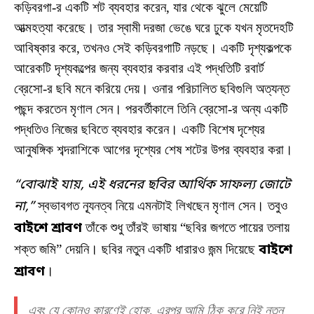
কড়িবরগা-র একটি শট ব্যবহার করেন, যার থেকে ঝুলে মেয়েটি
আত্মহত্যা করেছে। তার স্বামী দরজা ভেঙে ঘরে ঢুকে যখন মৃতদেহটি
আবিষ্কার করে, তখনও সেই কড়িবরগাটি নড়ছে। একটি দৃশ্যকল্পকে
আরেকটি দৃশ্যকল্পের জন্য ব্যবহার করবার এই পদ্ধতিটি রবার্ট
ব্রেসো-র ছবি মনে করিয়ে দেয়। ওনার পরিচালিত ছবিগুলি অত্যন্ত
পছন্দ করতেন মৃণাল সেন। পরবর্তীকালে তিনি ব্রেসো-র অন্য একটি
পদ্ধতিও নিজের ছবিতে ব্যবহার করেন। একটি বিশেষ দৃশ্যের
আনুষঙ্গিক শব্দরাশিকে আগের দৃশ্যের শেষ শটের উপর ব্যবহার করা।
“বোঝাই যায়, এই ধরনের ছবির আর্থিক সাফল্য জোটে
না,”
স্বভাবগত ন্যূনত্ব নিয়ে এমনটাই লিখছেন মৃণাল সেন। তবুও
বাইশে শ্রাবণ
তাঁকে শুধু তাঁরই ভাষায় “ছবির জগতে পায়ের তলায়
শক্ত জমি” দেয়নি। ছবির নতুন একটি ধারারও জন্ম দিয়েছে
বাইশে
শ্রাবণ
।
এবং যে কোনও কারণেই হোক, এরপর আমি ঠিক করে নিই নতুন