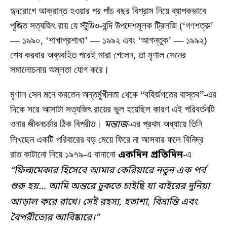
হৃদরোগে আক্রান্ত হওয়ার পর পাঁচ বছর বিশ্রাম নিয়ে ব্যাপকভাবে
পূজিত সত্যজিৎ রায় যে স্টুডিও-বন্দি উপদেশমূলক ট্রিলজি (‘গণশত্রু’
— ১৯৯০, ‘শাখাপ্রশাখা’ — ১৯৯২ এবং ‘আগন্তুক’ — ১৯৯২)
শেষ করবার অব্যবহিত পরেই মারা গেলেন, তা মৃণাল সেনের
সমালোচনায় অম্লতা যোগ করে।
মৃণাল সেন মনে করতেন অন্তর্মুখীনতা থেকে “বহির্জগতের বাস্তব”-এর
দিকে সরে আসাটা সত্যজিৎ রায়ের ভুল হয়েছিল কারণ এই পরিবর্তনটি
ওনার জীবনচর্চার ঠিক বিপরীত।
মন্তাজ
-এর প্রথম অধ্যায়ে তিনি
লিখছেন একটি পরিবারের বড় মেয়ে ফিরে না আসবার ফলে বিনিদ্র
রাত কাটানো নিয়ে ১৯৭৯-এ বানানো
একদিন প্রতিদিন
-এ
“ফিল্মমেকার হিসেবে আমার কেরিয়ারে নতুন এক পর্ব
শুরু হয়… আমি অন্তরে ঢুকতে চাইছি যা বাইরের দুনিয়া
আড়াল করে রাখে। সেই রহস্য, হতাশা, বিভ্রান্তি এবং
বৈপরীত্যের আবিষ্কারে।”