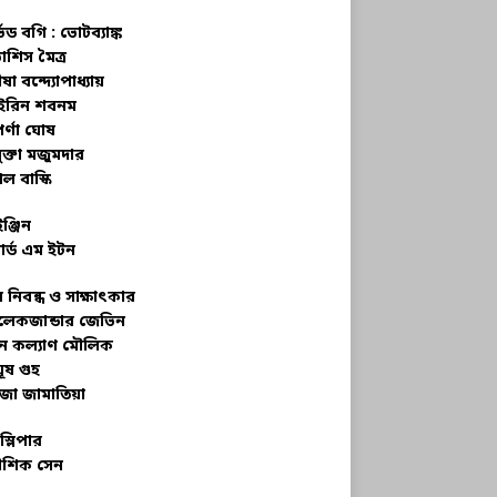
্ভড বগি :
ভোটব্যাঙ্ক
াশিস মৈত্র
ষা বন্দ্যোপাধ্যায়
রিন শবনম
র্ণা ঘোষ
ক্তা মজুমদার
ল বাস্কি
ইঞ্জিন
ার্ড এম ইটন
 নিবন্ধ ও সাক্ষাৎকার
েকজান্ডার জেভিন
মন কল্যাণ মৌলিক
ূষ গুহ
জা জামাতিয়া
স্লিপার
শিক সেন