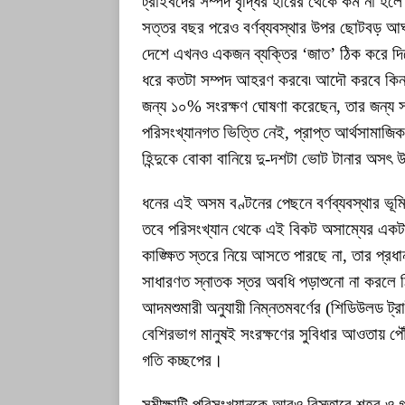
ট্রাইবদের সম্পদ বৃদ্ধির হারের থেকে কম না হলে
সত্তর বছর পরেও বর্ণব্যবস্থার উপর ছোটবড় আঘাত
দেশে এখনও একজন ব্যক্তির ‘জাত’ ঠিক করে দিচ্
ধরে কতটা সম্পদ আহরণ করবে৷ আদৌ করবে কিনা৷ 
জন্য ১০% সংরক্ষণ ঘোষণা করেছেন, তার জন্য
পরিসংখ্যানগত ভিত্তি নেই, প্রাপ্ত আর্থসামাজিক ত
হিন্দুকে বোকা বানিয়ে দু-দশটা ভোট টানার অসৎ উ
ধনের এই অসম বণ্টনের পেছনে বর্ণব্যবস্থার ভূ
তবে পরিসংখ্যান থেকে এই বিকট অসাম্যের একটা ব
কাঙ্ক্ষিত স্তরে নিয়ে আসতে পারছে না, তার প্রধান
সাধারণত স্নাতক স্তর অবধি পড়াশুনো না করল
আদমশুমারী অনুযায়ী নিম্নতমবর্ণের (শিডিউলড ট্র
বেশিরভাগ মানুষই সংরক্ষণের সুবিধার আওতায় প
গতি কচ্ছপের।
সমীক্ষাটি পরিসংখ্যানকে আরও বিস্তারে শহর ও 