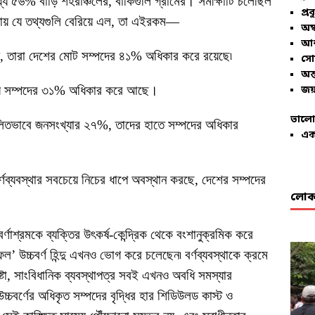
যে ৫৬% বাড়ি শহরাঞ্চলের, বাকিগুলি গ্রামের। সমীক্ষাটি চলেছিল
প্রব
ষায় যে তথ্যগুলি বেরিয়ে এল, তা এইরকম—
অম্
আশ
দু, তারা দেশের মোট সম্পদের ৪১% অধিকার করে রয়েছে৷
সো
অন্
তীয় সম্পদের ৩১% অধিকার করে আছে।
জয়
ভালো
লিতভাবে জনসংখ্যার ২৭%, তাদের হাতে সম্পদের অধিকার
এক
ণব্যবস্থার সবচেয়ে নিচের ধাপে অবস্থান করছে, দেশের সম্পদের
লোকা
বর্ণাশ্রমকে ব্যক্তির উৎকর্ষ-কেন্দ্রিক থেকে বংশানুক্রমিক করে
ফল’ উচ্চবর্ণ হিন্দু এখনও ভোগ করে চলেছেন৷ বর্ণব্যবস্থাকে ক্রমে
ষ্টা, সাংবিধানিক ব্যবস্থাপত্র সবই এখনও অবধি সমস্যার
চবর্ণের অধিকৃত সম্পদের বৃদ্ধির হার শিডিউলড কাস্ট ও