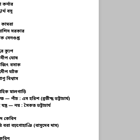
 কর্নার
ধার্থ বসু
র কামরা
বাশিস সরকার
ক সেনগুপ্ত
ধের ক্যুপ
ভদীপ ঘোষ
ভজিৎ বসাক
্রদীপ ঘটক
াণু বিশ্বাস
াহিক মালগাড়ি
ফ — পাঁচ : এস হরিশ (ব্রতীন্দ্র ভট্টাচার্য)
 যন্ত্র — নয় : সৈকত ভট্টাচার্য
াদ কেবিন
ি বরা বঢ়গোহাঞি (বাসুদেব দাস)
কেবিন