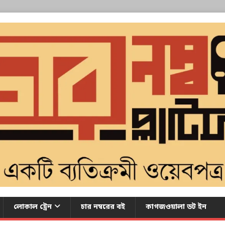
লোকাল ট্রেন
চার নম্বরের বই
কাগজওয়ালা ডট ইন