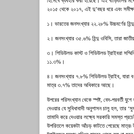
হিসেবে ব্যবহার করা হয়েছে। এই বাড়িগুলির মধ্
২০১৫ থেকে ২০১৭, এই দু’বছর ধরে এবং সমীক্
১। ভারতের জনসংখ্যার ২২.২৮% উচ্চবর্ণের হিন্
২। জনসংখ্যার ৩৫.৬% হিন্দু ওবিসি, তারা জা
৩। শিডিউলড কাস্ট ও শিডিউলড ট্রাইবরা সম্মি
১১.৩%।
৪। জনসংখ্যার ৭.৮% শিডিউলড ট্রাইব, যারা বর্
মাত্র ৩.৭% তাদের অধিকারে আছে।
উপরের পরিসংখ্যান থেকে স্পষ্ট, বেদ-পরবর্তী যুগে 
দেওয়ার যে সুবিধাবাদী অনুশাসন চালু হল, তার ‘সু
তামাদি করে দেওয়ার লক্ষ্যে সরকারি সমস্ত প্রচে
উপরিতলে কয়েকটা আঁচড় কাটতে পেরেছে মাত্র৷ উচ্