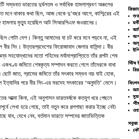
েলাটি সম্ভবত ভারতের দুর্বলতম ও সর্বাধিক হামলাপ্রবণ অঞ্চলের
রিজার
ত মনে থাকার কথা ছিল, আজ থেকে দু’বছর আগে, কাশ্মিরের এই
শুভ
্গি হামলায় মৃত্যু হয়েছিল আট সিআরপিএফ জওয়ানের।
মনী
আই
অপ
ছিল গোটা দেশ। কিন্তু আমাদের যা চট করে মনে পড়বে না, এই
অনু
ীর সিং। উত্তরপ্রদেশের ফিরোজাবাদ জেলার বাসিন্দা। বীর
ইপি
ন্য সহযোদ্ধাদের মতো শহিদের মর্যাদাপ্রাপ্তিতে তাঁর গল্পটা শেষ
স্টিম 
রই একখণ্ড জমিতে শেষকৃত্য সম্পাদন করতে গেলে তাঁদেরকে বাধা
রিচ
সিং ছোট জাত, গ্রামের জমিতে তাঁর সৎকার সম্ভব নয়৷ যাই হোক,
তক্ষেপ ইত্যাদির পরে বীর সিং-এর মরদেহ সৎকারের ‘অনুমতি’ মেলে।
বিশেষ
আল
সু
দু ভারতের আত্মা কিনা, এই অনুশাসন ভারতবর্ষকে কতযুগ ধরে পেছনে
পীয
ূর্বে লেখা হয়ে গেছে, তাই নতুন করে গল্পগাছা করার ইচ্ছে নেই৷
ওহ
ছে যাব, দেখে নেব, বর্তমান ভারতে সম্পদের জাতভিত্তিক
সবুজ 
কৌ