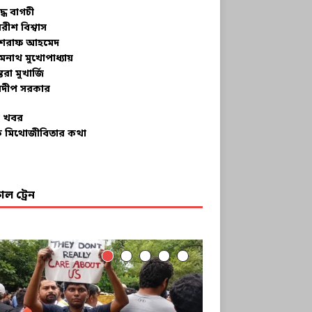
ুদ্ধ বাগচী
বরীশ বিশ্বাস
রাফ আহমেদ
মনাথ মুখোপাধ্যায়
তরা মুখার্জি
দীপ সরকার
 খবর
 মিথোজীবিতার কথা
ল ট্রেন