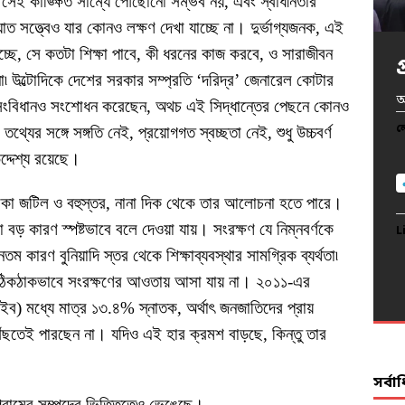
 সেই কাঙ্ক্ষিত সাম্যে পৌঁছোনো সম্ভব নয়, এবং স্বাধীনতার
 সত্ত্বেও যার কোনও লক্ষণ দেখা যাচ্ছে না। দুর্ভাগ্যজনক, এই
ছে, সে কতটা শিক্ষা পাবে, কী ধরনের কাজ করবে, ও সারাজীবন
উল্টোদিকে দেশের সরকার সম্প্রতি ‘দরিদ্র’ জেনারেল কোটার
খ
অ
অ
প
আ
 সংবিধানও সংশোধন করেছেন, অথচ এই সিদ্ধান্তের পেছনে কোনও
দ
ল
ল
ল
ল
থ্যের সঙ্গে সঙ্গতি নেই, প্রয়োগগত স্বচ্ছতা নেই, শুধু উচ্চবর্ণ
দ্দেশ্য রয়েছে।
ল
মিকা জটিল ও বহুস্তর, নানা দিক থেকে তার আলোচনা হতে পারে।
ড় কারণ স্পষ্টভাবে বলে দেওয়া যায়। সংরক্ষণ যে নিম্নবর্ণকে
L
L
L
L
তম কারণ বুনিয়াদি স্তর থেকে শিক্ষাব্যবস্থার সামগ্রিক ব্যর্থতা৷
L
ে ঠিকঠাকভাবে সংরক্ষণের আওতায় আসা যায় না। ২০১১-এর
াইব) মধ্যে মাত্র ১৩.৪% স্নাতক, অর্থাৎ জনজাতিদের প্রায়
ৌঁছতেই পারছেন না। যদিও এই হার ক্রমশ বাড়ছে, কিন্তু তার
সর্ব
গ্রামের সম্পদের ভিত্তিতেও ভেঙেছে।