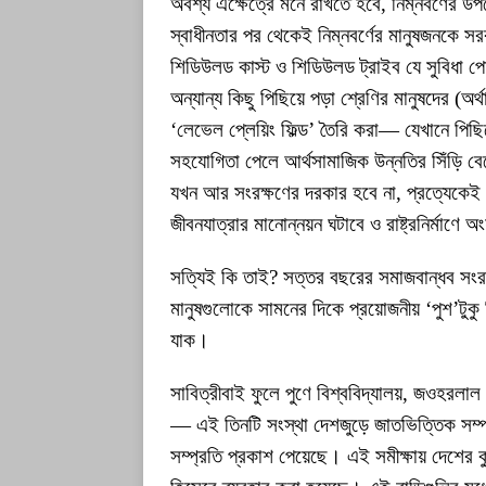
অবশ্য এক্ষেত্রে মনে রাখতে হবে, নিম্নবর্ণের উ
স্বাধীনতার পর থেকেই নিম্নবর্ণের মানুষজনকে সরক
শিডিউলড কাস্ট ও শিডিউলড ট্রাইব যে সুবিধা পে
অন্যান্য কিছু পিছিয়ে পড়া শ্রেণির মানুষদের (অর
‘লেভেল প্লেয়িং ফিল্ড’ তৈরি করা— যেখানে পিছিয়ে 
সহযোগিতা পেলে আর্থসামাজিক উন্নতির সিঁড়ি 
যখন আর সংরক্ষণের দরকার হবে না, প্রত্যেকেই 
জীবনযাত্রার মানোন্নয়ন ঘটাবে ও রাষ্ট্রনির্মাণে 
সত্যিই কি তাই? সত্তর বছরের সমাজবান্ধব সংর
মানুষগুলোকে সামনের দিকে প্রয়োজনীয় ‘পুশ’টুক
যাক।
সাবিত্রীবাই ফুলে পুণে বিশ্ববিদ্যালয়, জওহরলাল 
— এই তিনটি সংস্থা দেশজুড়ে জাতভিত্তিক সম্পদ
সম্প্রতি প্রকাশ পেয়েছে। এই সমীক্ষায় দেশের 