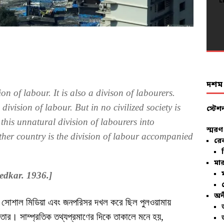
L
L
L
L
L
L
L
L
L
L
L
L
L
L
L
L
L
L
L
L
দশম ব
on of labour. It is also a divison of labourers.
division of labour. But in no civilized society is
স্টেশ
his unnatural division of labourers into
স্মরণ
her country is the division of labour accompanied
রে
মার
edkar. 1936.]
অন
, সোশাল মিডিয়া এবং জনপরিসর দখল করে ছিল পুলওয়ামায়
উতোর। সাম্প্রতিক তথ্যপ্রমাণের দিকে তাকালে মনে হয়,