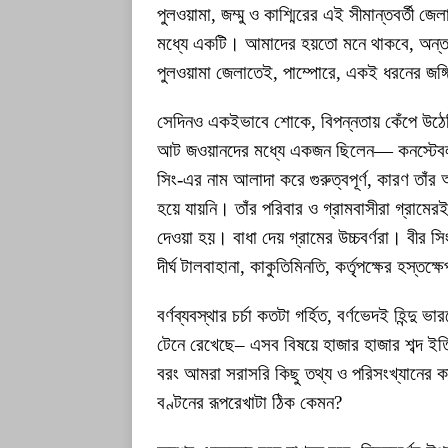
পুলওয়ামা, জম্মু ও কাশ্মিরের এই সীমান্তবর্তী জ
মধ্যে একটি। আমাদের হয়তো মনে থাকবে, অন্ত
পুলওয়ামা জেলাতেই, পাম্পোরে, একই ধরনের জঙ
সেদিনও একইভাবে শোকে, বিপন্নতায় কেঁপে উঠে
আট জওয়ানদের মধ্যে একজন ছিলেন— কনস্টেবল ব
সিং-এর নাম আলাদা করে গুরুত্বপূর্ণ, কারণ তাঁর অ
হয়ে যায়নি। তাঁর পরিবার ও গ্রামবাসীরা গ্রামে
দেওয়া হয়। বাধা দেয় গ্রামের উচ্চবর্ণরা। বীর 
দীর্ঘ টালবাহানা, কাকুতিমিনতি, কর্তৃপক্ষের হস্
বর্ণব্যবস্থার চর্চা কতটা গর্হিত, বর্ণভেদই হিন্
টেনে রেখেছে– এসব বিষয়ে হাজার হাজার শব্দ ইতিপ
বরং আমরা সরাসরি কিছু তথ্য ও পরিসংখ্যানের কা
বণ্টনের রূপরেখাটা ঠিক কেমন?