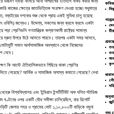
পরে উচ্চবর্ণ দ্বারা নামিয়ে আনা অপরাধের ইতিহাস নাকচ করার জন্য
কবিতা
ারি কাজের ক্ষেত্রে জাতভিত্তিক সংরক্ষণ দেওয়া হচ্ছে৷ শুধুমাত্র
সিদ্
ত, নব্বইয়ের দশকের শুরু থেকে প্রায় একই সুবিধা চালু হয়েছে
গল্পে
্থাৎ ওবিসি) জন্যেও। উদ্দেশ্য, সকলের জন্য ক্রমে ক্রমে একটা
দে
পড়া শ্রেণিগুলি গণতান্ত্রিক কল্যাণকামী রাষ্ট্রের সামান্য
হীর
বেয়ে দ্রুত উপরে উঠে আসতে পারবে। তারপর একটা সময় আসবে,
প্রবন্
মোটামুটি সমান আর্থসামাজিক অবস্থানে থেকে নিজেদের
শু
অংশ নেবে।
শু
অভ
কৃশ
ক্ষণ কি আদৌ ঐতিহাসিকভাবে পিছিয়ে থাকা শ্রেণির
ু দিতে পেরেছে? আর্থিক ও সামাজিক অসাম্য কমাতে পেরেছে? দেখা
ধারাব
গোঁ
নহি
নেহেরু বিশ্ববিদ্যালয় এবং ইন্ডিয়ান ইন্সটিটিউট অফ দলিত স্টাডিজ
অনুব
 বণ্টনের ওপর একটি যৌথ সমীক্ষা চালিয়েছিল, যার রিপোর্ট
জুর
কুড়িটি জেলার শহর ও গ্রামের মোট ১,১০,৮০০টি বাড়িকে নমুনা
গদ্য 