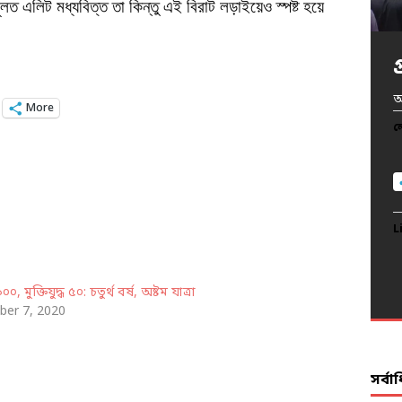
লত এলিট মধ্যবিত্ত তা কিন্তু এই বিরাট লড়াইয়েও স্পষ্ট হয়ে
খ
অ
অ
প
আ
More
দ
ল
ল
ল
ল
ল
L
L
L
L
L
 ১০০, মুক্তিযুদ্ধ ৫০: চতুর্থ বর্ষ, অষ্টম যাত্রা
er 7, 2020
সর্ব