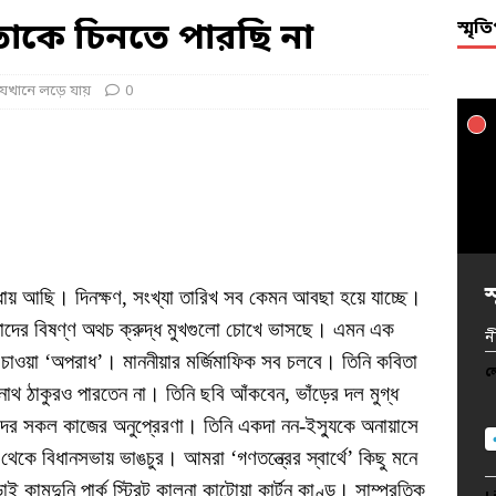
তাকে চিনতে পারছি না
স্মৃ
যেখানে লড়ে যায়
0
স
স
স
স
স
স
স
স
স
স
স
স
স
স
স
স
স
স
স
স
িধায় আছি। দিনক্ষণ, সংখ্যা তারিখ সব কেমন আবছা হয়ে যাচ্ছে।
দের বিষণ্ণ অথচ ক্রুদ্ধ মুখগুলো চোখে ভাসছে। এমন এক
ন
ন
ন
ন
ন
ন
ন
ন
ন
ন
ন
ন
ন
ন
ন
ন
ন
চাওয়া ‘অপরাধ’। মাননীয়ার মর্জিমাফিক সব চলবে। তিনি কবিতা
ন
ন
ন
ল
ল
ল
ল
ল
ল
ল
ল
ল
ল
ল
ল
ল
ল
ল
ল
ল
নাথ ঠাকুরও পারতেন না। তিনি ছবি আঁকবেন, ভাঁড়ের দল মুগ্ধ
ল
ল
ল
র সকল কাজের অনুপ্রেরণা। তিনি একদা নন-ইস্যুকে অনায়াসে
থেকে বিধানসভায় ভাঙচুর। আমরা ‘গণতন্ত্রের স্বার্থে’ কিছু মনে
 কামদুনি পার্ক স্ট্রিট কালনা কাটোয়া কার্টুন কাণ্ড। সাম্প্রতিক