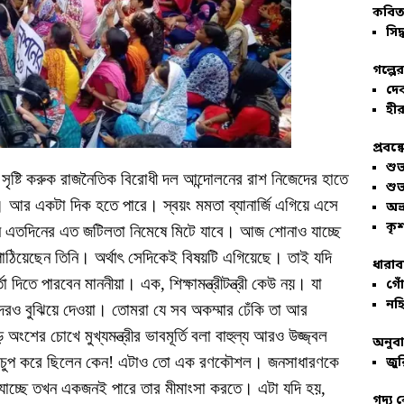
কবিতা
সিদ্
গল্পে
দে
হীর
প্রবন্
শু
 সৃষ্টি করুক রাজনৈতিক বিরোধী দল আন্দোলনের রাশ নিজেদের হাতে
শু
। আর একটা দিক হতে পারে। স্বয়ং মমতা ব্যানার্জি এগিয়ে এসে
অভ
কৃশ
খন এতদিনের এত জটিলতা নিমেষে মিটে যাবে। আজ শোনাও যাচ্ছে
 পাঠিয়েছেন তিনি। অর্থাৎ সেদিকেই বিষয়টি এগিয়েছে। তাই যদি
ধারাব
দিতে পারবেন মাননীয়া। এক, শিক্ষামন্ত্রীটন্ত্রী কেউ নয়। যা
গোঁ
নহি
 বুঝিয়ে দেওয়া। তোমরা যে সব অকম্মার ঢেঁকি তা আর
ের চোখে মুখ্যমন্ত্রীর ভাবমূর্তি বলা বাহুল্য আরও উজ্জ্বল
অনুব
নি চুপ করে ছিলেন কেন! এটাও তো এক রণকৌশল। জনসাধারণকে
জুর
 যাচ্ছে তখন একজনই পারে তার মীমাংসা করতে। এটা যদি হয়,
গদ্য 