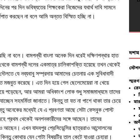
L
L
L
L
L
L
L
L
L
L
L
L
L
L
L
L
L
দিনের পর দিন ভবিষ্যতের শিক্ষকেরা নিজেদের যথার্থ দাবি সামনে
L
L
L
্ণপাত করছেন না বলে আমি অন্তত বিস্মিত হচ্ছি না।
দশম ব
ারছি না বলে। বামপন্থী বাংলা অনেক দিন ধরেই দক্ষিণপন্থার হাত
থেকে বামপন্থী দলের একমাত্র চালিকাশক্তি হয়েছে তখন থেকেই
স্টেশ
ির দৌলতে যে নব্যবাবু সম্প্রদায় আমাদের চেতনায় এক সুবিধাবাদী
স্মরণ
িত্তি মজবুত করেছে। এত দিন হয়ে গেল ছেলেমেয়েরা না খেয়ে
রে
 হয়ে পড়েছেন, আর আমরা অধিকাংশ লোক শুধু সমাজমাধ্যমে তাদের
াচ্ছেন সহমর্মিতা জানাতে। কিন্তু তা যত না পাশে থাকা তার চেয়ে
মার
িন্তু অনেকের মধ্যেই যে এ প্রবণতা আছে সেটা ফেসবুক পোস্ট
্দেহে প্রথম থেকেই অনশনকারীদের সঙ্গে আছেন। তাদের
অন
ও আছেন। এখন যাদবপুর প্রেসিডেন্সির ছাত্ররাও আন্দোলনের
িন্তু কোথায় যেন গোটা বিষয়টির তাল কেটে যাওয়া চেহারা।