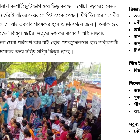
লাদা কম্পার্টমেন্টে ভাগ হয়ে ভিড় করছে। গোটা চত্বরেই কেমন
রিজার
তাঁরাই যাঁদের দেওয়ালে পিঠ ঠেকে গেছে। দীর্ঘ দিন ধরে সংসদীয়
শুভ
মনী
োলে তা আর একবার পরিষ্কার হবে অনশনস্থলে এলে। অবাক হয়ে
আই
রতেন! কিম্বা ষাটের, সত্তর দশকের বামেরা! অতি মাত্রায়
অপ
 মেলা মেলা পরিবেশ আর যাই হোক গণআন্দোলনের হাত শক্তিশালী
অনু
ইপি
য়েদের জন্য সত্যি সত্যি চিন্তা হচ্ছে।
স্টিম 
রিচ
বিশেষ
আল
সু
পীয
ওহ
সবুজ 
কৌ