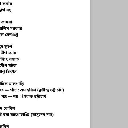
 কর্নার
ধার্থ বসু
র কামরা
বাশিস সরকার
ক সেনগুপ্ত
ধের ক্যুপ
ভদীপ ঘোষ
ভজিৎ বসাক
্রদীপ ঘটক
াণু বিশ্বাস
াহিক মালগাড়ি
ফ — পাঁচ : এস হরিশ (ব্রতীন্দ্র ভট্টাচার্য)
 যন্ত্র — নয় : সৈকত ভট্টাচার্য
াদ কেবিন
ি বরা বঢ়গোহাঞি (বাসুদেব দাস)
কেবিন