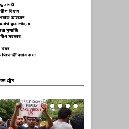
ুদ্ধ বাগচী
বরীশ বিশ্বাস
রাফ আহমেদ
মনাথ মুখোপাধ্যায়
তরা মুখার্জি
দীপ সরকার
 খবর
 মিথোজীবিতার কথা
ল ট্রেন