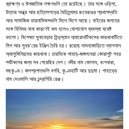
ব্রাহ্মণ্য ও উপজাতিক লক্ষণগুলি তো রয়েইছে। তার সঙ্গে ওড়িশা,
উত্তর অন্ধ্র আর ছত্তিসগড়ের বৈচিত্র্যময় রংবেরঙের প্রথাপদ্ধতি
আর সামাজিক ডায়নামিকসগুলি মিলে মিশে আছে। বাইরের জগতের
সঙ্গে বিনিময় নানা কারণেই কম হলেও যোগাযোগ ব্যবস্থা যথেষ্ট
ভালো। বিশেষত সুনাবেড়ায় হিন্দুস্তান অ্যারোনটিকসের কারখানাটিতে
মিগ আর সুখয়’য়ের ইঞ্জিন তৈরি হয়। রয়েছে দামনজোড়িতে ন্যাশনাল
অ্যালুমিনিয়মের কারখানা। চারদিকে পাহাড়-জঙ্গলঘেরা কোরাপুট শহর
পর্যটকদের জন্য সব পেয়েছির দেশ। নদীর নাম কোলাব, বংশধারা,
মছকুণ্ড। জলপ্রপাতগুলি বগরি, কুণ্ডহাটি আর দুদুমা। পাহাড়ের
নাম দেওমালি আর চন্দ্রগিরি রেঞ্জ।