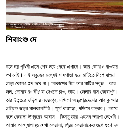
শিবাংশু দে
মনে হয় পৃথিবী এসে শেষ হয়ে গেছে এখানে। আর কোথাও যাওয়ার
পথ নেই। এই সবুজের মধ্যেই ঘাসপাতা হয়ে মাটিতে মিশে যাওয়া
ছাড়া কোনও গল্প হবে না। আকাশের নীল আর মাটির সবুজ। আর
জল, তোমার রং কী? যা দেখতে চাও, তাই। জেলার নাম কোরাপুট।
তার উত্তরে ওড়িশার নওরংপুর, দক্ষিণে অন্ধ্রপ্রদেশের আরাকু আর
ছত্তিসগড়ের মালকানগিরি। পূর্বে রায়গড়া, পশ্চিমে বস্তার। লোকে
বলে কেরালা ঈশ্বরের আবাস। কিন্তু তারা এইসব জায়গা দেখেনি।
আমার আদ্যোপান্ত দেখা কেরালা, প্রিয় কেরালাকেও গুণে গুণে দশ