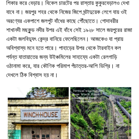
শিকার করে বেড়ায়। বিকেল চারটের পর রাস্তায় কুকুরবেড়ালও দেখা
যাবে না। জয়পুর শহর থেকে নিজের জিপে ঘন্টাদুয়েক লেগে যায় ওই
অরণ্যের একপাশে জলপুট বাঁধের কাছে পৌঁছোতে। গোদাবরীর
শাখানদী মছকুন্ড নদীর উপর এই বাঁধে সেই ১৯২৮ সালে জয়পুরের রাজা
একটা জলবিদ্যুৎ কেন্দ্র বানিয়ে ফেলেছিলেন। আজকেও যা প্রায়
অবিশ্বাস্য মনে হতে পারে। পাহাড়ের উপর থেকে টারবাইন কল
পর্যন্ত যাতায়াতের জন্য উইঞ্চমিলের সাহায্যে একটা রেলগাড়ি
ওঠানামা করে, যার কৌণিক পরিমাপ পঁচাত্তর-আশি ডিগ্রি। না
দেখলে ঠিক বিশ্বাস হয় না।