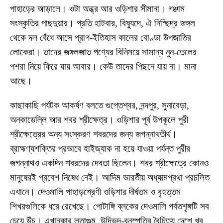
পাহাড়ের আড়ালে। ওটা অন্ধ্র আর ওড়িশার সীমানা। গঞ্জাম
সংস্কৃতির পাছদুয়ার। প্রতি হাটবার, বিষ্যুদে, ঐ নিশ্ছিদ্র জঙ্গল
থেকে দল বেঁধে আসে প্রাগ-ইতিহাস কালের বোণ্ডা উপজাতির
লোকেরা। তাদের জঙ্গলজাত পণ্যের বিনিময়ে সামান্য নুন-তেলের
পশরা নিয়ে ফিরে যায় আবার। কেউ তাদের পিছনে যায় না। মানা
আছে।
কাছাকাছি পর্যটক আকর্ষণ বলতে গুপ্তেশ্বর, নন্দপুর, সুনাবেড়া,
অনকাডেল্লি আর শবর শ্রীক্ষেত্র। ওড়িশার পূর্ব উপকূলে পুরী
শ্রীক্ষেত্রের অন্য সংস্করণ শবরদের জন্য জগন্নাথতীর্থ।
ব্রাহ্মণ্যশক্তির প্রভাবে হাইজ্যাক না হয়ে যাওয়া পর্যন্ত পুরীর
জগন্নাথও একদিন শবরদের দেবতা ছিলেন। শবর শ্রীক্ষেত্রে কোনও
মানুষেরই প্রবেশ নিষেধ নেই। আদিম ভারতীয় অধ্যাত্মপ্রথা প্রচলিত
এখানে। দেওমালি পাহাড়শ্রেণী ওড়িশার দীর্ঘতম ও বৃহত্তম
শিখরগুলিকে ধরে রেখেছে। পোটাঙ্গি ব্লকের দেওমালি পর্বতশৃঙ্গটি সব
চেয়ে উঁচু। এখানকার লতাগুল্ম, উদ্ভিদ-বনস্পতির বৈচিত্র্য দেশে খুব