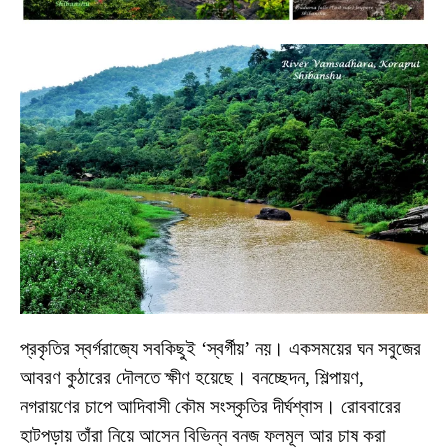
প্রকৃতির স্বর্গরাজ্যে সবকিছুই ‘স্বর্গীয়’ নয়। একসময়ের ঘন সবুজের
আবরণ কুঠারের দৌলতে ক্ষীণ হয়েছে। বনচ্ছেদন, শিল্পায়ণ,
নগরায়ণের চাপে আদিবাসী কৌম সংস্কৃতির দীর্ঘশ্বাস। রোববারের
হাটপড়ায় তাঁরা নিয়ে আসেন বিভিন্ন বনজ ফলমূল আর চাষ করা