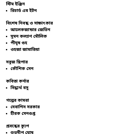
স্টিম ইঞ্জিন
রিচার্ড এম ইটন
বিশেষ নিবন্ধ ও সাক্ষাৎকার
আলেকজান্ডার জেভিন
সুমন কল্যাণ মৌলিক
পীযূষ গুহ
ওহজা জামাতিয়া
সবুজ স্লিপার
কৌশিক সেন
কবিতা কর্নার
সিদ্ধার্থ বসু
গল্পের কামরা
দেবাশিস সরকার
হীরক সেনগুপ্ত
প্রবন্ধের ক্যুপ
শুভদীপ ঘোষ