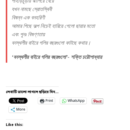
পাহাড়চূড়ায় ঝাঁপিয়ে বেয়ে
যখন নামছে স্রোতস্বিনী
বিষন্ন এক বনহরিণী
আমার পিছে অল্প নিচেই হারিয়ে গেলো ছায়ার মতো
এবং পুনঃ বিষণ্ণতায়
বনস্থলীর বাইরে গলির বছরগুলো কাটছে কথায়।
‘বনস্থলীর বাইরে গলির বছরগুলো’- শক্তি চট্টোপাধ্যায়
লেখাটি ভালো লাগলে ছড়িয়ে দিন...
Print
WhatsApp
More
Like this: