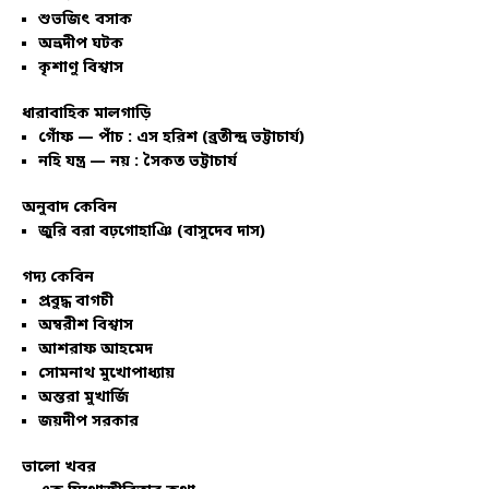
শুভজিৎ বসাক
অভ্রদীপ ঘটক
কৃশাণু বিশ্বাস
ধারাবাহিক মালগাড়ি
গোঁফ — পাঁচ : এস হরিশ (ব্রতীন্দ্র ভট্টাচার্য)
নহি যন্ত্র — নয় : সৈকত ভট্টাচার্য
অনুবাদ কেবিন
জুরি বরা বঢ়গোহাঞি (বাসুদেব দাস)
গদ্য কেবিন
প্রবুদ্ধ বাগচী
অম্বরীশ বিশ্বাস
আশরাফ আহমেদ
সোমনাথ মুখোপাধ্যায়
অন্তরা মুখার্জি
জয়দীপ সরকার
ভালো খবর