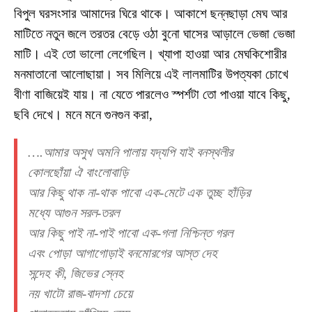
বিপুল ঘরসংসার আমাদের ঘিরে থাকে। আকাশে ছন্নছাড়া মেঘ আর
মাটিতে নতুন জলে তরতর বেড়ে ওঠা বুনো ঘাসের আড়ালে ভেজা ভেজা
মাটি। এই তো ভালো লেগেছিল। খ্যাপা হাওয়া আর মেঘকিশোরীর
মনমাতানো আলোছায়া। সব মিলিয়ে এই লালমাটির উপত্যকা চোখে
বীণা বাজিয়েই যায়। না যেতে পারলেও স্পর্শটা তো পাওয়া যাবে কিছু,
ছবি দেখে। মনে মনে গুনগুন করা,
….আমার অসুখ অমনি পালায় যদ্যপি যাই বনস্থলীর
কোলছোঁয়া ঐ বাংলোবাড়ি
আর কিছু থাক না-থাক পাবো এক-মেটে এক তুচ্ছ হাঁড়ির
মধ্যে আগুন সরল-তরল
আর কিছু পাই না-পাই পাবো এক-গলা নিশ্চিন্ত গরল
এবং পোড়া আগাগোড়াই বনমোরগের আস্ত দেহ
সন্দেহ কী, জিভের স্নেহ
নয় খাটো রাজ-বাদশা চেয়ে