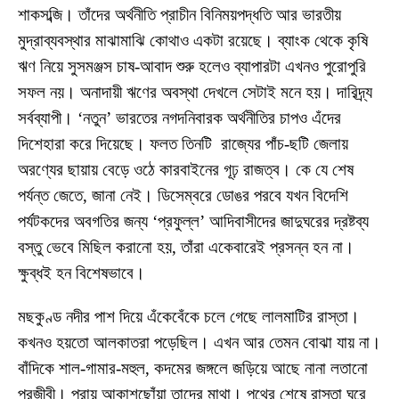
শাকসব্জি। তাঁদের অর্থনীতি প্রাচীন বিনিময়পদ্ধতি আর ভারতীয়
মুদ্রাব্যবস্থার মাঝামাঝি কোথাও একটা রয়েছে। ব্যাংক থেকে কৃষি
ঋণ নিয়ে সুসমঞ্জস চাষ-আবাদ শুরু হলেও ব্যাপারটা এখনও পুরোপুরি
সফল নয়। অনাদায়ী ঋণের অবস্থা দেখলে সেটাই মনে হয়। দারিদ্র্য
সর্বব্যাপী। ‘নতুন’ ভারতের নগদনিবারক অর্থনীতির চাপও এঁদের
দিশেহারা করে দিয়েছে। ফলত তিনটি রাজ্যের পাঁচ-ছটি জেলায়
অরণ্যের ছায়ায় বেড়ে ওঠে কারবাইনের গূঢ় রাজত্ব। কে যে শেষ
পর্যন্ত জেতে, জানা নেই। ডিসেম্বরে ডোঙর পরবে যখন বিদেশি
পর্যটকদের অবগতির জন্য ‘প্রফুল্ল’ আদিবাসীদের জাদুঘরের দ্রষ্টব্য
বস্তু ভেবে মিছিল করানো হয়, তাঁরা একেবারেই প্রসন্ন হন না।
ক্ষুব্ধই হন বিশেষভাবে।
মছকুণ্ড নদীর পাশ দিয়ে এঁকেবেঁকে চলে গেছে লালমাটির রাস্তা।
কখনও হয়তো আলকাতরা পড়েছিল। এখন আর তেমন বোঝা যায় না।
বাঁদিকে শাল-গামার-মহুল, কদমের জঙ্গলে জড়িয়ে আছে নানা লতানো
পরজীবী। প্রায় আকাশছোঁয়া তাদের মাথা। পথের শেষে রাস্তা ঘুরে