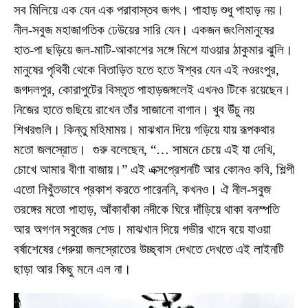
সব মিলিয়ে এক যেন এক পরাবাস্তব জগৎ। পাহাড় শুধু পাহাড় নয়।
নীল-সবুজ মহাজাগতিক ঢেউয়ের সারি যেন। একজন জংলিমানুষের
হাত-পা ছড়িয়ে জল-মাটি-আকাশের সঙ্গে মিশে যাওয়ার ঠাকুমার ঝুলি।
মানুষের পৃথিবী থেকে বিতাড়িত হতে হতে ঈশ্বর যেন এই নওরংপুর,
জগদলপুর, কোরাপুটের বিস্তৃত পাহাড়জঙ্গলেই এখনও টিকে রয়েছেন।
নিজের হাতে গুছিয়ে রাখেন তাঁর সাজানো বাগান। খুব উঁচু নয়
শিখরগুলি। কিন্তু মহিমাময়। মাঝখান দিয়ে গড়িয়ে যায় রূপকথার
মতো জলস্রোত। গুরু বলেছেন, “… সামনে চেয়ে এই যা দেখি,
চোখে আমার বীণা বাজায়।” এই এক্সপ্রেশনটি আর কোনও কবি, শিল্পী
এতো নিখুঁতভাবে প্রকাশ করতে পারেননি, কখনও। ঐ নীল-সবুজ
তরঙ্গের মতো পাহাড়, আঁকাবাঁকা নদীকে ঘিরে দাঁড়িয়ে থাকা বনস্পতি
আর অগণন সবুজের শেড। মাঝখান দিয়ে গভীর খাদে বয়ে যাওয়া
বর্ষাশেষের গেরুয়া জলস্রোতের উচ্ছ্বাস দেখতে দেখতে এই লাইনটি
ছাড়া আর কিছু মনে এল না।