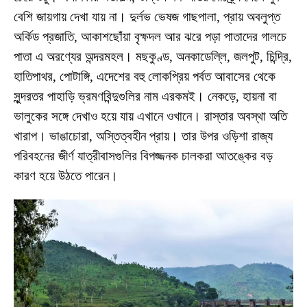
বেশি জায়গায় দেখা যায় না। দুর্লভ ভেষজ গাছপালা, প্রায় অবলুপ্ত
অর্কিড প্রজাতি, আকাশছোঁয়া বৃক্ষদল আর ঝরে পড়া পাতাদের গালচে
পাতা এ অরণ্যের অন্দরমহল। মছকুণ্ড, অনকাডেল্লি, জলপুট, চিন্দ্রি,
হাতিপাথর, পোটাঙ্গি, এদেশের বহু লোকপ্রিয় পর্বত আবাসের থেকে
সুন্দরতর পাহাড়ি ভ্রমণবিন্দুগুলির নাম এরকমই। নেকড়ে, হায়না বা
ভালুকের সঙ্গে দেখাও হয়ে যায় এখানে ওখানে। রাস্তার অবস্থা অতি
খারাপ। ভাঙাচোরা, অস্তিত্বহীন প্রায়। তার উপর ওড়িশা রাজ্য
পরিবহনের জীর্ণ যাত্রীবাসগুলির বিপজ্জনক চালকরা আতঙ্কের বড়
কারণ হয়ে উঠতে পারেন।