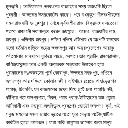
মূলভূমি। আদ্যিকালে নলবংশের রাজত্বের সময় রাজধানী ছিলো
পুষ্করী। আজকের উমরকোটের কাছে। পরে মধ্যযুগে শীলবংশীয়দের
সময় রাজধানী হয় নন্দপুর। শেষে সূর্যবংশীয় রাজা বিক্রমদেব সতেরো
শতকে রাজধানী স্থানান্তর করেন জয়পুরে। আজও রাজধানীর নাম,
জয়পুর। ওড়িশার জয়পুর। দক্ষিণ পশ্চিম ওড়িশার যে অংশটি ফলকের
মতো বর্তমান ছত্তিশগড়ের জগদলপুর আর অন্ধ্রপ্রদেশের আরাকু
পর্বতমালার মাঝখানে লুকিয়ে আছে, সেখানে তার প্রাচীন রাজপ্রাসাদ,
বাণিজ্যকেন্দ্র আর একটি অন্যরকম সভ্যতার উদাহরণ হয়ে।
পুরাকালের দণ্ডকবনের পূর্বে কোরাপুট, উত্তরে নবরংপুর, পশ্চিমে
জগদলপুর আর দক্ষিণে কোলাব নদী। এইখানে রয়েছে পাহাড়ের পর
পাহাড়, চিরহরিৎ ঘন বনজঙ্গলের মধ্যে দিয়ে ছুটে চলা পাহাড়ি নদী,
ঝাঁপিয়ে পড়া জলপ্রপাত, বিরল, প্রায় প্রাক-ইতিহাসের অঙ্গ বোন্ডা
আদিবাসী এবং মছকুন্ড জলবিদ্যুৎ প্রকল্পের ছোট্টো জনপদ। হ্যাঁ, ওই
সবুজ জঙ্গলের সজল ছায়ায় ভূতের মতো ঘুরে বেড়ায় অটোম্যাটিক
কার্বাইন হাতে লোকজন। যারা নাকি মানুষের ভালোর জন্য মানুষ