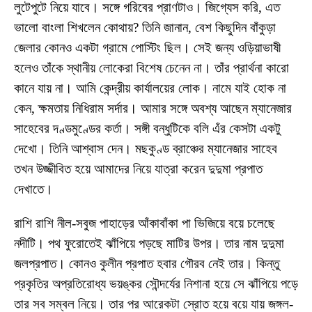
লুটেপুটে নিয়ে যাবে। সঙ্গে গরিবের প্রাণটাও। জিগ্যেস করি, এত
ভালো বাংলা শিখলেন কোথায়? তিনি জানান, বেশ কিছুদিন বাঁকুড়া
জেলার কোনও একটা গ্রামে পোস্টিং ছিল। সেই জন্য ওড়িয়াভাষী
হলেও তাঁকে স্থানীয় লোকেরা বিশেষ চেনেন না। তাঁর প্রার্থনা কারো
কানে যায় না। আমি কেন্দ্রীয় কার্যালয়ের লোক। নামে যাই হোক না
কেন, ক্ষমতায় নিধিরাম সর্দার। আমার সঙ্গে অবশ্য আছেন ম্যানেজার
সাহেবের দণ্ডমুণ্ডের কর্তা। সঙ্গী বন্ধুটিকে বলি এঁর কেসটা একটু
দেখো। তিনি আশ্বাস দেন। মছকুণ্ড ব্রাঞ্চের ম্যানেজার সাহেব
তখন উজ্জীবিত হয়ে আমাদের নিয়ে যাত্রা করেন দুদুমা প্রপাত
দেখাতে।
রাশি রাশি নীল-সবুজ পাহাড়ের আঁকাবাঁকা পা ভিজিয়ে বয়ে চলেছে
নদীটি। পথ ফুরোতেই ঝাঁপিয়ে পড়ছে মাটির উপর। তার নাম দুদুমা
জলপ্রপাত। কোনও কুলীন প্রপাত হবার গৌরব নেই তার। কিন্তু
প্রকৃতির অপ্রতিরোধ্য ভয়ঙ্কর সৌন্দর্যের নিশানা হয়ে সে ঝাঁপিয়ে পড়ে
তার সব সম্বল নিয়ে। তার পর আরেকটা স্রোত হয়ে বয়ে যায় জঙ্গল-