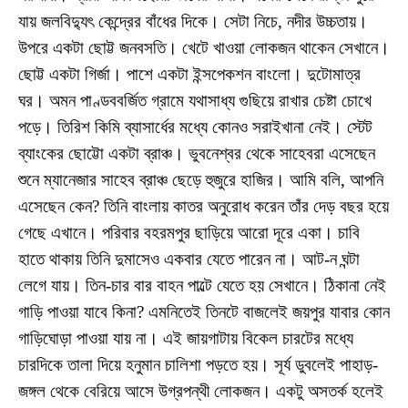
যায় জলবিদ্যুৎ কেন্দ্রের বাঁধের দিকে। সেটা নিচে, নদীর উচ্চতায়।
উপরে একটা ছোট্ট জনবসতি। খেটে খাওয়া লোকজন থাকেন সেখানে।
ছোট্ট একটা গির্জা। পাশে একটা ইন্সপেকশন বাংলো। দুটোমাত্র
ঘর। অমন পাণ্ডববর্জিত গ্রামে যথাসাধ্য গুছিয়ে রাখার চেষ্টা চোখে
পড়ে। তিরিশ কিমি ব্যাসার্ধের মধ্যে কোনও সরাইখানা নেই। স্টেট
ব্যাংকের ছোট্টো একটা ব্রাঞ্চ। ভুবনেশ্বর থেকে সাহেবরা এসেছেন
শুনে ম্যানেজার সাহেব ব্রাঞ্চ ছেড়ে হুজুরে হাজির। আমি বলি, আপনি
এসেছেন কেন? তিনি বাংলায় কাতর অনুরোধ করেন তাঁর দেড় বছর হয়ে
গেছে এখানে। পরিবার বহরমপুর ছাড়িয়ে আরো দূরে একা। চাবি
হাতে থাকায় তিনি দুমাসেও একবার যেতে পারেন না। আট-ন ঘন্টা
লেগে যায়। তিন-চার বার বাহন পাল্টে যেতে হয় সেখানে। ঠিকানা নেই
গাড়ি পাওয়া যাবে কিনা? এমনিতেই তিনটে বাজলেই জয়পুর যাবার কোন
গাড়িঘোড়া পাওয়া যায় না। এই জায়গাটায় বিকেল চারটের মধ্যে
চারদিকে তালা দিয়ে হনুমান চালিশা পড়তে হয়। সূর্য ডুবলেই পাহাড়-
জঙ্গল থেকে বেরিয়ে আসে উগ্রপন্থী লোকজন। একটু অসতর্ক হলেই