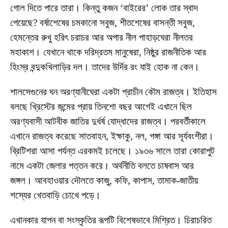
গোল দিতে পারে তারা। কিন্তু কজন ‘বাইরের’ লোক তার স্বাদ
পেয়েছে? বর্ষাশেষের চমকানো সবুজ, শীতশেষের বাসন্তী সবুজ,
হেমন্তের রুখু হরিৎ চরাচর আর অপার নীল পাহাড়ঘেরা নীলতর
মহাকাশ। যেখানে থাকে দরিদ্রতম মানুষেরা, নিষ্ঠুর রাজনীতিক আর
হিংস্র বন্দুকখিলাড়ির দল। তাদের উর্দির রং যাই হোক না কেন।
শালসেগুনের ঘন অরণ্যানীঘেরা একটা প্রাচীন কৌম রাজত্ব। ইতিহাস
বলছে খ্রিস্টের জন্মের প্রায় তিনশো বছর আগেই এখানে ছিল
অরণ্যবাসী আটবীক জাতির দুর্ধর্ষ যোদ্ধাদের রাজত্ব। পরবর্তীকালে
এখানে রাজত্ব করেছে সাতবাহন, ইক্ষাকু, নল, গঙ্গা আর সূর্যবংশীরা।
ব্রিটিশরা আসা পর্যন্ত এরকমই চলেছে। ১৯৩৬ সালে তারা কোরাপুট
নামে একটা জেলার পত্তন করে। অর্থনীতি বলতে চাষবাস আর
জঙ্গল। আবহাওয়ার দৌলতে কাজু, কফি, কাপাস, তামাক-জাতীয়
শস্যের খেতবাড়ি চোখে পড়ে।
এখানকার যাপন বা সংস্কৃতির রূপটি বিশেষভাবে মিশ্রিত। চিরাচরিত