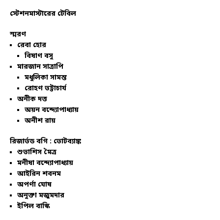
স্টেশনমাস্টারের টেবিল
স্মরণ
রেবা হোর
বিষাণ বসু
মারজান সাত্রাপি
মধুলিকা সামন্ত
রোহণ ভট্টাচার্য
অনীক দত্ত
অয়ন বন্দ্যোপাধ্যায়
অনীশ রায়
রিজার্ভড বগি :
ভোটব্যাঙ্ক
শুভাশিস মৈত্র
মনীষা বন্দ্যোপাধ্যায়
আইরিন শবনম
অপর্ণা ঘোষ
অনুক্তা মজুমদার
ইপিল বাস্কি