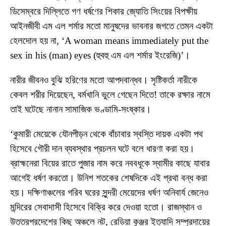
ডিসেম্বরে দিল্লিতে গণ ধর্ষণের শিকার জ্যোতি সিংয়ের বিপক্ষীয়
আইনজীবী এম এল শর্মার মতো মানুষদের ভাবনার জগতে তেমন একটা
হেলদোল হয় না, ‘A woman means immediately put the
sex in his (man) eyes (হুবহু এম এল শর্মার ইংরেজি)’।
নারীর জীবনও বুঝি হরিণের মতো আপদবান্ধব। সৃষ্টিকর্তা নারীকে
কেবল শরীর দিয়েছেন, বর্মখানি ভুলে গেছেন দিতে! তাকে রক্ষার নামে
তাই ঘটেছে নানান সামাজিক ভণ্ডামি-সংষ্কার।
‘কুমারী মেয়েকে যৌনপীড়ন থেকে বাঁচাবার স্বস্তি দায়ক একটা পথ
হিসেবে গৌরী দান ব্যবস্থার প্রচলন ঘটে বলে ধারণা করা হয়।
ব্রাহ্মনেরা বিয়ের রাতে পুজার নাম করে নববধূকে স্বামীর কাছে যাবার
আগেই ধর্ষণ করতো। উনিশ শতকের শেষদিকে এই প্রথা বন্ধ করা
হয়। দক্ষিণাঞ্চলের গরিব ঘরের সুন্দরী মেয়েদের ধর্ষণ অনিবার্য জেনেও
মন্দিরের সেবাদাসী হিসেবে বিক্রি করে দেওয়া হতো। রাজস্থান ও
উত্তরপ্রদেশের কিছু অঞ্চলে নট, রেডিয়া কুঞ্জর ইত্যাদি সম্প্রদায়ের