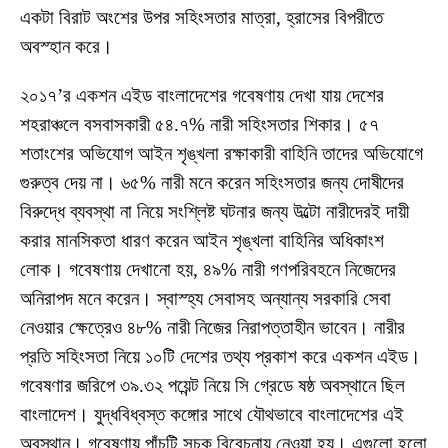
একটা বিরাট অংশের উপর সহিংসতার মাত্রা, হ্রাসের বিপরীতে
অবস্হান করে।
২০১৭’র একশন এইড বাংলাদেশের গবেষণায় দেখা যায় দেশের
শহরাঞ্চলে বসবাসকারী ৫৪.৭% নারী সহিংসতার শিকার। ৫৭
শতাংশের অভিযোগ আইন শৃঙ্খলা রক্ষাকারী বাহিনি তাদের অভিযোগে
গুরুত্ব দেয় না। ৬৫% নারী মনে করেন সহিংসতার জন্য দোষীদের
বিরুদ্ধে ব্যবস্থা না নিয়ে সংশ্লিষ্ট ঘটনার জন্য উল্টো নারীদেরই দায়ী
করার মানসিকতা ধারণ করেন আইন শৃঙ্খলা বাহিনির অধিকাংশ
লোক। গবেষণায় দেখানো হয়, ৪৯% নারী গণপরিবহনে নিজেদের
অনিরাপদ মনে করেন। স্বাস্হ্য সেবাসহ অন্যান্য সরকারি সেবা
নেওয়ার ক্ষেত্রেও ৪৮% নারী নিজের নিরাপত্তাহীন ভাবেন। নারীর
প্রতি সহিংসতা নিয়ে ১০টি দেশের তথ্য প্রকাশ করে একশন এইড।
গবেষণার জরিপে ৩৯.৩২ পয়েন্ট নিয়ে সি গ্রেডে ষষ্ঠ অবস্থানে ছিল
বাংলাদেশ। যুদ্ধবিধ্বস্ত কঙ্গোর সাথে যৌথভাবে বাংলাদেশের এই
অবস্থান। গবেষণায় পাঁচটি সূচক বিবেচনায় নেওয়া হয়। এগুলো হলো