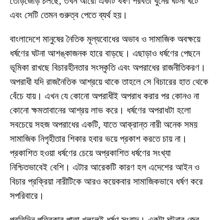
তোড়জোড় চলছে, তখন আরো একটি ধর্ষণ পরবর্তী খুনের ঘটনা ঘটে
এবং সেটি তেমন গুরুত্ব পেতে ব্যর্থ হয়।
বাংলাদেশে মানুষের নৈতিক মূল্যবোধের অভাব ও সামাজিক অবক্ষয়ে
ধর্ষণের ঘটনা আশঙ্কাজনক হারে বাড়ছে। এছাড়াও ধর্ষণের পেছনে
ভূমিকা রাখছে বিচারহীনতার সংস্কৃতি এবং অপরাধের রাজনীতিকরণ।
অপরাধী যদি রাজনৈতিক আশ্রয়ে থাকে তাহলে সে বিচারের হাত থেকে
বেঁচে যায়। এখন যে কোনো অপরাধীই অপরাধ করার পর কোনও না
কোনো ক্ষমতাবানের আশ্রয় লাভ করে। ধর্ষণের অপরাধটা হলো
সবচেয়ে সহজ অপরাধের একটি, যাতে আক্রান্ত নারী অনেক সময়
সামাজিক নিগৃহীতার শিকার হবার ভয়ে প্রকাশ করতে চায় না।
প্রকাশিত হওয়া ধর্ষণের চেয়ে অপ্রকাশিত ধর্ষণের সংখ্যা
নিশ্চিতভাবেই বেশি। এটার আরেকটি কারণ হল এদেশের আইন ও
বিচার প্রক্রিয়া নারীটিকে আরও কয়েকবার সামাজিকভাবে ধর্ষণ করে
সপরিবারে।
প্রতিদিন পত্রিকার পাতা খুললেই ধর্ষণ সংবাদ। একটা ঘটনার জের