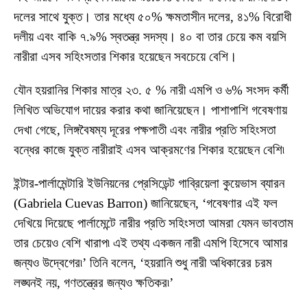
দলের সাথে যুক্ত। তার মধ্যে ৫০% ক্ষমতাসীন দলের, ৪১% বিরোধী
দলীয় এবং বাকি ৭.৯% স্বতন্ত্র সদস্য। ৪০ বা তার চেয়ে কম বয়সি
নারীরা এসব সহিংসতার শিকার হয়েছেন সবচেয়ে বেশি।
যৌন হয়রানির শিকার মাত্র ২৩. ৫ % নারী এমপি ও ৬% সংসদ কর্মী
লিখিত অভিযোগ দায়ের করার কথা জানিয়েছেন। পাশাপাশি গবেষণায়
দেখা গেছে, লিঙ্গবৈষম্য দূরের পক্ষপাতী এবং নারীর প্রতি সহিংসতা
বন্ধের কাজে যুক্ত নারীরাই এসব আক্রমণের শিকার হয়েছেন বেশি৷
ইন্টার-পার্লামেন্টারি ইউনিয়নের প্রেসিডেন্ট গাব্রিয়েলা কুয়েভাস ব্যারন
(Gabriela Cuevas Barron) জানিয়েছেন, ‘গবেষণার এই ফল
দেখিয়ে দিয়েছে পার্লামেন্টে নারীর প্রতি সহিংসতা আমরা যেমন ভাবতাম
তার চেয়েও বেশি খারাপ৷ এই তথ্য একজন নারী এমপি হিসেবে আমার
জন্যও উদ্বেগের৷’ তিনি বলেন, ‘হয়রানি শুধু নারী অধিকারের চরম
লঙ্ঘনই নয়, গণতন্ত্রের জন্যও ক্ষতিকর৷’