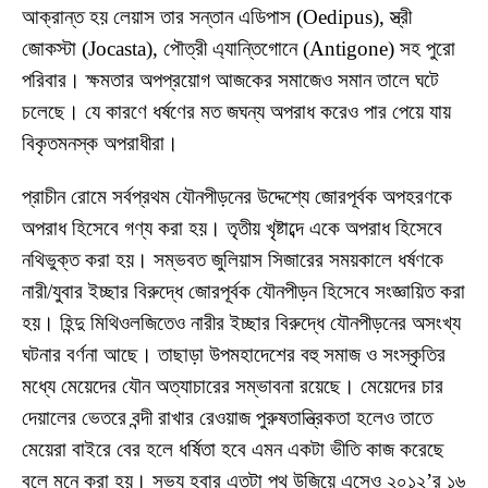
আক্রান্ত হয় লেয়াস তার সন্তান এডিপাস (Oedipus), স্ত্রী
জোকস্টা (Jocasta), পৌত্রী এ্যান্তিগোনে (Antigone) সহ পুরো
পরিবার। ক্ষমতার অপপ্রয়োগ আজকের সমাজেও সমান তালে ঘটে
চলেছে। যে কারণে ধর্ষণের মত জঘন্য অপরাধ করেও পার পেয়ে যায়
বিকৃতমনস্ক অপরাধীরা।
প্রাচীন রোমে সর্বপ্রথম যৌনপীড়নের উদ্দেশ্যে জোরপূর্বক অপহরণকে
অপরাধ হিসেবে গণ্য করা হয়। তৃতীয় খৃষ্টাব্দে একে অপরাধ হিসেবে
নথিভুক্ত করা হয়। সম্ভবত জুলিয়াস সিজারের সময়কালে ধর্ষণকে
নারী/যুবার ইচ্ছার বিরুদ্ধে জোরপূর্বক যৌনপীড়ন হিসেবে সংজ্ঞায়িত করা
হয়। হিন্দু মিথিওলজিতেও নারীর ইচ্ছার বিরুদ্ধে যৌনপীড়নের অসংখ্য
ঘটনার বর্ণনা আছে। তাছাড়া উপমহাদেশের বহু সমাজ ও সংস্কৃতির
মধ্যে মেয়েদের যৌন অত্যাচারের সম্ভাবনা রয়েছে। মেয়েদের চার
দেয়ালের ভেতরে বন্দী রাখার রেওয়াজ পুরুষতান্ত্রিকতা হলেও তাতে
মেয়েরা বাইরে বের হলে ধর্ষিতা হবে এমন একটা ভীতি কাজ করেছে
বলে মনে করা হয়। সভ্য হবার এতটা পথ উজিয়ে এসেও ২০১২’র ১৬