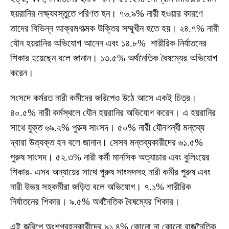
হয়রানির লক্ষ্যবস্তুতে পরিণত হন। ৭৬.৯% নারী হওয়ার কারণে
তাদের বিভিন্ন আক্রমণাত্মক উক্তির সম্মুখীন হতে হয়। ২৪.৭% নারী
যৌন হয়রানির অভিযোগ আনেন এবং ১৪.৮% শারীরিক নির্যাতনের
শিকার হয়েছেন বলে জানান। ১৩.৫% অর্থনৈতিক বৈষম্যের অভিযোগ
করেন।
সংসদে কর্মরত নারী কর্মীদের জরিপেও উঠে আসে একই চিত্র।
৪০.৫% নারী কর্মস্থলে যৌন হয়রানির অভিযোগ করেন। এ হয়রানির
সাথে যুক্ত ৬৯.২% পুরুষ সাংসদ। ৫০% নারী যৌনগন্ধী মন্তব্য
দ্বারা উত্যক্ত হন বলে জানান। সেসব মন্তব্যকারীদের ৬১.৫%
পুরুষ সাংসদ। ৫২.৩% নারী কর্মী মানসিক অত্যাচার এবং বুলিংয়ের
শিকার- এসব অন্যায়ের সাথে পুরুষ সাংসদসহ নারী কর্মীর পুরুষ এবং
নারী উভয় সহকর্মীরা জড়িত বলে অভিযোগ। ৭.১% শারীরিক
নির্যাতনের শিকার। ৯.৫% অর্থনৈতিক বৈষম্যের শিকার।
এই জরিপে অংশগ্রহনকারীদের ৯১.৪% কোনো না কোনো রাজনৈতিক