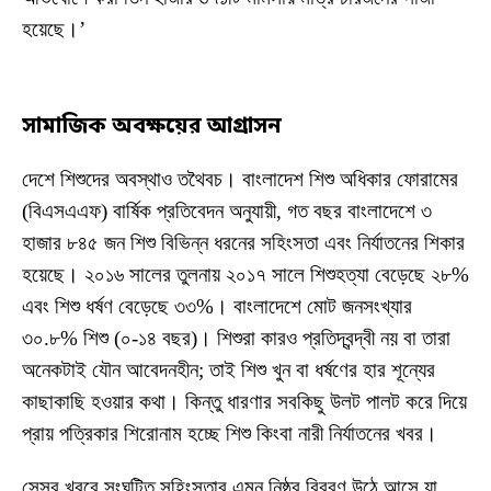
হয়েছে।’
সামাজিক
অবক্ষয়ের
আগ্রাসন
দেশে শিশুদের অবস্থাও তথৈবচ। বাংলাদেশ শিশু অধিকার ফোরামের
(বিএসএএফ) বার্ষিক প্রতিবেদন অনুযায়ী, গত বছর বাংলাদেশে ৩
হাজার ৮৪৫ জন শিশু বিভিন্ন ধরনের সহিংসতা এবং নির্যাতনের শিকার
হয়েছে। ২০১৬ সালের তুলনায় ২০১৭ সালে শিশুহত্যা বেড়েছে ২৮%
এবং শিশু ধর্ষণ বেড়েছে ৩৩%। বাংলাদেশে মোট জনসংখ্যার
৩০.৮% শিশু (০-১৪ বছর)। শিশুরা কারও প্রতিদ্বন্দ্বী নয় বা তারা
অনেকটাই যৌন আবেদনহীন; তাই শিশু খুন বা ধর্ষণের হার শূন্যের
কাছাকাছি হওয়ার কথা। কিন্তু ধারণার সবকিছু উলট পালট করে দিয়ে
প্রায় পত্রিকার শিরোনাম হচ্ছে শিশু কিংবা নারী নির্যাতনের খবর।
সেসব খবরে সংঘটিত সহিংসতার এমন নিষ্ঠুর বিবরণ উঠে আসে যা