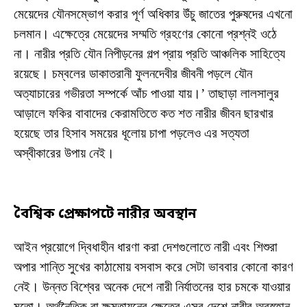
মেয়েদের যৌনসম্ভোগ করার পূর্ণ অধিকার উঁচু জাতের পুরুষদের এখনো
চলমান। এক্ষেত্রে মেয়েদের সম্মতি গ্রহণের কোনো প্রশ্নই ওঠে
না। নারীর প্রতি যৌন নিপীড়নের গল্প প্রায় প্রতি আঞ্চলিক সাহিত্যে
রয়েছে। চম্বলের ডাকাতরানী ফুলনদেবীর জীবনী পড়লে যৌন
অত্যাচারের গভীরতা সম্পর্কে আঁচ পাওয়া যায়।’ তাছাড়া লালসালুর
আড়ালে ফকির বাবাদের কেরামতিতে কত শত নারীর জীবন ছারখার
হয়েছে তার হিসাব সময়ের ধূলোয় চাপা পড়লেও এর সত্যতা
অস্বীকারের উপায় নেই।
বৈশ্বিক
প্রেক্ষাপটে
নারীর
অবস্থান
আইন প্রয়োগে দ্বিধাহীন ধারণা করা দেশগুলোতে নারী এবং শিশুরা
অপার শান্তি সুখের কাঠামোয় বসবাস করে সেটা ভাববার কোনো কারণ
নেই। উন্নত বিশ্বের অনেক দেশে নারী নির্যাতনের হার চমকে যাওয়ার
মতো। অর্থনৈতিক বা ক্ষমতায়নের ক্ষেত্রে এসব দেশে নারীর অবস্হান