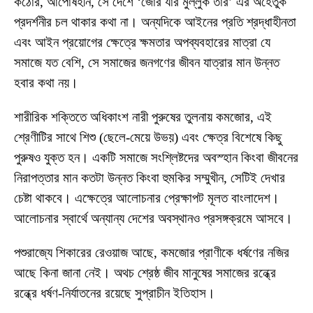
কঠোর, আপোষহীন, সে দেশে ‘জোর যার মুল্লুক তার’ এর অহেতুক
প্রদর্শনীর চল থাকার কথা না। অন্যদিকে আইনের প্রতি শ্রদ্ধাহীনতা
এবং আইন প্রয়োগের ক্ষেত্রে ক্ষমতার অপব্যবহারের মাত্রা যে
সমাজে যত বেশি, সে সমাজের জনগণের জীবন যাত্রার মান উন্নত
হবার কথা নয়।
শারীরিক শক্তিতে অধিকাংশ নারী পুরুষের তুলনায় কমজোর, এই
শ্রেণীটির সাথে শিশু (ছেলে-মেয়ে উভয়) এবং ক্ষেত্র বিশেষে কিছু
পুরুষও যুক্ত হন। একটি সমাজে সংশ্লিষ্টদের অবস্হান কিংবা জীবনের
নিরাপত্তার মান কতটা উন্নত কিংবা হুমকির সম্মুখীন, সেটিই দেখার
চেষ্টা থাকবে। এক্ষেত্রে আলোচনার প্রেক্ষাপট মূলত বাংলাদেশ।
আলোচনার স্বার্থে অন্যান্য দেশের অবস্থানও প্রসঙ্গক্রমে আসবে।
পশুরাজ্যে শিকারের রেওয়াজ আছে, কমজোর প্রাণীকে ধর্ষণের নজির
আছে কিনা জানা নেই। অথচ শ্রেষ্ঠ জীব মানুষের সমাজের রন্ধ্রে
রন্ধ্রে ধর্ষণ-নির্যাতনের রয়েছে সুপ্রাচীন ইতিহাস।