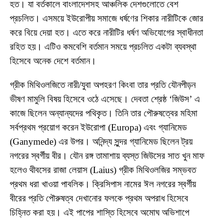
হত। যা বর্তকালে বাংলাদেশসহ আঞ্চলিক দেশগুলোতে বেশ
প্রচলিত। এসময়ে ইউরোপীয় সমাজে ধর্ষণের শিকার নারীটিকে জোর
করে বিয়ে দেয়া হত। এতে করে নারীটির ধর্ষণ অভিযোগের স্বাধীনতা
রহিত হয়। এটিও কমবেশি বর্তমান সময়ে প্রচলিত একটা ব্যবস্থা
হিসেবে অনেক দেশে বর্তমান।
গ্রীক মিথিওলজিতে নারী/যুবা অপহরণ কিংবা তার প্রতি যৌনপীড়ন
ভীষণ মামুলি বিষয় হিসেবে ওঠে এসেছে। দেবতা শ্রেষ্ঠ ‘জিউস’ এ
কাজে ছিলেন অন্যান্যদের পথিকৃত। তিনি তার পৌরুষত্বের মহিমা
সর্বপ্রথম প্রয়োগ করেন ইউরোপা (Europa) এবং গ্যানিমেড
(Ganymede) এর উপর। অনিন্দ্য সুন্দর গ্যানিমেড ছিলেন ট্রয়
নগরের স্বর্গীয় বীর। যৌন রঙ্গ তামাশায় ব্যস্ত জিউসের সাত খুন মাফ
হলেও থীবসের রাজা লেয়াস (Laius) গ্রীক মিথিওলজির সম্ভবত
প্রথম ধরা খাওয়া পাবলিক। ক্রিসিপাস নামের ঈল নগরের স্বর্গীয়
বীরের প্রতি পৌরুষত্ব দেখানোর ফলকে প্রথম অপরাধ হিসেবে
চিহ্নিত করা হয়। এই পাপের শাস্তি হিসেবে অমোঘ অভিশাপে