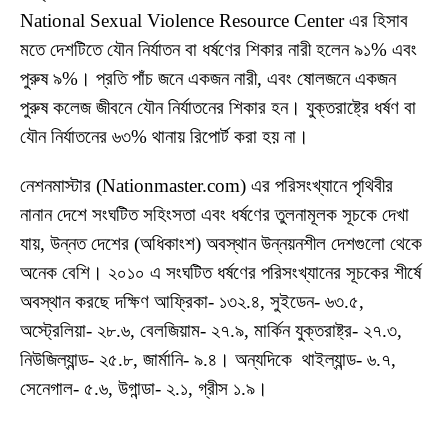
National Sexual Violence Resource Center এর হিসাব
মতে দেশটিতে যৌন নির্যাতন বা ধর্ষণের শিকার নারী হলেন ৯১% এবং
পুরুষ ৯%। প্রতি পাঁচ জনে একজন নারী, এবং ষোলজনে একজন
পুরুষ কলেজ জীবনে যৌন নির্যাতনের শিকার হন। যুক্তরাষ্ট্রে ধর্ষণ বা
যৌন নির্যাতনের ৬৩% থানায় রিপোর্ট করা হয় না।
নেশনমাস্টার (Nationmaster.com) এর পরিসংখ্যানে পৃথিবীর
নানান দেশে সংঘটিত সহিংসতা এবং ধর্ষণের তুলনামূলক সূচকে দেখা
যায়, উন্নত দেশের (অধিকাংশ) অবস্থান উন্নয়নশীল দেশগুলো থেকে
অনেক বেশি। ২০১০ এ সংঘটিত ধর্ষণের পরিসংখ্যানের সূচকের শীর্ষে
অবস্থান করছে দক্ষিণ আফ্রিকা- ১৩২.৪, সুইডেন- ৬৩.৫,
অস্ট্রেলিয়া- ২৮.৬, বেলজিয়াম- ২৭.৯, মার্কিন যুক্তরাষ্ট্র- ২৭.৩,
নিউজিল্যান্ড- ২৫.৮, জার্মানি- ৯.৪। অন্যদিকে থাইল্যান্ড- ৬.৭,
সেনেগাল- ৫.৬, উগান্ডা- ২.১, গ্রীস ১.৯।