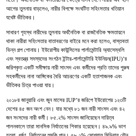
আগের তুলনায় বাড়লেও, নারীর বিপক্ষে সংঘটিত সহিংসতার খতিয়ান
যথেষ্ট ভীতিকর।
সাধারণ গৃহস্থ নারীদের তুলনায় অর্থনৈতিক বা রাজনৈতিক ক্ষমতায়নে
থাকা নারীরা সহিংসতার বাতাবরণের বাইরে মনে করা হলেও, বাস্তবতা
ভিন্ন গল্প শোনায়। ইউরোপীয় কাউন্সিলের পার্লামেন্টারি অ্যাসেম্বলি
এবং স্বতন্ত্র সদস্যদের সংগঠন ইন্টার-পার্লামেন্টারি ইউনিয়ন(IPU)’র
জরিপকৃত একটি সমীক্ষায় নারী সাংসদ এবং কর্মীদের প্রতি তাদের পুরুষ
সহকর্মীদের নানা আঙ্গিকের বৈরি আচরণের একটি হতাশাজনক এবং
ভীতিকর চিত্র পাওয়া যায়।
২০১৮র জানুয়ারি এবং জুন মাসের IUP’র জরিপে ইউরোপের ১২৩টি
দেশের ৪৫ জন অংশ নেন। যার মধ্যে ৮১ জন নারী সাংসদ এবং ৪২
জন সংসদের নারী কর্মী। ৮৫.২% সাংসদ জানিয়েছেন দায়িত্ব
পালনকালে তারা মানসিক নির্যাতনের শিকার হয়েছেন। ৪৯.৯% ভাগ
হত্যা, ধর্ষণ, নির্যাতনের হুমকি পান। ৫৮.২% সোশ্যাল মিডিয়ায় যৌন