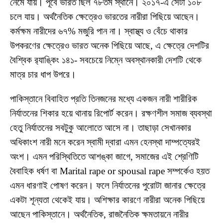
নেমে যায়। পূর্বে ভারত ছিল ৭৮তম স্থানে। ২০১৭-এ সেটা ১০৮
চলে যায়। অর্থনৈতিক ক্ষেত্রেও ভারতের নারীরা পিছিয়ে আছেন।
কর্মক্ষম নারীদের ৬৭% মজুরি পান না। স্বাস্থ্য ও বেঁচে থাকার
উপকরণের ক্ষেত্রেও ভারত অনেক পিছিয়ে আছে, এ ক্ষেত্রে দেশটির
বৈশ্বিক র‍্যাঙ্কিং ১৪১- সবচেয়ে নিম্নে অবস্থানকারী দেশটি থেকে
মাত্র চার ধাপ উপরে।
পাকিস্তানে বিবাহিত প্রতি তিনজনের মধ্যে একজন নারী শারীরিক
নির্যাতনের শিকার হয়ে থানায় রিপোর্ট করেন। রক্ষণশীল সমাজ ব্যবস্থা
হেতু নির্যাতনের সবটুকু আলোতে আসে না। তাছাড়া সেখানকার
অধিকাংশ নারী মনে করেন স্বামী দ্বারা এমন হেনস্থা দাম্পত্যেরই
অংশ। এমন পরিস্থিতিতে আশঙ্কা জাগে, সমাজের এই শ্রেণিটি
বৈবাহিক ধর্ষণ বা Marital rape or spousal rape সম্পর্কেও হয়ত
এমন ধারণাই পোষণ করেন। ফলে নির্যাতনের পুরোটা জানার ক্ষেত্রে
একটা শূন্যতা থেকেই যায়। অশিক্ষার কারণে নারীরা অনেক পিছিয়ে
আছেন পাকিস্তানে। অর্থনৈতিক, রাজনৈতিক ক্ষমতায়নে নারীর