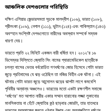
আঞ্চলিক
দেশগুলোর
পরিস্থিতি
দক্ষিণ এশিয়ার জেন্ডারসমতা সূচকে মালদ্বীপ (১০৬), ভারত (১০৮),
শ্রীলংকা (১০৯), নেপাল (১১১), ভুটান (১২৪) এবং পাকিস্তান (১৪৩)
অবস্হান সংশ্লিষ্ট দেশগুলোতে নারীদের অবস্থান সম্পর্কে সম্যক
ধারণা দেয়।
ভারতে প্রতি ২২ মিনিটে একজন নারী ধর্ষিতা হন। ২০১২’র ১৬
ডিসেম্বর দিল্লিতে জ্যোতি সিং নামের প্যারামেডিকেল ছাত্রীকে
চলন্ত বাসের ভেতর বর্বরোচিত গণধর্ষণের জোর হিসেবে গোটা ভারত
জুড়ে প্রতিবাদের যে ঝড় ওঠেছিল তা নজির বিহীন এক ঘটনা। এই
ঘটনায় গোটা ভারত জুড়ে আন্দোলন ঝড়ের ঝাপটা লাগে কমবেশি
পৃথিবীর অন্যান্য অঞ্চলেও। ভারতের মতো একটা রক্ষণশীল সমাজে
‘ধর্ষণের’ মত আপাত নারীর একার সম্মান হারানোর লজ্জা লুকানোর
মানসিকতায় না হেঁটে জ্যোতির কন্ঠ ছাড়বার জোরটা, তার হাতধরে
ভারতের যুবসমাজের জ্বলে ওঠবার উদ্দাম এবং ফলশ্রুতিতে ধর্ষণের