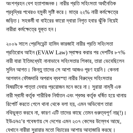
অংশগ্রহন বেশ হতাশাজনক। নারীর প্রতি সহিংসতা অর্থনৈতিক
প্রবৃদ্ধির পথেরও হমুকী সৃষ্টি করে। মাত্র ২২% নারী কর্মক্ষেত্রে
জড়িত। সহকর্মী বা বাইরের কারো দ্বারা নিগৃত হবার ঝুঁকি নিয়েই
নারীরা কর্মক্ষেত্রে যুক্ত হন।
২০০৯ সালে প্রেসিডেন্ট হামিদ কারজাই নারীর প্রতি সহিংসতা
প্রতিরোধ আইন (EVAW Law) স্বাক্ষর করার পর দেশটির ৮৭%
নারী যারা ইতিমধ্যেই নানাভাবে সহিংসতার শিকার, তারা ভেবেছিলেন
সুদিন আগত। কিন্তু তাদের সে আশা আজও পূরণ হয়নি। কেননা
আগফান ফৌজদারি অপরাধ ব্যবস্হা নারীর বিরুদ্ধে সহিংসতার
বিষয়টিকে পাত্তা দেবার প্রয়োজন মনে করে না। সুরায়া নাম্নী এক
নারী স্বামী কর্তৃক শারীরিক নির্যাতন এবং শ্বশুর কর্তৃক ধর্ষিত হয়ে থানায়
রিপোর্ট করতে গেলে থানা থেকে বলা হয়, এমন অভিযোগ তারা
নথিভুক্ত করবে না, কারণ এটি তাদের কাছে তেমন গুরুত্বপূর্ণ নয়(!)।
ইউএনএ’র গবেষণায় সে দেশের এমন ২৩৭ কেসের উল্লেখ আছে,
যেখানে নারীরা সুরায়ার মতো বিচারের আশায় আহাজারি করছে।