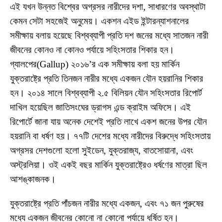
এই যখন উন্নত বিশ্বের অগ্রসর নারীদের দশা, সাধারণের অবস্থাটা
কেমন সেটা সহজেই অনুমেয়। একশন এইড ইন্টারন্যাশনালের
সমীক্ষায় বলায় হয়েছে বিশ্বব্যাপী প্রতি দশ জনের মধ্যে সাতজন নারী
জীবনের কোনও না কোনও পর্যায়ে সহিংসতার শিকার হন।
গ্যালপের(Gallup) ২০১৬’র এক সমীক্ষায় বলা হয় মার্কিন
যুক্তরাষ্ট্রে প্রতি তিনজন নারীর মধ্যে একজন যৌন হয়রানির শিকার
হন। ২০১৪ সালে বিশ্বব্যাপী ২.৫ বিলিয়ন যৌন সহিংসতার রিপোর্ট
দাখিল হয়েছিল জাতিসংঘের ড্রাগস এন্ড ক্রাইম অফিসে। এই
রিপোর্টে জানা যায় অনেক দেশেই প্রতি লাখে একশ জনের উপর যৌন
হয়রানি বা ধর্ষণ হয়। ৭৭টি দেশের মধ্যে নারীদের বিরুদ্ধে সহিংসতায়
অগ্রসর দেশগুলো হলো সুইডেন, যুক্তরাজ্য, বাতসোয়ানা, এবং
অস্ট্রলিয়া। ওই একই বছর মার্কিন যুক্তরাষ্ট্রেও ধর্ষণের মাত্রা ছিল
আশঙ্কাজনক।
যুক্তরাষ্ট্রে প্রতি পাঁচজন নারীর মধ্যে একজন, এবং ৭১ জন পুরুষের
মধ্যে একজন জীবনের কোনো না কোনো পর্যায়ে ধর্ষিত হন।