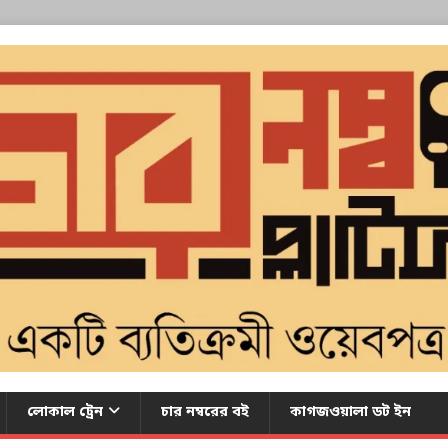
লোকাল ট্রেন
চার নম্বরের বই
কাগজওয়ালা ডট ইন