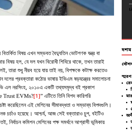
L
L
L
L
L
L
L
L
L
L
L
L
L
L
L
L
L
L
L
L
দশম ব
য়ে বিতর্কিত বিষয় এখন সম্ভবত বৈদ্যুতিন ভোটগণক যন্ত্র বা
বিষয় হল, যে দল যখন বিরোধী শিবিরে থাকে, তখন তারাই
স্টেশ
 তারা শুধু নীরব হয়ে যায় তাই নয়, বিপক্ষকে কটাক্ষ করতেও
স্মরণ
সীন দলের প্রবক্তারা কঠোর ভাষায় ইভিএম ষড়যন্ত্রের সমালোচনা
রে
ভি এল নরসিংহ, ২০১০এ একটি তথ্যসমৃদ্ধ বই প্রকাশ
We Trust EVMs?
[1]
” এটিতে তিনি বিশদ কারিগরি
মার
েষ্টা করেছিলেন এই মেশিনের সীমাবদ্ধতা ও সম্ভাব্য বিপদগুলি।
েক চর্চাও হয়েছে। আশ্চর্য, আজ সেই বক্তারাও চুপ, বইটিও
অন
ই, নির্বাচন কমিশন মেশিনের পক্ষ সমর্থনে আগ্রাসী ভূমিকায়