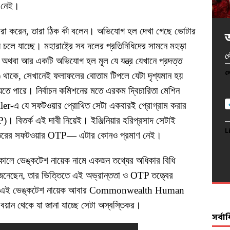
ি নেই।
ারা করেন, তারা ঠিক কী বলেন। অভিযোগ হল দেখা গেছে ভোটার
লে যাচ্ছে। মহারাষ্ট্রে সব দলের প্রতিনিধিদের সামনে মহড়া
খ
অ
অ
প
আ
থবা আর একটি অভিযোগ হল মূল যে যন্ত্র যেখানে প্রদত্ত
দ
ল
ল
ল
ল
) থাকে, সেখানেই ফলাফলের বোতাম টিপলে যেটা দৃশ্যমান হয়
েতে পারে। নির্বাচন কমিশনের মতে এরকম দ্বিচারিতা মেশিন
ল
er-এ যে সফটওয়ার প্রোথিত সেটা একবারই প্রোগ্রাম করার
িতর্ক এই দাবী নিয়েই। ইঞ্জিনিয়ার হরিপ্রসাদ সেটাই
L
L
L
L
ে ভিতরের সফটওয়ার OTP— এটার কোনও প্রমাণ নেই।
L
ক কালে ভেঙ্কটেশ নায়েক নামে একজন তথ্যের অধিকার বিধি
েনেছেন, তার ভিত্তিতে এই অভ্রান্ততা ও OTP তত্ত্বের
 দেয়। এই ভেঙ্কটেশ নায়েক আবার Commonwealth Human
ান থেকে যা জানা যাচ্ছে সেটা অস্বস্তিকর।
সর্ব