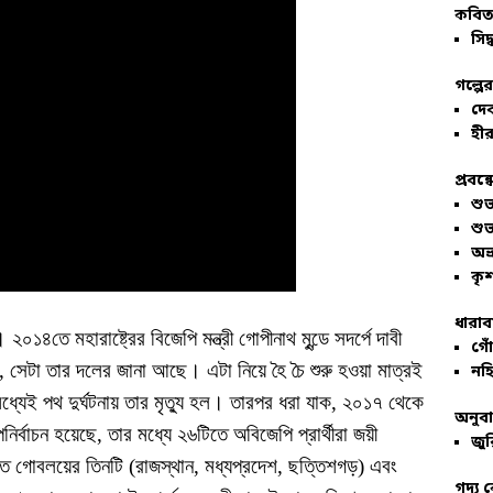
কবিতা
সিদ্
গল্পে
দে
হীর
প্রবন্
শু
শু
অভ
কৃশ
ধারাব
তে মহারাষ্ট্রের বিজেপি মন্ত্রী গোপীনাথ মুন্ডে সদর্পে দাবী
গোঁ
সেটা তার দলের জানা আছে। এটা নিয়ে হৈ চৈ শুরু হওয়া মাত্রই
নহি
ধ্যেই পথ দুর্ঘটনায় তার মৃত্যু হল। তারপর ধরা যাক, ২০১৭ থেকে
অনুব
পনির্বাচন হয়েছে, তার মধ্যে ২৬টিতে অবিজেপি প্রার্থীরা জয়ী
জুর
িত গোবলয়ের তিনটি (রাজস্থান, মধ্যপ্রদেশ, ছত্তিশগড়) এবং
গদ্য 