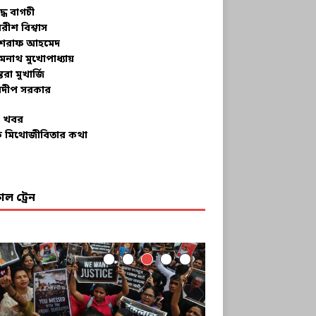
ুদ্ধ বাগচী
বরীশ বিশ্বাস
রাফ আহমেদ
মনাথ মুখোপাধ্যায়
তরা মুখার্জি
দীপ সরকার
 খবর
 মিথোজীবিতার কথা
ল ট্রেন