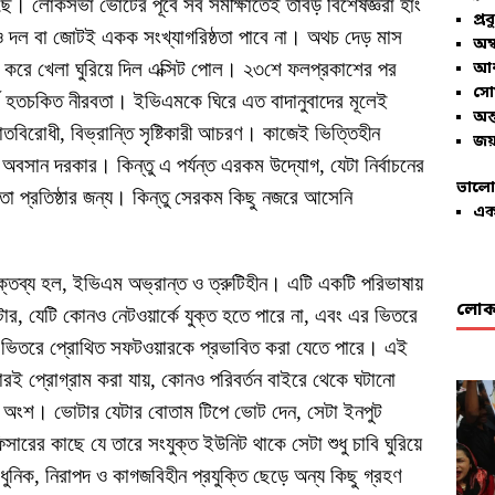
েছে। লোকসভা ভোটের পূর্বে সব সমীক্ষাতেই তাবড় বিশেষজ্ঞরা হাং
প্রব
 কোনও দল বা জোটই একক সংখ্যাগরিষ্ঠতা পাবে না। অথচ দেড় মাস
অম্
াটিং করে খেলা ঘুরিয়ে দিল এক্সিট পোল। ২৩শে ফলপ্রকাশের পর
আশ
সো
্ব হতচকিত নীরবতা। ইভিএমকে ঘিরে এত বাদানুবাদের মূলেই
অন্
িরোধী, বিভ্রান্তি সৃষ্টিকারী আচরণ। কাজেই ভিত্তিহীন
জয়
 অবসান দরকার। কিন্তু এ পর্যন্ত এরকম উদ্যোগ, যেটা নির্বাচনের
ভালো
 প্রতিষ্ঠার জন্য। কিন্তু সেরকম কিছু নজরে আসেনি
এক
ক্তব্য হল, ইভিএম অভ্রান্ত ও ত্রুটিহীন। এটি একটি পরিভাষায়
লোকা
ার, যেটি কোনও নেটওয়ার্কে যুক্ত হতে পারে না, এবং এর ভিতরে
টার ভিতরে প্রোথিত সফটওয়ারকে প্রভাবিত করা যেতে পারে। এই
রই প্রোগ্রাম করা যায়, কোনও পরিবর্তন বাইরে থেকে ঘটানো
 অংশ। ভোটার যেটার বোতাম টিপে ভোট দেন, সেটা ইনপুট
ের কাছে যে তারে সংযুক্ত ইউনিট থাকে সেটা শুধু চাবি ঘুরিয়ে
নিক, নিরাপদ ও কাগজবিহীন প্রযুক্তি ছেড়ে অন্য কিছু গ্রহণ