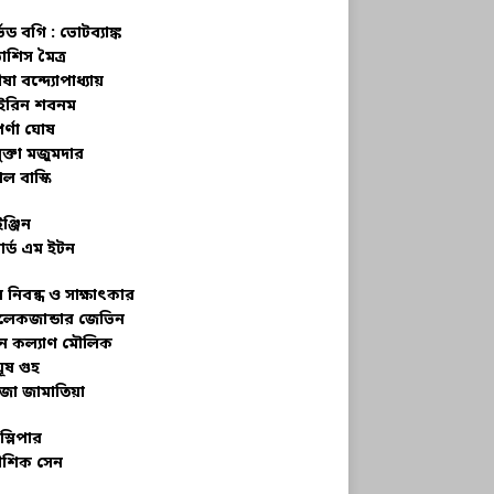
্ভড বগি :
ভোটব্যাঙ্ক
াশিস মৈত্র
ষা বন্দ্যোপাধ্যায়
রিন শবনম
র্ণা ঘোষ
ক্তা মজুমদার
ল বাস্কি
ইঞ্জিন
ার্ড এম ইটন
 নিবন্ধ ও সাক্ষাৎকার
েকজান্ডার জেভিন
মন কল্যাণ মৌলিক
ূষ গুহ
জা জামাতিয়া
স্লিপার
শিক সেন