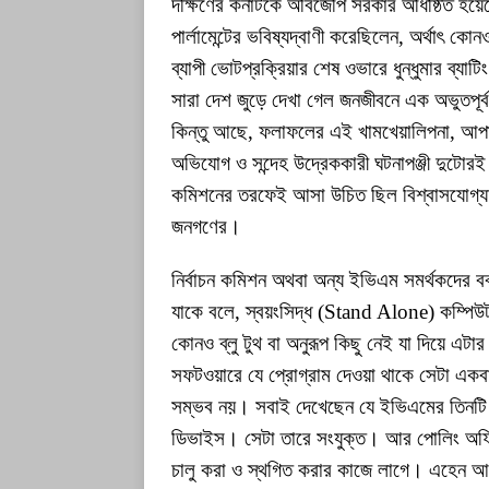
দক্ষিণের কর্নাটকে অবিজেপি সরকার অধিষ্ঠিত হয়
পার্লামেন্টের ভবিষ্যদ্বাণী করেছিলেন, অর্থাৎ
ব্যাপী ভোটপ্রক্রিয়ার শেষ ওভারে ধুন্ধুমার ব্য
সারা দেশ জুড়ে দেখা গেল জনজীবনে এক অভুতপূর
কিন্তু আছে, ফলাফলের এই খামখেয়ালিপনা, আপাতব
অভিযোগ ও সন্দেহ উদ্রেককারী ঘটনাপঞ্জী দুটোরই
কমিশনের তরফেই আসা উচিত ছিল বিশ্বাসযোগ্যতা
জনগণের।
নির্বাচন কমিশন অথবা অন্য ইভিএম সমর্থকদের ব
যাকে বলে, স্বয়ংসিদ্ধ (Stand Alone) কম্পিউট
কোনও ব্লু টুথ বা অনুরূপ কিছু নেই যা দিয়ে এ
সফটওয়ারে যে প্রোগ্রাম দেওয়া থাকে সেটা একবা
সম্ভব নয়। সবাই দেখেছেন যে ইভিএমের তিনটি
ডিভাইস। সেটা তারে সংযুক্ত। আর পোলিং অফিসার
চালু করা ও স্থগিত করার কাজে লাগে। এহেন আধু