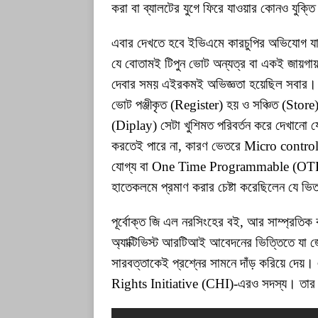
করা বা ব্যালটের যুগে ফিরে যাওয়ার কোনও যুক্ত
এবার দেখতে হবে ইভিএমে কারচুপির অভিযোগ য
যে বোতামই টিপুন ভোট অন্যত্র বা একই জায়গায় চ
দেবার সময় এইরকমই অভিজ্ঞতা হয়েছিল সবার। অ
ভোট পঞ্জীকৃত (Register) হয় ও সঞ্চিত (Store
(Diplay) সেটা খুশিমত পরিবর্তন করে দেখানো য
করতেই পারে না, কারণ ভেতরে Micro controll
যোগ্য বা One Time Programmable (OTP)। ব
হাতেকলমে প্রমাণ করার চেষ্টা করেছিলেন য
পূর্বোক্ত জি এল নরসিংহের বই, আর সাম্প্রতি
অ্যাক্টিভিস্ট আরটিআই আবেদনের ভিত্তিতে যা জ
সারবত্তাকেই প্রশ্নের সামনে দাঁড় করিয়ে
Rights Initiative (CHI)-এরও সদস্য। তার বয়