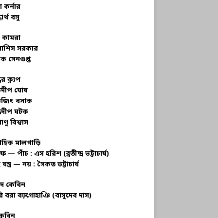
 কর্নার
ধার্থ বসু
র কামরা
বাশিস সরকার
ক সেনগুপ্ত
ধের ক্যুপ
ভদীপ ঘোষ
ভজিৎ বসাক
্রদীপ ঘটক
াণু বিশ্বাস
াহিক মালগাড়ি
ফ — পাঁচ : এস হরিশ (ব্রতীন্দ্র ভট্টাচার্য)
 যন্ত্র — নয় : সৈকত ভট্টাচার্য
াদ কেবিন
ি বরা বঢ়গোহাঞি (বাসুদেব দাস)
কেবিন