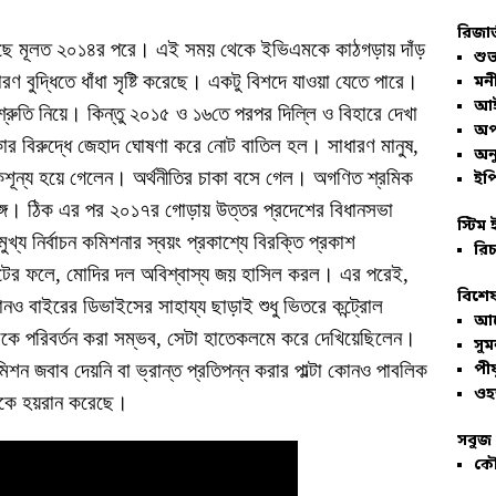
রিজার
 হয়েছে মূলত ২০১৪র পরে। এই সময় থেকে ইভিএমকে কাঠগড়ায় দাঁড়
শুভ
 বুদ্ধিতে ধাঁধা সৃষ্টি করেছে। একটু বিশদে যাওয়া যেতে পারে।
মনী
আই
রুতি নিয়ে। কিন্তু ২০১৫ ও ১৬তে পরপর দিল্লি ও বিহারে দেখা
অপ
ার বিরুদ্ধে জেহাদ ঘোষণা করে নোট বাতিল হল। সাধারণ মানুষ,
অনু
কশূন্য হয়ে গেলেন। অর্থনীতির চাকা বসে গেল। অগণিত শ্রমিক
ইপি
ঙ্গে। ঠিক এর পর ২০১৭র গোড়ায় উত্তর প্রদেশের বিধানসভা
স্টিম 
য নির্বাচন কমিশনার স্বয়ং প্রকাশ্যে বিরক্তি প্রকাশ
রিচ
ের ফলে, মোদির দল অবিশ্বাস্য জয় হাসিল করল। এর পরেই,
বিশেষ
কোনও বাইরের ডিভাইসের সাহায্য ছাড়াই শুধু ভিতরে কন্ট্রোল
আল
ল্টকে পরিবর্তন করা সম্ভব, সেটা হাতেকলমে করে দেখিয়েছিলেন।
সু
কমিশন জবাব দেয়নি বা ভ্রান্ত প্রতিপন্ন করার পাল্টা কোনও পাবলিক
পীয
ওহ
 তাকে হয়রান করেছে।
সবুজ 
কৌ