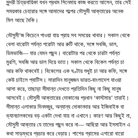
সুন্দরী চিত্রনায়িকা যখন প্রথম সিনেমায় কাজ করতে আসেন, তার সেই
সময়কার চেহারার সঙ্গে আমাদের গল্পের মৌসুমী আক্তারের অনেক
মিল আছে বৈকি।
মৌসুমী’জ কিচেনে পাওয়া যায় প্রায় সব সময়ের খাবার। সকাল থেকে
বেলা বারোটা পর্যন্ত পরোটা আর রুটি থাকে, সঙ্গে সবজি, ডাল,
ডিমভাজি— যার যেমন পছন্দ। বারোটার পর থেকে চারটা পর্যন্ত
মুরগি, সবজি আর ডাল দিয়ে ভাত। সকাল থেকে বিকেল পর্যন্ত চা
আর কফি থাকবেই। বিকেলের এক ঘণ্টায় শুধুই চা আর কফি, সঙ্গে
কেউ চাইলে প্যাটিস। সারাদিন মানুষজন ভারত-বাংলাদেশ যাওয়া
আসা করে, তাছাড়া সীমান্ত দেখতে প্রতিদিন কিছু না কিছু মানুষ
আসবেই। মৌসুমী আক্তারের দোকানের প্রধান ‘কাস্টমার’ তারাই।
সীমান্ত এলাকার দিনমজুর, অন্যান্য দোকানদার আর ইজিবাইক বা
ভ্যানচালকদের বড় একটা দেখা যায় না এখানে। কারণ আর কিছুই না,
মৌসুমী আক্তার যে তাদের পছন্দ করে না— আছিয়া আর ইসমাইল এ
কথা সাড়ম্বরে প্রচার করে বেড়ায়। পাশের গ্রামের এগারো বারো