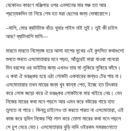
যেকোনও কারণে মঞ্জিলার ওপর এনসানের মার শুরু হত আর
প্রত্যেকদিন তা গিয়ে শেষ হত মরা ছেলের জন্য দোষারোপে।
–মাগি, মোর ব্যাটাটাক বাঁচে থুবার পাইস নাই তুই। তুই কী চাইস
আর? ব্যাটাখাগি মাগি—
মারতে মারতে নিস্তেজ হয়ে আসা বাপের মুখের এই কুৎসিত কথাগুলো
শুনতে শুনতে এসমোতারার মনে পড়ত, আঁতুরেই মারা যাওয়া পনেরো
দিন বয়সের ওর ভাইটার জন্য এখনও তার মা লুকিয়ে লুকিয়ে কাঁদে।
এ কথা ঐ ভয়ঙ্কর হয়ে ওঠা লোকটা একবারের জন্যও টের পায় না।
এসমোতারার তখন মায়ের জন্য খুব কান্না পেত, ইচ্ছে হত চিৎকার
করে লোক জড়ো করে ঐ ভয়ঙ্কর লোকটাকে মার খাইয়ে নেয়। যেন
নিজের মারের কথা মনে পড়লে আর এমন করে বউয়ের গায়ে হাত
তুলতে না পারে। কিন্তু চাইলেও তা করতে পারত না এসমোতারা, এই
কাজ করে দুদিন নিজের পিঠ লাল করে তোলা মারের কথা মনে পড়লে
সে চুপ মেরে যেত। এসমোতারার বুড়ি দাদি ওইরকম সময়গুলোতে