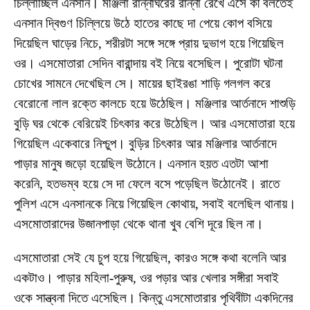
চিল্লাচ্ছিল এনসান। মঞ্জিলা রান্নাঘরের রান্না রেখে এসে কী বলতেই
এনসান দ্বিগুণ চিল্লিয়ে উঠে হাতের কাছে দা পেয়ে কোপ বসিয়ে
দিয়েছিল ঘাড়ের নিচে, শরীরটা সঙ্গে সঙ্গে প্রায় দুভাগ হয়ে গিয়েছিল
ওর। এসমোতারা সেদিন বারান্দায় বই নিয়ে বসেছিল। পুরোটা ঘটনা
চোখের সামনে দেখেছিল সে। মায়ের ছাইরঙা শাড়ি গলগল করে
বেরোনো লাল রক্তে কালচে হয়ে উঠেছিল। মঞ্জিলার আর্তনাদে শাশুড়ি
বুড়ি ঘর থেকে বেরিয়েই চিৎকার করে উঠেছিল। আর এসমোতারা হয়ে
গিয়েছিল একেবারে নিশ্চুপ। বুড়ির চিৎকার আর মঞ্জিলার আর্তনাদে
পাড়ার মানুষ জড়ো হয়েছিল উঠোনে। এনসান হয়ত এতটা আশা
করেনি, হতভম্ব হয়ে সে দা ফেলে বসে পড়েছিল উঠোনেই। রাতে
পুলিশ এসে এনসানকে নিয়ে গিয়েছিল কোথায়, সবাই বলেছিল থানায়।
এসমোতারাদের উজানপাড়া থেকে থানা খুব বেশি দূরে ছিল না।
এসমোতারা সেই যে চুপ হয়ে গিয়েছিল, কারও সঙ্গে কথা বলেনি আর
একটাও। পাড়ার মহিলা-পুরুষ, ওর পড়ার আর খেলার সঙ্গীরা সবাই
ওকে সান্ত্বনা দিতে এসেছিল। কিন্তু এসমোতারার পৃথিবীটা একদিনের