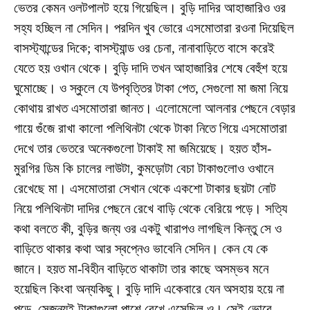
ভেতর কেমন ওলটপালট হয়ে গিয়েছিল। বুড়ি দাদির আহাজারিও ওর
সহ্য হচ্ছিল না সেদিন। পরদিন খুব ভোরে এসমোতারা রওনা দিয়েছিল
বাসস্ট্যান্ডের দিকে; বাসস্ট্যান্ড ওর চেনা, নানাবাড়িতে বাসে করেই
যেতে হয় ওখান থেকে। বুড়ি দাদি তখন আহাজারির শেষে বেহুঁশ হয়ে
ঘুমোচ্ছে। ও স্কুলে যে উপবৃত্তির টাকা পেত, সেগুলো মা জমা নিয়ে
কোথায় রাখত এসমোতারা জানত। এলোমেলো আলনার পেছনে বেড়ার
গায়ে গুঁজে রাখা কালো পলিথিনটা থেকে টাকা নিতে গিয়ে এসমোতারা
দেখে তার ভেতরে অনেকগুলো টাকাই মা জমিয়েছে। হয়ত হাঁস-
মুরগির ডিম কি চালের লাউটা, কুমড়োটা বেচা টাকাগুলোও ওখানে
রেখেছে মা। এসমোতারা সেখান থেকে একশো টাকার ছয়টা নোট
নিয়ে পলিথিনটা দাদির পেছনে রেখে বাড়ি থেকে বেরিয়ে পড়ে। সত্যি
কথা বলতে কী, বুড়ির জন্য ওর একটু খারাপও লাগছিল কিন্তু সে ও
বাড়িতে থাকার কথা আর স্বপ্নেও ভাবেনি সেদিন। কেন যে কে
জানে। হয়ত মা-বিহীন বাড়িতে থাকাটা তার কাছে অসম্ভব মনে
হয়েছিল কিংবা অন্যকিছু। বুড়ি দাদি একেবারে যেন অসহায় হয়ে না
পড়ে, সেজন্যই টাকাগুলো পাশে রেখে এসেছিল ও। সেই ভোরে