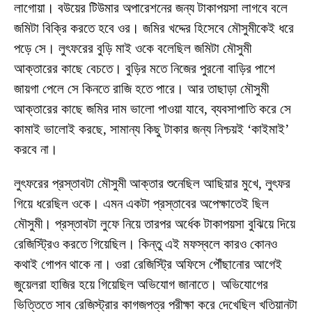
লাগোয়া। বউয়ের টিউমার অপারেশনের জন্য টাকাপয়সা লাগবে বলে
জমিটা বিক্রি করতে হবে ওর। জমির খদ্দের হিসেবে মৌসুমীকেই ধরে
পড়ে সে। লুৎফরের বুড়ি মাই ওকে বলেছিল জমিটা মৌসুমী
আক্তারের কাছে বেচতে। বুড়ির মতে নিজের পুরনো বাড়ির পাশে
জায়গা পেলে সে কিনতে রাজি হতে পারে। আর তাছাড়া মৌসুমী
আক্তারের কাছে জমির দাম ভালো পাওয়া যাবে, ব্যবসাপাতি করে সে
কামাই ভালোই করছে, সামান্য কিছু টাকার জন্য নিশ্চয়ই ‘কাইমাই’
করবে না।
লুৎফরের প্রস্তাবটা মৌসুমী আক্তার শুনেছিল আছিয়ার মুখে, লুৎফর
গিয়ে ধরেছিল ওকে। এমন একটা প্রস্তাবের অপেক্ষাতেই ছিল
মৌসুমী। প্রস্তাবটা লুফে নিয়ে তারপর অর্ধেক টাকাপয়সা বুঝিয়ে দিয়ে
রেজিস্ট্রিও করতে গিয়েছিল। কিন্তু এই মফস্বলে কারও কোনও
কথাই গোপন থাকে না। ওরা রেজিস্ট্রি অফিসে পৌঁছানোর আগেই
জুয়েলরা হাজির হয়ে গিয়েছিল অভিযোগ জানাতে। অভিযোগের
ভিত্তিতে সাব রেজিস্ট্রার কাগজপত্র পরীক্ষা করে দেখেছিল খতিয়ানটা