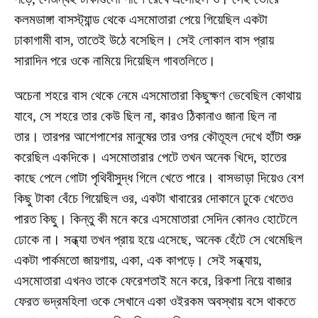
কলমডাঙ্গা বাসস্ট্যান্ড থেকে এসমোতারা পেয়ে গিয়েছিল একটা
ঢাকাগামী বাস, তাতেই উঠে বসেছিল। সেই লোকাল বাস প্রায়
সারাদিন পরে ওকে নামিয়ে দিয়েছিল গাবতলিতে।
অচেনা শহরে বাস থেকে নেমে এসমোতারা কিছুক্ষণ ভেবেছিল কোথায়
যাবে, সে শহরে তার কেউ ছিল না, কারও ঠিকানাও জানা ছিল না
তার। তারপর আশেপাশের মানুষের তার ওপর কৌতূহল দেখে হাঁটা শুরু
করেছিল একদিকে। এসমোতারার পেটে তখন অনেক খিদে, হাতের
কাছে পেলে গোটা পৃথিবীসুদ্ধ গিলে খেতে পারে। বাসভাড়া দিয়েও বেশ
কিছু টাকা বেঁচে গিয়েছিল ওর, একটা খাবারের দোকানে ঢুকে খেতেও
পারত কিছু। কিন্তু কী মনে করে এসমোতারা সেদিন কোনও হোটেলে
ঢোকে না। সন্ধ্যা তখন প্রায় হয়ে এসেছে, অনেক হেঁটে সে থেমেছিল
একটা পার্কমতো জায়গায়, একা, এক কাপড়ে। সেই সন্ধ্যায়,
এসমোতারা এখনও তাকে ফেরেশতাই মনে করে, রিকশা নিয়ে বাজার
ফেরত ভদ্রমহিলা ওকে সেখানে একা ওইরকম অবস্থায় বসে থাকতে