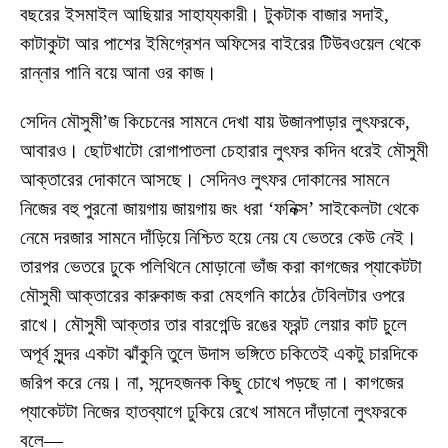
বছরের ইসমাইল আছিয়ার সাহায্যকারী। টুকটাক বাজার সদাই,
কাটাকুটা আর পাশের ইমিগ্রেশন অফিসের বাইরের টিউবওয়েল থেকে
রান্নার পানি বয়ে আনা ওর কাজ।
সেদিন মৌসুমী’জ কিচেনের সামনে দেখা যায় উজানপাড়ার লুৎফরকে,
আবারও। ছোটখাটো রোগাপাতলা চেহারার লুৎফর কদিন ধরেই মৌসুমী
আক্তারের দোকানে আসছে। সেদিনও লুৎফর দোকানের সামনে
নিজের বহু পুরনো জায়গায় জায়গায় জং ধরা ‘ফনিক্স’ সাইকেলটা থেকে
নেমে দরজার সামনে দাঁড়িয়ে নিশ্চিত হয়ে নেয় যে ভেতরে কেউ নেই।
তারপর ভেতরে ঢুকে পলিথিনে মোড়ানো ভাঁজ করা কাগজের প্যাকেটটা
মৌসুমী আক্তারের কারুকাজ করা মেহগনি কাঠের টেবিলটার ওপরে
রাখে। মৌসুমী আক্তার তার বারগেন্ডি রঙের ফ্রন্ট লেয়ার কাট চুলে
অপূর্ব সুন্দর একটা ঝাঁকুনি তুলে উদাস ভঙ্গিতে চকিতেই একটু চারদিকে
জরিপ করে নেয়। না, সন্দেহজনক কিছু চোখে পড়ছে না। কাগজের
প্যাকেটটা নিজের হাতব্যাগে ঢুকিয়ে রেখে সামনে দাঁড়ানো লুৎফরকে
বলে—