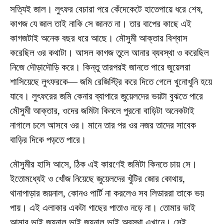
সত্যিই জাল। লুৎফর বেচারা পরে কেঁদেকেটে হাতেপায়ে ধরে শেষ,
কাগজ যে জাল তাই নাকি সে জানত না। তার বাপের কাছে এই
কাগজটাই অনেক বছর ধরে আছে। মৌসুমী আক্তার বিশ্বাস
করেছিল ওর কথাটা। আসল কাগজ তুলে আনার ব্যবস্থা ও করেছিল
নিজে দৌড়াদৌড়ি করে। কিন্তু তারপরই জানতে পারে জুয়েলরা
শাসিয়েছে লুৎফরকে— জমি রেজিস্ট্রি করে দিতে গেলে খুনোখুনি হয়ে
যাবে। লুৎফরের জমি কেনার ব্যাপারে জুয়েলদের ভয়টা বুঝতে পারে
মৌসুমী আক্তার, ওদের জমিটা কিনলে পুরনো বাড়িটা অনেকটাই
নাগালে চলে আসবে ওর। মানে তার পর ওর নজর তাদের সাবেক
বাড়ির দিকে পড়তে পারে।
মৌসুমীর হাসি আসে, ঠিক এই কারণেই জমিটা কিনতে চায় সে।
ইতোমধ্যেই ও খোঁজ নিয়েছে জুয়েলদের খুঁটির জোর কোথায়,
থানাপাড়ার জয়নাল, কোনও পার্টি না করলেও সব লিডাররা তাকে ভয়
পায়। এই এলাকার একটা গাছের পাতাও নড়ে না। তোমার ভাই
আমার ভাই জয়নাল ভাই জয়নাল ভাই অবস্থা এখানে। সেই