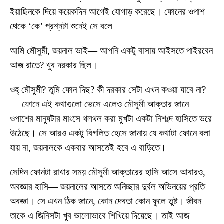
ইয়াছিনকে দিয়ে কয়েকদিন আগেই যোগাড় করেছে। ফোনের ওপাশ
থেকে ‘কে’ প্রশ্নটা শুনেই সে বলে—
আমি মৌসুমী, জয়নাল ভাই— আপনি একটু বাসায় আইসতে পাইরবেন
আজ রাতে? খুব দরকার ছিল।
ওহ্ মৌসুমী? তুমি ফোন দিছ? কী দরকার সেটা এখন কওয়া যাবে না?
— ফোনে এই কথাগুলো ভেসে এলেও মৌসুমী আক্তার জানে
ওপাশের মানুষটার মাংসে থলথল করা মুখটা একটা নিশঃব্দ হাসিতে ভরে
উঠেছে। সে আরও একটু বিগলিত হেসে জানায় যে কথাটা ফোনে বলা
যায় না, জয়নালকে একবার আসতেই হবে এ বাড়িতে।
সেদিন ফোনটা রাখার সময় মৌসুমী আক্তারের হাসি আসে আবারও,
অবজ্ঞার হাসি— জয়নালের আসতে অনিচ্ছার দুর্বল অভিনয়ের প্রতি
অবজ্ঞা। সে এখন ঠিক জানে, কোন দেবতা কোন ফুলে তুষ্ট। জীবন
তাকে এ জিনিসটা খুব ভালোভাবে শিখিয়ে দিয়েছে। তাই আজ