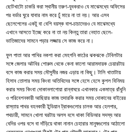
ছোটখাটো চাকরি করা স্থানীয় তরুণ-যুবকরাও যে মাঝেমধ্যে অফিসের
পর বর্ডার ঘুরে যাবার নাম করে ঢুঁ মারে না তা নয়। আর এসব
ছেলেপেলের একটু বা বেশি বয়স্ক বাপ-চাচাদেরও যে মাঝেমধ্যে
এখানে আসতে ইচ্ছে করে না তা নয় কিন্তু তারা নেহাত ছেলে-
ভাতিজাদের সামনে পড়ার লজ্জায় সে কাজ করে না।
ফুল পাতা আর পাখির নকশা করা মেহগনি কাঠের ঝকঝকে টেবিলটার
সঙ্গে জেলার অটবির শোরুম থেকে কেনা কালো আরামদায়ক চেয়ারটায়
বসে কাজ করার সময় মৌসুমীর নজর এড়ায় না কিছু। টালি খাতাটায়
হিসাব তোলার সময় কিংবা অতিথিদের সঙ্গে হেসে হেসে কুশল বিনিময়
করার সময় কিংবা দোকানলাগোয়া রান্নাঘরে এখানকার একমাত্র রাঁধুনি
ও পরিবেশনকারী আছিয়ার কাজ তদারকি করার সময় দোকানের বাইরের
রাস্তায় পাথর বহনকারী ইন্ডিয়ান ট্রাকগুলোর চালক আর হেলপার,
পথচারী, সামনে খোলা ঘরটায় অলস বসে থাকা বিডিআর সদস্য আর
বেদির ওপর বসে বা দাঁড়িয়ে থাকা নানান চেহারার মানুষগুলোর আঠালো