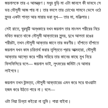
জয়নালকে তার এ আমন্ত্রণ। মধুর বুড়ি মা এটা জানলে কী ভাববে সে
ভয় মৌসুমী আজ পায় না। তার বদলে তার চোখের সামনে ভেসে ওঠে
সুন্দর একটা শান্ত আর মায়ায় ভরা মুখ— তার মা, মঞ্জিলার।
সেই রাতে, ঘুরঘুট্টি অন্ধকারে যখন জয়নাল তার মাংসল শরীরের নিচে
মথিত করতে থাকে মৌসুমী আক্তারের সুন্দর, দুধে আলতা রঙের
শরীরটা, তখন মৌসুমী আক্তার জানে তার করণীয়। হাঁপাতে হাঁপাতে
জয়নাল যখন কাম চরিতার্থ করার তৃপ্তিতে প্রায় আত্মহারা, মৌসুমী
আক্তার আস্তে করে শরীর সরিয়ে তার কানের কাছে মুখ নিয়ে
ফিসফিসিয়ে বলে— জয়নাল ভাই, লুৎফরের জমিটা যে আমার
লাইগবে।
জয়নাল তখন উন্মত্ত, মৌসুমী আক্তারের এমন করে সরে যাওয়াটা
হজম করে উঠতে পারে না। বলে—
ওটা নিয়া চিন্তা কইরো না তুমি। পায়া যাইবা।