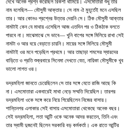
দেখে অনেক প্রশ্ন করেছিল রিকশা থামিয়ে। এসমোতারা শুধু তার
নাম বলেছিল— মৌসুমী আক্তার। সে নাম ঐ মুহূর্তেই মনে এসছিল
তার। আর কোনও প্রশ্নের উত্তর দেয়নি সে। ঠিক মৌসুমী আক্তার
নামটাই কেন যে মাথায় এসেছিল আজ এতদিন পর ও ঠিকঠাক বলতে
পারবে না। মাঝেমাঝে সে ভাবে— খুনি বাপের সঙ্গে মিলিয়ে রাখা সেই
নামটা ও আর বয়ে বেড়াতে চায়নি। মায়ের সঙ্গে মিলিয়ে মৌসুমী
নামটাই ওর মনে পড়েছিল প্রথমে। আর তাছাড়া শমসের স্যারদের
বাড়িতে ও প্রতি শুক্রবারে সিনেমা দেখতে যেত, নায়িকা মৌসুমীকে খুব
ভালো লাগত ওর।
ভদ্রমহিলা জানতে চেয়েছিলেন সে তার সঙ্গে যেতে রাজি আছে কি
না। এসমোতারা একবারেই মাথা নেড়ে সম্মতি দিয়েছিল। তারপর
ভদ্রমহিলা ওকে সঙ্গে করে নিয়ে গিয়েছিলেন নিজের বাসায়।
শান্তিনগর এলাকার সেই বাসায় এসমোতারা থেকেছে অনেক বছর।
সেই ভদ্রমহিলা, লতা আন্টি ওকে অনেক আদর করতেন, তিনি এবং
তার স্বামী দুজনেই ছিলেন সরকারি বড় কর্মকর্তা। ‍এক রাতে আন্টির