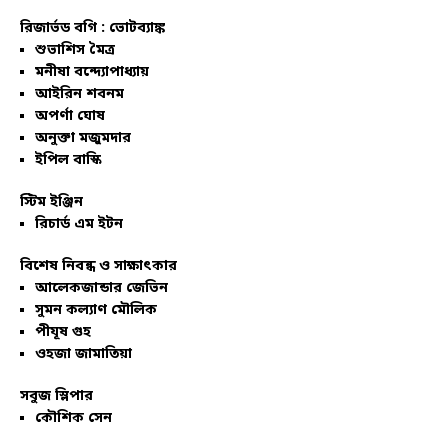
রিজার্ভড বগি :
ভোটব্যাঙ্ক
শুভাশিস মৈত্র
মনীষা বন্দ্যোপাধ্যায়
আইরিন শবনম
অপর্ণা ঘোষ
অনুক্তা মজুমদার
ইপিল বাস্কি
স্টিম ইঞ্জিন
রিচার্ড এম ইটন
বিশেষ নিবন্ধ ও সাক্ষাৎকার
আলেকজান্ডার জেভিন
সুমন কল্যাণ মৌলিক
পীযূষ গুহ
ওহজা জামাতিয়া
সবুজ স্লিপার
কৌশিক সেন