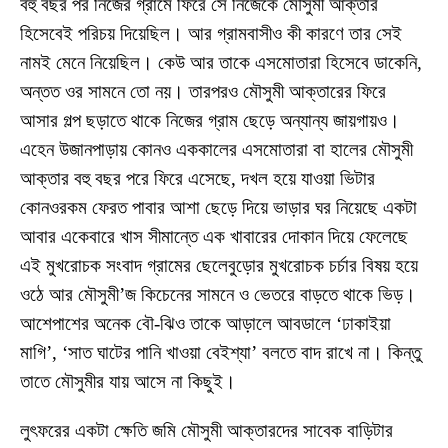
বহু বছর পর নিজের গ্রামে ফিরে সে নিজেকে মৌসুমী আক্তার
হিসেবেই পরিচয় দিয়েছিল। আর গ্রামবাসীও কী কারণে তার সেই
নামই মেনে নিয়েছিল। কেউ আর তাকে এসমোতারা হিসেবে ডাকেনি,
অন্তত ওর সামনে তো নয়। তারপরও মৌসুমী আক্তারের ফিরে
আসার গল্প ছড়াতে থাকে নিজের গ্রাম ছেড়ে অন্যান্য জায়গায়ও।
এহেন উজানপাড়ায় কোনও এককালের এসমোতারা বা হালের মৌসুমী
আক্তার বহু বছর পরে ফিরে এসেছে, দখল হয়ে যাওয়া ভিটার
কোনওরকম ফেরত পাবার আশা ছেড়ে দিয়ে ভাড়ার ঘর নিয়েছে একটা
আবার একেবারে খাস সীমান্তে এক খাবারের দোকান দিয়ে ফেলেছে
এই মুখরোচক সংবাদ গ্রামের ছেলেবুড়োর মুখরোচক চর্চার বিষয় হয়ে
ওঠে আর মৌসুমী’জ কিচেনের সামনে ও ভেতরে বাড়তে থাকে ভিড়।
আশেপাশের অনেক বৌ-ঝিও তাকে আড়ালে আবডালে ‘ঢাকাইয়া
মাগি’, ‘সাত ঘাটের পানি খাওয়া বেইশ্যা’ বলতে বাদ রাখে না। কিন্তু
তাতে মৌসুমীর যায় আসে না কিছুই।
লুৎফরের একটা ক্ষেতি জমি মৌসুমী আক্তারদের সাবেক বাড়িটার