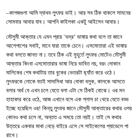
–কাগজগুলা আমি দ্যাখব লুৎফর ভাই। আর সব ঠিক থাকলে সামনের
সোমবার আবার যাব। আপনি কাইলকা একটু আইসেন আবার।
মৌসুমী আক্তার যে এমন প্রায় `ভদ্র’ ভাষায় কথা বলে তা জানে
আশেপাশের সবাই, মানে যারা তাকে চেনে। এসমোতারা এই ভাষায়
কথা বলতে জানত না। তবে ঠিক এই মুহূর্তে লুৎফর মোটেও মৌসুমী
আক্তার কিংবা এসমোতারার ভাষা নিয়ে ভাবিত নয়, বরং দোকান
মালিকের শেষ কথাটায় তার বুকের ভেতরটা ছ্যাঁত করে ওঠে।
লুৎফরকে লোকে যতই সাদাসিধা আর বোকা বলুক, কালকে আসতে
বলার অর্থ যে এখন চলে যেতে বলা এটা সে ঠিকই বোঝে। ওর মন
হাহাকার করে ওঠে, আজ এখানে বসে এক গ্লাস চা খেয়ে যেতে বড্ড
ইচ্ছে হয়েছিল ওর! কিন্তু লুৎফর জানে মৌসুমী আক্তারের কথার ওপর
কোনও কথা চলে না, অন্তত এ সময়ে তো নয়ই। তাই সে কথার
উত্তরে একবার মাথা নেড়ে বাইরে এসে সে সাইকেলের প্যাডেলে পা
রাখে।