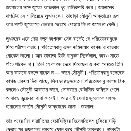
জয়নালের সঙ্গে জুয়েল আজকাল খু্ব খাতিরদারি করে। জয়নালের
দাপটেই সে শাসিয়েছে লুৎফরকে। তাছাড়া মৌসুমী আক্তারের রূপ
আর দাপট জুয়েলকে ভেতরে ভেতরে পোড়ায় কি না জানে না কেউ।
লুৎফরের এনে দেয়া নতুন কাগজটা সেই রাতেই সে পরিতোষবাবুকে
দিয়ে পরীক্ষা করায়। পরিতোষবাবু এসব জমিজমার কাগজ ও কারবার
বোঝেন ভালো। আর তাছাড়া তিনি মানুষটা নির্ভেজাল, কারও সাতে
পাঁচে থাকেন না। তিনি যে কাগজ দেখে দিয়েছেন এ কথা অন্তত তিনি
আর কাউকে বলতে যাবেন না— জানে মৌসুমী। পরিতোষবাবু বলেছেন
কাগজ একদম ঠিক আছে, সিল ছাপ্পড়সমেত। পরিতোষবাবু কাগজ ঠিক
বললেও মৌসুমী আক্তার জানে, সোমবারে রেজিস্ট্রি অফিসে গেলে
আবারও জুয়েলরা বাধা দেবেই। আর এই খেলায় জুয়েলকে সহজে
হারানোর জাদুটা মৌসুমী আক্তারের জানা। জয়নাল!
তার পরের দিন সারাদিনের বেচাবিক্রির হিসেবনিকেশ চুকিয়ে বাড়ি
ফেরার পর জয়নালের নম্বরে ফোন করে মৌসুমী আক্তার। নম্বরটা