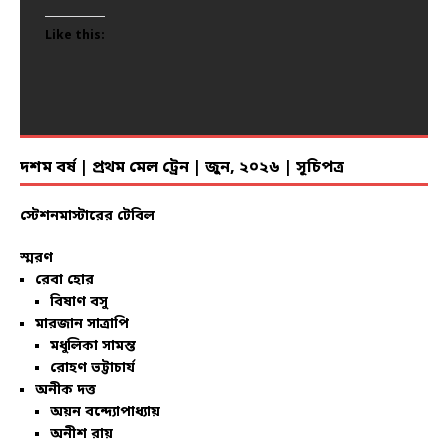
Like this:
Like this:
Like this:
Like this:
Like this:
Like this:
Like this:
Like this:
Like this:
Like this:
Like this:
Like this:
Like this:
Like this:
Like this:
Like this:
Like this:
Like this:
Like this:
Like this:
দশম বর্ষ | প্রথম মেল ট্রেন | জুন, ২০২৬ | সূচিপত্র
স্টেশনমাস্টারের টেবিল
স্মরণ
রেবা হোর
বিষাণ বসু
মারজান সাত্রাপি
মধুলিকা সামন্ত
রোহণ ভট্টাচার্য
অনীক দত্ত
অয়ন বন্দ্যোপাধ্যায়
অনীশ রায়