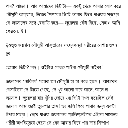
পাব? আচ্ছা। আর আমাদের ভিটাটা— একটু থেমে আবার যোগ করে
মৌসুমী আক্তার, নিজের শৈশবের ভিটে আবার ফিরে পাওয়ার স্বপ্নে
সে জয়নালের সঙ্গে বেসাতি করে— জুয়েলরা যেটা নিছে, সেটাও আমি
ফেরত চাই।
উন্মত্ত জয়নাল মৌসুমী আক্তারের মৎস্যকন্যা শরীরের নেশায় তখন
চুর—
তোমার ভিটা? অহ্। ওইটাও ফেরত পাইবা মৌসুমী নাইকা!
জয়নালের ‘নায়িকা’ সম্বোধনে মৌসুমী হা হা করে হাসে। আজকের
বেসাতিতে সে জিতে গেছে, সে খুব ভালো করে জানে, জানে না
জয়নাল। জুয়েলরা যার খুঁটির জোরে ওর ভিটা দখল করেছিল সেই
জয়নাল আজ ওরই তুরুপের তাস! ওর জমি ফিরে পাবার জন্য একটা
উপায় মাত্র। হেরে যাওয়া জয়নালের প্রতিশ্রুতিতে এইসব সামান্য
শরীরী অপবিত্রতা ছেড়ে সে যেন আবার ফিরে পায় তার নিষ্পাপ