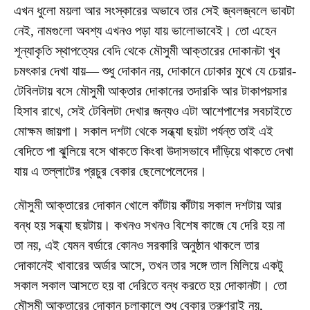
এখন ধুলো ময়লা আর সংস্কারের অভাবে তার সেই জ্বলজ্বলে ভাবটা
নেই, নামগুলো অবশ্য এখনও পড়া যায় ভালোভাবেই। তো এহেন
শূন্যাকৃতি স্থাপত্যের বেদি থেকে মৌসুমী আক্তারের দোকানটা খুব
চমৎকার দেখা যায়— শুধু দোকান নয়, দোকানে ঢোকার মুখে যে চেয়ার-
টেবিলটায় বসে মৌসুমী আক্তার দোকানের তদারকি আর টাকাপয়সার
হিসাব রাখে, সেই টেবিলটা দেখার জন্যও এটা আশেপাশের সবচাইতে
মোক্ষম জায়গা। সকাল দশটা থেকে সন্ধ্যা ছয়টা পর্যন্ত তাই এই
বেদিতে পা ঝুলিয়ে বসে থাকতে কিংবা উদাসভাবে দাঁড়িয়ে থাকতে দেখা
যায় এ তল্লাটের প্রচুর বেকার ছেলেপেলেদের।
মৌসুমী আক্তারের দোকান খোলে কাঁটায় কাঁটায় সকাল দশটায় আর
বন্ধ হয় সন্ধ্যা ছয়টায়। কখনও সখনও বিশেষ কাজে যে দেরি হয় না
তা নয়, এই যেমন বর্ডারে কোনও সরকারি অনুষ্ঠান থাকলে তার
দোকানেই খাবারের অর্ডার আসে, তখন তার সঙ্গে তাল মিলিয়ে একটু
সকাল সকাল আসতে হয় বা দেরিতে বন্ধ করতে হয় দোকানটা। তো
মৌসুমী আক্তারের দোকান চলাকালে শুধু বেকার তরুণরাই নয়,