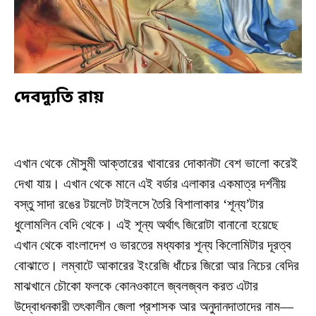
দেবদ্যুতি রায়
এখান থেকে মৌসুমী আক্তারের খাবারের দোকানটা বেশ ভালো করেই
দেখা যায়। এখান থেকে মানে এই বর্ডার এলাকার একমাত্র দর্শনীয়
বস্তু সাদা রঙের টয়লেট টাইলসে তৈরি বিশালাকার ‘শূন্য’টার
ধুলোমলিন বেদি থেকে। এই শূন্য অর্থাৎ জিরোটা বানানো হয়েছে
এখান থেকে বাংলাদেশ ও ভারতের মধ্যকার শূন্য কিলোমিটার দূরত্ব
বোঝাতে। লম্বাটে আকারের ইংরেজি ধাঁচের জিরো আর নিচের বেদির
মাঝখানে চৌকো ফলকে কোনওকালে জ্বলজ্বল করত এটার
উদ্বোধনকারী তৎকালীন জেলা প্রশাসক আর অনুদানদাতাদের নাম—