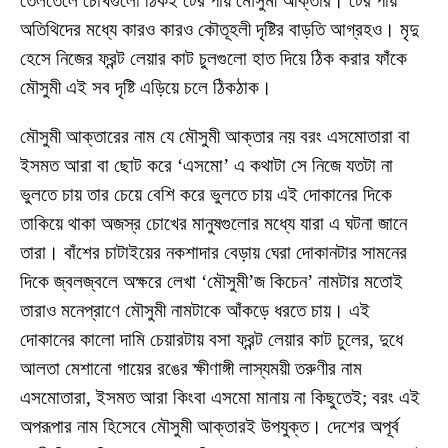
তেলতেলে চোখগুলো ঠিকই টের পায় মৌসুমী আক্তার। টের পায়
অতিথিদের মধ্যে কারও কারও কৌতূহলী দৃষ্টির বাড়তি আগ্রহও। মৃদু
হেসে নিজের ফ্রন্ট লেয়ার কাট চুলগুলো হাত দিয়ে ঠিক করার ফাঁকে
মৌসুমী এই সব দৃষ্টি এড়িয়ে চলে ঠিকঠাক।
মৌসুমী আক্তারের নাম যে মৌসুমী আক্তার নয় বরং এসমোতারা বা
ইসমত আরা বা ছোট করে ‘এসমো’ এ কথাটা সে নিজে যতটা না
ভুলতে চায় তার চেয়ে বেশি করে ভুলতে চায় এই দোকানের দিকে
তাকিয়ে থাকা অজস্র চোখের মানুষগুলোর মধ্যে যারা এ ঘটনা জানে
তারা। বাঁশের চাটাইয়ের নকশাদার বেড়ায় ঘেরা দোকানটার সামনের
দিকে জ্বলজ্বলে অক্ষরে লেখা ‘মৌসুমী’জ কিচেন’ নামটার মতোই
তারাও মনেপ্রাণে মৌসুমী নামটাকে আঁকড়ে ধরতে চায়। এই
দোকানের কালো দামি চেয়ারটায় বসা ফ্রন্ট লেয়ার কাট চুলের, দুধে
আলতা মেশানো গায়ের রঙের ক্ষীণাঙ্গী লাস্যময়ী তরুণীর নাম
এসমোতারা, ইসমত আরা কিংবা এসমো মানায় না কিছুতেই; বরং এই
অপরূপার নাম হিসেবে মৌসুমী আক্তারই উপযুক্ত। দেশের অপূর্ব