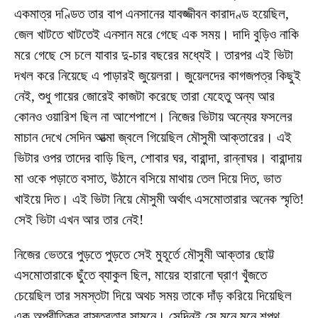
একমাত্র দণ্ডিত তার বাপ এনসানের যাবজ্জীবন কারাদণ্ড হয়েছিল,
জেল খাটতে খাটতেই এনসান মরে গেছে এক সময়। দাদি বুড়িও নাকি
মরে গেছে সে চলে যাবার দু-চার বছরের মধ্যেই। তারপর এই ভিটা
দখল করে নিয়েছে এ পাড়ারই জুয়েলরা। জুয়েলদের কাগজপত্র কিছুই
নেই, শুধু গায়ের জোরেই কাজটা করেছে তারা যেহেতু অন্য আর
কোনও ওয়ারিশ ছিল না আশেপাশে। নিজের ভিটায় অন্যের ফসলের
মাচান দেখে সেদিন আত্মা জ্বলে গিয়েছিল মৌসুমী আক্তারের। এই
ভিটার ওপর তাদের বাড়ি ছিল, শোবার ঘর, বারান্দা, রান্নাঘর। বারান্দায়
মা ওকে পড়াতে বসাত, উঠানে বসিয়ে মাথায় তেল দিয়ে দিত, ভাত
খাইয়ে দিত। এই ভিটা নিয়ে মৌসুমী অর্থাৎ এসমোতারার অনেক স্মৃতি!
সেই ভিটা এখন আর তার নেই!
নিজের ভেতরে পুড়তে পুড়তে সেই মুহূর্তে মৌসুমী আক্তার ছোট্ট
এসমোতারাকে ছুঁতে ব্যাকুল ছিল, মায়ের হারানো ঘ্রাণ ‍খুঁজতে
চেয়েছিল তার সমস্তটা দিয়ে অথচ সময় তাকে দাঁড় করিয়ে দিয়েছিল
এক অপ্রীতিকর বাস্তবতার সামনে। সেদিনই সে মনে মনে শপথ