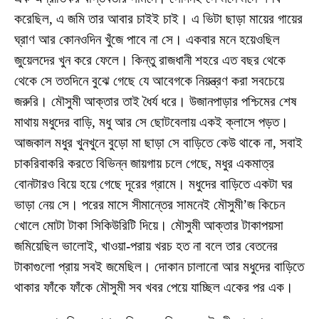
করেছিল, এ জমি তার আবার চাইই চাই। এ ভিটা ছাড়া মায়ের গায়ের
ঘ্রাণ আর কোনওদিন খুঁজে পাবে না সে। একবার মনে হয়েওছিল
জুয়েলদের খুন করে ফেলে। কিন্তু রাজধানী শহরে এত বছর থেকে
থেকে সে ততদিনে বুঝে গেছে যে আবেগকে নিয়ন্ত্রণ করা সবচেয়ে
জরুরি। মৌসুমী আক্তার তাই ধৈর্য ধরে। উজানপাড়ার পশ্চিমের শেষ
মাথায় মধুদের বাড়ি, মধু আর সে ছোটবেলায় একই ক্লাসে পড়ত।
আজকাল মধুর খুনখুনে বুড়ো মা ছাড়া সে বাড়িতে কেউ থাকে না, সবাই
চাকরিবাকরি করতে বিভিন্ন জায়গায় চলে গেছে, মধুর একমাত্র
বোনটারও বিয়ে হয়ে গেছে দূরের গ্রামে। মধুদের বাড়িতে একটা ঘর
ভাড়া নেয় সে। পরের মাসে সীমান্তের সামনেই মৌসুমী’জ কিচেন
খোলে মোটা টাকা সিকিউরিটি দিয়ে। মৌসুমী আক্তার টাকাপয়সা
জমিয়েছিল ভালোই, খাওয়া-পরায় খরচ হত না বলে তার বেতনের
টাকাগুলো প্রায় সবই জমেছিল। দোকান চালানো আর মধুদের বাড়িতে
থাকার ফাঁকে ফাঁকে মৌসুমী সব খবর পেয়ে যাচ্ছিল একের পর এক।