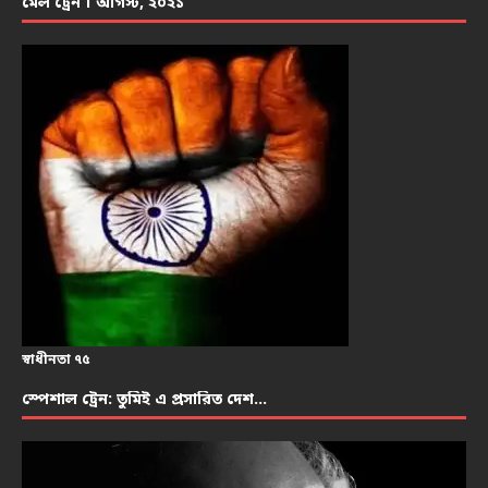
মেল ট্রেন । আগস্ট, ২০২১
স্বাধীনতা ৭৫
স্পেশাল ট্রেন: তুমিই এ প্রসারিত দেশ…