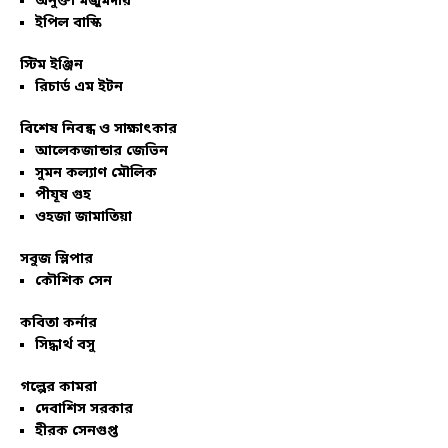
অনুক্তা মজুমদার
ইপিল বাস্কি
স্টিম ইঞ্জিন
রিচার্ড এম ইটন
বিশেষ নিবন্ধ ও সাক্ষাৎকার
আলেকজান্ডার জেভিন
সুমন কল্যাণ মৌলিক
পীযূষ গুহ
ওহজা জামাতিয়া
সবুজ স্লিপার
কৌশিক সেন
কবিতা কর্নার
সিদ্ধার্থ বসু
গল্পের কামরা
দেবাশিস সরকার
হীরক সেনগুপ্ত