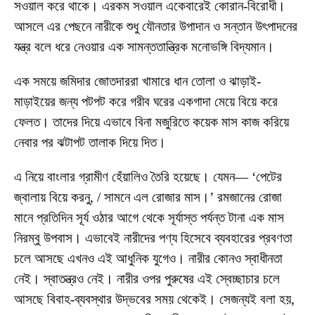
সওয়াল করে থাকে। এরকম সওয়াল একেবারেই কোরান-বিরোধী।
আসলে এর পেছনে নারীকে শুধু যৌনতার উপাদান ও সন্তান উৎপাদনের
যন্ত্র বলে ধরে নেওয়ার এক সামন্ততান্ত্রিক মনোভঙ্গি বিদ্যমান।
এক সময়ে জমিদার জোতদাররা খামারে ধান তোলা ও ঝাড়াই-
মাড়াইয়ের জন্য পটপট করে গরীব ঘরের একগাদা মেয়ে বিয়ে করে
ফেলত। তাদের দিয়ে এভাবে বিনা মজুরিতে কয়েক মাস কাজ করিয়ে
নেবার পর ঝটাপট তালাক দিয়ে দিত।
এ নিয়ে বাংলার গ্রামীণ হেঁয়ালিও তৈরি হয়েছে। যেমন— ‘পেটের
জ্বালায় বিয়ে করনু, / সামনে এল রোজার মাস।’ রমজানের রোজা
মানে প্রতিদিন সূর্য ওঠার আগে থেকে সূর্যাস্ত পর্যন্ত টানা এক মাস
নিরম্বু উপবাস। এভাবেই নারীদের পণ্য হিসেবে ব্যবহারের প্রবণতা
চলে আসছে এখনও এই আধুনিক যুগেও। নারীর কোনও স্বাধীনতা
নেই। স্বাতন্ত্রও নেই। নারীর ওপর পুরুষের এই স্বেচ্ছাচার চলে
আসছে বিবাহ-ব্যবস্থার উদ্ভবের সময় থেকেই। সেজন্যই বলা হয়,