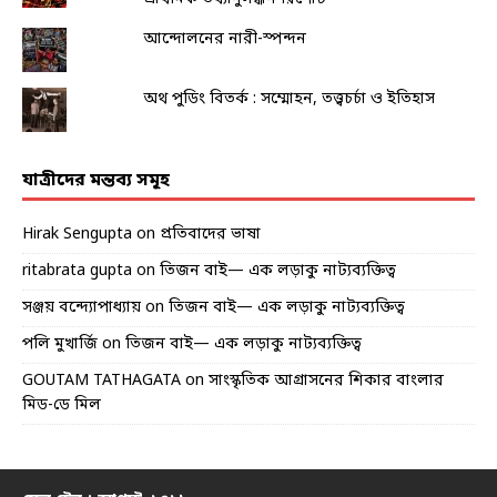
আন্দোলনের নারী-স্পন্দন
অথ পুডিং বিতর্ক : সম্মোহন, তত্ত্বচর্চা ও ইতিহাস
যাত্রীদের মন্তব্য সমূহ
Hirak Sengupta
on
প্রতিবাদের ভাষা
ritabrata gupta
on
তিজন বাই— এক লড়াকু নাট্যব্যক্তিত্ব
সঞ্জয় বন্দ্যোপাধ্যায়
on
তিজন বাই— এক লড়াকু নাট্যব্যক্তিত্ব
পলি মুখার্জি
on
তিজন বাই— এক লড়াকু নাট্যব্যক্তিত্ব
GOUTAM TATHAGATA
on
সাংস্কৃতিক আগ্রাসনের শিকার বাংলার
মিড-ডে মিল