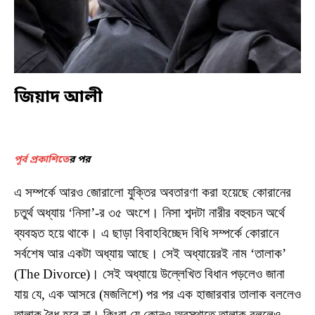
জিয়াদ আলী
পূর্ব প্রকাশিতে
র পর
এ সম্পর্কে আরও জোরালো যুক্তির অবতারণা করা হয়েছে কোরানের
চতুর্থ অধ্যায় ‘নিসা’-র ৩৫ অংশে। নিসা শব্দটা নারীর বহুবচন অর্থে
ব্যবহৃত হয়ে থাকে। এ ছাড়া বিবাহবিচ্ছেদ বিধি সম্পর্কে কোরানে
সর্বশেষ আর একটা অধ্যায় আছে। সেই অধ্যায়েরই নাম ‘তালাক’
(The Divorce)। সেই অধ্যায়ে উল্লেখিত বিধান পড়লেও জানা
যায় যে, এক আসরে (মজলিশে) পর পর এক হাজারবার তালাক বললেও
তালাক বৈধ হবে না। কিংবা যে কোনও অবস্থাতে তালাক বললেও