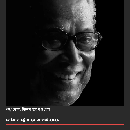
শঙ্খ ঘোষ, বিশেষ স্মরণ সংখ্যা
লোকাল ট্রেন। ২২ আগস্ট ২০২১