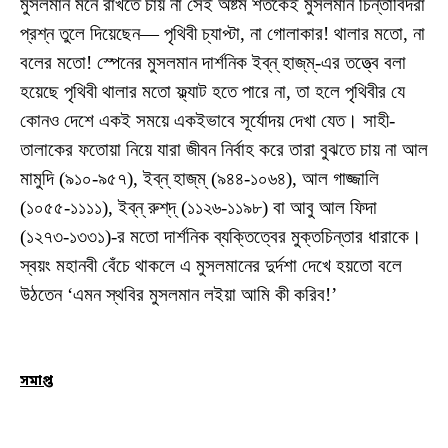
মুসলমান মনে রাখতে চায় না সেই অষ্টম শতকেই মুসলমান চিন্তাবিদরা
প্রশ্ন তুলে দিয়েছেন— পৃথিবী চ্যাপ্টা, না গোলাকার! থালার মতো, না
বলের মতো! স্পেনের মুসলমান দার্শনিক ইব্‌ন্‌ হাজ্‌ম্‌-এর তত্ত্বে বলা
হয়েছে পৃথিবী থালার মতো ফ্ল্যাট হতে পারে না, তা হলে পৃথিবীর যে
কোনও দেশে একই সময়ে একইভাবে সূর্যোদয় দেখা যেত। সাহী-
তালাকের ফতোয়া নিয়ে যারা জীবন নির্বাহ করে তারা বুঝতে চায় না আল
মামুদি (৯১০-৯৫৭), ইব্‌ন্‌ হাজ্‌ম্‌ (৯৪৪-১০৬৪), আল গাজ্জালি
(১০৫৫-১১১১), ইব্‌ন্‌ রুশ্‌দ্‌ (১১২৬-১১৯৮) বা আবু আল ফিদা
(১২৭৩-১৩৩১)-র মতো দার্শনিক ব্যক্তিত্বের মুক্তচিন্তার ধারাকে।
স্বয়ং মহানবী বেঁচে থাকলে এ মুসলমানের দুর্দশা দেখে হয়তো বলে
উঠতেন ‘এমন স্থবির মুসলমান লইয়া আমি কী করিব!’
সমাপ্ত