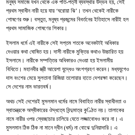
মনুষ্য সমাজে যখন থেকে এক পতি-পত্নী ব্যবস্থার উদ্ভব হয়, সেই
প্রথম স্বাধীন নারী হয়ে যায় ‘ঘরোয়া ঝি’। তখন থেকেই নারীকে
শোষণের শুরু। বস্তুত, মনুষ্য প্রজন্মের বিবর্তনের ইতিহাসে নারীই হল
প্রথম সামাজিক শোষণের শিকার।
ইসলাম ধর্মে এই নারীকে সেই সপ্তম শতকে অনেকটাই অধিকার
দেওয়ার কথা ঘোষিত হয়। দাসী নারীকে মুক্তির কথাও উচ্চারিত হয়
ইসলামে। নারীকে সম্পত্তির অধিকারও দেওয়া হয় ইসলামীয়
বিধিতে। মহানবীর স্ত্রী আয়েশা যুদ্ধেও অংশগ্রহণ করেন। মধ্যযুগেও
দাস বংশের মেয়ে সুলতানা রিজিয়া তলোয়ার হাতে দেশরক্ষা করেছেন।
সে দেশের নাম ভারতবর্ষ।
অথচ সেই দেশেরই মুসলমান ধর্মের নামে বিবাহিত নারীর স্বাধীনতা ও
স্বাতন্ত্রকে অস্বীকারের ঔদ্ধত্যে বিন্দুমাত্র কুণ্ঠিত নয়। তালাকের
নামে নারীর ওপর স্বেচ্ছাচার চালিয়ে যেতে লজ্জাবোধও করে না। এ
মুসলমান ঠিক ঠিক না মানে দ্বীন (ধর্ম) না বোঝে দুনিয়াদারি। এ