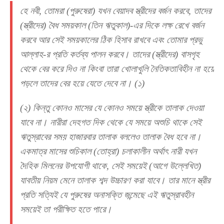
হে নবী, তোমরা (পুরুষেরা) যখন বেয়াদব স্ত্রীদের বর্জন করবে, তাদের
(স্ত্রীদের) বৈধ সময়কাল (তিন ঋতুকাল)-এর দিকে লক্ষ রেখে বর্জন
করবে আর সেই সময়কালের ঠিক হিসাব রাখবে এবং তোমার প্রভু
আল্লাহ-র প্রতি কর্তব্য পালন করবে। তাদের (স্ত্রীদের) বাসগৃহ
থেকে বের করে দিও না কিংবা তারা খোলাখুলি নৈতিকতাবিহীন না হয়ে
পড়লে তাদের বের হয়ে যেতে দেবে না। (১)
(২) কিন্তু কোনও মাসের যে কোনও সময়ে স্ত্রীকে তালাক দেওয়া
যাবে না। নারীরা দেহগত দিক থেকে যে সময়ে অশুচি থাকে সেই
ঋতুস্রাবের সময় হাজারবার তালাক বললেও তালাক বৈধ হবে না।
একমাত্র মাসের শুচিকাল (তোহ্‌রা) চলাকালীন অর্থাৎ নারী যখন
দৈহিক মিলনের উপযোগী থাকে, সেই সময়েই (আগে উল্লেখিত)
যাবতীয় নিয়ম মেনে তালাক শব্দ উচ্চারণ করা যাবে। তার মানে স্ত্রীর
প্রতি সত্যিই যে পুরুষের অনাসক্তি জন্মেছে এই ঋতুস্রাবহীন
সময়েই তা পরীক্ষিত হতে পারে।