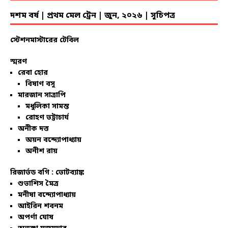
দশম বর্ষ | প্রথম মেল ট্রেন | জুন, ২০২৬ | সূচিপত্র
স্টেশনমাস্টারের টেবিল
স্মরণ
রেবা হোর
বিষাণ বসু
মারজান সাত্রাপি
মধুলিকা সামন্ত
রোহণ ভট্টাচার্য
অনীক দত্ত
অয়ন বন্দ্যোপাধ্যায়
অনীশ রায়
রিজার্ভড বগি :
ভোটব্যাঙ্ক
শুভাশিস মৈত্র
মনীষা বন্দ্যোপাধ্যায়
আইরিন শবনম
অপর্ণা ঘোষ