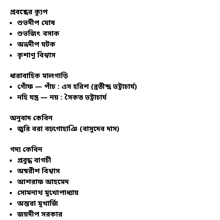
প্রবন্ধের ক্যুপ
শুভদীপ ঘোষ
শুভজিৎ বসাক
অভ্রদীপ ঘটক
কৃশাণু বিশ্বাস
ধারাবাহিক মালগাড়ি
গোঁফ — পাঁচ : এস হরিশ (ব্রতীন্দ্র ভট্টাচার্য)
নহি যন্ত্র — নয় : সৈকত ভট্টাচার্য
অনুবাদ কেবিন
জুরি বরা বঢ়গোহাঞি (বাসুদেব দাস)
গদ্য কেবিন
প্রবুদ্ধ বাগচী
অম্বরীশ বিশ্বাস
আশরাফ আহমেদ
সোমনাথ মুখোপাধ্যায়
অন্তরা মুখার্জি
জয়দীপ সরকার