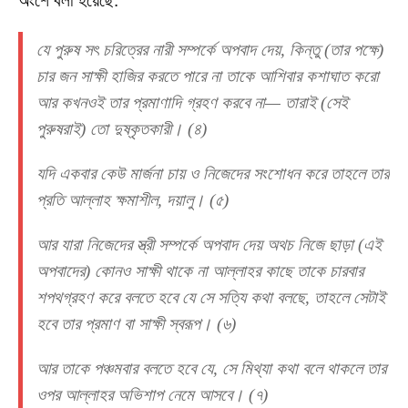
অংশে বলা হয়েছে:
যে পুরুষ সৎ চরিত্রের নারী সম্পর্কে অপবাদ দেয়, কিন্তু (তার পক্ষে)
চার জন সাক্ষী হাজির করতে পারে না তাকে আশিবার কশাঘাত করো
আর কখনওই তার প্রমাণাদি গ্রহণ করবে না— তারাই (সেই
পুরুষরাই) তো দুষ্কৃতকারী। (৪)
যদি একবার কেউ মার্জনা চায় ও নিজেদের সংশোধন করে তাহলে তার
প্রতি আল্লাহ ক্ষমাশীল, দয়ালু। (৫)
আর যারা নিজেদের স্ত্রী সম্পর্কে অপবাদ দেয় অথচ নিজে ছাড়া (এই
অপবাদের) কোনও সাক্ষী থাকে না আল্লাহর কাছে তাকে চারবার
শপথগ্রহণ করে বলতে হবে যে সে সত্যি কথা বলছে, তাহলে সেটাই
হবে তার প্রমাণ বা সাক্ষী স্বরূপ। (৬)
আর তাকে পঞ্চমবার বলতে হবে যে, সে মিথ্যা কথা বলে থাকলে তার
ওপর আল্লাহর অভিশাপ নেমে আসবে। (৭)