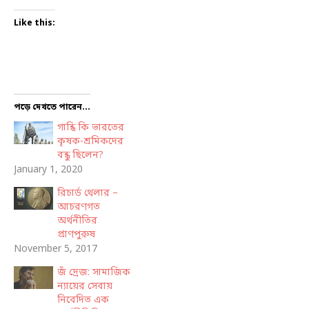
Like this:
পড়ে দেখতে পারেন...
গান্ধি কি ভারতের
কৃষক-শ্রমিকদের
বন্ধু ছিলেন?
January 1, 2020
রিচার্ড থেলার –
আচরণগত
অর্থনীতির
প্রাণপুরুষ
November 5, 2017
জঁ দ্রেজ: সামাজিক
ন্যায়ের সেবায়
নিবেদিত এক