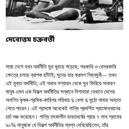
দেবোত্তম চক্রবর্তী
সারা দেশে যখন অর্থনীতি মুখ থুবড়ে পড়েছে; সরকারি ও বেসরকারি
ক্ষেত্রে চলছে ব্যাপক ছাঁটাই; সুদের হার ক্রমশ নিম্নমুখী— তখন
এই মুক্ত অর্থনীতি, এই অবাধ পণ্যায়ন থেকে মুখ ফিরিয়ে সাধারণ
মানুষ এমন এক বিকল্প অর্থনীতির সন্ধানে দিশাহারা যেখানে দেশের
অগণিত কৃষক-শ্রমিক-কারিগর পরিবার দু বেলা দু মুঠো খাবার অন্তত
পেতে পারেন। এই প্রসঙ্গে অনেকেই গান্ধি প্রদর্শিত গ্রামোন্নয়নের
চর্চা শুরু করেছেন। গান্ধি তৎকালীন ভারতবর্ষের প্রায় ৭ লাখ গ্রামের
৯০% মানুষকে যে বিকল্প অর্থনীতির স্বপ্ন দেখিয়েছিলেন, তাঁর