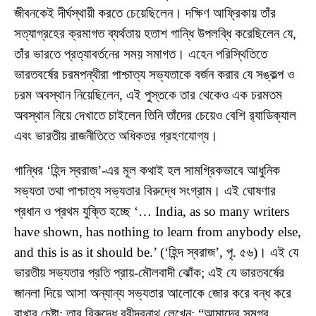
জীবনকেই দীর্ঘস্থায়ী করতে চেয়েছিলেন। দক্ষিণ আফ্রিকায় তাঁর
সত্যাগ্রহের ক্রমাগত ব্যর্থতায় হতাশ গান্ধি উপলব্ধি করেছিলেন যে,
তাঁর ভারতে প্রত্যাবর্তনের সময় সমাগত। এহেন পরিস্থিতিতে
ভারতবর্ষের চরমপন্থীরা পাশ্চাত্য সভ্যতাকে বর্জন করার যে সঙ্কল্প ও
চরম অবস্থান নিয়েছিলেন, এই পুস্তকে তার থেকেও এক চরমতম
অবস্থান নিয়ে দেখাতে চাইলেন তিনি তাঁদের চেয়েও বেশি র‍্যাডিক্যাল
এবং ভারতীয় রাজনীতিতে অধিকতর গ্রহণযোগ্য।
গান্ধির ‘হিন্দ স্বরাজ’-এর মূল কথাই হল সামগ্রিকভাবে আধুনিক
সভ্যতা তথা পাশ্চাত্য সভ্যতার বিরুদ্ধে সংগ্রাম। এই ঘোষণার
প্রধান ও প্রথম যুক্তি হচ্ছে ‘… India, as so many writers
have shown, has nothing to learn from anybody else,
and this is as it should be.’ (‘হিন্দ স্বরাজ’, পৃ. ৫৬)। এই যে
ভারতীয় সভ্যতার প্রতি প্রায়-মৌলবাদী ঝোঁক; এই যে ভারতবর্ষের
জানলা দিয়ে আসা অন্যান্য সভ্যতার আলোকে জোর করে বন্ধ করে
রাখার চেষ্টা; তার বিরুদ্ধে রবীন্দ্রনাথ লেখেন: “আমাদের সমগ্র