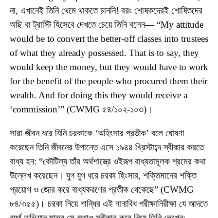
না, এখানেই তিনি থেমে থাকতে চাননি! বরং শোষকদেরই শোষিতদের
অছি বা ট্রাস্টি হিসেবে দেখতে চেয়ে তিনি বলেন— “My attitude
would be to convert the better-off classes into trustees
of what they already possessed. That is to say, they
would keep the money, but they would have to work
for the benefit of the people who procured them their
wealth. And for doing this they would receive a
‘commission’” (CWMG ৫৪/১০২-১০৩)।
সারা জীবন ধরে যিনি চরকাকে ‘অহিংসার প্রতীক’ বলে ঘোষণা
করেছেন তিনি জীবনের উপান্তে এসে ১৯৪৪ খ্রিস্টাব্দে স্বীকার করতে
বাধ্য হন: “কৌটিল্য তাঁর অর্থশাস্ত্রে ওইরূপ বাধ্যতামূলক শ্রমের কথা
উল্লেখ করেছেন। যুগ যুগ ধরে চরকা হিংসার, শক্তিমানের শক্তি
প্রয়োগ ও জোর করে বাধ্যকরণের প্রতীক থেকেছে” (CWMG
৮৪/৩৫৫)। চরকা নিয়ে গান্ধির এই নানাবিধ পরীক্ষানিরীক্ষা যে আদতে
ব্যর্থ অভিযান মাত্র সে কথাও স্বীকার করে নিয়ে তিনি লেখেন: