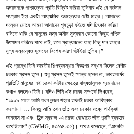
হৃদয়মনকে পাশ্চাত্যের প্রতি বিদ্বিষ্ট করিয়া তুলিবার এই যে বর্তমান
সংগ্রাম ইহা একটা আধ্যাত্মিক আত্মহত্যার চেষ্টা মাত্র। আমাদের
দম্ভের মোহে আমরা আমাদের গৃহচূড়া হইতে যদি চিৎকার করিয়া
বলিতে থাকি যে মানুষের জন্য অসীম মূল্যবান কোনো কিছুই পশ্চিম
উৎপাদন করিতে পারে নাই, তবে প্রাচ্যমনের যাহা কিছু দান তাহার
মূল্য সম্বন্ধেও সন্দেহের বিশেষ কারণ ঘটাইয়া তুলিব।”
এই গ্রন্থে তিনি ভারতীয় শিল্পব্যবস্থার বিকল্পের সন্ধান দিলেন দেশীয়
চরকার প্রসঙ্গ তুলে। শুধু প্রসঙ্গ তুলেই ক্ষান্ত হলেন না, ভারতবর্ষের
প্রতিটি মানুষের এই চরকা কাটার ক্ষেত্রে বাধ্যতামূলক শ্রমদানের
কথাও বললেও তিনি। যদিও তিনি এই চরকা সম্পর্কে লিখছেন,
“১৯০৯ সালে আমি যখন লন্ডন শহরে তখনই চরকা আবিষ্কার
করলাম। … কিন্তু আমি তখন তাঁত এবং চরকার মধ্যে পার্থক্যটা
জানতাম না এবং ‘হিন্দ স্বরাজ’-এ চরকা বোঝাতে তাঁত শব্দটি ব্যবহার
করেছিলাম” (CWMG, ৪৩/৩৪-৩৫)। পরেও বলেছেন, “এমনকি