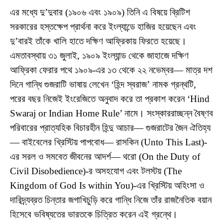
এর মধ্যে দু’দুবার (১৯০৬ এবং ১৯০৯) তিনি এ বিষয়ে ব্রিটিশ
সরকারের হস্তক্ষেপ প্রার্থনা করে ইংল্যান্ডে হাজির হয়েছেন এবং
দু’বারই তাঁকে খালি হাতে দক্ষিণ আফ্রিকায় ফিরতে হয়েছে।
এমতাবস্থায় ৩১ জুলাই, ১৯০৯ ইংল্যান্ড থেকে জাহাজে দক্ষিণ
আফ্রিকা ফেরার পথে ১৯০৯-এর ১৩ থেকে ২২ নভেম্বর— মাত্র দশ
দিনে গান্ধি গুজরাটি ভাষায় লেখেন ‘হিন্দ স্বরাজ’ নামক গ্রন্থটি,
পরের বছর নিজেই ইংরেজিতে অনুবাদ করে তা প্রকাশ করেন ‘Hind
Swaraj or Indian Home Rule’ নামে। সংস্কাররাচ্ছন্ন বৈষ্ণব
পরিবারের প্রাত্যহিক বিচারহীন হিন্দু আচার— গুজরাটের জৈন ঐতিহ্য
— বাইবেলের খ্রিস্টিয় পাপবোধ— রাসকিন (Unto This Last)-
এর সরল ও সমবেত জীবনের আদর্শ— থরো (On the Duty of
Civil Disobedience)-র অসহযোগ এবং টলস্টয় (The
Kingdom of God Is within You)-এর খ্রিস্টিয় অহিংসা ও
দারিদ্র্যব্রত চিন্তার জগাখিচুড়ি করে গান্ধি নিজে তাঁর রাজনৈতিক বয়ান
হিসেবে ভবিষ্যতের ভারতকে চিত্রিত করেন এই গ্রন্থে।