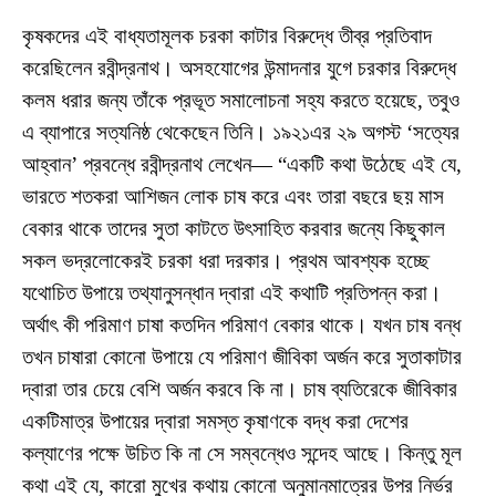
কৃষকদের এই বাধ্যতামূলক চরকা কাটার বিরুদ্ধে তীব্র প্রতিবাদ
করেছিলেন রবীন্দ্রনাথ। অসহযোগের উন্মাদনার যুগে চরকার বিরুদ্ধে
কলম ধরার জন্য তাঁকে প্রভূত সমালোচনা সহ্য করতে হয়েছে, তবুও
এ ব্যাপারে সত্যনিষ্ঠ থেকেছেন তিনি। ১৯২১এর ২৯ অগস্ট ‘সত্যের
আহ্বান’ প্রবন্ধে রবীন্দ্রনাথ লেখেন— “একটি কথা উঠেছে এই যে,
ভারতে শতকরা আশিজন লোক চাষ করে এবং তারা বছরে ছয় মাস
বেকার থাকে তাদের সুতা কাটতে উৎসাহিত করবার জন্যে কিছুকাল
সকল ভদ্রলোকেরই চরকা ধরা দরকার। প্রথম আবশ্যক হচ্ছে
যথোচিত উপায়ে তথ্যানুসন্ধান দ্বারা এই কথাটি প্রতিপন্ন করা।
অর্থাৎ কী পরিমাণ চাষা কতদিন পরিমাণ বেকার থাকে। যখন চাষ বন্ধ
তখন চাষারা কোনো উপায়ে যে পরিমাণ জীবিকা অর্জন করে সুতাকাটার
দ্বারা তার চেয়ে বেশি অর্জন করবে কি না। চাষ ব্যতিরেকে জীবিকার
একটিমাত্র উপায়ের দ্বারা সমস্ত কৃষাণকে বদ্ধ করা দেশের
কল্যাণের পক্ষে উচিত কি না সে সম্বন্ধেও সন্দেহ আছে। কিন্তু মূল
কথা এই যে, কারো মুখের কথায় কোনো অনুমানমাত্রের উপর নির্ভর