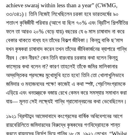
achieve swaraj within less than a year” (CWMG,
৩৩/৩৪১)। তিনি নিজেই লিখেছিলেন চরকা হবে ভারতবর্ষের ৯০
শতাংশ কৃষিজীবী পরিবার (আগে যা ছিল ৭০% এবং ব্রিটিশ শিল্পনীতির
ফলে তা আরও ২০% বেড়ে যায়) বছরের যে ৬ মাস চাষাবাদ না করে
বেকার থাকতে বাধ্য হন তাঁদের বিকল্প জীবিকা। কিন্তু বাকি ছ’মাস
যখন কৃষকরা চাষাবাদ করেন তখন তাঁদের জীবিকার্জনের ব্যাপারে গান্ধি
নীরব। কেন নীরব? কেন তিনি বারংবার চরকার কথা বলেন কিন্তু
কাস্তের কথা বলেন না? কারণ তাহলেই তাঁকে জমির মালিকানার
অস্বস্তিকর প্রসঙ্গের মুখোমুখি হতে হবে! তিনি তো খোলাখুলিভাবে
জমিদার ও মহাজনদের পক্ষে! কাজেই এ কথা স্পষ্ট, শ্রেণিসংগ্রামকে
এড়িয়ে এবং ধনতন্ত্রকে বজায় রেখে কেমন করে সমস্যার সমাধান করা
যায়— মূলত সেই লক্ষ্যেই গান্ধি গ্রামোন্নয়নের কথা ভেবেছিলেন।
১৯২১ খ্রিস্টাব্দে আমেদাবাদে কংগ্রেসের বার্ষিক অধিবেশনের আগে
রায়বেরিলিতে জমিদারদের বিরুদ্ধে কৃষকদের গণবিদ্রোহকে শান্ত
করতে রায়তদের নির্দেশ দিয়ে গান্ধি ১৮ মে, ১৯২১ লেখেন, “Whilst