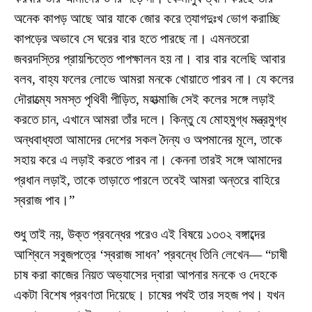
অনেক কাপড় আছে আর যাকে জোর করে ত্যাগদুঃখ ভোগ করাচ্ছি
কাপড়ের অভাবে সে ঘরের বার হতে পারছে না। এমনতরো
জবরদস্তির প্রায়শ্চিত্তে পাপক্ষালন হয় না। বার বার বলেছি আবার
বলব, বাহ্য ফলের লোভে আমরা মনকে খোয়াতে পারব না। যে কলের
দৌরাত্ম্যে সমস্ত পৃথিবী পীড়িত, মহাত্মাজি সেই কলের সঙ্গে লড়াই
করতে চান, এখানে আমরা তাঁর দলে। কিন্তু যে মোহমুগ্ধ মন্ত্রমুগ্ধ
অন্ধবাধ্যতা আমাদের দেশের সকল দৈন্য ও অপমানের মূলে, তাকে
সহায় করে এ লড়াই করতে পারব না। কেননা তারই সঙ্গে আমাদের
প্রধান লড়াই, তাকে তাড়াতে পারলে তবেই আমরা অন্তরে বাহিরে
স্বরাজ পাব।”
শুধু তাই নয়, উক্ত প্রবন্ধের পরেও এই বিষয়ে ১৩৩২ বঙ্গাব্দের
আশ্বিনে সবুজপত্রে ‘স্বরাজ সাধন’ প্রবন্ধে তিনি লেখেন— “চাষী
চাষ করা কাজের নিয়ত অভ্যাসের দ্বারা আপনার মনকে ও দেহকে
একটা বিশেষ প্রবণতা দিয়েছে। চাষের পথই তার সহজ পথ। যখন