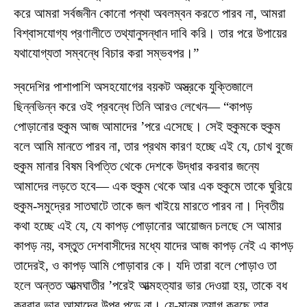
করে আমরা সর্বজনীন কোনো পন্থা অবলম্বন করতে পারব না, আমরা
বিশ্বাসযোগ্য প্রণালীতে তথ্যানুসন্ধান দাবি করি। তার পরে উপায়ের
যথাযোগ্যতা সম্বন্ধে বিচার করা সম্ভবপর।”
স্বদেশির পাশাপাশি অসহযোগের বয়কট অস্ত্রকে যুক্তিজালে
ছিন্নভিন্ন করে ওই প্রবন্ধে তিনি আরও লেখেন— “কাপড়
পোড়ানোর হুকুম আজ আমাদের ’পরে এসেছে। সেই হুকুমকে হুকুম
বলে আমি মানতে পারব না, তার প্রথম কারণ হচ্ছে এই যে, চোখ বুজে
হুকুম মানার বিষম বিপত্তি থেকে দেশকে উদ্ধার করবার জন্যে
আমাদের লড়তে হবে— এক হুকুম থেকে আর এক হুকুমে তাকে ঘুরিয়ে
হুকুম-সমুদ্রের সাতঘাটে তাকে জল খাইয়ে মারতে পারব না। দ্বিতীয়
কথা হচ্ছে এই যে, যে কাপড় পোড়ানোর আয়োজন চলছে সে আমার
কাপড় নয়, বস্তুত দেশবাসীদের মধ্যে যাদের আজ কাপড় নেই এ কাপড়
তাদেরই, ও কাপড় আমি পোড়াবার কে। যদি তারা বলে পোড়াও তা
হলে অন্তত আত্মঘাতীর ’পরেই আত্মহত্যার ভার দেওয়া হয়, তাকে বধ
করবার ভার আমাদের উপর পড়ে না। যে-মানুষ ত্যাগ করছে তার