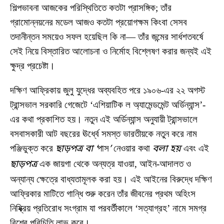
শিল্পভাবনা আজকের পরিস্থিতিতে কতটা প্রাসঙ্গিক; তাঁর
গ্রামোন্নয়নের মডেল আজও কতটা প্রয়োগক্ষম কিংবা সেসব
তদানীন্তন সময়েও সফল হয়েছিল কি না— তাঁর জন্মের সার্ধশতবর্ষে
সেই নিয়ে বিস্তারিত আলোচনা ও নির্মোহ বিশ্লেষণ করার জন্যই এই
ক্ষুদ্র প্রচেষ্টা।
দক্ষিণ আফ্রিকায় জুলু যুদ্ধের অব্যবহিত পরে ১৯০৬-এর ২২ অগস্ট
ট্রান্সভাল সরকারি গেজেটে ‘এশিয়াটিক ল অ্যামেন্ডমেন্ট অর্ডিন্যান্স’-
এর কথা প্রকাশিত হয়। নতুন এই অর্ডিন্যান্স অনুযায়ী ট্রান্সভালে
বসবাসকারী আট বছরের ঊর্ধ্বে সমস্ত ভারতীয়কে নতুন করে নাম
পঞ্জিভুক্ত করে
ছাড়পত্র বা ‘
পাস
’
নেওয়ার কথা
বলা হয়
এবং এই
ছাড়পত্র
এক জায়গা থেকে অন্যত্র যাওয়া, আইন-আদালত ও
অন্যান্য ক্ষেত্রে বাধ্যতামূলক করা হয়। এই আইনের বিরুদ্ধে দক্ষিণ
আফ্রিকার মাটিতে গান্ধি শুরু করেন তাঁর জীবনের প্রথম অহিংস
নিষ্ক্রিয় প্রতিরোধ সংগ্রাম যা পরবর্তীকালে ‘সত্যাগ্রহ’ নামে সমগ্র
বিশ্বে পরিচিতি লাভ করে।