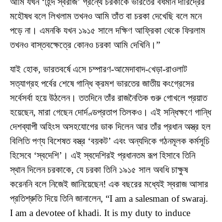
আমি যখন ‘হিন্দ স্বরাজ’ গ্রন্থে চরকাকে ভারতের বর্ধমান দারিদ্রের
মহৌষধ বলে লিখলাম তখনও আমি তাঁত বা চরকা দেখেছি বলে মনে
পড়ে না। এমনকি যখন ১৯১৫ সালে দক্ষিণ আফ্রিকা থেকে ফিরলাম
তখনও বাস্তবক্ষেত্রে কোনও চরকা আমি দেখিনি।”
যাই হোক, ভারতবর্ষে এসে চম্পারণ-আমেদাবাদ-খেড়া-রাওলাট
সত্যাগ্রহ পর্বের শেষে গান্ধি ক্রমশ ভারতের জাতীয় কংগ্রেসের
সর্বেসর্বা হয়ে উঠলেন। ততদিনে তাঁর রাজনৈতিক গুরু গোখলে প্রয়াত
হয়েছেন, মারা গেছেন দোর্দণ্ডপ্রতাপ তিলকও। এই সন্ধিক্ষণে গান্ধি
দেশব্যাপী অহিংস অসহযোগের ডাক দিলেন আর তাঁর প্রধান অস্ত্র হল
বিলিতি পণ্য বিশেষত বস্ত্র ‘বয়কট’ এবং অন্যদিকে গঠনমূলক কর্মসূচি
হিসেবে ‘স্বদেশি’। এই স্বদেশিরই প্রধানতম রূপ হিসাবে তিনি
স্থান দিলেন চরকাকে, যে চরকা তিনি ১৯১৫ সাল অবধি চাক্ষুষ
করেননি বলে নিজেই জানিয়েছেন! এক বছরের মধ্যেই স্বরাজ আসার
প্রতিশ্রুতি দিয়ে তিনি জানালেন, “I am a salesman of swaraj.
I am a devotee of khadi. It is my duty to induce