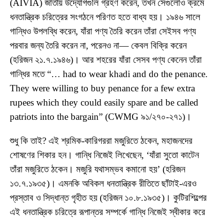
(AIVIA) জাতীয় উদ্যোগগুলি গ্রহণ করেন, তখন সেগুলোও ক্রমে
ধনতান্ত্রিক চরিত্রের সংগঠনে পরিণত হতে বাধ্য হয়। ১৯৪৬ সালে
গান্ধিও উপলব্ধি করেন, যাঁরা পণ্য তৈরি করেন তাঁরা সেইসব পণ্য
পরবার জন্য তৈরি করেন না, পরেনও না— কেবল বিক্রি করেন
(হরিজন ২১.৭.১৯৪৬)। আর শহরের যাঁরা সেসব পণ্য কেনেন তাঁরা
গান্ধির মতে “… had to wear khadi and do the penance.
They were willing to buy penance for a few extra
rupees which they could easily spare and be called
patriots into the bargain” (CWMG ৯১/২৭০-২৭১)।
শুধু কি তাই? এই শ্রমিক-কারিগররা মজুরিতে ঠকেন, মহাজনদের
শোষণের শিকার হন। গান্ধি নিজেই লিখেছেন, ‘যাঁরা সুতো কাটেন
তাঁরা মজুরিতে ঠকেন। মজুরি যথাসম্ভব কমানো হয়’ (হরিজন
১৩.৭.১৯৩৫)। এমনকি অবিকল ধনতান্ত্রিক রীতিতে ছাঁটাই-এরও
প্রস্তাব ও সিদ্ধান্ত গৃহীত হয় (হরিজন ১০.৮.১৯৩৫)। কুটিরশিল্পের
এই ধনতান্ত্রিক চরিত্রে রূপান্তর সম্পর্কে গান্ধি নিজেই স্বীকার করে