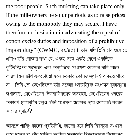
the poor people. Such mulcting can take place only
if the mill-owners be so unpatriotic as to raise prices
owing to the monopoly they may secure. I have
therefore no hesitation in advocating the repeal of
cotton excise duties and imposition of a prohibitive
import duty” (CWMG, ২৯/৪৫)। তাই যদি তিনি চান তবে তো
এটাও তাঁর বোঝার কথা যে, একই সঙ্গে একই দেশে একদিকে
কুটিরশিল্পের প্রস্তাব এবং অন্যদিকে সংরক্ষণ শুল্কের দাবি অচল
কারণ মিল শিল্প একচেটিয়া হলে চরকার কোনও স্থানই থাকতে পারে
না। তিনি তো দেখেছিলেন তাঁর সঙ্ঘের ধনতান্ত্রিক উৎপাদন ব্যবস্থায়
রূপান্তর, দেখেছিলেন মিলমালিকদের অসততা, দেখেছিলেন খদ্দরের
অকারণ মূল্যবৃদ্ধি তবুও তিনি সংরক্ষণ শুল্কের হয়ে ওকালতি করেন
কাদের স্বার্থে?
আসলে গান্ধি কাদের প্রতিনিধি, কাদের হয়ে তিনি নিরন্তর সওয়াল
করে চলেন তা তাঁর মালিক-শ্রমিক সম্পর্কের চিন্তাভাবনা বিশ্লেষণ