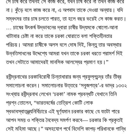
সে চাষ করে তখনই সে কাজ করে, যখন চাষ করে না তখন কাজ করে
না। কুঁড়ে বলে কাজ করে না, এ অপবাদ তাকে দেওয়া অন্যায়। যদি
সম্বৎসর তার চাষ চলতে পারত, তা হলে বছর ভরেই সে কাজ করত।
… চাষের উৎকর্ষ উদ্ভাবনের দ্বারা চাষীর উদ্যমকে ষোলো-আনা
খাটাবার চেষ্টা না করে তাকে চরকা ঘোরাতে বলা শক্তিহীনতার
পরিচয়। আমরা চাষীকে অলস বলে দোষ দিই, কিন্তু তার অবস্থার
উন্নতিসাধনের উদ্দেশ্যে আমরা যখন তাকে চরকা ধরতে পরামর্শ দিই
তখন সেটাতে আমাদেরই মানসিক আলস্যের প্রমাণ হয়।”
রবীন্দ্রনাথের চরকাবিরোধী চিন্তাধারার জন্য প্রফুল্লচন্দ্র তাঁর তীব্র
সমালোচনা করেন। সমালোচনার উত্তরে ‘সবুজপত্র’-র ভাদ্র ১৩৩২
সংখ্যায় রবীন্দ্রনাথ লেখেন ‘চরকা’ নামক প্রবন্ধটি যেখানে তিনি
প্রশ্ন তোলেন, “ভারতবর্ষের তেত্রিশ কোটি লোক
স্বভাবস্বাতন্ত্র্যনির্বিচারে এই ঘূর্ণ্যমান চরকার কাছে যে যতটা পারে
আপন সময় ও শক্তির নৈবেদ্য সমর্পণ করবে— চরকার কি প্রকৃতই
সেই মহিমা আছে।” অসহযোগ পর্বে বিদেশি কাপড় পরিধানকে গান্ধি