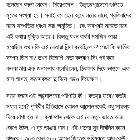
বলেছেন বদলা নেবেন। নিয়েওছেন। উত্তরপ্রদেশে গুলিতে
মৃতের সংখ্যা ২১। সবাই বলেছেন আন্দোলনের নামে, প্রতিবাদের
নামে সম্পত্তি ধ্বংস করা অনুচিত। এবং অবশ্যই মানতে হবে
এই কথায় যুক্তি আছে। কিন্তু যখন বাবরি মসজিদ ভাঙা
হয়েছিল তখন কি এই নেতারা নিন্দা করেছিলেন? সেটা কি জাতীয়
সম্পদ ছিল না? তখন বিজেপি নেতা কল্যাণ সিং গর্ব করে
কলকাতায় এক জনসভায় বলেছিলেন, ঠিকাদার দিয়ে ভাঙলে এক
মাস লাগত, করসেবকরা দু দিনে ভেঙে দিয়েছেন।
সময় বলবে এই আন্দোলনের পরিণতি কী। কতদূর যাবে? কতটা
সফল হবে? পৃথিবীর ইতিহাসে কোনও আন্দোলনকেই শুধু সাফল্য
দিয়ে মাপা হয় না। ক্যাম্পাস থেকে এই যে নতুন ভারত আজ
জেগে উঠল, এ ঘুম ভাঙার গান। এই গানের সুর দীর্ঘদিন কানে
বাজবে। ৩০৩ কেন ৫০০ আসন জিতেও ভবিষ্যতে আর কেউ,