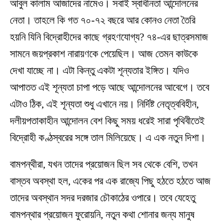
আবুল কালাম আজাদের নামেও। সবাই স্বাধীনতা আন্দোলনের
নেতা। তাহলে কি গত ৭০-৭২ বছরে আর কোনও নেতা তৈরি
হয়নি যিনি বিদ্রোহীদের কাছে গ্রহণযোগ্য? ৭৪-এর ছাত্রসমাজ
সামনে জয়প্রকাশ নারায়ণকে পেয়েছিল। আজ তেমন কাউকে
দেখা যাচ্ছে না। এটা কিন্তু একটা শূন্যতার ইঙ্গিত। যদিও
আপাতত এই শূন্যতা চাপা পড়ে আছে আন্দোলনের আবেগে। তবে
এটাও ঠিক, এই শূন্যতা শুধু এখানে নয়। নির্দিষ্ট নেতৃত্ববিহীন,
দলীয়পতাকাহীন আন্দোলন বেশ কিছু সময় ধরেই সারা পৃথিবীতেই
বিদ্রোহী কণ্ঠস্বরের সঙ্গে তাল মিলিয়েছে। এ এক নতুন দিশা।
বামপন্থীরা, যখন তাদের প্রয়োজন ছিল সব থেকে বেশি, তখন
বাস্তব অবস্থা হল, একের পর এক রাজ্যে পিছু হঠতে হঠতে আজ
তাদের অবস্থান সদর দরজার চৌকাঠের ওপারে। তবে যেহেতু
বামপন্থার প্রয়োজন ফুরোয়নি, নতুন কথা শোনার জন্য মানুষ