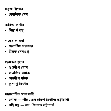
সবুজ স্লিপার
কৌশিক সেন
কবিতা কর্নার
সিদ্ধার্থ বসু
গল্পের কামরা
দেবাশিস সরকার
হীরক সেনগুপ্ত
প্রবন্ধের ক্যুপ
শুভদীপ ঘোষ
শুভজিৎ বসাক
অভ্রদীপ ঘটক
কৃশাণু বিশ্বাস
ধারাবাহিক মালগাড়ি
গোঁফ — পাঁচ : এস হরিশ (ব্রতীন্দ্র ভট্টাচার্য)
নহি যন্ত্র — নয় : সৈকত ভট্টাচার্য