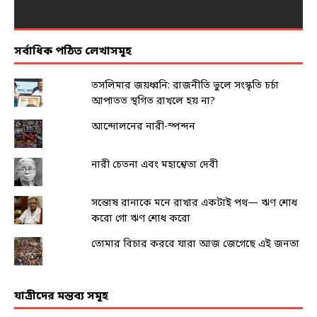
সর্বাধিক পঠিত লেখাসমূহ
তসলিমার জয়ধ্বনি: রাজনীতি ভুলে সংস্কৃতি চর্চা
আপাতত স্থগিত রাখলে হয় না?
আন্দোলনের নারী-স্পন্দন
নারী চেতনা এবং মহাশ্বেতা দেবী
সন্তোষ রানাকে মনে রাখার একটাই পথ— ঋণ শোধ
করো গো ঋণ শোধ করো
তোমার বিচার করবে যারা আজ জেগেছে এই জনতা
যাত্রীদের মন্তব্য সমূহ