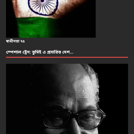
স্বাধীনতা ৭৫
স্পেশাল ট্রেন: তুমিই এ প্রসারিত দেশ…