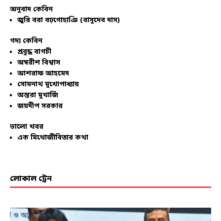
অনুবাদ কেবিন
জুরি বরা বঢ়গোহাঞি (বাসুদেব দাস)
গদ্য কেবিন
প্রবুদ্ধ বাগচী
অম্বরীশ বিশ্বাস
আশরাফ আহমেদ
সোমনাথ মুখোপাধ্যায়
অন্তরা মুখার্জি
জয়দীপ সরকার
ভালো খবর
এক মিথোজীবিতার কথা
লোকাল ট্রেন