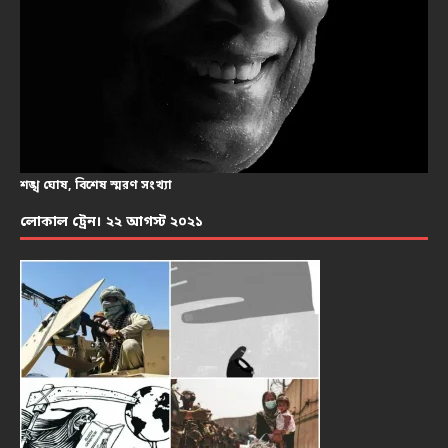
শঙ্খ ঘোষ, বিশেষ স্মরণ সংখ্যা
লোকাল ট্রেন। ২২ আগস্ট ২০২১