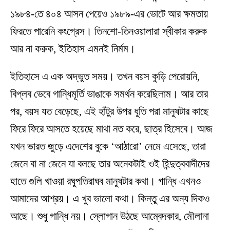
১৯৮৪-তে ৪০৪ আসন পেয়েও ১৯৮৯-এর ভোটে আর ক্ষমতায়
ফিরতে পারেনি কংগ্রেস। তিনশো-তিনওয়ালারা স্বীকার করুক
আর না করুক, ইতিহাস এমনই নির্মম।
ইতিহাসে এ এক অদ্ভুত সময়। তখন বয়স কুড়ি পেরোয়নি,
বিপ্লব ভেবে গান্ধিমূর্তি ভাঙাকে সমর্থন করেছিলাম। আর তার
পর, বয়স যত বেড়েছে, এই হাঁটুর উপর ধুতি পরা মানুষটার কাছে
ফিরে ফিরে আসতে হয়েছে মাথা নত করে, ছাত্র হিসেবে। আজ
যখন ভারত জুড়ে এদেশের বুকে ‘আঠারো’ নেমে এসেছে, তারা
জেনে বা না জেনে যা বলছে তার অনেকটাই ওই হিন্দুত্ববাদীদের
হাতে গুলি খাওয়া রঘুপতিরাঘব মানুষটার কথা। গান্ধি এখনও
আমাদের আশ্রয়। এ খুব ভালো কথা। কিন্তু এর অন্য দিকও
আছে। শুধু গান্ধি নয়। স্লোগান উঠছে আম্বেদকার, মৌলানা