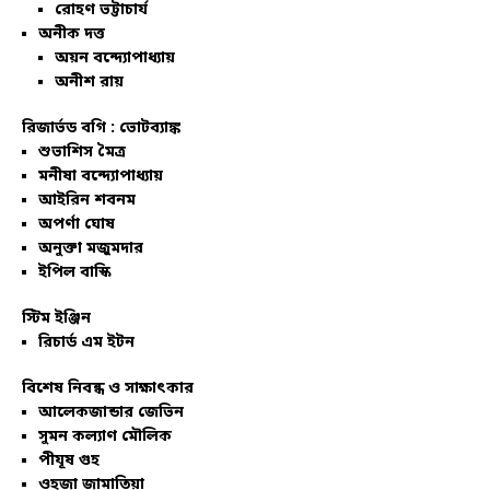
রোহণ ভট্টাচার্য
অনীক দত্ত
অয়ন বন্দ্যোপাধ্যায়
অনীশ রায়
রিজার্ভড বগি :
ভোটব্যাঙ্ক
শুভাশিস মৈত্র
মনীষা বন্দ্যোপাধ্যায়
আইরিন শবনম
অপর্ণা ঘোষ
অনুক্তা মজুমদার
ইপিল বাস্কি
স্টিম ইঞ্জিন
রিচার্ড এম ইটন
বিশেষ নিবন্ধ ও সাক্ষাৎকার
আলেকজান্ডার জেভিন
সুমন কল্যাণ মৌলিক
পীযূষ গুহ
ওহজা জামাতিয়া