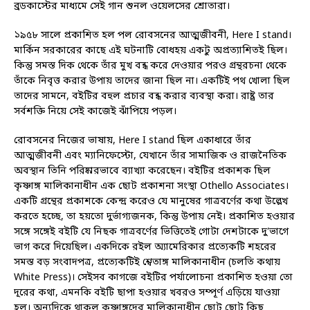
ব্রডকাস্টের মাধ্যমে সেই গান শুনল ওয়েলসের শ্রোতারা।
১৯৫৮ সালে প্রকাশিত হল পল রোবসনের আত্মজীবনী, Here I stand।
মার্কিন সরকারের কাছে এই ঘটনাটি বোধহয় একটু অপ্রত্যাশিতই ছিল।
কিন্তু সমস্ত দিক থেকে তাঁর মুখ বন্ধ করে দেওয়ার পরও গ্রন্থরচনা থেকে
তাঁকে নিবৃত্ত করার উপায় তাদের জানা ছিল না। একটিই পথ খোলা ছিল
তাদের সামনে, বইটির বহুল প্রচার বন্ধ করার ব্যবস্থা করা। রাষ্ট্র তার
সর্বশক্তি নিয়ে সেই কাজেই ঝাঁপিয়ে পড়ল।
রোবসনের নিজের ভাষায়, Here I stand ছিল একাধারে তাঁর
আত্মজীবনী এবং ম্যানিফেস্টো, যেখানে তাঁর সামাজিক ও রাজনৈতিক
অবস্থান তিনি পরিষ্কারভাবে ব্যাখ্যা করেছেন। বইটির প্রকাশক ছিল
কৃষ্ণাঙ্গ মালিকানাধীন এক ছোট প্রকাশনা সংস্থা Othello Associates।
একটি গ্রন্থের প্রকাশকে কেন্দ্র করেও যে মানুষের গাত্রবর্ণের কথা উল্লেখ
করতে হচ্ছে, তা হয়তো দুর্ভাগ্যজনক, কিন্তু উপায় নেই। প্রকাশিত হওয়ার
সঙ্গে সঙ্গেই বইটি যে নিছক গাত্রবর্ণের ভিত্তিতেই গোটা দেশটাকে দু’ভাগে
ভাগ করে দিয়েছিল। একদিকে রইল অ্যামেরিকার প্রত্যেকটি শহরের
সমস্ত বড় সংবাদপত্র, প্রত্যেকটিই শ্বেতাঙ্গ মালিকানাধীন (চলতি কথায়
White Press)। সেইসব কাগজে বইটির পর্যালোচনা প্রকাশিত হওয়া তো
দূরের কথা, এমনকি বইটি ছাপা হওয়ার খবরও সম্পূর্ণ এড়িয়ে যাওয়া
হল। অন্যদিকে থাকল কৃষ্ণাঙ্গদের মালিকানাধীন ছোট ছোট কিছু