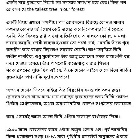
একটা মাত্র মুচলেকা দিলেই সব সমস্যার সমাধান হয়ে যেত। কিন্ত পল
রোবসন যে the tallest tree in our forest!
একটি বিষয় এখানে লক্ষণীয়। পল রোবসনের বিরুদ্ধে কোনও থানায়
কখনও কোনও অভিযোগ কেউ দায়ের করেনি; কখনও তিনি গ্রেপ্তার
হননি; তাঁর বিরুদ্ধে রাষ্ট্র অথবা ব্যক্তিবিশেষ আদালতে কোনও মামলা
দায়ের করেনি, দোষী সাব্যস্ত হওয়ার তো প্রশ্নই নেই; এমনকি তাঁকে গৃহে
অন্তরীণ করে রাখার সিদ্ধান্তও সরকার নেয়নি। আপাতদৃষ্টিতে তিনি
স্বাধীন নাগরিক, শুধু সুকৌশলে তাঁর আত্মপ্রকাশের সমস্ত রাস্তাগুলি বন্ধ
করে দেওয়া হয়েছে। তাঁর পাসপোর্ট বাজেয়াপ্ত করার পিছনে
সরকারপক্ষের যুক্তি ছিল এই যে, তাঁকে দেশের বাইরে যেতে দিলে মার্কিন
যুক্তরাষ্ট্রের স্বার্থ নাকি ক্ষুণ্ণ হতে পারে!
অতএব দেশের ভিতরে-বাইরে তাঁর শিল্পচর্চার সমস্ত পথ তখন রুদ্ধ।
রোবসন তখন মাঝে মাঝে গান গাইছেন কৃষ্ণাঙ্গদের জন্য নির্দিষ্ট কোনও
গির্জার প্রার্থনাসভায়, অথবা অরাজনৈতিক কোনও সংগঠনের জমায়েতে।
আর এভাবেই আস্তে আস্তে তিনি এগিয়ে চলেছেন বার্ধক্যের দিকে।
১৯৫৩ সালে রোবসনের কাছে একটা অদ্ভুত প্রস্তাব এল। পূর্ব জার্মানির
ফিল্ম প্রযোজনা সংস্থা DEFA সারা পৃথিবীর শ্রমজীবী মানুষদের ঐক্যর