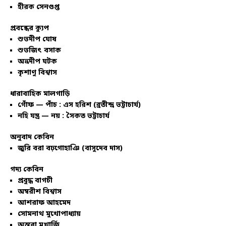
হীরক সেনগুপ্ত
প্রবন্ধের ক্যুপ
শুভদীপ ঘোষ
শুভজিৎ বসাক
অভ্রদীপ ঘটক
কৃশাণু বিশ্বাস
ধারাবাহিক মালগাড়ি
গোঁফ — পাঁচ : এস হরিশ (ব্রতীন্দ্র ভট্টাচার্য)
নহি যন্ত্র — নয় : সৈকত ভট্টাচার্য
অনুবাদ কেবিন
জুরি বরা বঢ়গোহাঞি (বাসুদেব দাস)
গদ্য কেবিন
প্রবুদ্ধ বাগচী
অম্বরীশ বিশ্বাস
আশরাফ আহমেদ
সোমনাথ মুখোপাধ্যায়
অন্তরা মুখার্জি