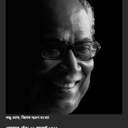
শঙ্খ ঘোষ, বিশেষ স্মরণ সংখ্যা