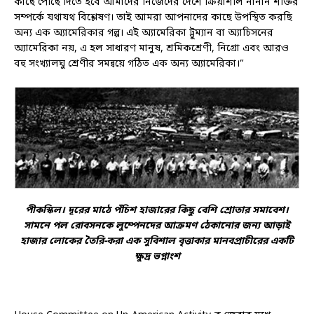
কাছে পৌঁছে দিতে হবে আমাদের নিজেদের দেশে ক্রিয়াশীল নানান শক্তির
সম্পর্কে যথাযথ বিশ্লেষণ। তাই আমরা আপনাদের কাছে উপস্থিত করছি
অন্য এক অ্যামেরিকার গল্প। এই অ্যামেরিকা ট্রুম্যান বা অ্যাচিসনের
অ্যামেরিকা নয়, এ হল সাধারণ মানুষ, শ্রমিকশ্রেণী, নিগ্রো এবং আরও
বহু সংখ্যালঘু শ্রেণীর সমন্বয়ে গঠিত এক অন্য অ্যামেরিকা।”
পীকস্কিল। দূরের মাঠে পঁচিশ হাজারের কিছু বেশি শ্রোতার সমাবেশ।
সামনে পল রোবসনকে লুম্পেনদের আক্রমণ ঠেকানোর জন্য আড়াই
হাজার লোকের তৈরি-করা এক সুবিশাল
বৃত্তাকার মানবপ্রাচীরের একটি
ক্ষুদ্র ভগ্নাংশ