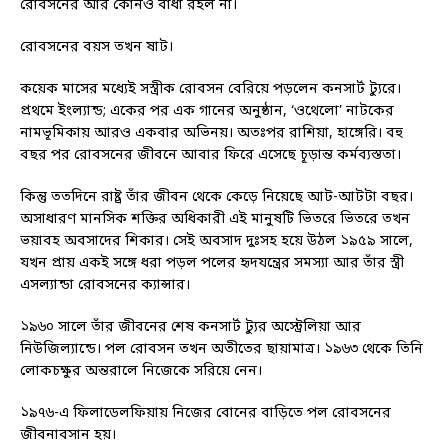
রোবসনের আর কোনও বাধা রইল না।
রোবসনের বয়স তখন ষাট।
কয়েক মাসের মধ্যেই সস্ত্রীক রোবসন বেরিয়ে পড়লেন কনসার্ট ট্যুরে।
প্রথমে ইংল্যান্ড; একের পর এক গানের অনুষ্ঠান, ‘ওথেলো’ নাটকের
নামভূমিকায় আরও একবার অভিনয়। অতঃপর রাশিয়া, হাঙ্গেরি। বহু
বছর পর রোবসনের জীবনে আবার ফিরে এসেছে চূড়ান্ত কর্মব্যস্ততা।
কিন্তু ততদিনে রাষ্ট্র তাঁর জীবন থেকে কেড়ে নিয়েছে আট-আটটা বছর।
অসাধারণ মানসিক শক্তির অধিকারী এই মানুষটি ভিতরে ভিতরে তখন
ভয়াবহ অবসাদের শিকার। সেই অবসাদ দুঃসহ হয়ে উঠল ১৯৫৯ সালে,
যখন প্রায় একই সঙ্গে ধরা পড়ল পলের হৃদযন্ত্রের সমস্যা আর তাঁর স্ত্রী
এসল্যান্ডা রোবসনের ক্যান্সার।
১৯৬০ সালে তাঁর জীবনের শেষ কনসার্ট ট্যুর অস্ট্রেলিয়া আর
নিউজিল্যান্ডে। পল রোবসন তখন অতীতের ছায়ামাত্র। ১৯৬৩ থেকে তিনি
লোকচক্ষুর অন্তরালে নিজেকে সরিয়ে নেন।
১৯৭৬-এ ফিলাডেলফিয়ায় নিজের বোনের বাড়িতে পল রোবসনের
জীবনাবসান হয়।