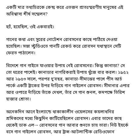
একটি মাত্র তথ্যচিত্রকে কেন্দ্র করে এতজন প্রাতঃস্মরণীয় মানুষের এই
অবিশ্বাস্য শীর্ষ সম্মেলন?
হ্যাঁ, হয়েছিল, ওই একবারই।
গানের কথা এবং সুরের নোটেশন রোবসনের কাছে পাঠিয়ে দেওয়া
হয়েছিল। সস্তা স্টুডিওতে গানটি রেকর্ড করে রোবসন যথাস্থানে সেটি
ফেরত পাঠালেন।
বিদেশে গান গাইতে যাওয়ার উপায় নেই রোবসনের। কিন্তু কানাডা? সে
তো ঘরের পাশেই। কানাডার নাগরিকরাই উপায় খুঁজে বার করল। ১৯৫২
আর ১৯৫৩ সালে, পরপর দু’বছর, কানাডা-সীমান্তের পাশে পীস আর্চ
পার্কে একটি ট্রাকের উপর দাঁড়িয়ে গান গাইলেন রোবসন। সীমানার এপার
আর ওপারে দাঁড়িয়ে তাঁকে দেখল, তাঁর সে গান শুনল, কমপক্ষে তিরিশ
হাজার শ্রোতা।
অনেকদিন আগে ইংল্যান্ডে থাকাকালীন ওয়েলসের কয়লাখনির
শ্রমিকদের মধ্যে কিছুদিন কাটিয়েছিলেন রোবসন। এবার তাদের কাছ
থেকেই ডাক এল-– রোবসনের গান আবার শুনতে চায় তারা। নিউ ইয়র্কে
বসে গান গাইলেন রোবসন, আর ট্রান্স-আটলান্টিক রেডিওফোন