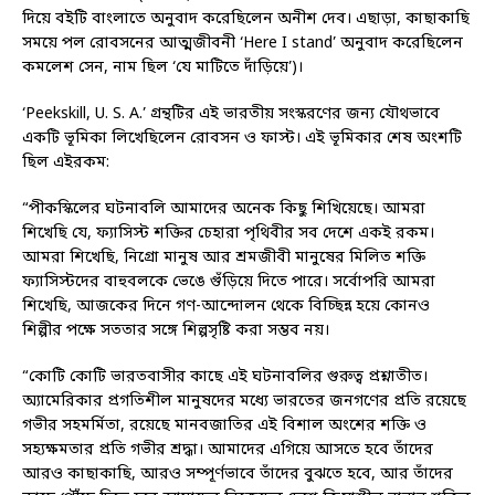
দিয়ে বইটি বাংলাতে অনুবাদ করেছিলেন অনীশ দেব। এছাড়া, কাছাকাছি
সময়ে পল রোবসনের আত্মজীবনী ‘Here I stand’ অনুবাদ করেছিলেন
কমলেশ সেন, নাম ছিল ‘যে মাটিতে দাঁড়িয়ে’)।
‘Peekskill, U. S. A.’ গ্রন্থটির এই ভারতীয় সংস্করণের জন্য যৌথভাবে
একটি ভূমিকা লিখেছিলেন রোবসন ও ফাস্ট। এই ভূমিকার শেষ অংশটি
ছিল এইরকম:
“পীকস্কিলের ঘটনাবলি আমাদের অনেক কিছু শিখিয়েছে। আমরা
শিখেছি যে, ফ্যাসিস্ট শক্তির চেহারা পৃথিবীর সব দেশে একই রকম।
আমরা শিখেছি, নিগ্রো মানুষ আর শ্রমজীবী মানুষের মিলিত শক্তি
ফ্যাসিস্টদের বাহুবলকে ভেঙে গুঁড়িয়ে দিতে পারে। সর্বোপরি আমরা
শিখেছি, আজকের দিনে গণ-আন্দোলন থেকে বিচ্ছিন্ন হয়ে কোনও
শিল্পীর পক্ষে সততার সঙ্গে শিল্পসৃষ্টি করা সম্ভব নয়।
“কোটি কোটি ভারতবাসীর কাছে এই ঘটনাবলির গুরুত্ব প্রশ্নাতীত।
অ্যামেরিকার প্রগতিশীল মানুষদের মধ্যে ভারতের জনগণের প্রতি রয়েছে
গভীর সহমর্মিতা, রয়েছে মানবজাতির এই বিশাল অংশের শক্তি ও
সহ্যক্ষমতার প্রতি গভীর শ্রদ্ধা। আমাদের এগিয়ে আসতে হবে তাঁদের
আরও কাছাকাছি, আরও সম্পূর্ণভাবে তাঁদের বুঝতে হবে, আর তাঁদের