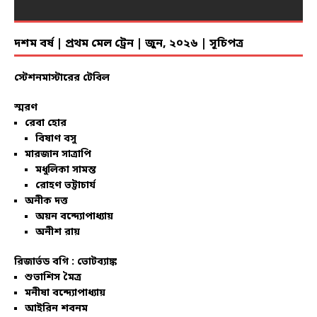
দশম বর্ষ | প্রথম মেল ট্রেন | জুন, ২০২৬ | সূচিপত্র
স্টেশনমাস্টারের টেবিল
স্মরণ
রেবা হোর
বিষাণ বসু
মারজান সাত্রাপি
মধুলিকা সামন্ত
রোহণ ভট্টাচার্য
অনীক দত্ত
অয়ন বন্দ্যোপাধ্যায়
অনীশ রায়
রিজার্ভড বগি :
ভোটব্যাঙ্ক
শুভাশিস মৈত্র
মনীষা বন্দ্যোপাধ্যায়
আইরিন শবনম