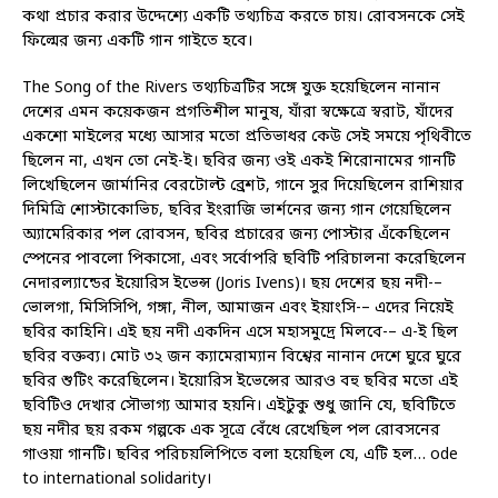
কথা প্রচার করার উদ্দেশ্যে একটি তথ্যচিত্র করতে চায়। রোবসনকে সেই
ফিল্মের জন্য একটি গান গাইতে হবে।
The Song of the Rivers তথ্যচিত্রটির সঙ্গে যুক্ত হয়েছিলেন নানান
দেশের এমন কয়েকজন প্রগতিশীল মানুষ, যাঁরা স্বক্ষেত্রে স্বরাট, যাঁদের
একশো মাইলের মধ্যে আসার মতো প্রতিভাধর কেউ সেই সময়ে পৃথিবীতে
ছিলেন না, এখন তো নেই-ই। ছবির জন্য ওই একই শিরোনামের গানটি
লিখেছিলেন জার্মানির বেরটোল্ট ব্রেশট, গানে সুর দিয়েছিলেন রাশিয়ার
দিমিত্রি শোস্টাকোভিচ, ছবির ইংরাজি ভার্শনের জন্য গান গেয়েছিলেন
অ্যামেরিকার পল রোবসন, ছবির প্রচারের জন্য পোস্টার এঁকেছিলেন
স্পেনের পাবলো পিকাসো, এবং সর্বোপরি ছবিটি পরিচালনা করেছিলেন
নেদারল্যান্ডের ইয়োরিস ইভেন্স (Joris Ivens)। ছয় দেশের ছয় নদী-–
ভোলগা, মিসিসিপি, গঙ্গা, নীল, আমাজন এবং ইয়াংসি-– এদের নিয়েই
ছবির কাহিনি। এই ছয় নদী একদিন এসে মহাসমুদ্রে মিলবে-– এ-ই ছিল
ছবির বক্তব্য। মোট ৩২ জন ক্যামেরাম্যান বিশ্বের নানান দেশে ঘুরে ঘুরে
ছবির শুটিং করেছিলেন। ইয়োরিস ইভেন্সের আরও বহু ছবির মতো এই
ছবিটিও দেখার সৌভাগ্য আমার হয়নি। এইটুকু শুধু জানি যে, ছবিটিতে
ছয় নদীর ছয় রকম গল্পকে এক সূত্রে বেঁধে রেখেছিল পল রোবসনের
গাওয়া গানটি। ছবির পরিচয়লিপিতে বলা হয়েছিল যে, এটি হল… ode
to international solidarity।