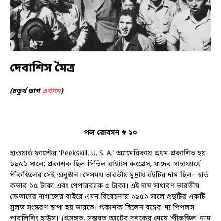
দেবাশিস মৈত্র
(চতুর্থ ভাগ
এখানে
)
পল রোবসন # ১০
হাওয়ার্ড ফাস্টের ‘Peekskill, U. S. A.’ অ্যামেরিকায় প্রথম প্রকাশিত হয়
১৯৫১ সালে; প্রকাশক ছিল সিভিল রাইটস কংগ্রেস, যাদের সাহায্যার্থে
পীকস্কিলের সেই অনুষ্ঠান। সেসময় ভারতীয় মুদ্রায় বইটির দাম ছিল– হার্ড
কভার ১৫ টাকা এবং পেপারব্যাক ৫ টাকা। এই দাম সাধারণ ভারতীয়
ক্রেতাদের নাগালের বাইরে এমন বিবেচনায় ১৯৫১ সালে গ্রন্থটির একটি
সুলভ সংস্করণ ছাপা হয় ভারতে। প্রকাশক ছিলেন বম্বের ‘দ্য পিপলস
পাবলিশিং হাউস।’ (প্রসঙ্গত, সম্ভবত আটের দশকের শেষে ‘পীকস্কিল’ নাম