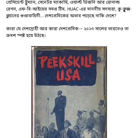
প্রেসিডেন্ট ট্রুম্যান, সেনেটর ম্যাকার্থি, ওয়াল্ট ডিজনি আর রোনাল্ড
রেগন, এফ-বি-আইয়ের সমগ্র টিম, HUAC-এর মাননীয় সদস্যরা, কু-ক্লুক্স-
ক্ল্যানের গুণ্ডাবাহিনী… দেশপ্রেমিকের অভাব পড়েছে নাকি দেশে?
কারা যে দেশদ্রোহী আর কারা দেশপ্রেমিক-– ২০১৭ সালের ভারতেও তা
ক্রমশ স্পষ্ট হয়ে উঠছে।