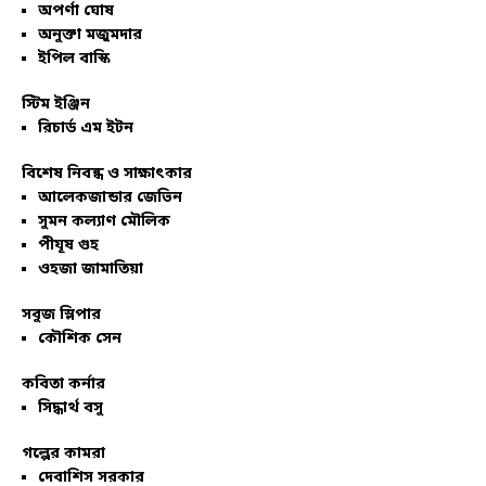
অপর্ণা ঘোষ
অনুক্তা মজুমদার
ইপিল বাস্কি
স্টিম ইঞ্জিন
রিচার্ড এম ইটন
বিশেষ নিবন্ধ ও সাক্ষাৎকার
আলেকজান্ডার জেভিন
সুমন কল্যাণ মৌলিক
পীযূষ গুহ
ওহজা জামাতিয়া
সবুজ স্লিপার
কৌশিক সেন
কবিতা কর্নার
সিদ্ধার্থ বসু
গল্পের কামরা
দেবাশিস সরকার