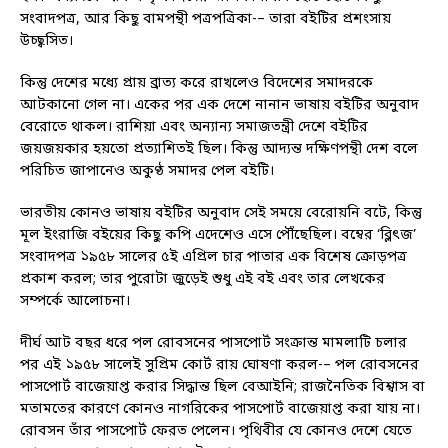
সংবাদপত্র, আর কিছু বামপন্থী পত্রপত্রিকা-– তারা বইটির প্রশংসায়
উচ্ছ্বসিত।
কিন্তু দেশের মধ্যে প্রায় ব্রাত্য করে রাখলেও বিদেশের সমাদরকে
আটকানো গেল না। একের পর এক দেশে নানান ভাষায় বইটির অনুবাদ
বেরোতে থাকল। রাশিয়া এবং অন্যান্য সমাজতন্ত্রী দেশে বইটির
জয়জয়কার হয়তো প্রত্যাশিতই ছিল। কিন্তু আদ্যন্ত দক্ষিণপন্থী দেশ বলে
পরিচিত জাপানেও অকুণ্ঠ সমাদর পেল বইটি।
ভারতীয় কোনও ভাষায় বইটির অনুবাদ সেই সময়ে বেরোয়নি বটে, কিন্তু
মূল ইংরাজি বইয়ের কিছু কপি এদেশেও এসে পৌঁছেছিল। বম্বের ‘ব্লিৎজ’
সংবাদপত্র ১৯৫৮ সালের ৫ই এপ্রিল চার পাতার এক বিশেষ ক্রোড়পত্র
প্রকাশ করল; তার পুরোটা জুড়েই শুধু এই বই এবং তার লেখকের
সম্পর্কে আলোচনা।
দীর্ঘ আট বছর ধরে পল রোবসনের পাসপোর্ট সংক্রান্ত মামলাটি চলার
পর এই ১৯৫৮ সালেই সুপ্রিম কোর্ট রায় ঘোষণা করল-– পল রোবসনের
পাসপোর্ট বাজেয়াপ্ত করার সিদ্ধান্ত ছিল বেআইনি; রাজনৈতিক বিশ্বাস বা
মতামতের কারণে কোনও নাগরিকের পাসপোর্ট বাজেয়াপ্ত করা যায় না।
রোবসন তাঁর পাসপোর্ট ফেরত পেলেন। পৃথিবীর যে কোনও দেশে যেতে