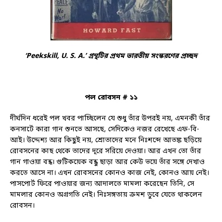
‘Peekskill, U. S. A.’ গ্রন্থটির প্রথম ভারতীয় সংস্করণের প্রচ্ছদ
পল রোবসন # ১১
দীর্ঘদিন ধরেই পল খবর পাচ্ছিলেন যে শুধু তাঁর উপরই নয়, এমনকী তাঁর
কনসার্টে কারা গান শুনতে আসছে, সেদিকেও নজর রেখেছে এফ-বি-
আই। উদ্দেশ্য আর কিছুই নয়, শ্রোতাদের মনে নিঃশব্দে আতঙ্ক ছড়িয়ে
রোবসনের কাছ থেকে তাদের দূরে সরিয়ে দেওয়া। আর এখন তো তাঁর
গান গাওয়া বন্ধ। গুটিকয়েক বন্ধু ছাড়া আর কেউ ভয়ে তাঁর সঙ্গে দেখাও
করতে আসে না। এখন রোবসনের কোনও কাজ নেই, কোনও আয় নেই।
পাসপোর্ট ফিরে পাওয়ার জন্য আদালতে মামলা করেছেন তিনি, সে
মামলার কোনও অগ্রগতি নেই। নিঃসঙ্গতায় ক্রমশ ডুবে যেতে থাকলেন
রোবসন।