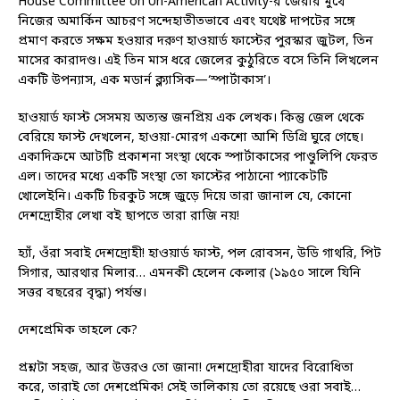
House Committee on Un-American Activity-র জেরার মুখে
নিজের অমার্কিন আচরণ সন্দেহাতীতভাবে এবং যথেষ্ট দাপটের সঙ্গে
প্রমাণ করতে সক্ষম হওয়ার দরুণ হাওয়ার্ড ফাস্টের পুরস্কার জুটল, তিন
মাসের কারাদণ্ড। এই তিন মাস ধরে জেলের কুঠুরিতে বসে তিনি লিখলেন
একটি উপন্যাস, এক মডার্ন ক্ল্যাসিক—‘স্পার্টাকাস’।
হাওয়ার্ড ফাস্ট সেসময় অত্যন্ত জনপ্রিয় এক লেখক। কিন্তু জেল থেকে
বেরিয়ে ফাস্ট দেখলেন, হাওয়া-মোরগ একশো আশি ডিগ্রি ঘুরে গেছে।
একাদিক্রমে আটটি প্রকাশনা সংস্থা থেকে স্পার্টাকাসের পাণ্ডুলিপি ফেরত
এল। তাদের মধ্যে একটি সংস্থা তো ফাস্টের পাঠানো প্যাকেটটি
খোলেইনি। একটি চিরকুট সঙ্গে জুড়ে দিয়ে তারা জানাল যে, কোনো
দেশদ্রোহীর লেখা বই ছাপতে তারা রাজি নয়!
হ্যাঁ, ওঁরা সবাই দেশদ্রোহী! হাওয়ার্ড ফাস্ট, পল রোবসন, উডি গাথরি, পিট
সিগার, আরথার মিলার… এমনকী হেলেন কেলার (১৯৫০ সালে যিনি
সত্তর বছরের বৃদ্ধা) পর্যন্ত।
দেশপ্রেমিক তাহলে কে?
প্রশ্নটা সহজ, আর উত্তরও তো জানা! দেশদ্রোহীরা যাদের বিরোধিতা
করে, তারাই তো দেশপ্রেমিক! সেই তালিকায় তো রয়েছে ওরা সবাই…