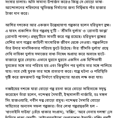
সংসার চালায়। অতি সামান্য উপার্জন করেও কিন্তু সে বোড়ো ভাষা-
আন্দোলনের শহিদদের স্মৃতিস্তম্ভ নির্মাণের জন্য নির্দ্বিধায় পাঁচ হাজার
টাকা দান করে।
আশির দশকের আর একজন উল্লেখযোগ্য গল্পকার হলেন হরিভূষণ ব্রহ্ম।
এ যাবৎ প্রকাশিত তাঁর গল্পগ্রন্থ দু’টি – ‘শ্রীমতি দুর্লায়’ ও ‘রোনাউ ফাগ্লা’
(রোনাউ পাগল)। গ্রন্থদু’টিতে সাতটি করে গল্প রয়েছে। হরিভূষণ ব্রহ্মের
বেশির ভাগ গল্পের কাহিনী সাংসারিক জীবন থেকে নেওয়া। গল্পগুলিতে
তাঁর উদার মানসিকতার পরিচয় ফুটে উঠেছে। তাঁর ‘শ্রীমতি দুর্লায়’ গ্রন্থে
দেখি নায়িকা দুর্লায় সমাজের বাধা-নিষেধ অগ্রাহ্য করে অবাধে হাটে-
বাজারে ঘুরে বেড়ায়। এভাবে ঘুরতে ঘুরতে একদিন এক হিন্দিভাষী
যুবকের সঙ্গে তার পরিচয় হয় এবং কিছুদিন পর দুর্লায় তার সঙ্গে পালিয়ে
যায়। তবে সেই যুবক তার সঙ্গে প্রতারণা করে। গল্পে ঘটনা ও পরিস্থিতি
সৃষ্টি করে জমজমাট গল্প নির্মাণে হরিভূষণের আগ্রহ লক্ষ করা যায়।
নব্বইয়ের দশকে যারা বোড়ো গল্প রচনা করে বোড়ো সাহিত্যকে সমৃদ্ধ
করেছেন তাঁরা হলেন, নন্দেশ্বর দৈমারী, ইন্দ্রমালতী নার্জারি, ডঃ মঙ্গল
সিং হাজওয়ারি, নবীন মল্ল বোড়ো প্রমুখ। নন্দেশ্বর দৈমারি বোড়ো
সাহিত্যের অন্যতম সফল গল্পকার। তাঁর লেখা গল্পগ্রন্থগুলি হল –
‘থাংনাইনি দাউহা’ (বেঁচে থাকার সংগ্রাম), ‘বক্সিং’, ‘অবে নেনায় দলঙ্গা’ (সে