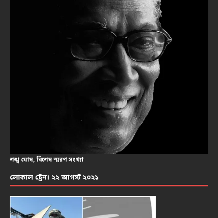
শঙ্খ ঘোষ, বিশেষ স্মরণ সংখ্যা
লোকাল ট্রেন। ২২ আগস্ট ২০২১