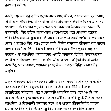
‘হাওয়াসি সোরাং’ (আঁধারে আলো) প্রভৃতি গল্পেও সামাজিক সমস্যার
রূপায়ণ ঘটেছে।
নব্বই দশকের পর রচিত গল্পগুলোতে গ্রাম্যজীবন, আন্দোলন, মূল্যবোধ,
সামাজিক পরিবর্তন, মানবতা ও মানবতার স্থলন ইত্যাদি বিষয় প্রাধ্যান্য
পেয়েছে। এই সময়ের গল্পকারদের মধ্যে সবচেয়ে উল্লেখযোগ্য জেড. ডি.
বসুমতারি। তাঁর রচিত ‘লামা-সামা'(পথে-ঘাটে) গল্পে দেখানো হয়েছে
পরিবর্তিত সমাজে যুবকেরা কীভাবে সহজ পথে অর্থোপার্জনের পথ বেছে
নেয়। এ ছাড়াও তাঁর গল্পগুলোতে কৃষি-নির্ভর মানুষের জীবনকথার বাস্তব
রূপায়ণ ঘটেছে। তিনি নিজেই গল্পের চরিত্র হয়ে উত্তমপুরুষে গল্প রচনা
করেন – যা আধুনিক গল্পকারদের একটি অন্যতম স্টাইল। উত্তমপুরুষে
লেখা তাঁর গল্পগুলো হল – ‘আংনি ট্রেজিডি কমেডি’ (আমার ট্রাজেডি-
কমেডি), ‘লামা-সামা’, ‘গোদান’ (আধুনিক), ‘ফাংলাগিরি’ (ব্যবসায়ী)
প্রভৃতি।
একুশ শতকের প্রথম দশকে ছোটোগল্প রচনা করে বিশেষ সুনাম অর্জন
করেছেন গোবিন্দ বসুমতারি। ২০০৬-এ তাঁর ‘হারাউনি সাইকেল’
(হারাউয়ের সাইকেল) গল্প সংকলনটি প্রকাশিত হয়। এতে ১৮ টি গল্প
রয়েছে। তাঁর গল্পগুলোতে প্রধানত গ্রাম্যজীবনের ছবি ফুটে উঠেছে। তবে
আধুনিক ও বিত্তশালী সভ্যতার সঙ্গে খাপ খাইয়ে জীবননির্বাহ করতে
চাওয়া শ্রেণির ছবিও তাঁর গল্পে বিশ্বাসযোগ্যভাবে রূপায়িত হয়েছে।