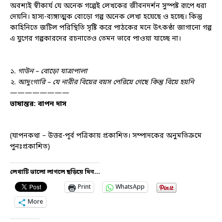
অবশ্যই স্বীকার্য যে অনেক গল্পেই লেখকের জীবনদর্শন সুস্পষ্ট রূপে ধরা
দেয়নি। হাস্য-ব্যঙ্গাত্মক বোড়ো গল্প অনেক লেখা হয়েছে ও হচ্ছে। কিন্তু
কাহিনিতে জটিল পরিস্থিতি সৃষ্টি করে পাঠকের মনে উৎকণ্ঠা জাগানো গল্প
এ যুগের গল্পকারদের রচনাতেও তেমন ভাবে পাওয়া যাচ্ছে না।
১. গাউন – বোড়ো যাত্রাপালা
২. আদুংগারি – যে নারীর বিয়ের বয়স পেরিয়ে গেছে কিন্তু বিয়ে হয়নি
————————
ভাষান্তর: বাপন দাস
(যাপনকথা – উত্তর-পূর্ব পত্রিকায় প্রকাশিত। সম্পাদকের অনুমতিক্রমে
পুনঃপ্রকাশিত)
লেখাটি ভালো লাগলে ছড়িয়ে দিন...
Print
WhatsApp
More