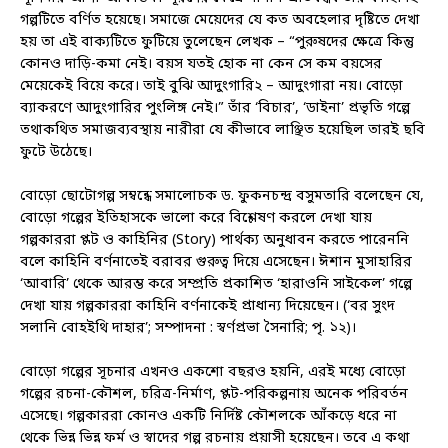
গল্পটিতে বর্ণিত হয়েছে। সমাজে মেয়েদের যে কত অবহেলার দৃষ্টিতে দেখা
হয় তা এই বাক্যটিতে ফুটিয়ে তুলেছেন লেখক – “পুরুষদের ক্ষেত্রে কিন্তু
কোনও দাড়ি-কমা নেই। বয়স যতই হোক না কেন সে কম বয়সের
মেয়েকেই বিয়ে করে। তাই বুঝি আদুংগারি২ – আদুংগারা নয়। বোড়ো
ব্যাকরণে আদুংগারির পুংলিঙ্গ নেই।” তাঁর ‘বিচার’, ‘ডাইনা’ প্রভৃতি গল্পে
তথাকথিত সমাজব্যবস্থায় নারীরা যে কীভাবে লাঞ্ছিত হয়েছিল তারই ছবি
ফুটে উঠেছে।
বোড়ো ছোটোগল্প সম্বন্ধে সমালোচক ড. ফুকনচন্দ্র বসুমতারি বলেছেন যে,
বোড়ো গল্পের ইতিহাসকে ভালো করে বিশ্লেষণ করলে দেখা যায়
গল্পকাররা প্লট ও কাহিনির (Story) পার্থক্য অনুধাবন করতে পারেননি
বলে কাহিনি বর্ণনাতেই বরাবর গুরুত্ব দিয়ে এসেছেন। ঈশান মুসাহারির
‘আবারি’ থেকে আরম্ভ করে সম্প্রতি প্রকাশিত ‘হারাওনি সাইকেল’ গল্পে
দেখা যায় গল্পকাররা কাহিনি বর্ণনাকেই প্রাধান্য দিয়েছেন। (‘বর সুংদ
সলানি বোহইথি দাহার’; সম্পাদনা : স্বর্ণপ্রভা সৈনারি; পৃ. ১২)।
বোড়ো গল্পের সূচনার এখনও একশো বছরও হয়নি, এরই মধ্যে বোড়ো
গল্পের রচনা-কৌশল, চরিত্র-নির্মাণ, প্লট-পরিকল্পনায় অনেক পরিবর্তন
এসেছে। গল্পকাররা কোনও একটি নির্দিষ্ট কৌশলকে আঁকড়ে ধরে না
থেকে ভিন্ন ভিন্ন ফর্ম ও স্বাদের গল্প রচনায় প্রয়াসী হয়েছেন। তবে এ কথা