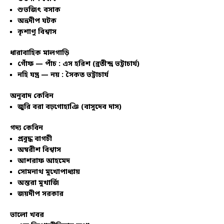
শুভজিৎ বসাক
অভ্রদীপ ঘটক
কৃশাণু বিশ্বাস
ধারাবাহিক মালগাড়ি
গোঁফ — পাঁচ : এস হরিশ (ব্রতীন্দ্র ভট্টাচার্য)
নহি যন্ত্র — নয় : সৈকত ভট্টাচার্য
অনুবাদ কেবিন
জুরি বরা বঢ়গোহাঞি (বাসুদেব দাস)
গদ্য কেবিন
প্রবুদ্ধ বাগচী
অম্বরীশ বিশ্বাস
আশরাফ আহমেদ
সোমনাথ মুখোপাধ্যায়
অন্তরা মুখার্জি
জয়দীপ সরকার
ভালো খবর