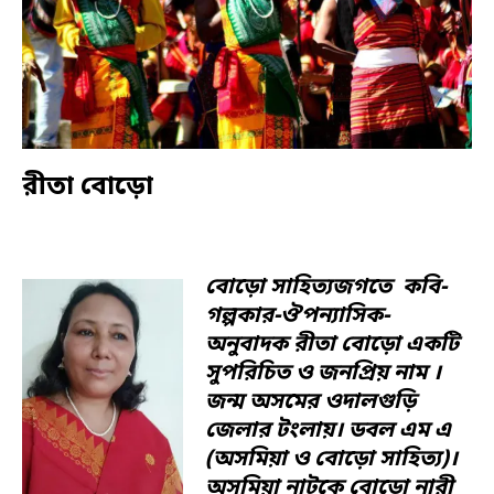
রীতা বোড়ো
বোড়ো সাহিত্যজগতে কবি-
গল্পকার-ঔপন্যাসিক-
অনুবাদক রীতা বোড়ো একটি
সুপরিচিত ও জনপ্রিয় নাম ।
জন্ম অসমের ওদালগুড়ি
জেলার টংলায়। ডবল এম এ
(অসমিয়া ও বোড়ো সাহিত্য)।
অসমিয়া নাটকে বোড়ো নারী