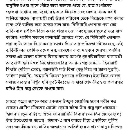
অনুষ্ঠিত হওয়া স্থানে পৌঁছে তারা জানতে পারে যে, ছাত্র সংগঠনের
ছেলেরা সেখানে মদ, জুয়া, বন্ধ করে দিয়েছে এবং সেখান থেকে সবাই
পালিয়ে যাচ্ছে। বালায়শ্রী সেই উত্তপ্ত পরিবেশ থেকে নিজেকে রক্ষা করার
জন্য সেই ব্যক্তির সঙ্গে অন্যত্র চলে যায়। মিলিটারি পোশাক পরা সেই
ব্যক্তি বালায়শ্রীকে বিয়ে করার প্রস্তাব দেয় এবং দু’জনে স্কুলের ঘরে রাত
কাটায়। পরদিন সকালে বালায়শ্রী জানতে পারে, যে মিলিটারি পোশাক
পরা ব্যক্তি তাকে বিয়ে করার প্রস্তাব দিয়ে তার পবিত্রতা নষ্ট করেছে, সেই
ব্যক্তিটি তার প্রেমিক রমেশ নয়, রমেশের বাবা মহাজন মেরগা। পরদিন
সমাজ এই জঘন্য ঘটনার বিচার করার আগেই গৃহপরিচারিকা বালায়শ্রী
আত্নঘাতী হয়। মঙ্গল সিং হাজওয়ারির অন্যান্য গল্প যেমন – ‘হিনজাউ
সিখাউ’ (মহিলা চোর), ‘আলউরি দাউ বিমা’ (যত্ন নিতে না জানা মুরগি),
‘ডাইনা’ (ডাইনি), ‘অন্নায়নি খিথের’ (প্রেমের প্রতিশোধ) ইত্যাদিতে বোড়ো
সমাজ ব্যবস্থার নিখুঁত ছবি ফুটে উঠেছে। এ ছাড়া প্রেম-বিরহ ও প্রতারণার
ছবিও তাঁর গল্পে দেখতে পাওয়া যায়।
বোড়ো গল্পের জগতে আর একজন উজ্জ্বল জ্যোতিষ্ক হলেন নবীন মল্ল
বোড়ো। গ্রামীণ জীবনের ছোটো ছোটো ঘটনা তাঁর গল্পে স্থান পেয়েছে।
‘হাদান’ (নতুন বস্তি) ও ‘গুসো ফানজারিনি বিবার’ (মন তিন জোড়া ফুল)
তাঁর উল্লেখযোগ্য গল্পগ্রন্থ। ‘হাদান’-এ বাস করতে গিয়ে একদিকে পুলিস
এবং অন্যদিকে বন্য হাতির অত্যাচারে অতিষ্ঠ হয়ে সাধারণ মানুষ নিজের