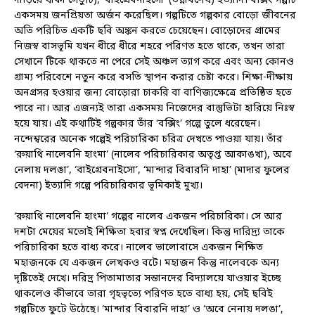
দাঁড়িয়ে থাকা সেতুটি), ‘বাইগ্রেবনাইসো’ (ভগ্নাবশেষ) ইত্যাদি। বক্সিং গল্পটি
একসময় জনপ্রিয়তা অর্জন করেছিল। গল্পটিতে গল্পকার বোড়ো জীবনের
অতি পরিচিত একটি ছবি অঙ্কন করতে চেয়েছেন। বোড়োদের গ্রামের
নিজস্ব বাসভূমি যখন ধীরে ধীরে শহরে পরিণত হতে থাকে, তখন তারা
সেখানে টিকে থাকতে না পেরে সেই অঞ্চল ত্যাগ করে এবং অন্য কোনও
গ্রাম্য পরিবেশে নতুন করে বসতি স্থাপন করার চেষ্টা করে। শিক্ষা-দীক্ষায়
অনগ্রসর হওয়ার জন্য বোড়োরা চাকরি বা বাণিজ্যক্ষেত্রে প্রতিষ্ঠিত হতে
পারে না। আর এজন্যই তারা একসময় নিজেদের বাস্তুভিটা হারিয়ে নিঃস্ব
হয়ে যায়। এই কথাটিই গল্পকার তাঁর ‘বক্সিং’ গল্পে তুলে ধরেছেন।
নন্দেশ্বরের অনেক গল্পেই পরিচারিকা চরিত্র দেখতে পাওয়া যায়। তাঁর
‘রুয়াথি নালেবনি হাংমা’ (নালেব পরিচারিকার অতৃপ্ত আকাঙখা), অবে
নেলায় দলঙা’, ‘বাইগ্রেবনাইসো’, ‘মান্দার বিবারনি দাহা’ (মাদার ফুলের
বেদনা) ইত্যাদি গল্পে পরিচারিকার ভূমিকাই মুখ্য।
‘রুয়াথি নালেবনি হাংমা’ গল্পের নালেব একজন পরিচারিকা। সে আর
দশটা মেয়ের মতোই শিক্ষিতা হবার স্বপ্ন দেখেছিল। কিন্তু দারিদ্র‍্য তাকে
পরিচারিকা হতে বাধ্য করে। নালেব ভালোবাসে একজন শিক্ষিত
মহাজনকে যে একজন লেখকও বটে। মহাজন কিন্তু নালেবকে অন্য
দৃষ্টিতেই দেখে। দরিদ্র পিতামাতার সন্তানদের বিদ্যালয়ে যাওয়ার ইচ্ছে
থাকলেও কীভাবে তারা গৃহভৃত্যে পরিণত হতে বাধ্য হয়, সেই ছবিই
গল্পটিতে ফুটে উঠেছে। ‘মান্দার বিবারনি দাহা’ ও ‘অবে নেনায় দলঙা’,