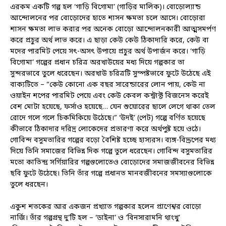
এরকম একটি গল্প হল ‘গাড়ি বিগোমা’ (গাড়ির মালিক)। বোড়োল্যান্ড
আন্দোলনের পর বোড়োদের হাতে শাসন ক্ষমতা চলে আসে। বোড়োরা
শাসন ক্ষমতা লাভ করার পর অনেক বোড়ো আন্দোলনকারী আত্মসমর্পণ
করে প্রচুর অর্থ লাভ করে। এ ছাড়া কেউ কেউ ঠিকাদারি করে, কেউ বা
মদের পারমিট পেয়ে সৎ-অসৎ উপায়ে প্রচুর অর্থ উপার্জন করে। ‘গাড়ি
বিগোমা’ গল্পের প্রধান চরিত্র অরখাউয়ের মধ্য দিয়ে গল্পকার তা
সুন্দরভাবে তুলে ধরেছেন। অরখাউ চরিত্রটি সুস্পষ্টভাবে ফুটে উঠেছে এই
বাক্যটিতে – “কেউ কোনো এক বছর সারেন্ডারের লোন পায়, কেউ না
ওয়াইন শপের পারমিট পেয়ে এবং কেউ কেবল কন্ট্রাক্ট বিজনেস করেই
বেশ মোটা হয়েছে, ফর্সাও হয়েছে… যেন শুয়োরের ছালে লেগে থাকা তেল
রোদে গলে গলে চিকমিকিয়ে উঠেছে।” ‘উদই’ (পেট) গল্পে বর্ণিত হয়েছে
কীভাবে ঠিকাদার দরিদ্র লোকেদের প্রতারণা করে অর্থপুষ্ট হয়ে ওঠে।
গোবিন্দ বসুমতারির গল্পের বড়ো বৈশিষ্ট হচ্ছে হাস্যরস। ব্যঙ্গ-বিদ্রূপের মধ্য
দিয়ে তিনি সমাজের বিভিন্ন দিক গল্পে তুলে ধরেছেন। গোবিন্দ বসুমতারির
মতো কাতিন্দ্র সর্গিয়ারির গল্পগুলোতেও বোড়োদের সমাজজীবনের বিভিন্ন
ছবি ফুটে উঠেছে। তিনি তাঁর গল্পে প্রধানত মানবজীবনের সমস্যাগুলোকে
তুলে ধরছেন।
একুশ শতকের আর একজন প্রখ্যাত গল্পকার হলেন প্রাণেশ্বর বোড়ো
নার্জি। তাঁর গল্পগ্রন্থ দু’টি হল – ‘ডাইনা’ ও ‘বিনসারামনি থাংখু’