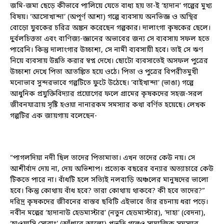
জমি-জমা ছেড়ে কীভাবে পালিয়ে যেতে বাধ্য হয় তা-ই ‘হাদান’ গল্পের মুখ্য
বিষয়। ‘আসোখান্দা’ (অপূর্ণ আশা) গল্পে ব্যবসায় অনভিজ্ঞ ও অস্থির
বোড়ো যুবকের চরিত্র অঙ্কন করেছেন গল্পকার। দালাংগা কৃষকের ছেলে।
দুর্বলচিত্ততা এবং বাণিজ্য-জ্ঞানের অভাবের জন্য সে ব্যবসায় সফল হতে
পারেনি। কিন্তু দালাংগার উচ্চাশা, সে নামী ব্যবসায়ী হবে। তাই সে ঋণ
নিয়ে ব্যবসায় উন্নতি করার স্বপ্ন দেখে। ছোটো ব্যবসাতেই অসফল পুত্রের
উচ্চাশা দেখে পিতা আতঙ্কিত হয়ে ওঠে। পিতা ও পুত্রের বিপরীতমুখী
মনোভাব সুন্দরভাবে গল্পটিতে ফুটে উঠেছে। ‘বাইখান্দা’ (ভাঙা) গল্পে
আধুনিক প্রযুক্তিবিদ্যার প্রয়োগের ফলে গ্রামের কৃষকদের সহজ-সরল
জীবনযাত্রায় সৃষ্টি হওয়া নানারকম সমস্যার কথা বর্ণিত হয়েছে। লেখক
গল্পটির এক জায়গায় বলেছেন-
“পাগলদিয়া নদী ছিল তাদের পিতামাতা। এখন তাদের কেউ নয়। সে
আশীর্বাদ দেয় না, দেয় অভিশাপ। প্রত্যেক বছরের বন্যার অত্যাচারে কেউ
টিকতে পারে না। বাঁধটি হলে সত্যিই নলবাড়ি অঞ্চলের মানুষদের ভালো
হবে। কিন্তু কোথায় বাঁধ হবে? তারা কোথায় থাকবে? কী হবে তাদের?”
দরিদ্র কৃষকদের জীবনের বাস্তব ছবিটি এইভাবে তাঁর রচনায় ধরা পড়ে।
নবীন মল্লের ‘হাদানাউ হেডমাস্টার’ (নতুন হেডমাস্টার), ‘দাহা’ (বেদনা),