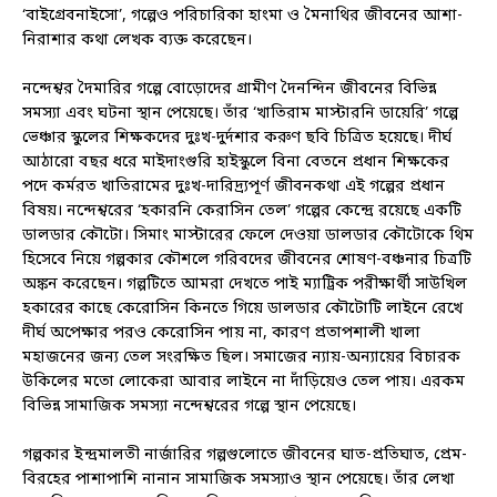
‘বাইগ্রেবনাইসো’, গল্পেও পরিচারিকা হাংমা ও মৈনাথির জীবনের আশা-
নিরাশার কথা লেখক ব্যক্ত করেছেন।
নন্দেশ্বর দৈমারির গল্পে বোড়োদের গ্রামীণ দৈনন্দিন জীবনের বিভিন্ন
সমস্যা এবং ঘটনা স্থান পেয়েছে। তাঁর ‘খাতিরাম মাস্টারনি ডায়েরি’ গল্পে
ভেঞ্চার স্কুলের শিক্ষকদের দুঃখ-দুর্দশার করুণ ছবি চিত্রিত হয়েছে। দীর্ঘ
আঠারো বছর ধরে মাইদাংগুরি হাইস্কুলে বিনা বেতনে প্রধান শিক্ষকের
পদে কর্মরত খাতিরামের দুঃখ-দারিদ্র‍্যপূর্ণ জীবনকথা এই গল্পের প্রধান
বিষয়। নন্দেশ্বরের ‘হকারনি কেরাসিন তেল’ গল্পের কেন্দ্রে রয়েছে একটি
ডালডার কৌটো। সিমাং মাস্টারের ফেলে দেওয়া ডালডার কৌটোকে থিম
হিসেবে নিয়ে গল্পকার কৌশলে গরিবদের জীবনের শোষণ-বঞ্চনার চিত্রটি
অঙ্কন করেছেন। গল্পটিতে আমরা দেখতে পাই ম্যাট্রিক পরীক্ষার্থী সাউখিল
হকারের কাছে কেরোসিন কিনতে গিয়ে ডালডার কৌটোটি লাইনে রেখে
দীর্ঘ অপেক্ষার পরও কেরোসিন পায় না, কারণ প্রতাপশালী খালা
মহাজনের জন্য তেল সংরক্ষিত ছিল। সমাজের ন্যায়-অন্যায়ের বিচারক
উকিলের মতো লোকেরা আবার লাইনে না দাঁড়িয়েও তেল পায়। এরকম
বিভিন্ন সামাজিক সমস্যা নন্দেশ্বরের গল্পে স্থান পেয়েছে।
গল্পকার ইন্দ্রমালতী নার্জারির গল্পগুলোতে জীবনের ঘাত-প্রতিঘাত, প্রেম-
বিরহের পাশাপাশি নানান সামাজিক সমস্যাও স্থান পেয়েছে। তাঁর লেখা