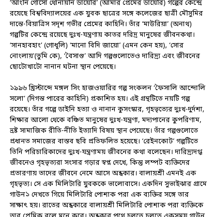
‘আংনি গোসো থোনায়নি ডায়েরি’ (আমার প্রেমের ডায়েরি) গল্পের কেন্দ্রে
রয়েছে বিশ্ববিদ্যালয়ের এক যুবক ছাত্রের সঙ্গে কলেজের ছাত্রী মৌসুমির
দান্তে-বিয়াত্রিস সদৃশ গভীর প্রেমের কাহিনি। তাঁর ‘মাউরিয়া’ (অনাথ)
গল্পটির কেন্দ্রে রয়েছে দুঃখ-যন্ত্রণায় কাতর দরিদ্র মানুষের জীবনকথা।
‘সানহাবহাং’ (গোধূলি) ‘মানো বিদি জায়ো’ (এমন কেন হয়), ‘সোর
নোংলায়'(তুমি কে), ‘বৈসাগু’ আদি গল্পগুলোতেও দারিদ্র‍্য এবং জীবনের
ছোটোখাটো নানান ঘটনা স্থান পেয়েছে।
১৯৯৬ খ্রিস্টাব্দে মঙ্গল সিং হাজওয়ারির গল্প সংকলন ‘ফৈসালি আন্দোলি
সলো’ (দিগন্ত পারের কাহিনি) প্রকাশিত হয়। এই গ্রন্থটিতে নয়টি গল্প
রয়েছে। তাঁর গল্পে ডাইনি হত্যা ও নানান কুসংস্কার, গৃহভৃত্যের দুঃখ-দুর্দশা,
শিক্ষার আলো থেকে বঞ্চিত মানুষের দুঃখ-যন্ত্রণা, মদ্যপানের কুপরিণাম,
ভ্রষ্ট সামাজিক রীতি-নীতি ইত্যাদি বিষয় স্থান পেয়েছে। তাঁর গল্পগুলোতে
প্রধানত সমাজের বাস্তব ছবি প্রতিফলিত হয়েছে। ‘রেইনকোট’ গল্পটিতে
তিনি পরিচারিকাদের দুঃখ-যন্ত্রণাময় জীবনের কথা বলেছেন। দারিদ্র‍্যদগ্ধ
জীবনেও গৃহভৃত্যরা সংসার গড়ার স্বপ্ন দেখে, কিন্তু লম্পট ব্যক্তিদের
প্রতারণায় তাদের জীবনে নেমে আসে অন্ধকার। বালায়শ্রী এমনই এক
গৃহভৃত্য। সে এক মিলিটারি যুবককে ভালোবাসে। একদিন সুভাইঝার গ্রামে
গাউন১ দেখতে গিয়ে মিলিটারি পোশাক পরা এক ব্যক্তির সঙ্গে তার
সাক্ষাৎ হয়। রাতের অন্ধকারে বালায়শ্রী মিলিটারি পোশাক পরা ব্যক্তিকে
তার প্রেমিক বলে মনে করে। অন্ধকার পথে চলতে চলতে একসময় গাউন