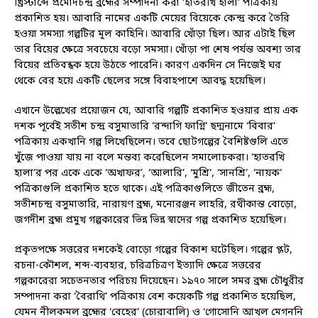
খ্রিস্টাব্দে প্রমোদচন্দ্র ব্রহ্মের সম্পাদনা করা ‘হাতরখি হালা’ পত্রিকায়
প্রকাশিত হয়। আবারি নামের একটি মেয়ের বিয়েকে কেন্দ্র করে তৈরি
হওয়া সমস্যা গল্পটির মূল কাহিনি। আবারি খোঁড়া ছিল। আর এটাই ছিল
তার বিয়ের ক্ষেত্রে সবচেয়ে বড়ো সমস্যা। খোঁড়া পা শেষ পর্যন্ত অবশ্য তার
বিয়ের প্রতিবন্ধক হয়ে উঠতে পারেনি। কারণ একদিন সে নিজেই ঘর
থেকে বের হয়ে একটি ছেলের সঙ্গে বিবাহপাশে আবদ্ধ হয়েছিল।
এখানে উল্লেখের প্রয়োজন যে, আবারি গল্পটি প্রকাশিত হওয়ার প্রায় এক
দশক পূর্বেই সতীশ চন্দ্র বসুমাতারি ‘রন্দাগি ফাগ্নি’ ছদ্মনামে ‘বিবার’
পত্রিকায় একখানি গল্প লিখেছিলেন। তবে ছোটগল্পের বৈশিষ্টগুলি এতে
খুঁজে পাওয়া যায় না বলে মন্তব্য করেছিলেন সমালোচকরা। ‘হাতরখি
হালা’র পর একে একে ‘অখাফর’, ‘আলারি’, ‘মুশ্রি’, ‘সানশ্রি’, ‘নায়ক’
পত্রিকাগুলি প্রকাশিত হতে থাকে। এই পত্রিকাগুলিতে জীতেন ব্রহ্ম,
সতীশচন্দ্র বসুমাতারি, নারায়ণ ব্রহ্ম, মনোরঞ্জন লাহরি, রথীকান্ত বোড়ো,
জগদীশ ব্রহ্ম প্রমুখ গল্পকারের ভিন্ন ভিন্ন স্বাদের গল্প প্রকাশিত হয়েছিল।
প্রকৃতপক্ষে সত্তরের দশকেই বোড়ো গল্পের বিকাশ ঘটেছিল। গল্পের প্লট,
রচনা-কৌশল, শব্দ-ব্যবহার, চরিত্রচিত্রণ ইত্যাদি ক্ষেত্রে সত্তরের
গল্পকারেরা সচেতনতার পরিচয় দিয়েছেন। ১৯৭০ সালে সমর ব্রহ্ম চৌধুরীর
সম্পাদনা করা ‘বৈরাথি’ পত্রিকায় বেশ কয়েকটি গল্প প্রকাশিত হয়েছিল,
যেমন নীলকমল ব্রহ্মের ‘বেহের’ (চোরাবালি) ও ‘গোসোনি আখল মেগননি