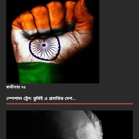
স্বাধীনতা ৭৫
স্পেশাল ট্রেন: তুমিই এ প্রসারিত দেশ…