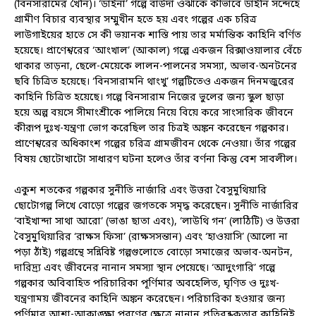
(বিনসারামের খৈনি)। ‘ডাইনা’ গল্পে বাউদা ওঝাকে কীভাবে ডাইনি সন্দেহে
গ্রামীণ বিচার ব্যবস্থার সম্মুখীন হতে হয় এবং গল্পের এক চরিত্র
লাউগাইয়ের হাতে সে কী ভয়ানক শাস্তি পায় তার মর্মান্তিক কাহিনি বর্ণিত
হয়েছে। প্রাণেশ্বরের ‘আংখাল’ (আকাল) গল্পে একজন রিক্সাওয়ালার বেঁচে
থাকার তাড়না, ছেলে-মেয়েকে লালন-পালনের সমস্যা, অভাব-অনটনের
ছবি চিত্রিত হয়েছে। ‘বিনসারামনি থাংখু’ গল্পটিতেও একজন দিনমজুরের
কাহিনি চিত্রিত হয়েছে। গল্পে বিনসারাম নিজের ভুলের জন্য স্কুল ছাড়া
হয়ে অল্প বয়সে সীমাংশ্রীকে পালিয়ে নিয়ে বিয়ে করে সাংসারিক জীবনে
কীরূপ দুঃখ-যন্ত্রণা ভোগ করেছিল তার চিত্রই অঙ্কন করেছেন গল্পকার।
প্রাণেশ্বরের অধিকাংশ গল্পের চরিত্র গ্রামজীবন থেকে নেওয়া। তাঁর গল্পের
বিষয় ছোটোখাটো সাধারণ ঘটনা হলেও তাঁর বর্ণনা কিন্তু বেশ সাবলীল।
একুশ শতকের গল্পকার সুনীতি নার্জারি এবং উত্তরা বৈসুমুথিয়ারি
ছোটোগল্প লিখে বোড়ো গল্পের জগতকে সমৃদ্ধ করেছেন। সুনীতি নার্জারির
‘বাইখান্দা সাথা আরো’ (ভাঙা ছাতা এবং), ‘লাউথি গন’ (লাঠিটি) ও উত্তরা
বৈসুমুথিয়ারির ‘রাক্ষস ফিসা’ (রাক্ষসসন্তান) এবং ‘হাওয়াসি’ (আলো না
পড়া ঠাঁই) গল্পগ্রন্থে সন্নিবিষ্ট গল্পগুলোতে বোড়ো সমাজের অভাব-অনটন,
দারিদ্র‍্য এবং জীবনের নানান সমস্যা স্থান পেয়েছে। ‘আদুংগারি’ গল্পে
গল্পকার অবিবাহিত পরিচারিকা পূর্ণিমার অবহেলিত, ঘৃণিত ও দুঃখ-
যন্ত্রণাময় জীবনের কাহিনি অঙ্কন করেছেন। পরিচারিকা হওয়ার জন্য
পূর্ণিমার আশা-আকাঙ্ক্ষা পূরণের ক্ষেত্রে নানান প্রতিবন্ধকতার কাহিনিই