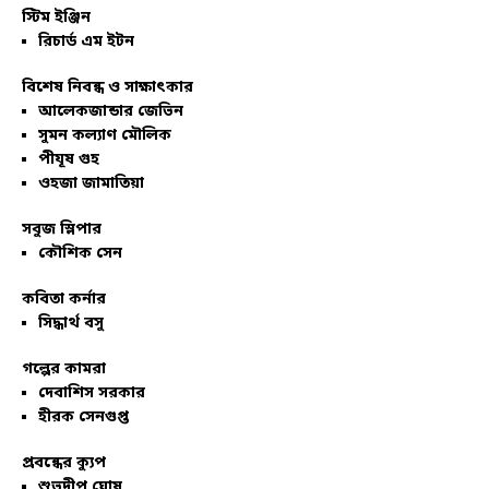
স্টিম ইঞ্জিন
রিচার্ড এম ইটন
বিশেষ নিবন্ধ ও সাক্ষাৎকার
আলেকজান্ডার জেভিন
সুমন কল্যাণ মৌলিক
পীযূষ গুহ
ওহজা জামাতিয়া
সবুজ স্লিপার
কৌশিক সেন
কবিতা কর্নার
সিদ্ধার্থ বসু
গল্পের কামরা
দেবাশিস সরকার
হীরক সেনগুপ্ত
প্রবন্ধের ক্যুপ
শুভদীপ ঘোষ