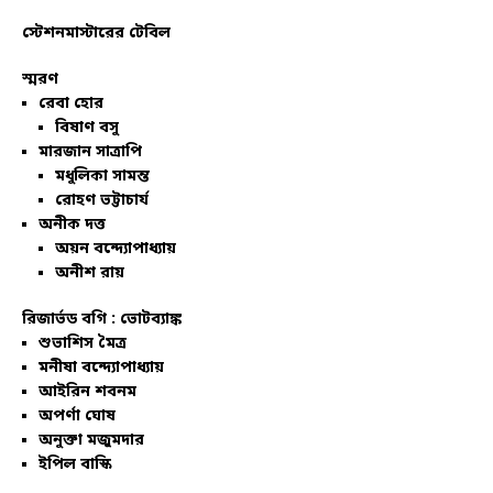
স্টেশনমাস্টারের টেবিল
স্মরণ
রেবা হোর
বিষাণ বসু
মারজান সাত্রাপি
মধুলিকা সামন্ত
রোহণ ভট্টাচার্য
অনীক দত্ত
অয়ন বন্দ্যোপাধ্যায়
অনীশ রায়
রিজার্ভড বগি :
ভোটব্যাঙ্ক
শুভাশিস মৈত্র
মনীষা বন্দ্যোপাধ্যায়
আইরিন শবনম
অপর্ণা ঘোষ
অনুক্তা মজুমদার
ইপিল বাস্কি