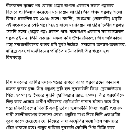
নীলকমল ব্রহ্মের পর বোড়ো গল্পের জগতে একজন সফল গল্পকার
হিসেবে খ্যাতিলাভ করেছেন মনোরঞ্জন লাহরি। তাঁর প্রথম গল্পগ্রন্থ ‘সলো
বিদাং’ প্রকাশিত হয় ১৯৭৮ সালে। ‘কান্দি’, ‘সাংগ্রেমা’ (জোনাকি) প্রভৃতি
এই সংকলনের শ্রেষ্ঠ গল্প। ১৯৮৫ সালে মনোরঞ্জন লাহরির দ্বিতীয় গল্পগ্রন্থ
‘সলনি সলো’ (গল্পের গল্প) প্রকাশ পায়। মনোরঞ্জন একজন সমাজসচেতন
গল্পকারই নন, তিনি একজন সফল কবি ঔপন্যাসিকও। তাঁর অধিকাংশ
গল্পে সমাজজীবনের বাস্তব ছবি ফুটে উঠেছে। সমাজের অন্যায়-অত্যাচার,
দারিদ্র‍্য এবং গ্রাম্যজীবনের পরিচিত ঘটনাবলিই তাঁর গল্পের মূল
বিষয়বস্তু।
বিশ শতকের আশির দশকে গল্পের জগতে আসা গল্পকারদের অন্যতম
হলেন কুমার ব্রহ্ম। তাঁর গল্পগ্রন্থ দু’টি হল ‘দুমফাউনি ফিথা’ (দুমফাউয়ের
পিঠা, ২০০১) ও ‘মৈদের মুহুনি’ (হাতিধরার জাদু, ২০০৭)। তাঁর গল্পগুলিতে
ভিড় করে এসেছে গ্রামীণ জীবনের ছোটখাটো নানান ঘটনা। তবে তাঁর
গল্পে চরিত্রচিত্রণের দিকটি একটু দুর্বল। ‘দুমফাউনি ফিথা’ গল্পটি প্রধানত
নারী সবলীকরণের উদ্দেশ্যে লেখা। গল্পটির মধ্যে দিয়ে তিনি একথাটিই
তুলে ধরতে চেয়েছেন যে, নিজের ভাষা-সংস্কৃতির মধ্যে দিয়ে আমাদের
বেঁচে থাকতে হবে। গল্পের নায়িকা দুমফাউ কেটলি পিঠা বিক্রি করে