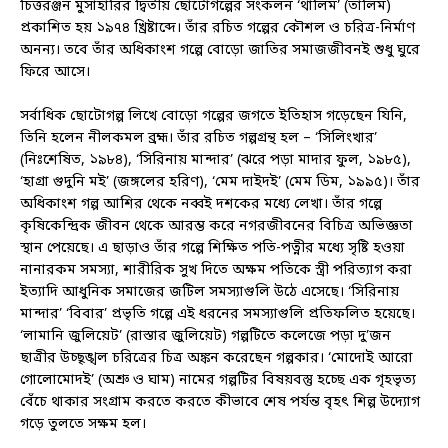
চিত্তরঞ্জন মুসাহারির দ্বিতীয় ছোটোগল্পের সংকলন ‘থালিম’ (তালিম)
প্রকাশিত হয় ১৯৭৪ খ্রিষ্টাব্দে। তাঁর রচিত গল্পের কৌশল ও চরিত্র-নির্মাণ
অনন্য। তবে তাঁর অধিকাংশ গল্পে বোড়ো জাতির সমাজজীবনই শুধু ঘুরে
ফিরে আসে।
সর্বাধিক ছোটোগল্প লিখে বোড়ো গল্পের জগতে ইতিহাস গড়েছেন যিনি,
তিনি হলেন নীলকমল ব্রহ্ম। তাঁর রচিত গল্পগ্রন্থ হল – ‘সিলিংখার’
(নিঃশেষিত, ১৯৮৪), ‘সিরিনায় মান্দার’ (ঝরে পড়া মাদার ফুল, ১৯৮৫),
‘হাগ্রা গুদুনি মই’ (জঙ্গলের হরিণ), ‘মেম দাইদই’ (মেম ডিম, ১৯৯৫)। তাঁর
অধিকাংশ গল্প আশির থেকে নব্বই দশকের মধ্যে লেখা। তাঁর গল্পে
কৃষিকেন্দ্রিক জীবন থেকে আরম্ভ করে নগরজীবনের বিচিত্র অভিজ্ঞতা
স্থান পেয়েছে। এ ছাড়াও তাঁর গল্পে শিক্ষিত পতি-পত্নীর মধ্যে সৃষ্টি হওয়া
নানারকম সমস্যা, শারীরিক সুখ দিতে অক্ষম পতিকে স্ত্রী পরিত্যাগ করা
ইত্যাদি আধুনিক সমাজের জটিল সমস্যাগুলি উঠে এসেছে। ‘সিরিনায়
মান্দার’ ‘বিবার’ প্রভৃতি গল্পে এই ধরনের সমস্যাগুলি প্রতিফলিত হয়েছে।
‘লামানি জুলিয়েট’ (রাস্তার জুলিয়েট) গল্পটিতে কলেজে পড়া দু’জন
ছাত্রীর উচ্ছৃঙ্খল চরিত্রের চিত্র অঙ্কন করেছেন গল্পকার। ‘মোদোই আরো
গোলোমোদই’ (অশ্রু ও ঘাম) নামের গল্পটির বিষয়বস্তু হচ্ছে এক গৃহভৃত্য
বেঁচে থাকার সংগ্রাম করতে করতে কীভাবে শেষ পর্যন্ত বৃহৎ শিল্প উদ্যোগ
গড়ে তুলতে সক্ষম হল।