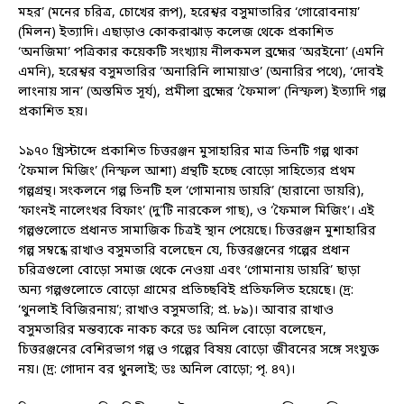
মহর’ (মনের চরিত্র, চোখের রূপ), হরেশ্বর বসুমাতারির ‘গোরোবনায়’
(মিলন) ইত্যাদি। এছাড়াও কোকরাঝাড় কলেজ থেকে প্রকাশিত
‘অনজিমা’ পত্রিকার কয়েকটি সংখ্যায় নীলকমল ব্রহ্মের ‘অরইনো’ (এমনি
এমনি), হরেশ্বর বসুমতারির ‘অনারিনি লামায়াও’ (অনারির পথে), ‘দোবই
লাংনায় সান’ (অস্তমিত সূর্য), প্রমীলা ব্রহ্মের ‘ফৈমাল’ (নিস্ফল) ইত্যাদি গল্প
প্রকাশিত হয়।
১৯৭০ খ্রিস্টাব্দে প্রকাশিত চিত্তরঞ্জন মুসাহারির মাত্র তিনটি গল্প থাকা
‘ফৈমাল মিজিং’ (নিস্ফল আশা) গ্রন্থটি হচ্ছে বোড়ো সাহিত্যের প্রথম
গল্পগ্রন্থ। সংকলনে গল্প তিনটি হল ‘গোমানায় ডায়রি’ (হারানো ডায়রি),
‘ফাংনই নালেংখর বিফাং’ (দু’টি নারকেল গাছ), ও ‘ফৈমাল মিজিং’। এই
গল্পগুলোতে প্রধানত সামাজিক চিত্রই স্থান পেয়েছে। চিত্তরঞ্জন মুশাহারির
গল্প সম্বন্ধে রাখাও বসুমতারি বলেছেন যে, চিত্তরঞ্জনের গল্পের প্রধান
চরিত্রগুলো বোড়ো সমাজ থেকে নেওয়া এবং ‘গোমানায় ডায়রি’ ছাড়া
অন্য গল্পগুলোতে বোড়ো গ্রামের প্রতিচ্ছবিই প্রতিফলিত হয়েছে। (দ্র:
‘থুনলাই বিজিরনায়’; রাখাও বসুমতারি; প্র. ৮৯)। আবার রাখাও
বসুমতারির মন্তব্যকে নাকচ করে ডঃ অনিল বোড়ো বলেছেন,
চিত্তরঞ্জনের বেশিরভাগ গল্প ও গল্পের বিষয় বোড়ো জীবনের সঙ্গে সংযুক্ত
নয়। (দ্র: গোদান বর থুনলাই; ডঃ অনিল বোড়ো; পৃ. ৪৭)।