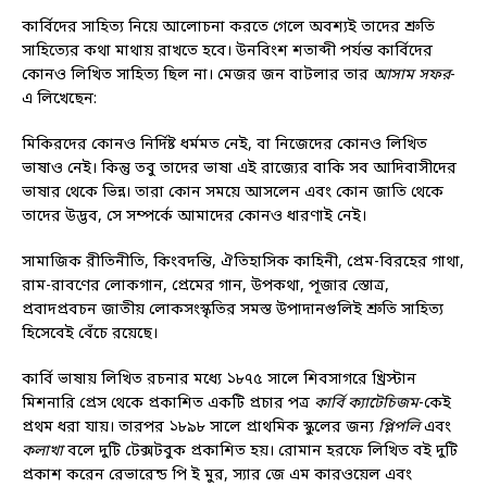
কার্বিদের সাহিত্য নিয়ে আলোচনা করতে গেলে অবশ্যই তাদের শ্রুতি
সাহিত্যের কথা মাথায় রাখতে হবে। উনবিংশ শতাব্দী পর্যন্ত কার্বিদের
কোনও লিখিত সাহিত্য ছিল না। মেজর জন বাটলার তার
আসাম সফর
-
এ লিখেছেন:
মিকিরদের কোনও নির্দিষ্ট ধর্মমত নেই, বা নিজেদের কোনও লিখিত
ভাষাও নেই। কিন্তু তবু তাদের ভাষা এই রাজ্যের বাকি সব আদিবাসীদের
ভাষার থেকে ভিন্ন। তারা কোন সময়ে আসলেন এবং কোন জাতি থেকে
তাদের উদ্ভব, সে সম্পর্কে আমাদের কোনও ধারণাই নেই।
সামাজিক রীতিনীতি, কিংবদন্তি, ঐতিহাসিক কাহিনী, প্রেম-বিরহের গাথা,
রাম-রাবণের লোকগান, প্রেমের গান, উপকথা, পূজার স্তোত্র,
প্রবাদপ্রবচন জাতীয় লোকসংস্কৃতির সমস্ত উপাদানগুলিই শ্রুতি সাহিত্য
হিসেবেই বেঁচে রয়েছে।
কার্বি ভাষায় লিখিত রচনার মধ্যে ১৮৭৫ সালে শিবসাগরে খ্রিস্টান
মিশনারি প্রেস থেকে প্রকাশিত একটি প্রচার পত্র
কার্বি ক্যাটেচিজম
-কেই
প্রথম ধরা যায়। তারপর ১৮৯৮ সালে প্রাথমিক স্কুলের জন্য
প্লিপলি
এবং
কলাখা
বলে দুটি টেক্সটবুক প্রকাশিত হয়। রোমান হরফে লিখিত বই দুটি
প্রকাশ করেন রেভারেন্ড পি ই মুর, স্যার জে এম কারওয়েল এবং