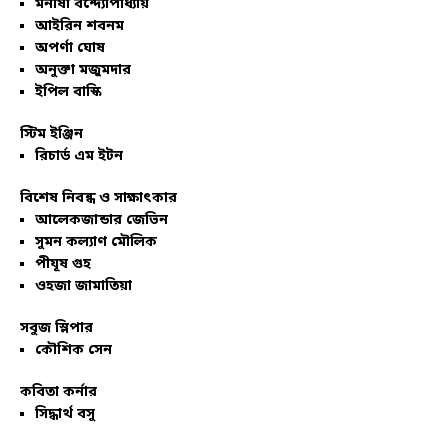
মনীষা বন্দ্যোপাধ্যায়
আইরিন শবনম
অপর্ণা ঘোষ
অনুক্তা মজুমদার
ইপিল বাস্কি
স্টিম ইঞ্জিন
রিচার্ড এম ইটন
বিশেষ নিবন্ধ ও সাক্ষাৎকার
আলেকজান্ডার জেভিন
সুমন কল্যাণ মৌলিক
পীযূষ গুহ
ওহজা জামাতিয়া
সবুজ স্লিপার
কৌশিক সেন
কবিতা কর্নার
সিদ্ধার্থ বসু