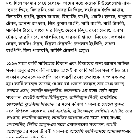
মধ্য দিয়ে অবদান রেখে চলেছেন তাদের মধ্যে কয়েকটি উল্লেখযোগ্য নাম–
লুনচে তিমুং, বিদারসিং ক্রো, সাবরাসি তিমুং, লংবিরাম ইংতি কাথার,
বিদারসিং রাংপি, সুরেন ক্রামসা, বিদ্যাসিং রাংপি, খয়াসিং হানসে, বাপুরাম
টেরন, আনন্দ রাংফার, জিৎ কুমার রাংপি, পারি রাংপি, গান্ধী টাকবি,
সার্কলিম টারো, লাংকামার তিমুং, দেবেন তিমুং, রংবং তেরাং, অরুণ
টেরন, জারসিং বে, মন্দালসিং বে, সারক্রাট হানসে, সিং ক্রো, লগকাম
টেরন, সামসিং টেরন, খিরলা টেরনপি, রূপলান ইংতিপি, সাধনা
রাংপিপি, রিনা পাতারপি, রুহিনি টেরনপি প্রমুখ।
১৯৬৬ সালে কার্বি সাহিত্যের বিকাশ এবং বিস্তারের জন্য আসাম সাহিত্য
সভার অনুকরণে কার্বি লাম্মেত আমেই বা কার্বি সাহিত্য সভা গঠিত হয়।
লংকাম তেরনকে সভাপতি এবং পদ্মশ্রী রংবং তেরাংকে সম্পাদক করা
হয়। কার্বি লাম্মেত আমেই যে সব বই প্রকাশ করেছে তার মধ্যে আছে
লাম্মেত এসাং, সামফ্রি আপুনসির, কাসানঘাং
-এর মতো ছোট গল্পের
সংকলন;
সেংউই আমির সিকিদুপুপে, ডাম্পিজুক সিংদি, রূপটাইনে,
জেংজেরি, কুংরিসো মিরদান
-এর মতো কবিতা সংকলন;
তোমো পুরু-
র
মতো উপকথা সংকলন;
খেই আহারসি, জুটাং আমুং, রংথিয়াং আংটাং, সের
লাংসার, লামজির আফার, লামজির কাংডাক
-এর মতো প্রবন্ধ সংগ্রহ;
পেংসোমির, দিমির আলুন
-এর মতো লোকগানের সংকলন;
লাংরি
আমেলুর
-এর মতো জীবনী সংকলন;
আকেমি কার্বি লামথে আমারজাং
-এর