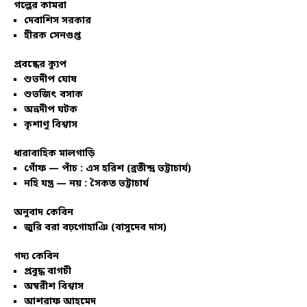
গল্পের কামরা
দেবাশিস সরকার
হীরক সেনগুপ্ত
প্রবন্ধের ক্যুপ
শুভদীপ ঘোষ
শুভজিৎ বসাক
অভ্রদীপ ঘটক
কৃশাণু বিশ্বাস
ধারাবাহিক মালগাড়ি
গোঁফ — পাঁচ : এস হরিশ (ব্রতীন্দ্র ভট্টাচার্য)
নহি যন্ত্র — নয় : সৈকত ভট্টাচার্য
অনুবাদ কেবিন
জুরি বরা বঢ়গোহাঞি (বাসুদেব দাস)
গদ্য কেবিন
প্রবুদ্ধ বাগচী
অম্বরীশ বিশ্বাস
আশরাফ আহমেদ