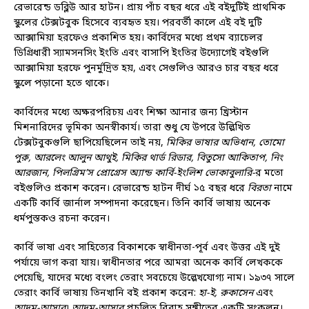
রেভারেন্ড ডব্লিউ আর হাটন। প্রায় পাঁচ বছর ধরে এই বইদুটিই প্রাথমিক
স্কুলের টেক্সটবুক হিসেবে ব্যবহৃত হয়। পরবর্তী কালে এই বই দুটি
আক্সামিয়া হরফেও প্রকাশিত হয়। কার্বিদের মধ্যে প্রথম ব্যাচেলর
ডিগ্রিধারী স্যামসনসিং ইংতি এবং বাসাপি ইংতির উদ্যোগেই বইগুলি
আক্সামিয়া হরফে পুনর্মুদ্রিত হয়, এবং সেগুলিও আরও চার বছর ধরে
স্কুলে পড়ানো হতে থাকে।
কার্বিদের মধ্যে অক্ষরপরিচয় এবং শিক্ষা আনার জন্য খ্রিস্টান
মিশনারিদের ভূমিকা অনস্বীকার্য। তারা শুধু যে উপরে উল্লিখিত
টেক্সটবুকগুলি ছাপিয়েছিলেন তাই নয়,
মিকির ভাষার অভিধান, তোমো
পুরু, আরলেং আলুন আথুই, মিকির থার্ড রিডার, বিতুসো আকিতাপ, নিং
আরজান, পিলগ্রিম’স প্রোগ্রেস অ্যান্ড কার্বি-ইংলিশ ভোকাবুলারি-
র মতো
বইগুলিও প্রকাশ করেন। রেভারেন্ড হাটন দীর্ঘ ১৫ বছর ধরে
বিরতা
নামে
একটি কার্বি জার্নাল সম্পাদনা করেছেন। তিনি কার্বি ভাষায় অনেক
ধর্মপুস্তকও রচনা করেন।
কার্বি ভাষা এবং সাহিত্যের বিকাশকে স্বাধীনতা-পূর্ব এবং উত্তর এই দুই
পর্যায়ে ভাগ করা যায়। স্বাধীনতার পরে আমরা অনেক কার্বি লেখককে
পেয়েছি, যাদের মধ্যে বংলং তেরাং সবচেয়ে উল্লেখযোগ্য নাম। ১৯৩৭ সালে
তেরাং কার্বি ভাষায় তিনখানি বই প্রকাশ করেন:
হা-ই, রুকাসেন
এবং
আদম-আসার
।
আদম-আসার
প্রচলিত বিবাহ সঙ্গীতের একটি সংকলন।