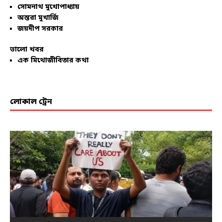
সোমনাথ মুখোপাধ্যায়
অন্তরা মুখার্জি
জয়দীপ সরকার
ভালো খবর
এক মিথোজীবিতার কথা
লোকাল ট্রেন