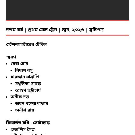
দশম বর্ষ | প্রথম মেল ট্রেন | জুন, ২০২৬ | সূচিপত্র
স্টেশনমাস্টারের টেবিল
স্মরণ
রেবা হোর
বিষাণ বসু
মারজান সাত্রাপি
মধুলিকা সামন্ত
রোহণ ভট্টাচার্য
অনীক দত্ত
অয়ন বন্দ্যোপাধ্যায়
অনীশ রায়
রিজার্ভড বগি :
ভোটব্যাঙ্ক
শুভাশিস মৈত্র