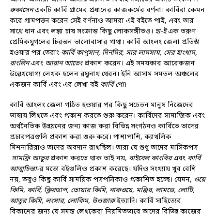
রুকাসেন
একটি কার্বি গ্রামের প্রধানের কাজকর্মের বর্ণনা। কার্বিরা কেমন
করে গ্রামপত্তন করেন সেই বর্ণনাও আমরা এই বইতে পাই, এবং তার
সাথে ধান এবং লঙ্কা চাষ সংক্রান্ত কিছু লোকসঙ্গীতও।
হা-ই
এক তরুণ
প্রেমিকযুগলের চিরন্তন ভালোবাসার গাথা। কার্বি আংলং জেলা প্রতিষ্ঠা
হওয়ার পর তেরাং
কার্বি কাপুসান, দিনমির, সার লামসাম, সের হাংথাম,
রাংলিন
এবং
আরান আতেং
প্রকাশ করেন। এই সময়কার আরেকজন
উল্লেখযোগ্য লেখক হলেন রঘুনাথ থেরন। ইনি আসাম সমতল অঞ্চলের
একজন কার্বি এবং এর লেখা বই
কার্বি পো
।
কার্বি আংলং জেলা গঠিত হওয়ার পর কিছু সচেতন মানুষ নিজেদের
ভাষায় লিখতে এবং প্রকাশ করতে শুরু করেন। কার্বিদের সামাজিক এবং
অর্থনৈতিক উন্নয়নের জন্য কাজ করা বিভিন্ন সংগঠনও কার্বিতে তাদের
প্রচারপত্রগুলি প্রকাশ করা শুরু করে। পাশাপাশি, ক্যাথলিক
মিশনারিরাও তাদের অবদান রাখছিল। তারা যে শুধু তাদের মাসিকপত্র
সামফ্রি আতুর
প্রকাশ করতে থাক তাই নয়,
বাইবেল কাংথির
এবং
কার্বি
আত্মচিন্তা-
র মতো বইগুলিও প্রকাশ করেছে। যদিও সংখ্যায় খুব বেশি
নয়, তবুও কিছু কার্বি সাময়িক পত্রপত্রিকাও প্রকাশিত হচ্ছে। যেমন,
ওয়ে
কিমি, কার্বি, ক্লিরডাপ, তোয়ার কিমি, নাকওয়ে, মঞ্জির, লামডে, লোটি,
আতুর কিমি, লংসার, লোকিম, উওজারু
ইত্যাদি। কার্বি সাহিত্যের
বিকাশের জন্য যে সমস্ত লেখকেরা নিয়মিতভাবে তাদের বিভিন্ন কাজের