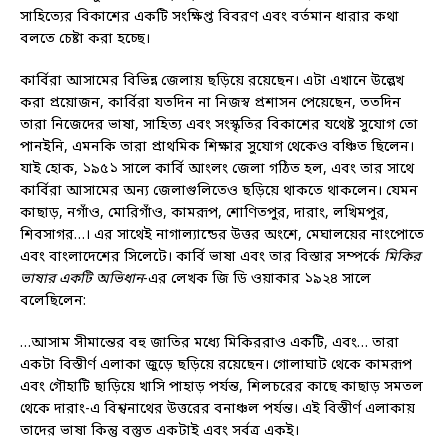
সাহিত্যের বিকাশের একটি সংক্ষিপ্ত বিবরণ এবং বর্তমান ধারার কথা
বলতে চেষ্টা করা হচ্ছে।
কার্বিরা আসামের বিভিন্ন জেলায় ছড়িয়ে রয়েছেন। এটা এখানে উল্লেখ
করা প্রয়োজন, কার্বিরা যতদিন না নিজস্ব প্রশাসন পেয়েছেন, ততদিন
তারা নিজেদের ভাষা, সাহিত্য এবং সংস্কৃতির বিকাশের যথেষ্ট সুযোগ তো
পানইনি, এমনকি তারা প্রাথমিক শিক্ষার সুযোগ থেকেও বঞ্চিত ছিলেন।
যাই হোক, ১৯৫১ সালে কার্বি আংলং জেলা গঠিত হল, এবং তার সাথে
কার্বিরা আসামের অন্য জেলাগুলিতেও ছড়িয়ে থাকতে থাকলেন। যেমন
কাছাড়, নগাঁও, মোরিগাঁও, কামরূপ, শোণিতপুর, দারাং, লখিমপুর,
শিবসাগর…। এর সাথেই নাগাল্যান্ডের উত্তর অংশে, মেঘালয়ের নাংপোতে
এবং বাংলাদেশের সিলেটে। কার্বি ভাষা এবং তার বিস্তার সম্পর্কে
মিকির
ভাষার একটি অভিধান
-এর লেখক জি ডি ওয়াকার ১৯২৪ সালে
বলেছিলেন:
…আসাম সীমান্তের বহু জাতির মধ্যে মিকিররাও একটি, এবং… তারা
একটা বিস্তীর্ণ এলাকা জুড়ে ছড়িয়ে রয়েছেন। গোলাঘাট থেকে কামরূপ
এবং গৌহাটি ছাড়িয়ে খাসি পাহাড় পর্যন্ত, শিলচরের কাছে কাছাড় সমতল
থেকে দারাং-এ বিশ্বনাথের উত্তরের বনাঞ্চল পর্যন্ত। এই বিস্তীর্ণ এলাকায়
তাদের ভাষা কিন্তু বস্তুত একটাই এবং সর্বত্র একই।