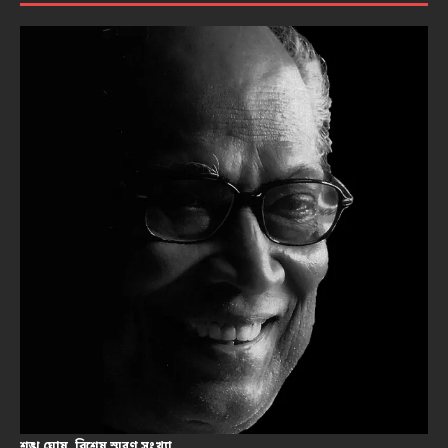
শঙ্খ ঘোষ, বিশেষ স্মরণ সংখ্যা