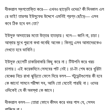
দীনদয়াল স্বগতোক্তি করে— এখনও ছাড়েনি ওদের? কী দিনকাল এল
রে ভাই! তারপর ইউসুফের উদ্দেশে এমনিই প্রশ্ন ছোঁড়ে— এসব
কবে ঠিক হবে বল তো?
ইউসুফ অসহায়ের মতো উত্তর হাতড়ায়। বলে— জানি না, চাচা।
আব্বার মুখে পুরনো কথা শুনেছি অনেক। কিন্তু এসব আমাদেরকেও
দেখতে হবে ভাবিনি।
ইউসুফ ছেলেটি চাকরিবাকরি কিছু করে না। টিউশনি করে খরচ
চালায়। এই কয়েকদিনে সেসবের পাট নেই। চা-টা শেষ করে খুরিটা
বেঞ্চের নিচে রাখা ঝুড়িতে ফেলে দিয়ে বলল— স্টুডেন্টগুলোর কী হবে
কে জানে! সামনে পরীক্ষা সব, আমি তো যেতেই পারছি না। ওদের
ওদিকেই যে কী অবস্থা কে জানে।
দীনদয়াল বলল— তোরা ফোনে কীসব করে খবর পাস যে, সেসব
পাচ্ছিস না।