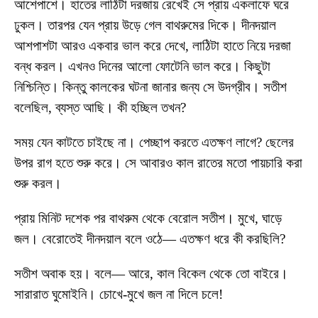
আশেপাশে। হাতের লাঠিটা দরজায় রেখেই সে প্রায় একলাফে ঘরে
ঢুকল। তারপর যেন প্রায় উড়ে গেল বাথরুমের দিকে। দীনদয়াল
আশপাশটা আরও একবার ভাল করে দেখে, লাঠিটা হাতে নিয়ে দরজা
বন্ধ করল। এখনও দিনের আলো ফোটেনি ভাল করে। কিছুটা
নিশ্চিন্তি। কিন্তু কালকের ঘটনা জানার জন্য সে উদগ্রীব। সতীশ
বলেছিল, ব্যস্ত আছি। কী হচ্ছিল তখন?
সময় যেন কাটতে চাইছে না। পেচ্ছাপ করতে এতক্ষণ লাগে? ছেলের
উপর রাগ হতে শুরু করে। সে আবারও কাল রাতের মতো পায়চারি করা
শুরু করল।
প্রায় মিনিট দশেক পর বাথরুম থেকে বেরোল সতীশ। মুখে, ঘাড়ে
জল। বেরোতেই দীনদয়াল বলে ওঠে— এতক্ষণ ধরে কী করছিলি?
সতীশ অবাক হয়। বলে— আরে, কাল বিকেল থেকে তো বাইরে।
সারারাত ঘুমোইনি। চোখে-মুখে জল না দিলে চলে!