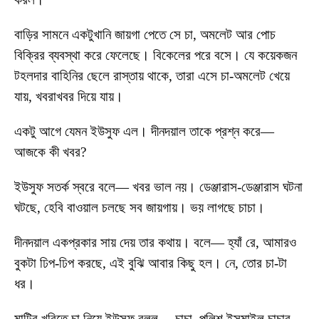
বাড়ির সামনে একটুখানি জায়গা পেতে সে চা, অমলেট আর পোচ
বিক্রির ব্যবস্থা করে ফেলেছে। বিকেলের পরে বসে। যে কয়েকজন
টহলদার বাহিনির ছেলে রাস্তায় থাকে, তারা এসে চা-অমলেট খেয়ে
যায়, খবরাখবর দিয়ে যায়।
একটু আগে যেমন ইউসুফ এল। দীনদয়াল তাকে প্রশ্ন করে—
আজকে কী খবর?
ইউসুফ সতর্ক স্বরে বলে— খবর ভাল নয়। ডেঞ্জারাস-ডেঞ্জারাস ঘটনা
ঘটছে, হেবি বাওয়াল চলছে সব জায়গায়। ভয় লাগছে চাচা।
দীনদয়াল একপ্রকার সায় দেয় তার কথায়। বলে— হ্যাঁ রে, আমারও
বুকটা ঢিপ-ঢিপ করছে, এই বুঝি আবার কিছু হল। নে, তোর চা-টা
ধর।
মাটির খুরিতে চা নিয়ে ইউসুফ বলল— চাচা, পুলিশ ইসমাইল চাচার