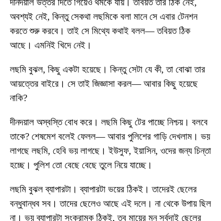
দীনদয়াল উত্তর দিতে গিয়েও থমকে যায়। তবিয়ত তার ঠিক নেই,
অবশ্যই নেই, কিন্তু সেকথা লছমিকে বলা মানে সে এবার টেনশন
করতে শুরু করবে। তাই সে মিথ্যে কথাই বলল— তবিয়ত ঠিক
আছে। এমনিই খিদে নেই।
লছমি বুঝল, কিছু একটা হয়েছে। কিন্তু সেটা যে কী, তা বোঝা তার
আয়ত্তের বাইরে। সে তাই জিজ্ঞাসা করল— আবার কিছু হয়েছে
নাকি?
দীনদয়াল অস্বস্তি বোধ করে। লছমি কিছু টের পাচ্ছে নিশ্চয়। বলবে
তাকে? শেষমেশ বলেই ফেলল— আবার পুলিশের গাড়ি দেখলাম। ভয়
লাগছে লছমি, হেবি ভয় লাগছে। ইউসুফ, ইয়াসিন, ওদের জন্য চিন্তা
হচ্ছে। পুলিশ তো বেছে বেছে তুলে নিয়ে যাচ্ছে।
লছমি বুঝল ব্যাপারটা। ব্যাপারটা ভয়ের ঠিকই। তাদেরই ছেলের
বন্ধুবান্ধব সব। তাদের ছেলেও আছে এই দলে। না থেকে উপায় ছিল
না। ভয় ব্যাপারটা সংক্রামক ঠিকই, তবু মায়ের মন সর্বদাই ছেলের