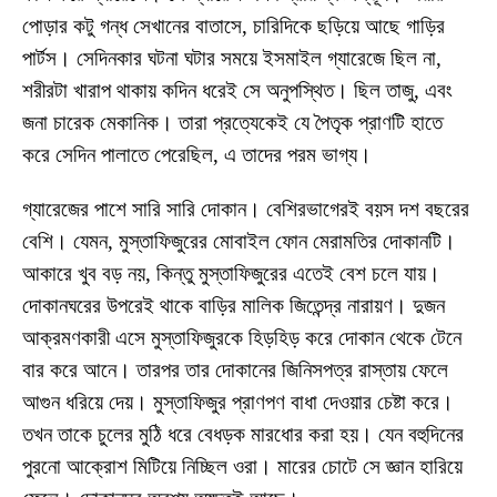
পোড়ার কটু গন্ধ সেখানের বাতাসে, চারিদিকে ছড়িয়ে আছে গাড়ির
পার্টস। সেদিনকার ঘটনা ঘটার সময়ে ইসমাইল গ্যারেজে ছিল না,
শরীরটা খারাপ থাকায় কদিন ধরেই সে অনুপস্থিত। ছিল তাজু, এবং
জনা চারেক মেকানিক। তারা প্রত্যেকেই যে পৈতৃক প্রাণটি হাতে
করে সেদিন পালাতে পেরেছিল, এ তাদের পরম ভাগ্য।
গ্যারেজের পাশে সারি সারি দোকান। বেশিরভাগেরই বয়স দশ বছরের
বেশি। যেমন, মুস্তাফিজুরের মোবাইল ফোন মেরামতির দোকানটি।
আকারে খুব বড় নয়, কিন্তু মুস্তাফিজুরের এতেই বেশ চলে যায়।
দোকানঘরের উপরেই থাকে বাড়ির মালিক জিতেন্দ্র নারায়ণ। দুজন
আক্রমণকারী এসে মুস্তাফিজুরকে হিড়হিড় করে দোকান থেকে টেনে
বার করে আনে। তারপর তার দোকানের জিনিসপত্র রাস্তায় ফেলে
আগুন ধরিয়ে দেয়। মুস্তাফিজুর প্রাণপণ বাধা দেওয়ার চেষ্টা করে।
তখন তাকে চুলের মুঠি ধরে বেধড়ক মারধোর করা হয়। যেন বহুদিনের
পুরনো আক্রোশ মিটিয়ে নিচ্ছিল ওরা। মারের চোটে সে জ্ঞান হারিয়ে