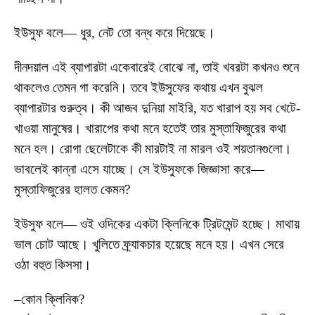
ইউসুফ বলে— ধুর, নেট তো বন্ধ করে দিয়েছে।
দীনদয়াল এই ব্যাপারটা একেবারেই বোঝে না, তাই খবরটা কখনও শুনে
থাকলেও তেমন গা করেনি। তবে ইউসুফের কথায় এখন বুঝল
ব্যাপারটার গুরুত্ব। কী আজব দুনিয়া মাইরি, যত খারাপ হয় সব খেটে-
খাওয়া মানুষের। খারাপের কথা মনে হতেই তার মুস্তাফিজুরের কথা
মনে হল। রোগা ছেলেটাকে কী মারটাই না মারল ওই শয়তানগুলো।
ভাবলেই কান্না এসে যাচ্ছে। সে ইউসুফকে জিজ্ঞাসা করে—
মুস্তাফিজুরের হালত কেমন?
ইউসুফ বলে— ওই ওদিকের একটা ক্লিনিকে ট্রিটমেন্ট হচ্ছে। মাথায়
ভাল চোট আছে। খুলিতে ফ্র্যাকচার হয়েছে মনে হয়। এখন সেরে
ওঠা বহুত কিসসা।
–কোন ক্লিনিক?