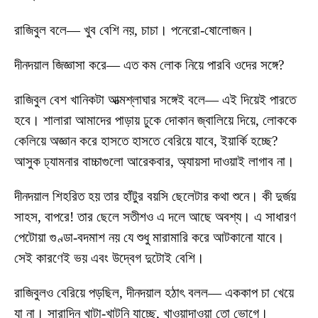
রাজিবুল বলে— খুব বেশি নয়, চাচা। পনেরো-ষোলোজন।
দীনদয়াল জিজ্ঞাসা করে— এত কম লোক নিয়ে পারবি ওদের সঙ্গে?
রাজিবুল বেশ খানিকটা আত্মশ্লাঘার সঙ্গেই বলে— এই দিয়েই পারতে
হবে। শালারা আমাদের পাড়ায় ঢুকে দোকান জ্বালিয়ে দিয়ে, লোককে
কেলিয়ে অজ্ঞান করে হাসতে হাসতে বেরিয়ে যাবে, ইয়ার্কি হচ্ছে?
আসুক ঢ্যামনার বাচ্চাগুলো আরেকবার, অ্যায়সা দাওয়াই লাগাব না।
দীনদয়াল শিহরিত হয় তার হাঁটুর বয়সি ছেলেটার কথা শুনে। কী দুর্জয়
সাহস, বাপরে! তার ছেলে সতীশও এ দলে আছে অবশ্য। এ সাধারণ
পেটোয়া গুণ্ডা-বদমাশ নয় যে শুধু মারামারি করে আটকানো যাবে।
সেই কারণেই ভয় এবং উদ্বেগ দুটোই বেশি।
রাজিবুলও বেরিয়ে পড়ছিল, দীনদয়াল হঠাৎ বলল— এককাপ চা খেয়ে
যা না। সারাদিন খাটা-খাটনি যাচ্ছে, খাওয়াদাওয়া তো ভোগে।