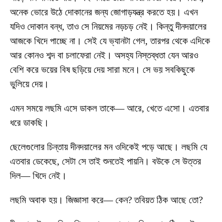
অনেক ভোরে উঠে দোকানের জন্য জোগাড়যন্ত্র করতে হয়। এখন
যদিও দোকান বন্ধ, তাও সে নিয়মের নড়চড় নেই। কিন্তু দীনদয়ালের
আজকে খিদে পাচ্ছে না। সেই যে ভ্যানটা গেল, তারপর থেকে এদিকে
আর কোনও শব্দ বা চলাফেরা নেই। অসহ্য নিস্তব্ধতা যেন আরও
বেশি করে ভয়ের বিষ ছড়িয়ে দেয় সারা মনে। সে ভয় সবকিছুকে
ভুলিয়ে দেয়।
এমন সময়ে লছমি এসে ডাকল তাকে— আরে, খেতে এসো। এতবার
ধরে ডাকছি।
ছেলেগুলোর চিন্তায় দীনদয়ালের মন ওদিকেই পড়ে আছে। লছমি যে
এতবার ডেকেছে, সেটা সে তাই শুনতেই পায়নি। বউকে সে উত্তর
দিল— খিদে নেই।
লছমি অবাক হয়। জিজ্ঞাসা করে— কেন? তবিয়ত ঠিক আছে তো?