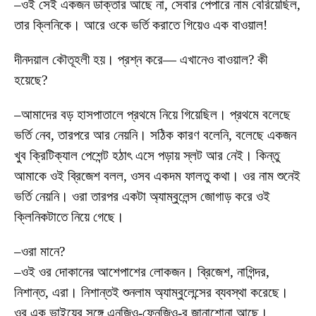
–ওই সেই একজন ডাক্তার আছে না, সেবার পেপারে নাম বেরিয়েছিল,
তার ক্লিনিকে। আরে ওকে ভর্তি করাতে গিয়েও এক বাওয়াল!
দীনদয়াল কৌতূহলী হয়। প্রশ্ন করে— এখানেও বাওয়াল? কী
হয়েছে?
–আমাদের বড় হাসপাতালে প্রথমে নিয়ে গিয়েছিল। প্রথমে বলেছে
ভর্তি নেব, তারপরে আর নেয়নি। সঠিক কারণ বলেনি, বলেছে একজন
খুব ক্রিটিক্যাল পেশেন্ট হঠাৎ এসে পড়ায় স্লট আর নেই। কিন্তু
আমাকে ওই ব্রিজেশ বলল, ওসব একদম ফালতু কথা। ওর নাম শুনেই
ভর্তি নেয়নি। ওরা তারপর একটা অ্যাম্বুলেন্স জোগাড় করে ওই
ক্লিনিকটাতে নিয়ে গেছে।
–ওরা মানে?
–ওই ওর দোকানের আশেপাশের লোকজন। ব্রিজেশ, নাগিন্দর,
নিশান্ত, এরা। নিশান্তই শুনলাম অ্যাম্বুলেন্সের ব্যবস্থা করেছে।
ওর এক ভাইয়ের সঙ্গে এনজিও-ফেনজিও-র জানাশোনা আছে।