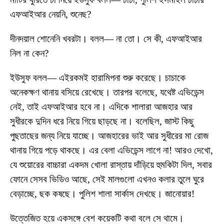
এফআইআর নেয়নি, শুনেছ?
দীনদয়াল শোনেনি খবরটা। বলল— না তো। সে কী, এফআইআর
নিল না কেন?
ইউসুফ বলল— এইরকমই হারামিপনা শুরু করেছে। চাচাকে
অনেকক্ষণ থানায় বসিয়ে রেখেছে। তারপর বলেছে, যথেষ্ট এভিডেন্স
নেই, তাই এফআইআর হবে না। এদিকে শালারা আজহার আর
সুধীরকে দুদিন ধরে নিয়ে গিয়ে ছাড়ছে না। বলেছিল, জাস্ট কিছু
পুছতাছের জন্য নিয়ে যাচ্ছে। আজহারের ভাই আর সুধীরের মা রোজ
থানায় গিয়ে পড়ে থাকছে। এর বেলা এভিডেন্স লাগে না! আরও দেখো,
যে শুয়োরের বাচ্চারা একদম খোলা রাস্তায় দাঁড়িয়ে হুমকিটা দিল, সবার
ফোনে সেসব ভিডিও আছে, সেই মালগুলো এখনও কলার তুলে ঘুরে
বেড়াচ্ছে, ছক কষছে। পুলিশ শালা সার্কাস দেখছে। জানোয়ার!
উত্তেজিত হয়ে একসঙ্গে বেশ কয়েকটি কথা বলে সে থামে।