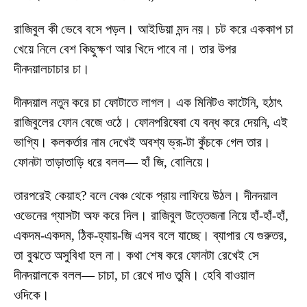
রাজিবুল কী ভেবে বসে পড়ল। আইডিয়া মন্দ নয়। চট করে এককাপ চা
খেয়ে নিলে বেশ কিছুক্ষণ আর খিদে পাবে না। তার উপর
দীনদয়ালচাচার চা।
দীনদয়াল নতুন করে চা ফোটাতে লাগল। এক মিনিটও কাটেনি, হঠাৎ
রাজিবুলের ফোন বেজে ওঠে। ফোনপরিষেবা যে বন্ধ করে দেয়নি, এই
ভাগ্যি। কলকর্তার নাম দেখেই অবশ্য ভ্রূ-টা কুঁচকে গেল তার।
ফোনটা তাড়াতাড়ি ধরে বলল— হাঁ জি, বোলিয়ে।
তারপরেই কেয়াহ? বলে বেঞ্চ থেকে প্রায় লাফিয়ে উঠল। দীনদয়াল
ওভেনের গ্যাসটা অফ করে দিল। রাজিবুল উত্তেজনা নিয়ে হাঁ-হাঁ-হাঁ,
একদম-একদম, ঠিক-হ্যায়-জি এসব বলে যাচ্ছে। ব্যাপার যে গুরুতর,
তা বুঝতে অসুবিধা হল না। কথা শেষ করে ফোনটা রেখেই সে
দীনদয়ালকে বলল— চাচা, চা রেখে দাও তুমি। হেবি বাওয়াল
ওদিকে।