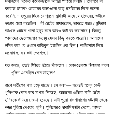
মসজিদের দিকেও কয়েকজনকে আমরা পাঠিয়ে দিলাম। তারপরে কী
করেছে জানো? শুয়োরের বাচ্চাগুলো বড়ে মসজিদের দিকে হামলা
করেনি, শাহপুরের দিকে যে পুরনো মন্দিরটা আছে, মহাদেবের, ওটাকে
ভাঙার চেষ্টা করেছিল। কী রেটের মাদারচোদ, ভাবতে পারছ? মন্দিরটা
ভাঙলে ওটাকে শালা ইস্যু করে আরও কটা ঘর জ্বালাবে। কিন্তু
আমাদের ছেলেগুলোর জন্যে সেসব কিছু করতে পারেনি। আমাদের
নসিব ভাল যে ওখানে রাজিবুল-ইয়াসিন ওরা ছিল। লাঠিসোটা নিয়ে
এসেছিল, সব কটা ভেগেছে।
যত শুনছে, ততই শিউরে উঠছে দীনদয়াল। কোনওরকমে জিজ্ঞাসা করল
— পুলিশ এসেছিল কেন তাহলে?
রাগে সতীশের গলা চড়ে যাচ্ছে। সে বলল— ওদেরই মধ্যে কেউ
পুলিশকে ফোন করে ঘাপলা দিয়েছে, আমাদের এদিকে নাকি দুটো
মন্দিরকে গুঁড়িয়ে দেওয়া হয়েছে। এটা পুরো বাদশাবাগের ঘটনাটা থেকে
নজর ঘুরিয়ে দেওয়ার ফন্দি। পুলিশেরও হারামিপনাটা দেখো, আমরা