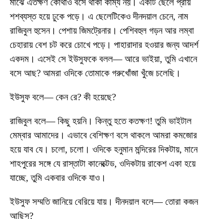
মাঝে এতক্ষণ কোথাও বসে থাকা কাম্য নয়। একটি ছেলে প্রায়
শশব্যস্ত হয়ে ঢুকে পড়ে। এ ছেলেটিকেও দীনদয়াল চেনে, নাম
রাজিবুল হুসেন। পেশায় জিমট্রেনার। পেশিবহুল গড়ন আর লম্বা
চেহারায় বেশ চট করে চোখে পড়ে। পাহারাদার হওয়ার জন্য আদর্শ
একদম। এসেই সে ইউসুফকে বলল— আরে ভাইয়া, তুমি এখানে
বসে আছ? আমরা ওদিকে তোমাকে গরুখোঁজা খুঁজে চলেছি।
ইউসুফ বলে— কেন রে? কী হয়েছে?
রাজিবুল বলে— কিছু হয়নি। কিন্তু হতে কতক্ষণ! তুমি ভাইটাল
মেম্বার আমাদের। এভাবে বেশিক্ষণ বসে থাকলে আমরা কমজোর
হয়ে যাব যে। চলো, চলো। ওদিকে হনুমান মন্দিরের দিকটায়, মানে
শাহপুরের সঙ্গে যে রাস্তাটা কানেক্টেড, ওদিকটায় রাকেশ একা হয়ে
যাচ্ছে, তুমি একবার ওদিকে যাও।
ইউসুফ সম্মতি জানিয়ে বেরিয়ে যায়। দীনদয়াল বলে— তোরা কজন
আছিস?