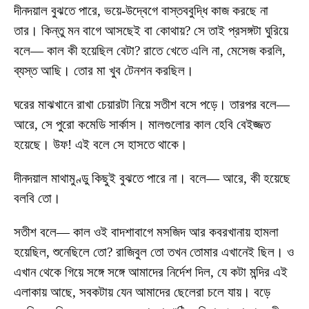
দীনদয়াল বুঝতে পারে, ভয়ে-উদ্বেগে বাস্তববুদ্ধি কাজ করছে না
তার। কিন্তু মন বাগে আসছেই বা কোথায়? সে তাই প্রসঙ্গটা ঘুরিয়ে
বলে— কাল কী হয়েছিল বেটা? রাতে খেতে এলি না, মেসেজ করলি,
ব্যস্ত আছি। তোর মা খুব টেনশন করছিল।
ঘরের মাঝখানে রাখা চেয়ারটা নিয়ে সতীশ বসে পড়ে। তারপর বলে—
আরে, সে পুরো কমেডি সার্কাস। মালগুলোর কাল হেবি বেইজ্জত
হয়েছে। উফ! এই বলে সে হাসতে থাকে।
দীনদয়াল মাথামুণ্ডু কিছুই বুঝতে পারে না। বলে— আরে, কী হয়েছে
বলবি তো।
সতীশ বলে— কাল ওই বাদশাবাগে মসজিদ আর কবরখানায় হামলা
হয়েছিল, শুনেছিলে তো? রাজিবুল তো তখন তোমার এখানেই ছিল। ও
এখান থেকে গিয়ে সঙ্গে সঙ্গে আমাদের নির্দেশ দিল, যে কটা মন্দির এই
এলাকায় আছে, সবকটায় যেন আমাদের ছেলেরা চলে যায়। বড়ে