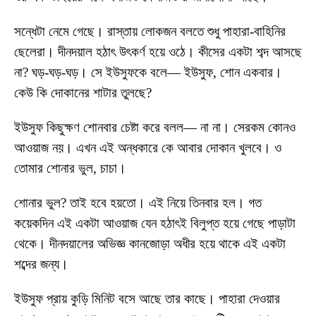
সন্ধেটা নেমে গেছে। রাস্তায় লোকজন বলতে শুধু পাহারা-বাহিনির
ছেলেরা। দীনদয়াল হঠাৎ উৎকর্ণ হয়ে ওঠে। কীসের একটা শব্দ আসছে
না? ঘড়-ঘড়-ঘড়। সে ইউসুফকে বলে— ইউসুফ, শোন একবার।
কেউ কি দোকানের শাটার তুলছে?
ইউসুফ কিছুক্ষণ শোনবার চেষ্টা করে বলল— না না। সেরকম কোনও
আওয়াজ নয়। এখন এই অন্ধকারে কে আবার দোকান খুলবে। ও
তোমার শোনার ভুল, চাচা।
শোনার ভুল? তাই হবে হয়তো। এই নিয়ে তিনবার হল। গত
কয়েকদিন এই একটা আওয়াজ যেন হঠাৎই বিলুপ্ত হয়ে গেছে পাড়াটা
থেকে। দীনদয়ালের অভিজ্ঞ কানজোড়া অধীর হয়ে থাকে এই একটা
শব্দের জন্য।
ইউসুফ প্রায় কুড়ি মিনিট বসে আছে তার কাছে। পাহারা দেওয়ার