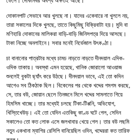
ফেলে। দোকানঘর অবশ্য অক্ষতই আছে।
দোকানপাট সেভাবে আর খুলছে না। যাদের একেবারে না খুললে নয়,
তারা সকালের দিকে খুলছে, তাতে কিছুমিছু বিক্রিবাটা হয়। মুদি বা
মণিহারি দোকানের মালিকরা বাড়ি-বাড়ি জিনিসপত্র দিয়ে আসছে।
টাকা নিচ্ছে অনলাইনে। সবার মনেই নির্ভেজাল উৎকণ্ঠা।
চা বানানোর পাত্রটার মধ্যে চামচ নাড়তে নাড়তে দীনদয়াল এদিক-
ওদিক তাকায়। অবস্থা এমন হয়েছে, খানিক জোরালো আওয়াজ
শুনলেই বুকটা ছ্যাঁৎ করে উঠছে। দীনদয়াল ভাবে, এই তো কদিন
আগেও সব ঠিকঠাক ছিল। বিকেলের পর থেকে খদ্দের গমগম করছে,
সে, তার বউ, জোয়ান ছেলে তিনজনে মিলে খদ্দের সামলাতে গিয়ে
হিমসিম খাচ্ছে। তার মধ্যেই চলছে টিকা-টিপ্পনি, অভিযোগ,
খিস্তিখেউড়। এই তো যেদিন এতকিছু কাণ্ড ঘটে গেল, সেদিন
সকালেও তো কত লোক এসে জলখাবার খেয়ে গেল। তার বউ লছমি
নতুন একখানা ম্যাগির রেসিপি বানিয়েছিল ওদিন, খদ্দেররা কত তারিফ
করল।