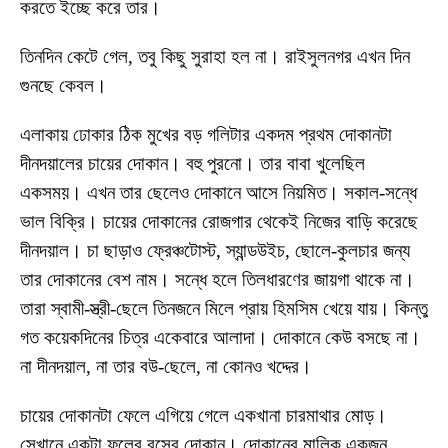
করতে ইচ্ছে করে তার।
তিনদিন কেটে গেল, তবু কিছু সুরাহা হল না। রাইসুলনগর এখন দিন
গুনছে কেবল।
এলাকায় ঢোকার ঠিক মুখের বড় গলিটার একদম প্রথম দোকানটা
দীনদয়ালের চায়ের দোকান। বহু পুরনো। তার বাবা খুলেছিল
একসময়। এখন তার ছেলেও দোকানে আসে নিয়মিত। সকাল-সন্ধে
ভাল বিক্রি। চায়ের দোকানের রোজগার থেকেই নিজের বাড়ি করেছে
দীনদয়াল। চা ছাড়াও ফ্রেঞ্চটোস্ট, স্যান্ডউইচ, ছোলে-কুলচার জন্য
তার দোকানের বেশ নাম। সন্ধে হলে তিলধারণের জায়গা থাকে না।
তারা স্বামী-স্ত্রী-ছেলে তিনজনে মিলে প্রায় হিমসিম খেয়ে যায়। কিন্তু
গত কয়েকদিনের চিত্র একেবারে আলাদা। দোকানে কেউ বসছে না।
না দীনদয়াল, না তার বউ-ছেলে, না কোনও খদ্দের।
চায়ের দোকানটা ফেলে এগিয়ে গেলে একখানা চারমাথার মোড়।
সেখানে একটা ফলের রসের দোকান। দোকানের মালিক একজন