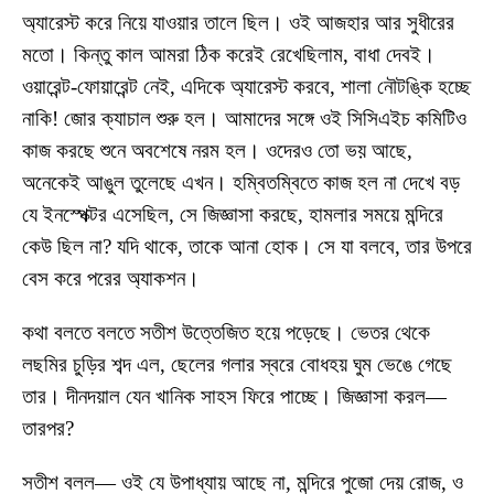
অ্যারেস্ট করে নিয়ে যাওয়ার তালে ছিল। ওই আজহার আর সুধীরের
মতো। কিন্তু কাল আমরা ঠিক করেই রেখেছিলাম, বাধা দেবই।
ওয়ারেন্ট-ফোয়ারেন্ট নেই, এদিকে অ্যারেস্ট করবে, শালা নৌটঙ্কি হচ্ছে
নাকি! জোর ক্যাচাল শুরু হল। আমাদের সঙ্গে ওই সিসিএইচ কমিটিও
কাজ করছে শুনে অবশেষে নরম হল। ওদেরও তো ভয় আছে,
অনেকেই আঙুল তুলেছে এখন। হম্বিতম্বিতে কাজ হল না দেখে বড়
যে ইনস্পেক্টর এসেছিল, সে জিজ্ঞাসা করছে, হামলার সময়ে মন্দিরে
কেউ ছিল না? যদি থাকে, তাকে আনা হোক। সে যা বলবে, তার উপরে
বেস করে পরের অ্যাকশন।
কথা বলতে বলতে সতীশ উত্তেজিত হয়ে পড়েছে। ভেতর থেকে
লছমির চুড়ির শব্দ এল, ছেলের গলার স্বরে বোধহয় ঘুম ভেঙে গেছে
তার। দীনদয়াল যেন খানিক সাহস ফিরে পাচ্ছে। জিজ্ঞাসা করল—
তারপর?
সতীশ বলল— ওই যে উপাধ্যায় আছে না, মন্দিরে পুজো দেয় রোজ, ও