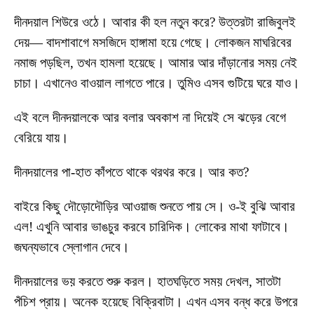
দীনদয়াল শিউরে ওঠে। আবার কী হল নতুন করে? উত্তরটা রাজিবুলই
দেয়— বাদশাবাগে মসজিদে হাঙ্গামা হয়ে গেছে। লোকজন মাঘরিবের
নমাজ পড়ছিল, তখন হামলা হয়েছে। আমার আর দাঁড়ানোর সময় নেই
চাচা। এখানেও বাওয়াল লাগতে পারে। তুমিও এসব গুটিয়ে ঘরে যাও।
এই বলে দীনদয়ালকে আর বলার অবকাশ না দিয়েই সে ঝড়ের বেগে
বেরিয়ে যায়।
দীনদয়ালের পা-হাত কাঁপতে থাকে থরথর করে। আর কত?
বাইরে কিছু দৌড়োদৌড়ির আওয়াজ শুনতে পায় সে। ও-ই বুঝি আবার
এল! এখুনি আবার ভাঙচুর করবে চারিদিক। লোকের মাথা ফাটাবে।
জঘন্যভাবে স্লোগান দেবে।
দীনদয়ালের ভয় করতে শুরু করল। হাতঘড়িতে সময় দেখল, সাতটা
পঁচিশ প্রায়। অনেক হয়েছে বিক্রিবাটা। এখন এসব বন্ধ করে উপরে