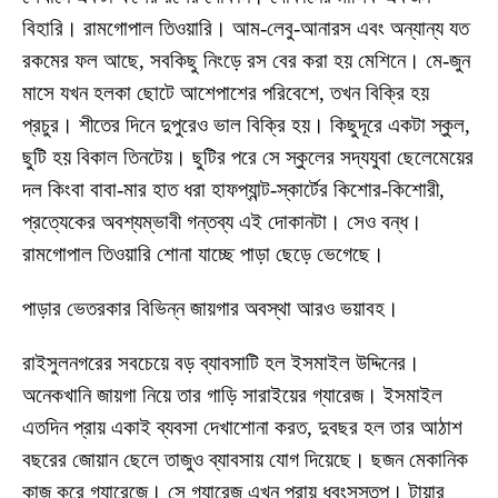
বিহারি। রামগোপাল তিওয়ারি। আম-লেবু-আনারস এবং অন্যান্য যত
রকমের ফল আছে, সবকিছু নিংড়ে রস বের করা হয় মেশিনে। মে-জুন
মাসে যখন হলকা ছোটে আশেপাশের পরিবেশে, তখন বিক্রি হয়
প্রচুর। শীতের দিনে দুপুরেও ভাল বিক্রি হয়। কিছুদূরে একটা স্কুল,
ছুটি হয় বিকাল তিনটেয়। ছুটির পরে সে স্কুলের সদ্যযুবা ছেলেমেয়ের
দল কিংবা বাবা-মার হাত ধরা হাফপ্যান্ট-স্কার্টের কিশোর-কিশোরী,
প্রত্যেকের অবশ্যম্ভাবী গন্তব্য এই দোকানটা। সেও বন্ধ।
রামগোপাল তিওয়ারি শোনা যাচ্ছে পাড়া ছেড়ে ভেগেছে।
পাড়ার ভেতরকার বিভিন্ন জায়গার অবস্থা আরও ভয়াবহ।
রাইসুলনগরের সবচেয়ে বড় ব্যাবসাটি হল ইসমাইল উদ্দিনের।
অনেকখানি জায়গা নিয়ে তার গাড়ি সারাইয়ের গ্যারেজ। ইসমাইল
এতদিন প্রায় একাই ব্যবসা দেখাশোনা করত, দুবছর হল তার আঠাশ
বছরের জোয়ান ছেলে তাজুও ব্যাবসায় যোগ দিয়েছে। ছজন মেকানিক
কাজ করে গ্যারেজে। সে গ্যারেজ এখন প্রায় ধ্বংসস্তূপ। টায়ার