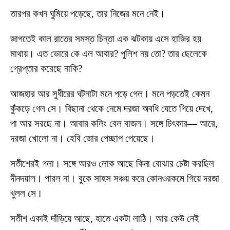
তারপর কখন ঘুমিয়ে পড়েছে, তার নিজের মনে নেই।
জাগতেই কাল রাতের সমস্ত চিন্তা এক ঝটকায় এসে হাজির হয়
মাথায়। এত ভোরে কে এল আবার? পুলিশ নয় তো? তার ছেলেকে
গ্রেপ্তার করেছে নাকি?
আজহার আর সুধীরের ঘটনাটা মনে পড়ে গেল। মনে পড়তেই কেমন
কুঁকড়ে গেল সে। বিছানা থেকে নেমে দরজা অবধি যেতে গিয়ে দেখে,
পা আর সরছে না। আবার কলিং বেল বাজল। সঙ্গে চিৎকার— আরে,
দরজা খোলো না। হেবি জোর পেচ্ছাপ পেয়েছে।
সতীশেরই গলা। সঙ্গে আরও লোক আছে কিনা বোঝার চেষ্টা করছিল
দীনদয়াল। পারল না। বুকে সাহস সঞ্চয় করে কোনওরকমে গিয়ে দরজা
খুলল সে।
সতীশ একাই দাঁড়িয়ে আছে, হাতে একটা লাঠি। আর কেউ নেই