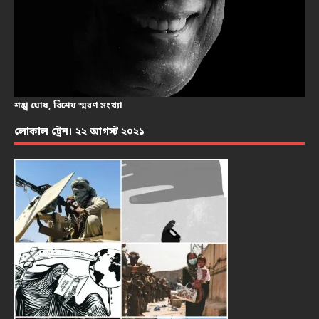
শঙ্খ ঘোষ, বিশেষ স্মরণ সংখ্যা
লোকাল ট্রেন। ২২ আগস্ট ২০২১