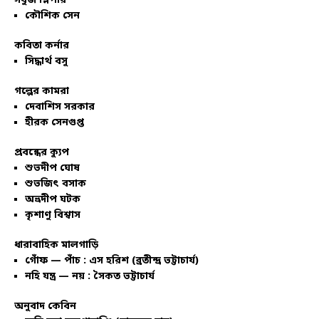
সবুজ স্লিপার
কৌশিক সেন
কবিতা কর্নার
সিদ্ধার্থ বসু
গল্পের কামরা
দেবাশিস সরকার
হীরক সেনগুপ্ত
প্রবন্ধের ক্যুপ
শুভদীপ ঘোষ
শুভজিৎ বসাক
অভ্রদীপ ঘটক
কৃশাণু বিশ্বাস
ধারাবাহিক মালগাড়ি
গোঁফ — পাঁচ : এস হরিশ (ব্রতীন্দ্র ভট্টাচার্য)
নহি যন্ত্র — নয় : সৈকত ভট্টাচার্য
অনুবাদ কেবিন