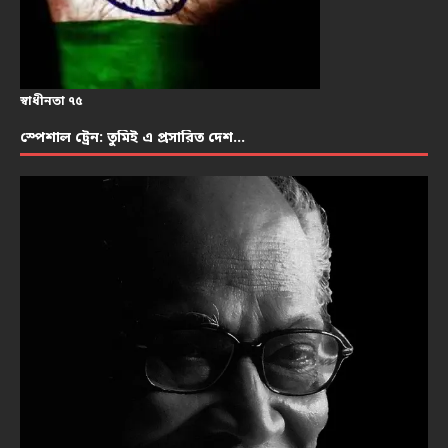
স্বাধীনতা ৭৫
স্পেশাল ট্রেন: তুমিই এ প্রসারিত দেশ…