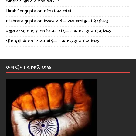
আপাতত স্থগিত রাখলে হয় না?
Hirak Sengupta
on
প্রতিবাদের ভাষা
ritabrata gupta
on
তিজন বাই— এক লড়াকু নাট্যব্যক্তিত্ব
সঞ্জয় বন্দ্যোপাধ্যায়
on
তিজন বাই— এক লড়াকু নাট্যব্যক্তিত্ব
পলি মুখার্জি
on
তিজন বাই— এক লড়াকু নাট্যব্যক্তিত্ব
মেল ট্রেন । আগস্ট, ২০২১