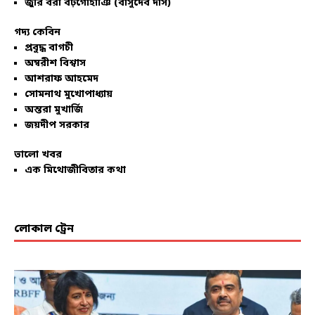
জুরি বরা বঢ়গোহাঞি (বাসুদেব দাস)
গদ্য কেবিন
প্রবুদ্ধ বাগচী
অম্বরীশ বিশ্বাস
আশরাফ আহমেদ
সোমনাথ মুখোপাধ্যায়
অন্তরা মুখার্জি
জয়দীপ সরকার
ভালো খবর
এক মিথোজীবিতার কথা
লোকাল ট্রেন