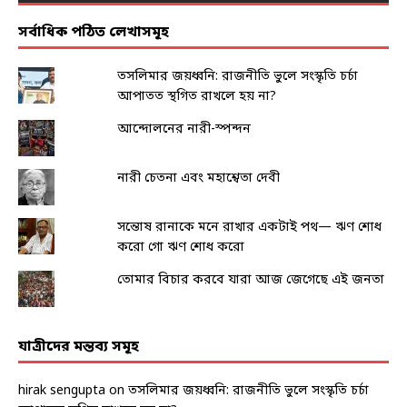
সর্বাধিক পঠিত লেখাসমূহ
তসলিমার জয়ধ্বনি: রাজনীতি ভুলে সংস্কৃতি চর্চা
আপাতত স্থগিত রাখলে হয় না?
আন্দোলনের নারী-স্পন্দন
নারী চেতনা এবং মহাশ্বেতা দেবী
সন্তোষ রানাকে মনে রাখার একটাই পথ— ঋণ শোধ
করো গো ঋণ শোধ করো
তোমার বিচার করবে যারা আজ জেগেছে এই জনতা
যাত্রীদের মন্তব্য সমূহ
hirak sengupta
on
তসলিমার জয়ধ্বনি: রাজনীতি ভুলে সংস্কৃতি চর্চা