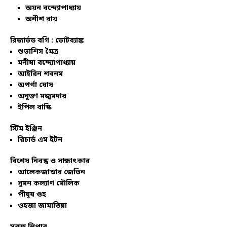
অয়ন বন্দ্যোপাধ্যায়
অনীশ রায়
রিজার্ভড বগি :
ভোটব্যাঙ্ক
শুভাশিস মৈত্র
মনীষা বন্দ্যোপাধ্যায়
আইরিন শবনম
অপর্ণা ঘোষ
অনুক্তা মজুমদার
ইপিল বাস্কি
স্টিম ইঞ্জিন
রিচার্ড এম ইটন
বিশেষ নিবন্ধ ও সাক্ষাৎকার
আলেকজান্ডার জেভিন
সুমন কল্যাণ মৌলিক
পীযূষ গুহ
ওহজা জামাতিয়া