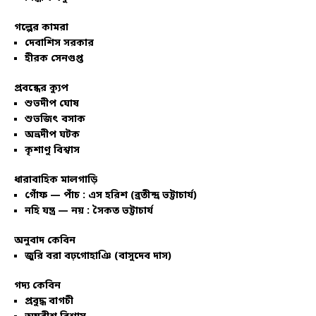
গল্পের কামরা
দেবাশিস সরকার
হীরক সেনগুপ্ত
প্রবন্ধের ক্যুপ
শুভদীপ ঘোষ
শুভজিৎ বসাক
অভ্রদীপ ঘটক
কৃশাণু বিশ্বাস
ধারাবাহিক মালগাড়ি
গোঁফ — পাঁচ : এস হরিশ (ব্রতীন্দ্র ভট্টাচার্য)
নহি যন্ত্র — নয় : সৈকত ভট্টাচার্য
অনুবাদ কেবিন
জুরি বরা বঢ়গোহাঞি (বাসুদেব দাস)
গদ্য কেবিন
প্রবুদ্ধ বাগচী