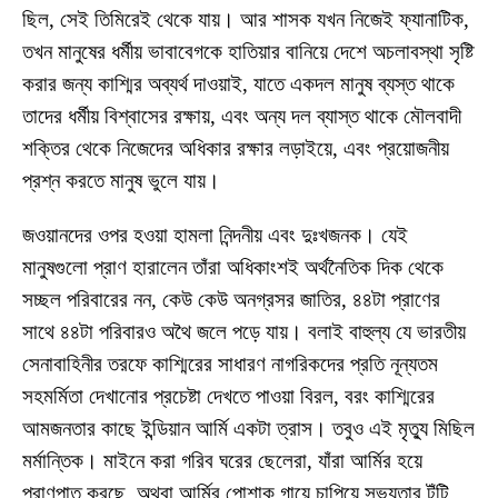
ছিল, সেই তিমিরেই থেকে যায়। আর শাসক যখন নিজেই ফ্যানাটিক,
তখন মানুষের ধর্মীয় ভাবাবেগকে হাতিয়ার বানিয়ে দেশে অচলাবস্থা সৃষ্টি
করার জন্য কাশ্মির অব্যর্থ দাওয়াই, যাতে একদল মানুষ ব্যস্ত থাকে
তাদের ধর্মীয় বিশ্বাসের রক্ষায়, এবং অন্য দল ব্যাস্ত থাকে মৌলবাদী
শক্তির থেকে নিজেদের অধিকার রক্ষার লড়াইয়ে, এবং প্রয়োজনীয়
প্রশ্ন করতে মানুষ ভুলে যায়।
জওয়ানদের ওপর হওয়া হামলা নিন্দনীয় এবং দুঃখজনক। যেই
মানুষগুলো প্রাণ হারালেন তাঁরা অধিকাংশই অর্থনৈতিক দিক থেকে
সচ্ছল পরিবারের নন, কেউ কেউ অনগ্রসর জাতির, ৪৪টা প্রাণের
সাথে ৪৪টা পরিবারও অথৈ জলে পড়ে যায়। বলাই বাহুল্য যে ভারতীয়
সেনাবাহিনীর তরফে কাশ্মিরের সাধারণ নাগরিকদের প্রতি নূন্যতম
সহমর্মিতা দেখানোর প্রচেষ্টা দেখতে পাওয়া বিরল, বরং কাশ্মিরের
আমজনতার কাছে ইন্ডিয়ান আর্মি একটা ত্রাস। তবুও এই মৃত্যু মিছিল
মর্মান্তিক। মাইনে করা গরিব ঘরের ছেলেরা, যাঁরা আর্মির হয়ে
প্রাণপাত করছে, অথবা আর্মির পোশাক গায়ে চাপিয়ে সভ্যতার টুঁটি