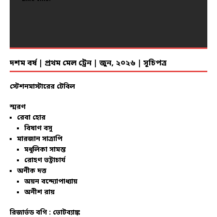
দশম বর্ষ | প্রথম মেল ট্রেন | জুন, ২০২৬ | সূচিপত্র
স্টেশনমাস্টারের টেবিল
স্মরণ
রেবা হোর
বিষাণ বসু
মারজান সাত্রাপি
মধুলিকা সামন্ত
রোহণ ভট্টাচার্য
অনীক দত্ত
অয়ন বন্দ্যোপাধ্যায়
অনীশ রায়
রিজার্ভড বগি :
ভোটব্যাঙ্ক