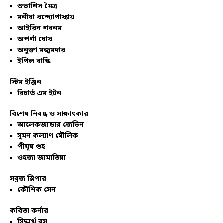
শুভাশিস মৈত্র
মনীষা বন্দ্যোপাধ্যায়
আইরিন শবনম
অপর্ণা ঘোষ
অনুক্তা মজুমদার
ইপিল বাস্কি
স্টিম ইঞ্জিন
রিচার্ড এম ইটন
বিশেষ নিবন্ধ ও সাক্ষাৎকার
আলেকজান্ডার জেভিন
সুমন কল্যাণ মৌলিক
পীযূষ গুহ
ওহজা জামাতিয়া
সবুজ স্লিপার
কৌশিক সেন
কবিতা কর্নার
সিদ্ধার্থ বসু