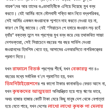
নায়ক”দের আর তাদের গুণ্ডাবাহিনীকে এগিয়ে দিয়েছে মুখ বন্ধ
করতে। যেই আর্মির নামে মৌলবাদী শক্তি জান নিতে বদ্ধপরিকর,
সেই আর্মির একজন জওয়ানকে শ্মশানে দাহ করতে দেওয়া হয় না,
কারণ সে নিচু জাতের। যেই “সিয়াচেন পে হমারে জওয়ান লড় রহেঁ
হ্যাঁয়” বক্তব্য তুলে সব প্রশ্নের মুখ বন্ধ করে দেয় তথাকথিত সাচ্চা
দেশভক্তরা, সেই সিয়াচেনে বছরের পর বছর সার্ভিস দেওয়া
জওয়ানদের হিমশিম খেতে হয়, আসামের এনআরসিতে নাগরিকত্ত্বের
প্রমাণ দিতে।
যখন
রাফালে বিতর্ক
প্রশ্নের শীর্ষে, যখন
বেকারত্ব
গত ৪০
বছরের মধ্যে সর্বাধিক ব’লে প্রমাণিত হয়, যখন
ডিমনিটাইজে়শনে
র পর কালো টাকার কানাকড়িও ফেরত আসে না,
যখন
কৃষকদের আত্মহত্যা
অনিয়ন্ত্রিত হয়ে পড়ে ঋণের ভারে,
অথচ হাজার হাজার কোটি টাকা মেরে কিছু মানুষ দেশ থেকে বেপাত্তা
হয়ে যেতে পারে, যখন দেশের
লাখো লাখো কৃষক পা মেলায়