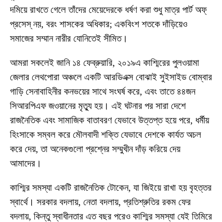
দমিয়ে রাখতে গেলে তাঁদের মেয়েদেরকে ধর্ষণ করা শুধু মাত্র পার্ট অফ্
প্রসেস্ নয়, বরং শাসকের অধিকার; একবিংশ শতকে দাঁড়িয়েও
সমাজের সম্মান নারীর যোনিতেই সীমিত।
আমরা সকলেই জানি ১৪ ফেব্রুয়ারি, ২০১৯এ কাশ্মিরের পুলওয়ামা
জেলার লেথপোরা অঞ্চলে একটি আরডিএক্স বোঝাই সুইসাইড বোম্বার
গাড়ি সেনাবাহিনীর কনভয়ের সাথে সংঘর্ষ করে, এবং তাতে ৪৪জন
সিআরপিএফ জওয়ানের মৃত্যু হয়। এই ঘটনার পর সারা দেশে
রাজনৈতিক এবং সামাজিক বাতাবরণ যেভাবে উত্তপ্ত হয়ে পরে, ধর্মীয়
হিংসাকে সম্বল করে মৌলবাদী শক্তি যেভাবে দেশকে কার্যত অচল
করে দেয়, তা অনেকগুলো প্রশ্নের সম্মুখীন দাঁড় করিয়ে দেয়
আমাদের।
কাশ্মির সমস্যা একটি রাজনৈতিক টোকেন, যা জিইয়ে রাখা হয় বৃহত্তর
স্বার্থে। সরকার বদলায়, নেতা বদলায়, প্রতিশ্রুতির রকম ফের
বদলায়, কিন্তু স্বাধীনতার এত বছর পরেও কাশ্মির সমস্যা যেই তিমিরে