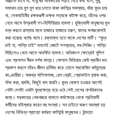
সন্ত্রাসী ভাবে না, মানুষের অধিকারের লড়াই নিয়ে কথা বলে, সুষ্ঠু
সমাধান চায় যুগ যুগ ধরে চলতে থাকা কাশ্মির সমস্যার, যাঁরা যুদ্ধ চায়
না, সেনাবাহিনীর রক্ষকরূপী ভক্ষক সত্যকে কটাক্ষ করে, তাঁদের ওপর
নেমে আসে উগ্রবাদী গণ-হিস্টিরিয়ার হামলা। যুক্তিবাদী মানুষদের মুখ
বন্ধ করতে রাস্তায় নামে হাজারে হাজারে তরুণ, যাদের মগজধোলাই
করা হয়েছে ধর্মের নামে। রক্তাক্ত হতে থাকে দেশের মাটি। “যুদ্ধ
চাই না, শান্তি চাই” বললেই জোটে গণপ্রহার, মব-লিঞ্চিং। শান্তি
মিছিলেও নেমে আসে অতর্কিত হামলা। অধিকাংশ ক্ষেত্রেই পুলিশ
এবং প্রশাসন নীরব দর্শক মাত্র। সোশাল মিডিয়ায় কেউ স্বাধীন মত
প্রকাশ করলে তাঁরও জীবন দুর্বিষহ করে তোলে স্বঘোষিত ধর্মযুদ্ধের
কাণ্ডারীরা। অকথ্য গালিগালাজ, রেপ থ্রেট, প্রোফাইল হ্যাক করা,
স্টক করা, হুমকি, কিছুই বাদ যায়নি। যুদ্ধ ঘোষণা হওয়ার আগেই
গোটা দেশটা একটা যুদ্ধক্ষেত্র হয়ে ওঠে সেই দেশের নাগরিকদের
জন্য। সরকারের নেকনজরে থাকতে কর্মক্ষেত্র থেকে প্রতিবাদী
কর্মীদের বহিস্কার করেন বহু সংস্থা। সব চাইতে করুণ অবস্থা হয়
দেশের বিভিন্ন প্রান্তে কর্মরত কাশ্মিরি মানুষদের। উন্মত্ত