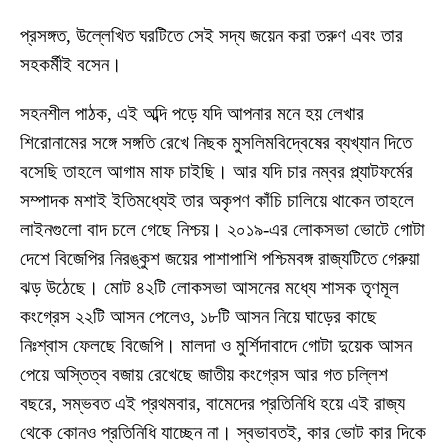
প্রসঙ্গত, উল্লেখিত ঘরটিতে সেই সদ্য জয়েন করা তরুণ এবং তার
সহকর্মীই বসেন।
সহনশীল পাঠক, এই অব্দি পড়ে যদি আপনার মনে হয় লেখার
শিরোনামের সঙ্গে সঙ্গতি রেখে নিছক মুসলিমবিদ্বেষের ব্যখ্যান দিতে
বসেছি তাহলে আগাম মাফ চাইছি। আর যদি চার নম্বর প্ল্যাটফর্মের
সম্পাদক মশাই ইতিমধ্যেই তার অকৃপণ কাঁচি চালিয়ে থাকেন তাহলে
লাইনগুলো বাদ চলে গেছে নিশ্চয়। ২০১৯-এর লোকসভা ভোটে গোটা
দেশে বিজেপির নিরঙ্কুশ জয়ের পাশাপাশি পশ্চিমবঙ্গ রাজ্যটিতে গেরুয়া
ঝড় উঠেছে। মোট ৪২টি লোকসভা আসনের মধ্যে শাসক তৃণমূল
কংগ্রেস ২২টি আসন পেলেও, ১৮টি আসন নিয়ে ঘাড়ের কাছে
নিঃশ্বাস ফেলছে বিজেপি। মালদা ও মুর্শিদাবাদে গোটা দুয়েক আসন
পেয়ে অস্তিত্ব বজায় রেখেছে জাতীয় কংগ্রেস আর গত চল্লিশ
বছরে, সম্ভবত এই প্রথমবার, বামেদের প্রতিনিধি হয়ে এই রাজ্য
থেকে কোনও প্রতিনিধি যাচ্ছেন না। স্বভাবতই, কার ভোট কার দিকে