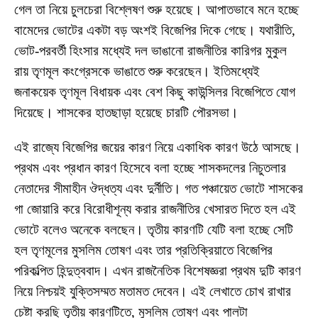
গেল তা নিয়ে চুলচেরা বিশ্লেষণ শুরু হয়েছে। আপাতভাবে মনে হচ্ছে
বামেদের ভোটের একটা বড় অংশই বিজেপির দিকে গেছে। যথারীতি,
ভোট-পরবর্তী হিংসার মধ্যেই দল ভাঙানো রাজনীতির কারিগর মুকুল
রায় তৃণমূল কংগ্রেসকে ভাঙাতে শুরু করেছেন। ইতিমধ্যেই
জনাকয়েক তৃণমূল বিধায়ক এবং বেশ কিছু কাউন্সিলর বিজেপিতে যোগ
দিয়েছে। শাসকের হাতছাড়া হয়েছে চারটি পৌরসভা।
এই রাজ্যে বিজেপির জয়ের কারণ নিয়ে একাধিক কারণ উঠে আসছে।
প্রথম এবং প্রধান কারণ হিসেবে বলা হচ্ছে শাসকদলের নিচুতলার
নেতাদের সীমাহীন ঔদ্ধত্য এবং দুর্নীতি। গত পঞ্চায়েত ভোটে শাসকের
গা জোয়ারি করে বিরোধীশূন্য করার রাজনীতির খেসারত দিতে হল এই
ভোটে বলেও অনেকে বলছেন। তৃতীয় কারণটি যেটি বলা হচ্ছে সেটি
হল তৃণমূলের মুসলিম তোষণ এবং তার প্রতিক্রিয়াতে বিজেপির
পরিকল্পিত হিন্দুত্ববাদ। এখন রাজনৈতিক বিশেষজ্ঞরা প্রথম দুটি কারণ
নিয়ে নিশ্চয়ই যুক্তিসম্মত মতামত দেবেন। এই লেখাতে চোখ রাখার
চেষ্টা করছি তৃতীয় কারণটিতে, মুসলিম তোষণ এবং পালটা