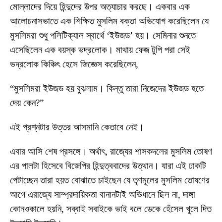
মোল্লাদের দিয়ে হিন্দুদের উপর অত্যাচার করছে। একবার এক
আলোচনাসভাতে এক শিক্ষিত মুসলিম বক্তা অভিযোগ করেছিলেন যে
মুসলিমরা শুধু পলিটিক্যাল স্বার্থে ‘ইউজড’ হয়। সেমিনার শুনতে
এসেছিলেন এক বয়স্ক ভদ্রলোক। মাথায় ফেজ টুপি পরা সেই
ভদ্রলোক কিঞ্চিৎ হেসে জিজ্ঞেস করেছিলেন,
“মুসলিমরা ইউজড হয় বুঝলাম। কিন্তু তারা নিজেদের ইউজড হতে
দেয় কেন?”
এই প্রশ্নটার উত্তর আসমানি কেতাবে নেই।
এবার আসি শেষ প্রসঙ্গে। অর্থাৎ, রাজ্যের শাসকদলের মুসলিম তোষণ
এর পালটা হিসেবে বিজেপির হিন্দুত্ববাদের উত্থান। যারা এই ঢাকটি
পেটাচ্ছেন তারা হয়ত বোঝাতে চাইছেন যে তৃণমূলের মুসলিম তোষণের
আগে এরাজ্যে সাম্প্রদায়িকতা বানানটাই অভিধানে ছিল না, দাঙ্গা
কোনওকালে হয়নি, সব্বাই সবাইকে ভাই বলে ডেকে হেঁসেল খুলে দিত