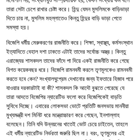
মনোপলি নয়, সংখ্যালঘুও সাম্প্রদায়িক হয়, কেবল সংখ্যায় কম বলে
তারা সেটা চেপে রাখার চেষ্টা করে। হিন্দু যেমন মুসলিমকে বাড়িভাড়া
দিতে চায় না, মুসলিম মহল্লাতেও কিন্তু হিন্দুর বাড়ি ভাড়া পেতে
সমস্যা হয়।
বিজেপি ধর্মীয় মেরুকরণের রাজনীতি করে। শিক্ষা, স্বাস্থ্য, কর্মসংস্থান
ইত্যাদিতে বেহাল দশা ঢাকতে এটাই তাদের সর্বোচ্চ অস্ত্র। কিন্তু
এরাজ্যের শাসকদল তাদের ফাঁদে পা দিয়ে একই রাজনীতি করে গেছে
বিগত কয়েকবছর ধরে। বিজেপি রামনবমী করলে তৃণমূলকেও রামনবমী
করতে হবে কেন? সংখ্যালঘুপ্রেম দেখানোর জন্য ইফতারে হিজাব পরে
যাওয়ার দরকারটাই বা কী? শাসকদল কি আদৌ বুঝতে পেরেছে যে
তারা আদতে বিজেপির ন্যারেটিভ ফলো করে বিজেপিকেই বাড়তি
সুবিধে দিচ্ছে। এবারের লোকসভা ভোটে প্রতিটি জনসভায় মাননীয়া
মুখ্যমন্ত্রী দশ মিনিট ধরে মন্ত্রোচ্চারণ করে গেছেন, ইনশাল্লাহ
বলেছেন। তিনি যদি উন্নয়নের খাতেই ভোট চেয়ে চাইতেন, তাহলে
এই ধর্মীয় ন্যারেটিভ নির্ভরতা জরুরি ছিল না। বরং, তৃণমুলের এই