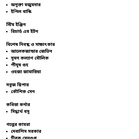
অনুক্তা মজুমদার
ইপিল বাস্কি
স্টিম ইঞ্জিন
রিচার্ড এম ইটন
বিশেষ নিবন্ধ ও সাক্ষাৎকার
আলেকজান্ডার জেভিন
সুমন কল্যাণ মৌলিক
পীযূষ গুহ
ওহজা জামাতিয়া
সবুজ স্লিপার
কৌশিক সেন
কবিতা কর্নার
সিদ্ধার্থ বসু
গল্পের কামরা
দেবাশিস সরকার
হীরক সেনগুপ্ত