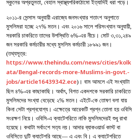
স্কুলের অপ্রতুলতা, বেহাল স্বাস্থ্যপরিকাঠামো ইত্যাদিই ধরা পড়ে।
২০১১-র সেন্সাস অনুযায়ী এরাজ্যে জনসংখ্যার শতাংশ অনুপাতে
মুসলিমরা হচ্ছে ২৭% মতন। এবং ২০১৬ সালে পরিসংখ্যান অনুযায়ী,
সরকারি চাকরিতে তাদের উপস্থিতি ৬%-এর নীচে। মোট ৩,৩১,২৪৯
জন সরকারি কর্মচারীর মধ্যে মুসলিম কর্মচারী ১৮৯৯১ জন।
(তথ্যসূত্র:
https://www.thehindu.com/news/cities/kolk
ata/Bengal-records-more-Muslims-in-govt.-
jobs/article16439342.ece
)। বাম আমলে এই সংখ্যাটা
ছিল ৪%-এর কাছাকাছি। অর্থাৎ, বিগত একদশকে সরকারি চাকরিতে
মুসলিমদের সংখ্যা বেড়েছে ২% মতন। এইটে-কে তোষণ বলা যায়
কিনা সেটা প্রশ্নযোগ্য। এক্ষেত্রে আরেকটি প্রশ্ন তোলা হয় ওবিসি
সংরক্ষণ নিয়ে। ওবিসি-এ ক্যাটেগরিতে নাকি মুসলিমদেরই শুধু রাখা
হয়েছে। কথাটা সর্বাংশে সত্য নয়। আদার ব্যাকওয়ার্ড কাস্ট বা
ওবিসিতে দুটি ক্যাটেগরি আছে— এ এবং বি। এ ক্যাটেগরিতে