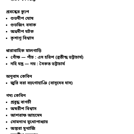
প্রবন্ধের ক্যুপ
শুভদীপ ঘোষ
শুভজিৎ বসাক
অভ্রদীপ ঘটক
কৃশাণু বিশ্বাস
ধারাবাহিক মালগাড়ি
গোঁফ — পাঁচ : এস হরিশ (ব্রতীন্দ্র ভট্টাচার্য)
নহি যন্ত্র — নয় : সৈকত ভট্টাচার্য
অনুবাদ কেবিন
জুরি বরা বঢ়গোহাঞি (বাসুদেব দাস)
গদ্য কেবিন
প্রবুদ্ধ বাগচী
অম্বরীশ বিশ্বাস
আশরাফ আহমেদ
সোমনাথ মুখোপাধ্যায়
অন্তরা মুখার্জি