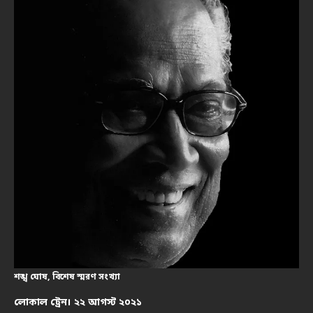
শঙ্খ ঘোষ, বিশেষ স্মরণ সংখ্যা
লোকাল ট্রেন। ২২ আগস্ট ২০২১