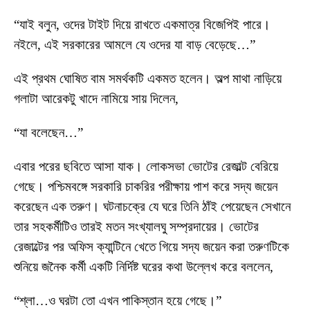
“যাই বলুন, ওদের টাইট দিয়ে রাখতে একমাত্র বিজেপিই পারে।
নইলে, এই সরকারের আমলে যে ওদের যা বাড় বেড়েছে…”
এই প্রথম ঘোষিত বাম সমর্থকটি একমত হলেন। অল্প মাথা নাড়িয়ে
গলাটা আরেকটু খাদে নামিয়ে সায় দিলেন,
“যা বলেছেন…”
এবার পরের ছবিতে আসা যাক। লোকসভা ভোটের রেজাল্ট বেরিয়ে
গেছে। পশ্চিমবঙ্গে সরকারি চাকরির পরীক্ষায় পাশ করে সদ্য জয়েন
করেছেন এক তরুণ। ঘটনাচক্রে যে ঘরে তিনি ঠাঁই পেয়েছেন সেখানে
তার সহকর্মীটিও তারই মতন সংখ্যালঘু সম্প্রদায়ের। ভোটের
রেজাল্টের পর অফিস ক্যান্টিনে খেতে গিয়ে সদ্য জয়েন করা তরুণটিকে
শুনিয়ে জনৈক কর্মী একটি নির্দিষ্ট ঘরের কথা উল্লেখ করে বললেন,
“শ্লা…ও ঘরটা তো এখন পাকিস্তান হয়ে গেছে।”