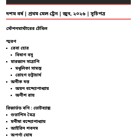
দশম বর্ষ | প্রথম মেল ট্রেন | জুন, ২০২৬ | সূচিপত্র
স্টেশনমাস্টারের টেবিল
স্মরণ
রেবা হোর
বিষাণ বসু
মারজান সাত্রাপি
মধুলিকা সামন্ত
রোহণ ভট্টাচার্য
অনীক দত্ত
অয়ন বন্দ্যোপাধ্যায়
অনীশ রায়
রিজার্ভড বগি :
ভোটব্যাঙ্ক
শুভাশিস মৈত্র
মনীষা বন্দ্যোপাধ্যায়
আইরিন শবনম
অপর্ণা ঘোষ