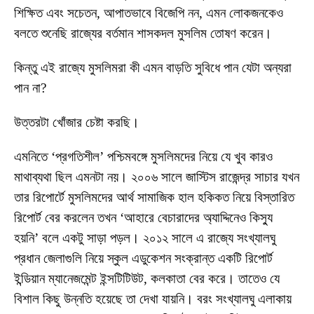
শিক্ষিত এবং সচেতন, আপাতভাবে বিজেপি নন, এমন লোকজনকেও
বলতে শুনেছি রাজ্যের বর্তমান শাসকদল মুসলিম তোষণ করেন।
কিন্তু এই রাজ্যে মুসলিমরা কী এমন বাড়তি সুবিধে পান যেটা অন্যরা
পান না?
উত্তরটা খোঁজার চেষ্টা করছি।
এমনিতে ‘প্রগতিশীল’ পশ্চিমবঙ্গে মুসলিমদের নিয়ে যে খুব কারও
মাথাব্যথা ছিল এমনটা নয়। ২০০৬ সালে জাস্টিস রাজেন্দ্র সাচার যখন
তার রিপোর্টে মুসলিমদের আর্থ সামাজিক হাল হকিকত নিয়ে বিস্তারিত
রিপোর্ট বের করলেন তখন ‘আহারে বেচারাদের অ্যাদ্দিনেও কিস্যু
হয়নি’ বলে একটু সাড়া পড়ল। ২০১২ সালে এ রাজ্যে সংখ্যালঘু
প্রধান জেলাগুলি নিয়ে স্কুল এডুকেশন সংক্রান্ত একটি রিপোর্ট
ইন্ডিয়ান ম্যানেজমেন্ট ইন্সটিটিউট, কলকাতা বের করে। তাতেও যে
বিশাল কিছু উন্নতি হয়েছে তা দেখা যায়নি। বরং সংখ্যালঘু এলাকায়