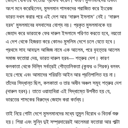
জেহাদ ঘোষণার ফতোয়া প্রার্থনা করেন। কারণ মুসলমানদের একটা
অংশ মনে করেছিলেন, মুসলমান শাসকদের পরাজিত করে ইংরেজ
ভারত দখল করার পরে এই দেশ আর ‘দারুল ইসলাম’ নেই। ‘দারুল
হরব’ মুসলমানের বসবাসের যোগ্য নয়। প্রকৃত মুসলমানকে হয়
জেহাদ করে ভারতকে ফের দারুল ইসলামে পরিণত করতে হবে, নয়তো
এ দেশ থেকে হিজরত করে কোনও মুসলিম দেশে চলে যেতে হবে।
প্রথমে সাহ আবদুল আজিজ নামে এক আলেম, পরে বৃহত্তর আলেম
সমাজ ফতোয়া দেয়, ভারত দারুল হরব— শত্রুর দেশ। কারণ
কলকাতা থেকে দিল্লি সর্বত্রই পৌত্তলিকতা (কুফর ও শিরক) বলবৎ
হয়ে গেছে এবং আমাদের শরিয়তি আইন আর প্রতিপালিত হয় না।
তাঁদের সিদ্ধান্ত ছিল, কলকাতা ও তার অধীন অঞ্চল সমূহ শত্রুর দেশ
(দারুল হরব)। তাতে ওয়াহাবিরা এই সিদ্ধাম্তে উপনীত হয় যে,
ভারতের শাসকের বিরুদ্ধে জেহাদ করা কর্তব্য।
তাই নিয়ে গোটা দেশে মুসলমানদের মধ্যে তুমুল বিরোধ ও বিতর্ক শুরু
হয়। শিয়া এবং সুন্নি দুই সম্প্রদায়েরই আলেমরা ফতোয়া আর পাল্টা