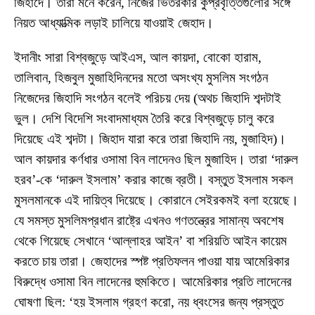
জিহাদে। তাঁরা মনে করেন, নিজের ভিতরকার কুপ্রবৃত্তিগুলোর সঙ্গে
নিয়ত আধ্যাত্মিক লড়াই চালিয়ে যাওয়াই জেহাদ।
ইদানীং সারা বিশ্বজুড়ে আইএস, আল কায়দা, বোকো হারাম,
তালিবান, হিজবুল মুজাহিদিনদের মতো অসংখ্য মুসলিম সংগঠন
নিজেদের জিহাদি সংগঠন বলেই পরিচয় দেয় (অথচ জিহাদি শব্দটাই
ভুল। দেশি বিদেশি সংবাদমাধ্যম তৈরি করে বিশ্বজুড়ে চালু করে
দিয়েছে এই শব্দটা। জিহাদ যারা করে তারা জিহাদি নয়, মুজাহিদ)।
আল কায়দার কর্ণধার ওসামা বিন লাদেনও ছিল মুজাহিদ। তারা ‘দারুল
হরব’-কে ‘দারুল ইসলাম’ করার কাজে ব্রতী। বস্তুত ইসলাম সকল
মুসলমানকে এই দায়িত্ব দিয়েছে। কোরানে সেইরকমই বলা হয়েছে।
যে সমস্ত মুসলিমপ্রধান রাষ্ট্রে এখনও গণতন্ত্রের সামান্য অবশেষ
থেকে গিয়েছে সেখানে ‘আল্লাহর আইন’ বা শরিয়তি আইন কায়েম
করতে চায় তারা। জেহাদের স্পষ্ট প্রতিফলন পাওয়া যায় আমেরিকার
বিরুদ্ধে ওসামা বিন লাদেনের হুমকিতে। আমেরিকার প্রতি লাদেনের
ঘোষণা ছিল: ‘হয় ইসলাম গ্রহণ করো, নয় ধ্বংসের জন্য প্রস্তুত