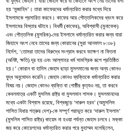
বা যুদ্ধই জেহাদ। যারা জেহাদ করে বা জেহাদে অংশ নেয় তাদের ব‌লা
হয় ‘মুজাহিদ’। তারা কাফেরদের ধর্মান্তরিত করার মধ্যে দিয়ে
ইসলামকে প্রসারিত করবে। কাফের আর পৌত্তলিকদের ধ্বংস করে
ইসলামের বিস্তার ঘটাবে। বিধর্মী (কাফের), অবিশ্বাসী (মুনাফেক)
এবং পৌত্তলিক (মুসরিক)-দের ইসলামে ধর্মান্তরিত করার জন্য যারা
জিহাদে অংশ নেবে তাদের জন্য কোরানের (সুরা আনফাল ৮:৩৮)
নির্দেশ, ‘তোমরা তাদের বিরুদ্ধে সংগ্রাম করবে যতক্ষণ না ফিতনা
(অনিষ্ট, ক্ষতি) দূর হয় এবং আল্লাহর ধর্ম সামগ্রিক রূপে প্রতিষ্ঠিত
হয়।’ কোরান বা হাদিস জেহাদ ছাড়া মুসলমানের জন্য অন্য কোনও
যুদ্ধ অনুমোদন করেনি। জেহাদ কোনও ব্যক্তিকে ধর্মান্তরিত করার
বিষয় নয়। জেহাদ কোনও ব্যক্তি বা গোষ্ঠীর কৃত্যও নয়, তা করবে
কেবলমাত্র একটি মুসলিম রাষ্ট্র বা মুসলমান শাসক। মুসলমানদের
মধ্যে একটা বিশ্বাস রয়েছে, বিশ্বজুড়ে ‘দারুল হরব’ (অমুসলিম
শাসিত বিধায় শত্রুর দেশ)-কে সম্পূর্ণ পরাভূত করে ‘দারুল ইসলাম’
(মুসলিম শাসিত রাষ্ট্র) কায়েম না হওয়া পর্যন্ত জেহাদ চলবে। মক্কা
জয় করে কোরেশদের ধর্মান্তরিত করার পরে মুহাম্মদ বলেছিলেন,