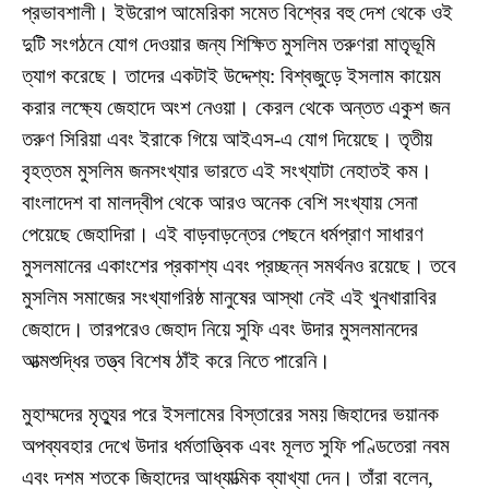
প্রভাবশালী। ইউরোপ আমেরিকা সমেত বিশ্বের বহু দেশ থেকে ওই
দুটি সংগঠনে যোগ দেওয়ার জন্য শিক্ষিত মুসলিম তরুণরা মাতৃভূমি
ত্যাগ করেছে। তাদের একটাই উদ্দেশ্য: বিশ্বজুড়ে ইসলাম কায়েম
করার লক্ষ্যে জেহাদে অংশ নেওয়া। কেরল থেকে অন্তত একুশ জন
তরুণ সিরিয়া এবং ইরাকে গিয়ে আইএস-এ যোগ দিয়েছে। তৃতীয়
বৃহত্তম মুসলিম জনসংখ্যার ভারতে এই সংখ্যাটা নেহাতই কম।
বাংলাদেশ বা মালদ্বীপ থেকে আরও অনেক বেশি সংখ্যায় সেনা
পেয়েছে জেহাদিরা। এই বাড়বাড়ন্তের পেছনে ধর্মপ্রাণ সাধারণ
মুসলমানের একাংশের প্রকাশ্য এবং প্রচ্ছন্ন সমর্থনও রয়েছে। তবে
মুসলিম সমাজের সংখ্যাগরিষ্ঠ মানুষের আস্থা নেই এই খুনখারাবির
জেহাদে। তারপরেও জেহাদ নিয়ে সুফি এবং উদার মুসলমানদের
আত্মশুদ্ধির তত্ত্ব বিশেষ ঠাঁই করে নিতে পারেনি।
মুহাম্মদের মৃত্যুর পরে ইসলামের বিস্তারের সময় জিহাদের ভয়ানক
অপব্যবহার দেখে উদার ধর্মতাত্ত্বিক এবং মূলত সুফি পণ্ডিতেরা নবম
এবং দশম শতকে জিহাদের আধ্যাত্মিক ব্যাখ্যা দেন। তাঁরা বলেন,