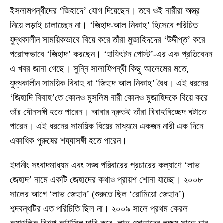
ইসলামপন্থীদের ‘জিহাদে’ যোগ দিয়েছেন। তবে ওই নারীরা অস্ত্র
নিয়ে লড়াই চালাচ্ছেন না। ‘জিহাদ-আল নিকাহ’ হিসেবে পরিচিত
যুদ্ধকালীন সাময়িকভাবে বিয়ে করে তাঁরা মুজাহিদদের ‘উদ্দীপ্ত’ করে
পরোক্ষভাবে ‘জিহাদ’ করছেন। ‘হাফিংটন পোস্ট’-এর এক প্রতিবেদন
এ খবর জানা গেছে। সুন্নি সালাফিপন্থী কিছু আলেমের মতে,
যুদ্ধকালীন সাময়িক বিবাহ বা ‘জিহাদ আল নিকাহ’ বৈধ। এই ধরনের
‘জিহাদি বিবাহ’তে কোনও মুসলিম নারী কোনও মুজাহিদকে বিয়ে করে
তাঁর যৌনসঙ্গী হতে পারেন। আবার দ্রুতই তাঁরা বিবাহবিচ্ছেদ ঘটাতে
পারেন। এই ধরনের সাময়িক বিয়ের মাধ্যমে একজন নারী এক দিনে
একাধিক পুরুষের শয্যাসঙ্গী হতে পারেন।
ইদানীং সংবাদমাধ্যম এবং সঙ্ঘ পরিবারের প্রচারের কল্যাণে ‘লাভ
জেহাদ’ নামে একটি জেহাদের কথাও প্রায়শ শোনা যাচ্ছে। ২০০৮
সালের আগে ‘লাভ জেহাদ’ (শুরুতে ছিল ‘রোমিয়ো জেহাদ’)
শব্দবন্ধটির এত পরিচিতি ছিল না। ২০০৯ সালে প্রথম কেরল
ক্যাথলিক বিশপ কাউন্সিল দাবি করে, লাভ জোহাদের লক্ষ্য সাড়ে চার