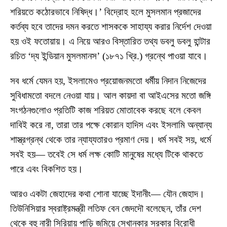
শরিয়তে কঠোরভাবে নিষিদ্ধ।’ বিদ্রোহ হলে মুসলমান প্রজাদের
কর্তব্য হবে তাদের দমন করতে শাসককে সাহায্য করার নির্দেশ দেওয়া
হয় ওই ফতোয়ায়। এ নিয়ে আরও বিস্তারিত তথ্য ডবলু ডবলু হান্টার
রচিত ‘দ্য ইন্ডিয়ান মুসলমানস’ (১৮৭১ খ্রি.) গ্রন্থে পাওয়া যাবে।
সব ধর্মে যেমন হয়, ইসলামেও প্রয়োজনমতো ধর্মীয় নিদান নিজেদের
সুবিধামতো বদলে নেওয়া যায়। আল কায়দা বা আইএসের মতো জঙ্গি
সংগঠনগুলোও প্রতিটি কাজ শরিয়ত মোতাবেক করছে বলে কেবল
দাবিই করে না, তারা তার পক্ষে কোরান হাদিস এবং ইসলামি অন্যান্য
শাস্ত্রগ্রন্থ থেকে তার ন্যায্যতারও প্রমাণ দেয়। ধর্ম সবই সয়, ধর্মে
সবই হয়— তবেই সে ধর্ম লক্ষ কোটি মানুষের মধ্যে টিকে থাকতে
পারে এবং বিকশিত হয়।
আরও একটা জেহাদের কথা শোনা যাচ্ছে ইদানীং— যৌন জেহাদ।
তিউনিসিয়ার স্বরাষ্ট্রমন্ত্রী লতিফ বেন জেদদৌ বলেছেন, তাঁর দেশ
থেকে বহু নারী সিরিয়ায় পাড়ি জমিয়ে সেখানকার সরকার বিরোধী