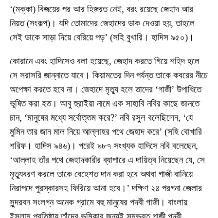
‘(মক্কা) বিজয়ের পর আর হিজরত নেই, বরং রয়েছে জেহাদ আর
নিয়ত (সংকল্প)। যদি তোমাদের জেহাদের ডাক দেওয়া হয়, তাহলে
সেই ডাকে সাড়া দিয়ে বেরিয়ে পড়’ (সহি বুখারি। হাদিস ৯৫০)।
কোরানে এবং হাদিসেও বলা হয়েছে, জেহাদ করতে গিয়ে শহিদ হলে
সে সরাসরি জান্নাতে যাবে। কিয়ামতের দিন পর্যন্ত তাকে কবরের নীচে
অপেক্ষা করতে হবে না। জেহাদে মৃত্যু হলে তাদের ‘গাজী’ উপাধিতে
ভূষিত করা হত। আবু হুরাইয়া নামে এক সাহাবি নবির কাছে জানতে
চান, ‘মানুষের মধ্যে সর্বোত্তম করে?’ নবি রসুল বলেছিলেন, ‘যে
মুমিন তার জান মাল নিয়ে আল্লাহর পথে জেহাদ করে’ (সহি বোখারি
শরিফ। হাদিস ৯৪৬)। পরেই ৯৮৭ সংখ্যক হাদিসে নবি বলেছেন,
‘আল্লাহ তাঁর পথে জেহাদকারীর ব্যাপারে এ দায়িত্ব নিয়েছেন যে, সে
মৃত্যুবরণ করলে তাকে বেহেশত দান করা হবে অথবা গাজী বানিয়ে
নিরাপদে পুরস্কারসহ ফিরিয়ে আনা হবে।’ দক্ষিণ ২৪ পরগনা জেলার
সুন্দরবন সংলগ্ন অনেক গ্রামে বহু মানুষের পদবী গাজী। বাংলায়
ইসলাম প্রতিষ্ঠায় তাঁদের ভূমিকার জন্যই সম্ভবত গাজী পদবী