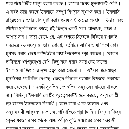
শয়ে শয়ে নিরীহ মানুষ হত্যা করছে। তাদের মধ্যে মুসলমান‌ই বেশি।
এ সবই তারা করছে ইসলামে সম্পূর্ণ বিশ্বাস স্থাপন করে। ইসলামি
রাষ্ট্রগুলোর ওপর চাপ সৃষ্টি করার জন্য এই তাদের জেহাদ। উদার এবং
শিক্ষিত মুসলিমদের কাছে ওই জিহাদ একই সঙ্গে আতঙ্ক, লজ্জা ও
আশার নাম। তারা বোঝে যে, এই জগতে নিজেকে টিকিয়ে রাখাটাই
সবচেয়ে বড় সংগ্রাম; তারা বোঝে, বর্তমানে আরবি ভাষা শিখে কোরান
মুখস্থ করার চেয়ে কম্পিউটার অ্যাপ্লিকেশন পড়া কাজের। কোরান
হাদিসকে ধর্মগ্রন্থের বেশি কিছু মনে করার সময় নেই তাদের।
ইসলাম বা জিহাদের সূক্ষ্ম তত্ত্ব তারা বোঝে না। এইসব নামেমাত্র
মুসলিমরা প্রতিদিন দেখছে, জেহাদ কীভাবে বর্তমান বিশ্বকে সন্ত্রস্ত
করে রেখেছে। এমনকী মুসলিম দেশগুলিও সন্ত্রাসের বাইরে থাকছে
না। বিভিন্ন ইসলামি গোষ্ঠীর প্রত্যেকটিই মনে করছে, অন্য গোষ্ঠী
হল তাদের ইসলামের বিরোধী। ফলে তারা একে অন্যের ওপর
সন্ত্রাসবাদী আক্রমণ চালাচ্ছে, পরিণতিতে প্রাণহানি। বিশ্ব বাণিজ্য
কেন্দ্র ধ্বংসের পর থেকে আজ পর্যন্ত কুড়ি হাজারের ওপর সন্ত্রাসী
আক্রমণ হয়েছে। হতাহতের সংখ্যা বেশ কয়েক লক্ষ। অমুসলিমরা