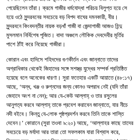
পেয়েছিলেন তাঁরা। ক্রমে গাজীর ধর্মযোদ্ধা পরিচয় বিলুপ্ত হয়ে সে
হয়ে ওঠে সুন্দরবনের সবচেয়ে বড় বিপদ বাঘের দমনকারী, বীর।
সুন্দরবনে কিংবদন্তীর নায়ক বড়খাঁ গাজী বা জেন্দাগাজী আজও হিন্দু
মুসলমান নির্বিশেষ পূজিত। বাদা অঞ্চলে লৌকিক দেবদেবীর মূর্তির
পাশে ঠাঁই করে নিয়েছে গাজীরা।
কোরান এবং হাদিসে শহিদদের গুণকীর্তন এবং জান্নাতে তাদের
অগ্রাধিকার থেকেই জিহাদের সঙ্গে সশস্ত্র যুদ্ধের সম্পর্ক প্রতিষ্ঠিত
হয়েছে বলে অনেকের ধারণা। সুরা ফতেহার একটি আয়াতে (৪৮:১৭)
আছে, ‘অন্ধ, খঞ্জ ও রুগ্নদের জন্য কোনও অপরাধ নেই (যদি তাঁরা
জেহাদে অংশ না নেন); আর যে-কেউ আল্লাহ্ ও তার রসুলের
আনুগত্য করবে আল্লাহ্ তাকে প্রবেশ করাবেন জান্নাতে, যার নীচে
নদী বইবে। কিন্তু যে-লোক পৃষ্ঠপ্রদর্শন করবে তিনি তাকে শাস্তি
দেবেন।’ কোরানে (সুরা তওবা ৯:২০) আছে, ‘আল্লাহর কাছে তাদের
সবচেয়ে বড় মর্যাদা আর তারা তো সফলকাম যারা বিশ্বাস করে,