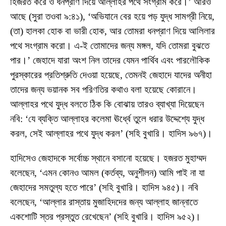
হিজরত করে ও ধনপ্রাণ দিয়ে আল্লাহর পথে সংগ্রাম করে।’ আরও
আছে (সুরা তওবা ৯:৪১), ‘অভিযানে বের হয়ে পড় যুদ্ধ সামগ্রী নিয়ে,
(তা) হালকা হোক বা ভারী হোক, আর তোমরা ধনপ্রাণ দিয়ে আলিলার
পথে সংগ্রাম করো। এ-ই তোমাদের জন্য মঙ্গল, যদি তোমরা বুঝতে
পার।’ জেহাদে যারা অংশ নিল তাদের যেমন পার্থিব এবং পারলৌকিক
পুরস্কারের প্রতিশ্রুতি দেওয়া হয়েছে, তেমনই জেহাদে যাদের অনীহা
তাদের জন্য ভয়ানক সব পরিণতির কথাও বলা হয়েছে কোরানে।
আল্লাহর পথে যুদ্ধ বলতে ঠিক কি বোঝায় তারও ব্যাখ্যা দিয়েছেন
নবি: ‘যে ব্যক্তি আল্লাহর কলেমা ঊর্ধ্বে তুলে ধরার উদ্দেশ্যে যুদ্ধ
করল, সেই আল্লাহর পথে যুদ্ধ করল’ (সহি বুখারি। হাদিস ৯৬৭)।
হাদিসেও জেহাদকে সর্বোচ্চ স্থানে বসানো হয়েছে। হজরত মুহাম্মদ
বলেছেন, ‘এমন কোনও আমল (কর্তব্য, অনুশীলন) আমি পাই না যা
জেহাদের সমতুল্য হতে পারে’ (সহি বুখারি। হাদিস ৯৪৫)। নবি
বলেছেন, ‘আল্লার রাস্তায় মুজাহিদদের জন্য আল্লাহ জান্নাতে
একশোটি স্তর প্রস্তুত রেখেছেন’ (সহি বুখারি। হাদিস ৯৫২)।