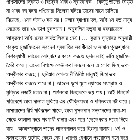
পশ্চিমাদের দ্বিমত ও বিদ্বেষ থাকাও স্বাভাবিক। কিন্তু তাদের জড়িত
না থাকা বহু ঘটনা পশ্চিমারা নিজেরা ঘটিয়ে তাদের নামে চালিয়ে
দিয়েছে, এমন ঘটনাও কম নয়। মজার ব্যাপার হল, আইএস যত মানুষ
মেরেছে তার ৯৯ ভাগ মুসলমান। অমুসলিম হত্যা বা ইজরায়েলে
আক্রমণ আইএসের কার্যতালিকায় নেই।… কুরান সুন্নাহর অনুসারী
প্রকৃত মুজাহিদদের স্বদেশ স্বজাতির স্বাধীনতা ও সম্মান পুনরুদ্ধারে
বিশ্বব্যাপী ন্যায়ের যোদ্ধাদের ধ্বংস করতে দুশমনরাই ডামি মুজাহিদ
তৈরি করে। এদের বিপক্ষে কেউ কথা বললে বলে এ লোক জিহাদকে
অস্বীকার করছে। দুনিয়ার কোনও নীতিনিষ্ঠ মানুষই জিহাদকে
অস্বীকার করতে পারে না। তাহলে যুগে যুগে ন্যায়ের সংগ্রাম ও
মুক্তির লড়াই চলত না। পশ্চিমারা জিহাদকে ভয় পায়। তাই জিহাদি
পরিবেশে তারা দালাল ঢুকিয়ে এর যৌক্তিকতা ও পবিত্রতা নষ্ট করে।
নাসারাদের দীর্ঘ পরিকল্পনা থাকে, তারা মুসলমান সন্তানদের বাবা-মা
থেকে আলাদা করে শরণার্থী বানায় এবং পরে ‘ছেলেধরার মতো নিয়ে
যায়। অজ্ঞাতস্থানে তাদের লালনপালন করে হিংস্র বানায়। ধর্ম ও
মনুষ্যত্বের দুটোই কেড়ে নেয়। এরপর যেখানে প্রয়োজন মনে করে