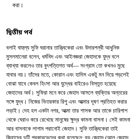
করা।
দ্বিতীয় পর্ব
বলাই বাহুল্য সুফি ঘরানার তাত্ত্বিকেরা এবং উদারপন্থী আধুনিক
মুসলমানেরা বলেন, ধর্মবিদ এবং আইনজ্ঞরা জেহাদকে যুদ্ধ বলে
ব্যাখ্যা করলেও তার বুৎপত্তিগত অর্থ— সংগ্রাম তো কখনও মুছে
যাবার নয়। তাঁদের মতে, কোরান এবং হাদিস একটু মন দিয়ে পড়লেই
বোঝা যাবে কেবল হিংসা আর যুদ্ধের বাইরেও বিস্তৃত হয়েছে
জেহাদের অর্থ। সুফিরা মনে করে জেহাদ আসলে ব্যক্তির অন্তরের
সঙ্গে যুদ্ধ। নিজের ভিতরকার রিপু এবং আত্মার দূষণ প্রতিহত করার
লড়াই। দেহ হল একটা নগর, আত্মা তার শাসক আর তাকে চারিপাশ
থেকে ঘেরাও করে রেখেছে মানুষের ক্ষুদ্র কামনা বাসনা। সেই কামনা
আর বাসনাকে লাগাম পরানোই জেহাদ। সুফি তাত্ত্বিকেরা তাই
জিহাদের দুটি প্রকারভেদের কথা বলেছেন: বড় জেহাদ (আল জেহাদ