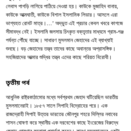
লেবাস পাগড়ি লাগিয়ে পাঠিয়ে দেওয়া হয়। কাউকে মুজাহিদ বানায়,
কাউকে আত্মঘাতী, কাউকে বিশাল ইসলামিক লিডার। আসলে এরা
ভাগ্যহত রোবট মাত্র।…’ অদ্ভুত এই প্রচার কেবল খবরে কাগজে
সীমাবদ্ধ নেই। ইসলামি জলসায় চিৎকৃত বক্তৃতার মাধ্যমে গ্রাম-গঞ্জ
পর্যন্ত পৌঁছে যাচ্ছে। সাধারণ মুসলমান জেহাদের এই ব্যাখ্যাই
শুনছে। বড় জেহাদের তত্ত্ব তাদের কাছে অবান্তর অপ্রাসঙ্গিক।
সহজিয়াদের আত্মার শুদ্ধির তত্ত্ব এদের কাছে শরিয়ত বিরোধী।
তৃতীয় পর্ব
আধুনিক রাষ্ট্রকাঠামোর মধ্যে সর্বপ্রথম জেহাদ ঘটিয়েছিল ভারতীয়
মুসলমানেরাই। ১৮৫৭ সালে সিপাহি বিদ্রোহের পরে। এক
রাজদ্রোহী সিপাই উত্তর ভারতের জৌনপুর শহরে দিল্লির নবাবের
শাসন ঘোষণা করে স্থানীয় এক দরবেশের কাছে ইংরেজের বিরুদ্ধে