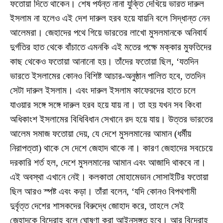
ফতোয়া দিতে থাকেন। শেষ পর্যন্ত নানা যুক্তি দেখিয়ে ভারত দারুল
ইসলাম না হলেও এই দেশ দারুল হরব হয়ে যায়নি বলে সিদ্ধান্ত নেন
আলেমরা। জেহাদের পথে গিয়ে ভারতের লাখো মুসলমানকে অনিবার্য
দুর্গতির হাত থেকে বাঁচাতে এমনকি এই মতের পক্ষে মক্কার মুফতিদের
কাছ থেকেও ফতোয়া আনানো হয়। তাঁদের ফতোয়া ছিল, ‘যতদিন
ভারতে ইসলামের কোনও বিশিষ্ট আচার-অনুষ্ঠান পালিত হবে, ততদিন
সেটা দারুল ইসলাম। এবং দারুল ইসলাম কাফেরদের হাতে চলে
যাওয়ার সঙ্গে সঙ্গে দারুল হরব হয়ে যায় না। তা হয় যখন সব কিংবা
অধিকাংশ ইসলামের বিধিবিধান সেখানে রদ হয়ে যায়। উত্তর ভারতের
আলেম সমাজ ফতোয়া দেয়, যে দেশে মুসলমানের আমান (ধর্মীয়
নিরাপত্তা) থাকে সে দেশে জেহাদ থাকে না। কারণ জেহাদের সবচেয়ে
দরকারি শর্ত হল, দেশে মুসলমানের আমান এবং আজাদি থাকবে না।
এই অবস্থা এখানে নেই। কলকাতা মোহামেডান সোসাইটির ফতোয়া
ছিল আরও স্পষ্ট এবং কড়া। তাঁরা বলেন, ‘যদি কোনও বিপথগামী
দুর্বৃত্ত দেশের শাসকদের বিরুদ্ধে জোহাদ করে, তাহলে সেই
জেহাদকে বিদ্রোহ বলে ঘোষণা করা আইনসঙ্গত হবে। আর বিদ্রোহ