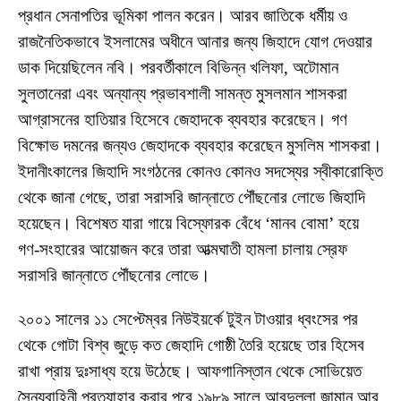
প্রধান সেনাপতির ভূমিকা পালন করেন। আরব জাতিকে ধর্মীয় ও
রাজনৈতিকভাবে ইসলামের অধীনে আনার জন্য জিহাদে যোগ দেওয়ার
ডাক দিয়েছিলেন নবি। পরবর্তীকালে বিভিন্ন খলিফা, অটোমান
সুলতানেরা এবং অন্যান্য প্রভাবশালী সামন্ত মুসলমান শাসকরা
আগ্রাসনের হাতিয়ার হিসেবে জেহাদকে ব্যবহার করেছেন। গণ
বিক্ষোভ দমনের জন্যও জেহাদকে ব্যবহার করেছেন মুসলিম শাসকরা।
ইদানীংকালের জিহাদি সংগঠনের কোনও কোনও সদস্যের স্বীকারোক্তি
থেকে জানা গেছে, তারা সরাসরি জান্নাতে পৌঁছনোর লোভে জিহাদি
হয়েছেন। বিশেষত যারা গায়ে বিস্ফোরক বেঁধে ‘মানব বোমা’ হয়ে
গণ-সংহারের আয়োজন করে তারা আত্মঘাতী হামলা চালায় স্রেফ
সরাসরি জান্নাতে পৌঁছনোর লোভে।
২০০১ সালের ১১ সেপ্টেম্বর নিউইয়র্কে টুইন টাওয়ার ধ্বংসের পর
থেকে গোটা বিশ্ব জুড়ে কত জেহাদি গোষ্ঠী তৈরি হয়েছে তার হিসেব
রাখা প্রায় দুঃসাধ্য হয়ে উঠেছে। আফগানিস্তান থেকে সোভিয়েত
সৈন্যবাহিনী প্রত্যাহার করার পরে ১৯৮৯ সালে আবদুল্লা জামান আর