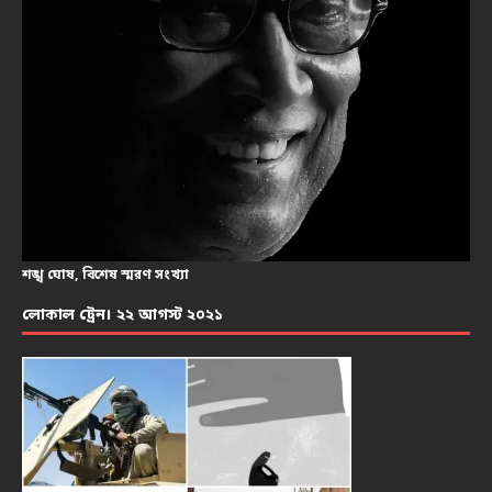
শঙ্খ ঘোষ, বিশেষ স্মরণ সংখ্যা
লোকাল ট্রেন। ২২ আগস্ট ২০২১