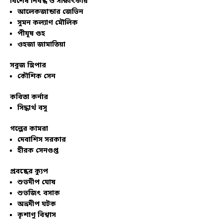
বিশেষ নিবন্ধ ও সাক্ষাৎকার
আলেকজান্ডার জেভিন
সুমন কল্যাণ মৌলিক
পীযূষ গুহ
ওহজা জামাতিয়া
সবুজ স্লিপার
কৌশিক সেন
কবিতা কর্নার
সিদ্ধার্থ বসু
গল্পের কামরা
দেবাশিস সরকার
হীরক সেনগুপ্ত
প্রবন্ধের ক্যুপ
শুভদীপ ঘোষ
শুভজিৎ বসাক
অভ্রদীপ ঘটক
কৃশাণু বিশ্বাস