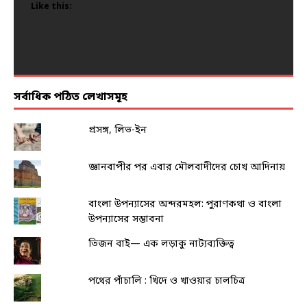
Like this:
Like this:
Like this:
Like this:
Like this:
সর্বাধিক পঠিত লেখাসমূহ
প্রসঙ্গ, লিভ-ইন
জ্ঞানবাপীর পর এবার মৌলবাদীদের চোখ আদিনায়
বাংলা উপন্যাসের অন্দরমহল: পুরাণকথা ও বাংলা
উপন্যাসের সম্ভাবনা
তিজন বাই— এক লড়াকু নাট্যব্যক্তিত্ব
পথের পাঁচালি : খিদে ও খাওয়ার চালচিত্র