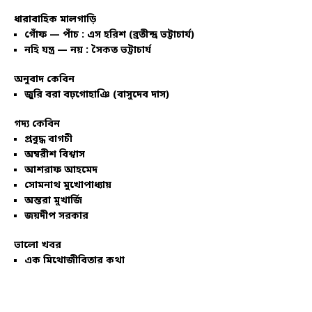
ধারাবাহিক মালগাড়ি
গোঁফ — পাঁচ : এস হরিশ (ব্রতীন্দ্র ভট্টাচার্য)
নহি যন্ত্র — নয় : সৈকত ভট্টাচার্য
অনুবাদ কেবিন
জুরি বরা বঢ়গোহাঞি (বাসুদেব দাস)
গদ্য কেবিন
প্রবুদ্ধ বাগচী
অম্বরীশ বিশ্বাস
আশরাফ আহমেদ
সোমনাথ মুখোপাধ্যায়
অন্তরা মুখার্জি
জয়দীপ সরকার
ভালো খবর
এক মিথোজীবিতার কথা