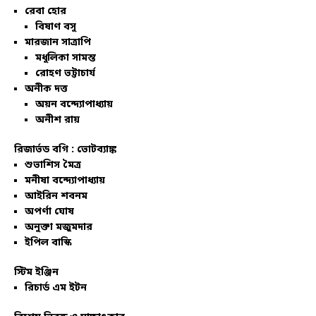
রেবা হোর
বিষাণ বসু
মারজান সাত্রাপি
মধুলিকা সামন্ত
রোহণ ভট্টাচার্য
অনীক দত্ত
অয়ন বন্দ্যোপাধ্যায়
অনীশ রায়
রিজার্ভড বগি :
ভোটব্যাঙ্ক
শুভাশিস মৈত্র
মনীষা বন্দ্যোপাধ্যায়
আইরিন শবনম
অপর্ণা ঘোষ
অনুক্তা মজুমদার
ইপিল বাস্কি
স্টিম ইঞ্জিন
রিচার্ড এম ইটন