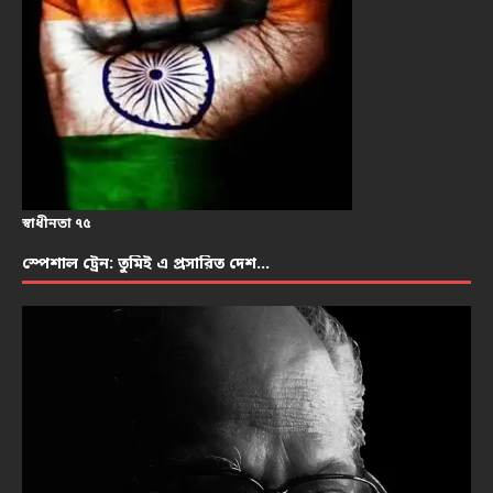
স্বাধীনতা ৭৫
স্পেশাল ট্রেন: তুমিই এ প্রসারিত দেশ…