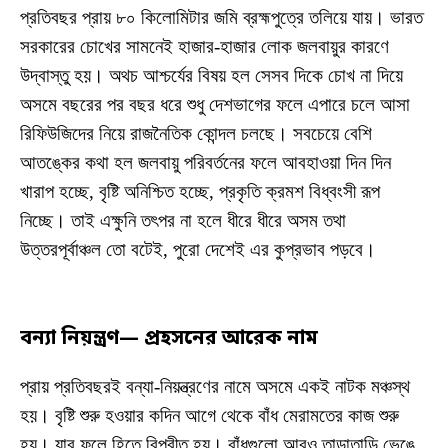
প্রতিবছর প্রায় ৮০ কিলোমিটার জমি ব্রহ্মপুত্রে তলিয়ে যায়। ভারত
সরকারের চোখের সামনেই হাজার-হাজার লোক জলবায়ুর কারণে
উদ্বাস্তু হয়। অথচ আশ্চর্যের বিষয় হল সেসব দিকে চোখ না দিয়ে
অসমে বছরের পর বছর ধরে শুধু দেশভাগের ফলে এপারে চলে আসা
রিফিউজিদের নিয়ে রাজনৈতিক কোন্দল চলছে। সবচেয়ে বেশি
আতঙ্কের কথা হল জলবায়ু পরিবর্তনের ফলে আবহাওয়া দিন দিন
খারাপ হচ্ছে, বৃষ্টি অনিশ্চিত হচ্ছে, প্রকৃতি ক্রমশ বিধ্বংসী রূপ
নিচ্ছে। তাই এক্ষুনি তৎপর না হলে ধীরে ধীরে অসম তথা
উত্তরপূর্বাঞ্চল তো বটেই, পুরো দেশেই এর কুপ্রভাব পড়বে।
বন্যা নিয়ন্ত্রণ— প্রহসনের আরেক নাম
প্রায় প্রতিবছরই বন্যা-নিয়ন্ত্রণের নামে অসমে একই নাটক মঞ্চস্থ
হয়। বৃষ্টি শুরু হওয়ার কদিন আগে থেকে বাঁধ মেরামতের কাজ শুরু
হয়। যার ফলে হিতে বিপরীত হয়। বাঁধগুলো আরও তাড়াতাড়ি ভেঙে