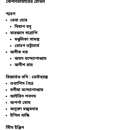
স্টেশনমাস্টারের টেবিল
স্মরণ
রেবা হোর
বিষাণ বসু
মারজান সাত্রাপি
মধুলিকা সামন্ত
রোহণ ভট্টাচার্য
অনীক দত্ত
অয়ন বন্দ্যোপাধ্যায়
অনীশ রায়
রিজার্ভড বগি :
ভোটব্যাঙ্ক
শুভাশিস মৈত্র
মনীষা বন্দ্যোপাধ্যায়
আইরিন শবনম
অপর্ণা ঘোষ
অনুক্তা মজুমদার
ইপিল বাস্কি
স্টিম ইঞ্জিন