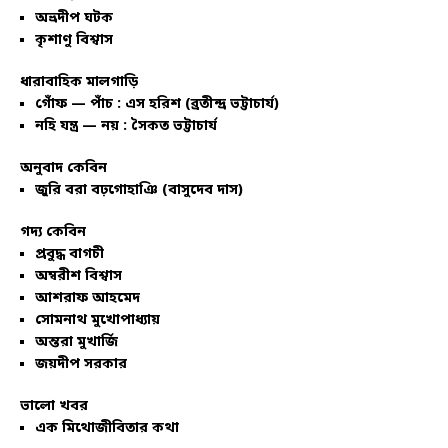
অভ্রদীপ ঘটক
কৃশাণু বিশ্বাস
ধারাবাহিক মালগাড়ি
গোঁফ — পাঁচ : এস হরিশ (ব্রতীন্দ্র ভট্টাচার্য)
নহি যন্ত্র — নয় : সৈকত ভট্টাচার্য
অনুবাদ কেবিন
জুরি বরা বঢ়গোহাঞি (বাসুদেব দাস)
গদ্য কেবিন
প্রবুদ্ধ বাগচী
অম্বরীশ বিশ্বাস
আশরাফ আহমেদ
সোমনাথ মুখোপাধ্যায়
অন্তরা মুখার্জি
জয়দীপ সরকার
ভালো খবর
এক মিথোজীবিতার কথা