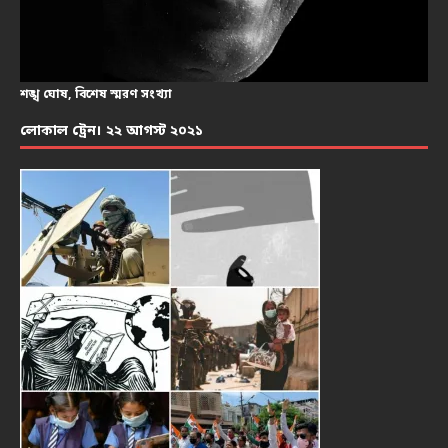
শঙ্খ ঘোষ, বিশেষ স্মরণ সংখ্যা
লোকাল ট্রেন। ২২ আগস্ট ২০২১