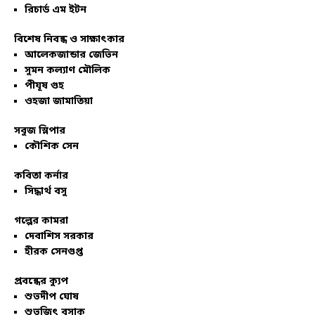
রিচার্ড এম ইটন
বিশেষ নিবন্ধ ও সাক্ষাৎকার
আলেকজান্ডার জেভিন
সুমন কল্যাণ মৌলিক
পীযূষ গুহ
ওহজা জামাতিয়া
সবুজ স্লিপার
কৌশিক সেন
কবিতা কর্নার
সিদ্ধার্থ বসু
গল্পের কামরা
দেবাশিস সরকার
হীরক সেনগুপ্ত
প্রবন্ধের ক্যুপ
শুভদীপ ঘোষ
শুভজিৎ বসাক