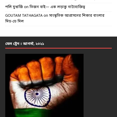
পলি মুখার্জি
on
তিজন বাই— এক লড়াকু নাট্যব্যক্তিত্ব
GOUTAM TATHAGATA
on
সাংস্কৃতিক আগ্রাসনের শিকার বাংলার
মিড-ডে মিল
মেল ট্রেন । আগস্ট, ২০২১